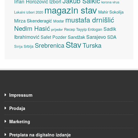
Jakub Salkić
Irfan Horozović
Izbori
korona virus
magazin stav
Mahir Sokolija
Lokalni izbori 2020
mustafa drnišlić
Mirza Skenderagić
Mostar
Nedim Hasić
Sadik
Recep Tayyip Erdogan
prijedor
Sarajevo
Ibrahimović
Sandžak
SDA
Safet Pozder
Stav
Turska
Srebrenica
Srbija
Sirija
Impressum
Prodaja
Marketing
Pretplata na digitalno izdanje