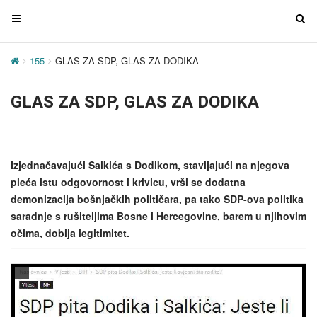
T
T
o
o
g
g
155
GLAS ZA SDP, GLAS ZA DODIKA
g
g
l
l
GLAS ZA SDP, GLAS ZA DODIKA
e
e
n
n
a
a
v
v
Izjednačavajući Salkića s Dodikom, stavljajući na njegova
i
i
pleća istu odgovornost i krivicu, vrši se dodatna
g
g
demonizacija bošnjačkih političara, pa tako SDP-ova politika
a
a
saradnje s rušiteljima Bosne i Hercegovine, barem u njihovim
t
t
očima, dobija legitimitet.
i
i
o
o
n
n