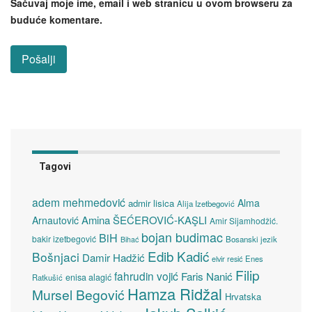
Sačuvaj moje ime, email i web stranicu u ovom browseru za
buduće komentare.
Tagovi
adem mehmedović
Alma
admir lisica
Alija Izetbegović
Amina ŠEĆEROVIĆ-KAŞLI
Arnautović
Amir Sijamhodžić.
bojan budimac
BiH
bakir izetbegović
Bosanski jezik
Bihać
Edib Kadić
Bošnjaci
Damir Hadžić
elvir resić
Enes
Filip
fahrudin vojić
Faris Nanić
enisa alagić
Ratkušić
Hamza Ridžal
Mursel Begović
Hrvatska