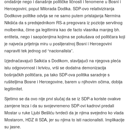
ondašnje nego i današnje političke ličnosti i fenomene u Bosni i
Hercegovini, poput Milorada Dodika. SDP-ovo relativiziranja
Dodikove politike odvija se ne samo putem pristajanja Nermina
Nikšića da s predsjednikom RS-a pregovara iz pozicije servilnog
molbenika, čime ga legitimira kao de facto vlasnika manjeg bh.
entiteta, nego i saopćenjima kojima se pokušava od političara koji
je najveća prijetnja miru u poslijeratnoj Bosni i Hercegovini
napraviti tek jednog od “nacionalista”.
Izjednačavajući Salkića s Dodikom, stavljajući na njegova pleća
istu odgovornost i krivicu, vrši se dodatna demonizacija
bošnjačkih političara, pa tako SDP-ova politika saradnje s
rušiteljima Bosne i Hercegovine, barem u njihovim očima, dobija
legitimitet.
Sjetimo se da ovo nije prvi slučaj da se iz SDP-a koriste ovakve
zamjene teza i da su svojevremeno SDP-ovi kadrovi predali
Mostar u ruke Ljubi Bešliću tvrdeći da je njima svejedno ko vlada
Mostarom, HDZ ili SDA, jer su njima to isti nacionalisti. Implikacije
su jasne.