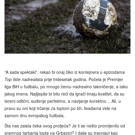
“A sada spektakl”, rekao bi onaj čiko iz kontejnera u epizodama
Top liste nadrealista
prije tridesetak godina. Počela je Premijer
liga BiH u fudbalu, po mnogo čemu nadrealno takmičenje, a tako
jakog imena. Najljepše bi bilo reći da igrači imaju kvalitet, da su
tereni odlični, suđenje perfektno, a navijanje korektno… Ali, u
pravu su oni koji trčanje za loptom po bh. livadama vide na
samom dnu evropskog fudbala.
Šta nas zaista čeka ovog proljeća? Je li se nešto promijenilo od
sramnog farbanja lopte na Grbavici? I dalje su travnjaci kao