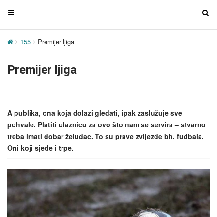
T
T
o
o
g
g
155
Premijer ljiga
g
g
l
l
Premijer ljiga
e
e
n
n
a
a
v
v
A publika, ona koja dolazi gledati, ipak zaslužuje sve
i
i
pohvale. Platiti ulaznicu za ovo što nam se servira – stvarno
g
g
treba imati dobar želudac. To su prave zvijezde bh. fudbala.
a
a
Oni koji sjede i trpe.
t
t
i
i
o
o
n
n