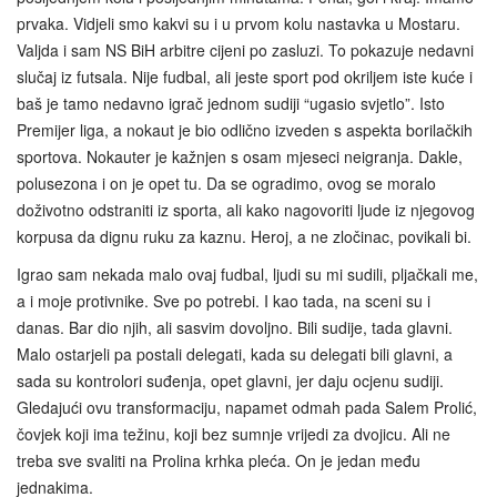
prvaka. Vidjeli smo kakvi su i u prvom kolu nastavka u Mostaru.
Valjda i sam NS BiH arbitre cijeni po zasluzi. To pokazuje nedavni
slučaj iz futsala. Nije fudbal, ali jeste sport pod okriljem iste kuće i
baš je tamo nedavno igrač jednom sudiji “ugasio svjetlo”. Isto
Premijer liga, a nokaut je bio odlično izveden s aspekta borilačkih
sportova. Nokauter je kažnjen s osam mjeseci neigranja. Dakle,
polusezona i on je opet tu. Da se ogradimo, ovog se moralo
doživotno odstraniti iz sporta, ali kako nagovoriti ljude iz njegovog
korpusa da dignu ruku za kaznu. Heroj, a ne zločinac, povikali bi.
Igrao sam nekada malo ovaj fudbal, ljudi su mi sudili, pljačkali me,
a i moje protivnike. Sve po potrebi. I kao tada, na sceni su i
danas. Bar dio njih, ali sasvim dovoljno. Bili sudije, tada glavni.
Malo ostarjeli pa postali delegati, kada su delegati bili glavni, a
sada su kontrolori suđenja, opet glavni, jer daju ocjenu sudiji.
Gledajući ovu transformaciju, napamet odmah pada Salem Prolić,
čovjek koji ima težinu, koji bez sumnje vrijedi za dvojicu. Ali ne
treba sve svaliti na Prolina krhka pleća. On je jedan među
jednakima.