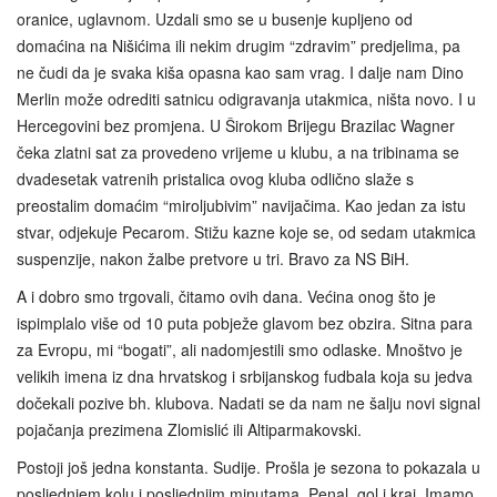
oranice, uglavnom. Uzdali smo se u busenje kupljeno od
domaćina na Nišićima ili nekim drugim “zdravim” predjelima, pa
ne čudi da je svaka kiša opasna kao sam vrag. I dalje nam Dino
Merlin može odrediti satnicu odigravanja utakmica, ništa novo. I u
Hercegovini bez promjena. U Širokom Brijegu Brazilac Wagner
čeka zlatni sat za provedeno vrijeme u klubu, a na tribinama se
dvadesetak vatrenih pristalica ovog kluba odlično slaže s
preostalim domaćim “miroljubivim” navijačima. Kao jedan za istu
stvar, odjekuje Pecarom. Stižu kazne koje se, od sedam utakmica
suspenzije, nakon žalbe pretvore u tri. Bravo za NS BiH.
A i dobro smo trgovali, čitamo ovih dana. Većina onog što je
ispimplalo više od 10 puta pobježe glavom bez obzira. Sitna para
za Evropu, mi “bogati”, ali nadomjestili smo odlaske. Mnoštvo je
velikih imena iz dna hrvatskog i srbijanskog fudbala koja su jedva
dočekali pozive bh. klubova. Nadati se da nam ne šalju novi signal
pojačanja prezimena Zlomislić ili Altiparmakovski.
Postoji još jedna konstanta. Sudije. Prošla je sezona to pokazala u
posljednjem kolu i posljednjim minutama. Penal, gol i kraj. Imamo