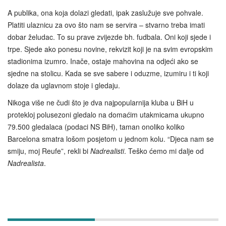
A publika, ona koja dolazi gledati, ipak zaslužuje sve pohvale.
Platiti ulaznicu za ovo što nam se servira – stvarno treba imati
dobar želudac. To su prave zvijezde bh. fudbala. Oni koji sjede i
trpe. Sjede ako ponesu novine, rekvizit koji je na svim evropskim
stadionima izumro. Inače, ostaje mahovina na odjeći ako se
sjedne na stolicu. Kada se sve sabere i oduzme, izumiru i ti koji
dolaze da uglavnom stoje i gledaju.
Nikoga više ne čudi što je dva najpopularnija kluba u BiH u
protekloj polusezoni gledalo na domaćim utakmicama ukupno
79.500 gledalaca (podaci NS BiH), taman onoliko koliko
Barcelona smatra lošom posjetom u jednom kolu. “Djeca nam se
smiju, moj Reufe”, rekli bi
Nadrealisti
. Teško ćemo mi dalje od
Nadrealista
.