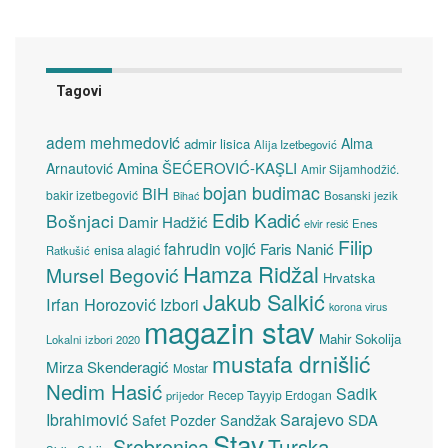
Tagovi
adem mehmedović
Alma
admir lisica
Alija Izetbegović
Amina ŠEĆEROVIĆ-KAŞLI
Arnautović
Amir Sijamhodžić.
bojan budimac
BiH
bakir izetbegović
Bosanski jezik
Bihać
Edib Kadić
Bošnjaci
Damir Hadžić
elvir resić
Enes
Filip
fahrudin vojić
Faris Nanić
enisa alagić
Ratkušić
Hamza Ridžal
Mursel Begović
Hrvatska
Jakub Salkić
Irfan Horozović
Izbori
korona virus
magazin stav
Mahir Sokolija
Lokalni izbori 2020
mustafa drnišlić
Mirza Skenderagić
Mostar
Nedim Hasić
Sadik
Recep Tayyip Erdogan
prijedor
Sarajevo
Ibrahimović
Sandžak
SDA
Safet Pozder
Stav
Turska
Srebrenica