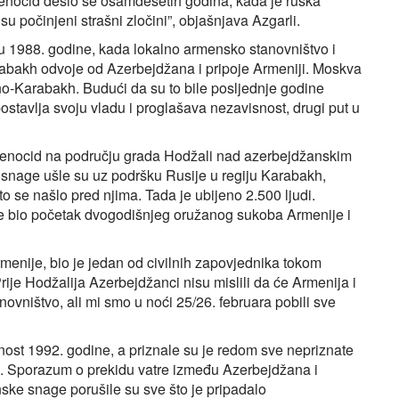
enocid desio se osamdesetih godina, kada je ruska
u počinjeni strašni zločini”, objašnjava Azgarli.
su 1988. godine, kada lokalno armensko stanovništvo i
rabakh odvoje od Azerbejdžana i pripoje Armeniji. Moskva
no‑Karabakh. Budući da su to bile posljednje godine
tavlja svoju vladu i proglašava nezavisnost, drugi put u
 genocid na području grada Hodžali nad azerbejdžanskim
 snage ušle su uz podršku Rusije u regiju Karabakh,
to se našlo pred njima. Tada je ubijeno 2.500 ljudi.
 je bio početak dvogodišnjeg oružanog sukoba Armenije i
rmenije, bio je jedan od civilnih zapovjednika tokom
Prije Hodžalija Azerbejdžanci nisu mislili da će Armenija i
novništvo, ali mi smo u noći 25/26. februara pobili sve
ost 1992. godine, a priznale su je redom sve nepriznate
lje. Sporazum o prekidu vatre između Azerbejdžana i
ske snage porušile su sve što je pripadalo