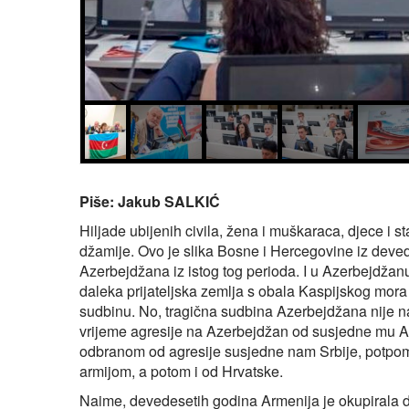
Piše: Jakub SALKIĆ
Hiljade ubijenih civila, žena i muškaraca, djece i s
džamije. Ovo je slika Bosne i Hercegovine iz devede
Azerbejdžana iz istog tog perioda. I u Azerbejdžan
daleka prijateljska zemlja s obala Kaspijskog mora 
sudbinu. No, tragična sudbina Azerbejdžana nije n
vrijeme agresije na Azerbejdžan od susjedne mu A
odbranom od agresije susjedne nam Srbije, potp
armijom, a potom i od Hrvatske.
Naime, devedesetih godina Armenija je okupirala d