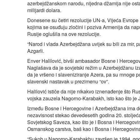
azerbejdžanskom narodu, nijedna džamija nije ostala
milijardi dolara.
Donesene su četiri rezolucije UN-a, Vijeća Evrop
kojima se osuđuju zločini i poziva Armenija da napu
Rusije oglušila na ove rezolucije.
“Narod i vlada Azerbejdžana uvijek su bili za mir, p
Azgarli.
Enver Halilović, bivši ambasador Bosne i Hercegovin
Naglašava da je sovjetski režim u Azerbejdžanu iza 
da je vršeno i slaveniziranje Azera, pa su mnoge po
slavenski nastavak u prezimenu “ov”.
Halilović ističe da nije nikakvo iznenađenje što Rusi
vojska zauzela Nagorno-Karabakh, isto kao što je JN
Između Bosne i Hercegovine i Azerbejdžana ima dos
nezavisnost stekao devedesetih godina 20. stoljeća
Sovjetskog Saveza, kao što je i Bosna i Hercegovina
Osmanskog carstva, baš kao i Bosna i Hercegovin
“Sukob u Nagorno-Karabakhu završen je 1994. godin