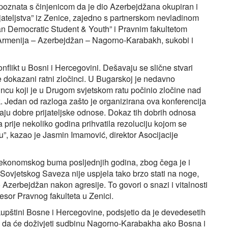
poznata s činjenicom da je dio Azerbejdžana okupiran i
rijateljstva” iz Zenice, zajedno s partnerskom nevladinom
n Democratic Student & Youth” i Pravnim fakultetom
u “Armenija – Azerbejdžan – Nagorno-Karabakh, sukobi i
onflikt u Bosni i Hercegovini. Dešavaju se slične stvari
e dokazani ratni zločinci. U Bugarskoj je nedavno
ncu koji je u Drugom svjetskom ratu počinio zločine nad
Jedan od razloga zašto je organizirana ova konferencija
maju dobre prijateljske odnose. Dokaz tih dobrih odnosa
 prije nekoliko godina prihvatila rezoluciju kojom se
”, kazao je Jasmin Imamović, direktor Asocijacije
konomskog buma posljednjih godina, zbog čega je i
g Sovjetskog Saveza nije uspjela tako brzo stati na noge,
o Azerbejdžan nakon agresije. To govori o snazi i vitalnosti
sor Pravnog fakulteta u Zenici.
kupštini Bosne i Hercegovine, podsjetio da je devedesetih
o da će doživjeti sudbinu Nagorno-Karabakha ako Bosna i