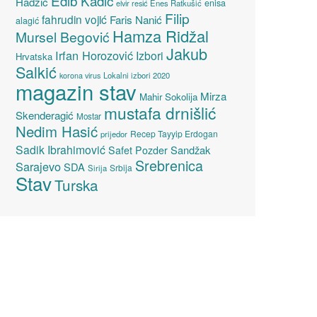
Edib Kadić
Hadžić
enisa
elvir resić
Enes Ratkušić
Filip
fahrudin vojić
Faris Nanić
alagić
Hamza Ridžal
Mursel Begović
Jakub
Irfan Horozović
Izbori
Hrvatska
Salkić
Lokalni izbori 2020
korona virus
magazin stav
Mirza
Mahir Sokolija
mustafa drnišlić
Skenderagić
Mostar
Nedim Hasić
Recep Tayyip Erdogan
prijedor
Sadik Ibrahimović
Sandžak
Safet Pozder
Srebrenica
Sarajevo
SDA
Srbija
Sirija
Stav
Turska