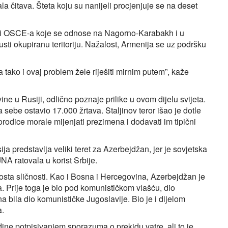
 čitava. Šteta koju su nanijeli procjenjuje se na deset
e i OSCE-a koje se odnose na Nagorno‑Karabakh i u
sti okupiranu teritoriju. Nažalost, Armenija se uz podršku
a tako i ovaj problem žele riješiti mirnim putem”, kaže
e u Rusiji, odlično poznaje prilike u ovom dijelu svijeta.
sebe ostavio 17.000 žrtava. Staljinov teror išao je dotle
rodice morale mijenjati prezimena i dodavati im tipični
ja predstavlja veliki teret za Azerbejdžan, jer je sovjetska
A ratovala u korist Srbije.
ta sličnosti. Kao i Bosna i Hercegovina, Azerbejdžan je
. Prije toga je bio pod komunističkom vlašću, dio
 bila dio komunističke Jugoslavije. Bio je i dijelom
a.
e potpisivanjem sporazuma o prekidu vatre, ali to je