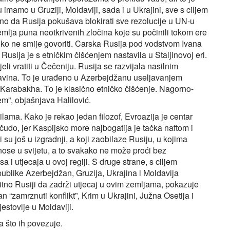
u imamo u Gruziji, Moldaviji, sada i u Ukrajini, sve s ciljem
jno da Rusija pokušava blokirati sve rezolucije u UN-u
emlja puna neotkrivenih zločina koje su počinili tokom ere
niko ne smije govoriti. Carska Rusija pod vodstvom Ivana
 Rusija je s etničkim čišćenjem nastavila u Staljinovoj eri.
li vratiti u Čečeniju. Rusija se razvijala nasilnim
šavina. To je urađeno u Azerbejdžanu useljavanjem
o-Karabakha. To je klasično etničko čišćenje. Nagorno-
em”, objašnjava Halilović.
ilama. Kako je rekao jedan filozof, Evroazija je centar
i čudo, jer Kaspijsko more najbogatija je tačka naftom i
i su još u izgradnji, a koji zaobilaze Rusiju, u kojima
ose u svijetu, a to svakako ne može proći bez
a i utjecaja u ovoj regiji. S druge strane, s ciljem
publike Azerbejdžan, Gruzija, Ukrajina i Moldavija
tno Rusiji da zadrži utjecaj u ovim zemljama, pokazuje
 “zamrznuti konflikt”, Krim u Ukrajini, Južna Osetija i
estovlje u Moldaviji.
a što ih povezuje.