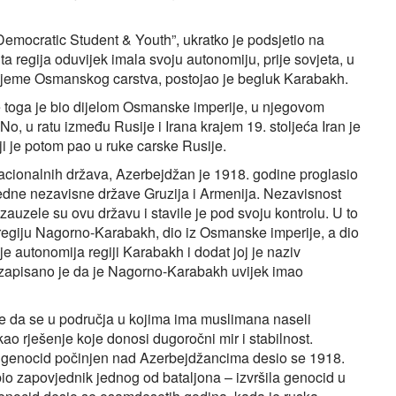
Democratic Student & Youth”, ukratko je podsjetio na
ta regija oduvijek imala svoju autonomiju, prije sovjeta, u
 vrijeme Osmanskog carstva, postojao je begluk Karabakh.
e toga je bio dijelom Osmanske imperije, u njegovom
No, u ratu između Rusije i Irana krajem 19. stoljeća Iran je
oji je potom pao u ruke carske Rusije.
 nacionalnih država, Azerbejdžan je 1918. godine proglasio
edne nezavisne države Gruzija i Armenija. Nezavisnost
auzele su ovu državu i stavile je pod svoju kontrolu. U to
regiju Nagorno-Karabakh, dio iz Osmanske imperije, a dio
e autonomija regiji Karabakh i dodat joj je naziv
 zapisano je da je Nagorno-Karabakh uvijek imao
a je da se u područja u kojima ima muslimana naseli
ao rješenje koje donosi dugoročni mir i stabilnost.
vi genocid počinjen nad Azerbejdžancima desio se 1918.
bio zapovjednik jednog od bataljona – izvršila genocid u