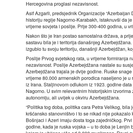
Hercegovina proglasi nezavisnost.
Asif Azgarli, predsjednik Organizacije “Azerbaijan 
historiju regije Nagorno-Karabakh, istaknuvši da je 
vrijeme sovjeta i poslije. Prije 300-400 godina, u
Nakon što je Iran postao samostalna država, a prij
sastavu bila je i teritorija današnjeg Azerbejdžana. 
izgubio tu svoju teritoriju, današnji Azerbejdžan, k
Poslije Prvog svjetskog rata, u vrijeme formiranja
nezavisnost. Poslije Azerbejdžana nastale su susj
Azerbejdžana trajala je dvije godine. Ruske snage z
vrijeme 80.000 armenskih porodica naseljeno je u 
iz Irana. Staljinovom odlukom iz 1923. godine data j
Nagorno. U svim relevantnim historijskim izvorima
autonomiju, ali uvijek u okviru Azerbejdžana.
“Politika tog doba, politika cara Petra Velikog, bil
kršćansko stanovništvo i to se nikad nije pokazalo k
Bošnjaci i Azeri imaju dosta toga zajedničkog. Pr
godine, kada je ruska vojska – u to doba je Lenjin 