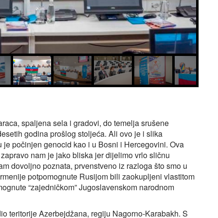
taraca, spaljena sela i gradovi, do temelja srušene
setih godina prošlog stoljeća. Ali ovo je i slika
u je počinjen genocid kao i u Bosni i Hercegovini. Ova
zapravo nam je jako bliska jer dijelimo vrlo sličnu
am dovoljno poznata, prvenstveno iz razloga što smo u
rmenije potpomognute Rusijom bili zaokupljeni vlastitom
omognute “zajedničkom” Jugoslavenskom narodnom
io teritorije Azerbejdžana, regiju Nagorno‑Karabakh. S