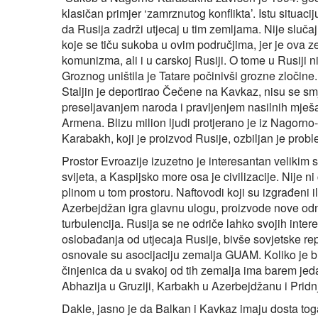
klasičan primjer ‘zamrznutog konflikta’. Istu situacij
da Rusija zadrži utjecaj u tim zemljama. Nije sluča
koje se tiču sukoba u ovim područjima, jer je ova z
komunizma, ali i u carskoj Rusiji. O tome u Rusiji 
Groznog uništila je Tatare počinivši grozne zločine.
Staljin je deportirao Čečene na Kavkaz, nisu se smje
preseljavanjem naroda i pravljenjem nasilnih mje
Armena. Blizu milion ljudi protjerano je iz Nagorn
Karabakh, koji je proizvod Rusije, ozbiljan je probl
Prostor Evroazije izuzetno je interesantan velikim s
svijeta, a Kaspijsko more osa je civilizacije. Nije n
plinom u tom prostoru. Naftovodi koji su izgrađeni il
Azerbejdžan igra glavnu ulogu, proizvode nove odn
turbulencija. Rusija se ne odriče lahko svojih interes
oslobađanja od utjecaja Rusije, bivše sovjetske re
osnovale su asocijaciju zemalja GUAM. Koliko je bi
činjenica da u svakoj od tih zemalja ima barem jedan
Abhazija u Gruziji, Karbakh u Azerbejdžanu i Pridnj
Dakle, jasno je da Balkan i Kavkaz imaju dosta tog