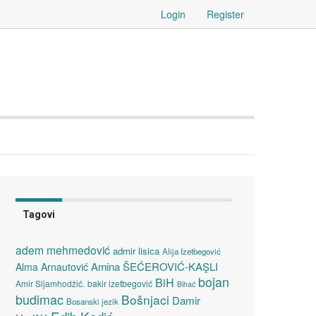
Login
Register
Tagovi
adem mehmedović
admir lisica
Alija Izetbegović
Amina ŠEĆEROVIĆ-KAŞLI
Alma Arnautović
bojan
BiH
Amir Sijamhodžić.
bakir izetbegović
Bihać
budimac
Bošnjaci
Damir
Bosanski jezik