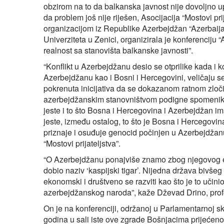
obzirom na to da balkanska javnost nije dovoljno u
da problem još nije riješen, Asocijacija “Mostovi p
organizacijom iz Republike Azerbejdžan “Azerbaija
Univerziteta u Zenici, organizirala je konferencij
realnost sa stanovišta balkanske javnosti”.
“Konflikt u Azerbejdžanu desio se otprilike kada i k
Azerbejdžanu kao i Bosni i Hercegovini, veličaju s
pokrenuta inicijativa da se dokazanom ratnom zloči
azerbejdžanskim stanovništvom podigne spomenik. 
jeste i to što Bosna i Hercegovina i Azerbejdžan i
jeste, između ostalog, to što je Bosna i Hercegovina
priznaje i osuđuje genocid počinjen u Azerbejdžanu
“Mostovi prijateljstva”.
“O Azerbejdžanu ponajviše znamo zbog njegovog e
dobio naziv ‘kaspijski tigar’. Nijedna država bivše
ekonomski i društveno se razviti kao što je to učini
azerbejdžanskog naroda”, kaže Dževad Drino, profe
On je na konferenciji, održanoj u Parlamentarnoj s
godina u sali iste ove zgrade Bošnjacima prijećen