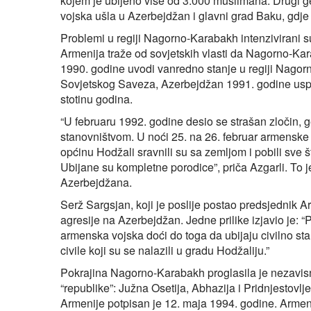
kojem je ubijeno više od 3.000 muslimana. Drugi g
vojska ušla u Azerbejdžan i glavni grad Baku, gdje s
Problemi u regiji Nagorno-Karabakh intenzivirani 
Armenija traže od sovjetskih vlasti da Nagorno-Ka
1990. godine uvodi vanredno stanje u regiji Nagor
Sovjetskog Saveza, Azerbejdžan 1991. godine uspos
stotinu godina.
“U februaru 1992. godine desio se strašan zločin,
stanovništvom. U noći 25. na 26. februar armenske
općinu Hodžali sravnili su sa zemljom i pobili sve š
Ubijane su kompletne porodice”, priča Azgarli. To
Azerbejdžana.
Serž Sargsjan, koji je poslije postao predsjednik A
agresije na Azerbejdžan. Jedne prilike izjavio je: “
armenska vojska doći do toga da ubijaju civilno sta
civile koji su se nalazili u gradu Hodžaliju.”
Pokrajina Nagorno-Karabakh proglasila je nezavisn
“republike”: Južna Osetija, Abhazija i Pridnjestov
Armenije potpisan je 12. maja 1994. godine. Armen