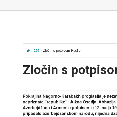
225
Zločin s potpisom Rusije
Zločin s potpiso
Pokrajina Nagorno-Karabakh proglasila je nezav
nepriznate “republike”: Južna Osetija, Abhazija
Azerbejdžana i Armenije potpisan je 12. maja 1
pripadalo azerbejdžanskom narodu, nijedna džamij