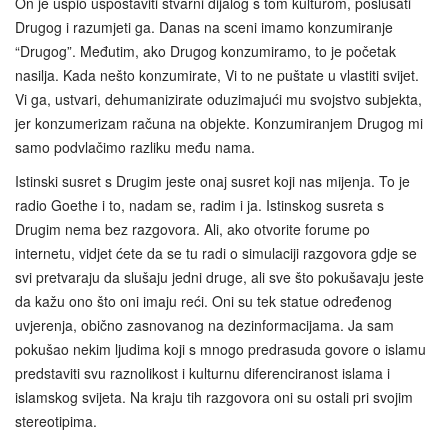
On je uspio uspostaviti stvarni dijalog s tom kulturom, poslušati
Drugog i razumjeti ga. Danas na sceni imamo konzumiranje
“Drugog”. Međutim, ako Drugog konzumiramo, to je početak
nasilja. Kada nešto konzumirate, Vi to ne puštate u vlastiti svijet.
Vi ga, ustvari, dehumanizirate oduzimajući mu svojstvo subjekta,
jer konzumerizam računa na objekte. Konzumiranjem Drugog mi
samo podvlačimo razliku među nama.
Istinski susret s Drugim jeste onaj susret koji nas mijenja. To je
radio Goethe i to, nadam se, radim i ja. Istinskog susreta s
Drugim nema bez razgovora. Ali, ako otvorite forume po
internetu, vidjet ćete da se tu radi o simulaciji razgovora gdje se
svi pretvaraju da slušaju jedni druge, ali sve što pokušavaju jeste
da kažu ono što oni imaju reći. Oni su tek statue određenog
uvjerenja, obično zasnovanog na dezinformacijama. Ja sam
pokušao nekim ljudima koji s mnogo predrasuda govore o islamu
predstaviti svu raznolikost i kulturnu diferenciranost islama i
islamskog svijeta. Na kraju tih razgovora oni su ostali pri svojim
stereotipima.