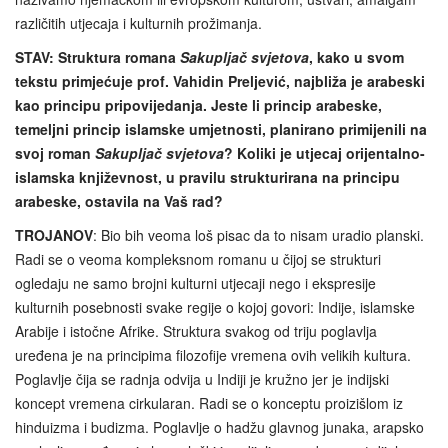
različitih utjecaja i kulturnih prožimanja.
STAV: Struktura romana
Sakupljač svjetova
, kako u svom
tekstu primjećuje prof. Vahidin Preljević, najbliža je arabeski
kao principu pripovijedanja. Jeste li princip arabeske,
temeljni princip islamske umjetnosti, planirano primijenili na
svoj roman
Sakupljač svjetova
? Koliki je utjecaj orijentalno-
islamska književnost, u pravilu strukturirana na principu
arabeske, ostavila na Vaš rad?
TROJANOV
: Bio bih veoma loš pisac da to nisam uradio planski.
Radi se o veoma kompleksnom romanu u čijoj se strukturi
ogledaju ne samo brojni kulturni utjecaji nego i ekspresije
kulturnih posebnosti svake regije o kojoj govori: Indije, islamske
Arabije i istočne Afrike. Struktura svakog od triju poglavlja
uređena je na principima filozofije vremena ovih velikih kultura.
Poglavlje čija se radnja odvija u Indiji je kružno jer je indijski
koncept vremena cirkularan. Radi se o konceptu proizišlom iz
hinduizma i budizma. Poglavlje o hadžu glavnog junaka, arapsko