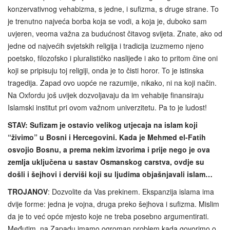
konzervativnog vehabizma, s jedne, i sufizma, s druge strane. To
je trenutno najveća borba koja se vodi, a koja je, duboko sam
uvjeren, veoma važna za budućnost čitavog svijeta. Znate, ako od
jedne od najvećih svjetskih religija i tradicija izuzmemo njeno
poetsko, filozofsko i pluralističko naslijeđe i ako to pritom čine oni
koji se pripisuju toj religiji, onda je to čisti horor. To je istinska
tragedija. Zapad ovo uopće ne razumije, nikako, ni na koji način.
Na Oxfordu još uvijek dozvoljavaju da im vehabije finansiraju
Islamski institut pri ovom važnom univerzitetu. Pa to je ludost!
STAV: Sufizam je ostavio velikog utjecaja na islam koji
“živimo” u Bosni i Hercegovini. Kada je Mehmed el-Fatih
osvojio Bosnu, a prema nekim izvorima i prije nego je ova
zemlja uključena u sastav Osmanskog carstva, ovdje su
došli i šejhovi i derviši koji su ljudima objašnjavali islam…
TROJANOV
: Dozvolite da Vas prekinem. Ekspanzija islama ima
dvije forme: jedna je vojna, druga preko šejhova i sufizma. Mislim
da je to već opće mjesto koje ne treba posebno argumentirati.
Međutim, na Zapadu imamo ogroman problem kada govorimo o