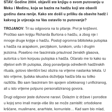
STAV: Godine 2004. objavili ste knjigu o svom putovanju u
Meku i Medinu, koja se bazira na hadžu koji ste obavili
godinu dana ranije. Kako ste došli u priliku da obavite hadž i
kakvog je utjecaja na Vas ostavilo to putovanje?
TROJANOV
: Tri su odgovora na to pitanje. Prvi je književni.
Pročitao sam knjigu Richarda Burtona o hadžu, a zbog nje i
mnoge druge knjige o hadžu. Postoji ogromna biblioteka putopisa
s hadža na arapskom, perzijskom, turskom, urdu i drugim
jezicima. Posebno me fascinirala prisutnost ženskih glasova,
autorica u tom korpusu putopisa s hadža. Očaralo me to kako su
dijelovi svih tih putopisa, zbog ponavljanja određenih hadžinskih
rituala, gotovo identični bez obzira na vrijeme nastanka teksta. U
isto vrijeme, ljudska iskustva doživljaja hadža bila su toliko
različita. Bio sam fasciniram tim spojem očekivanog i unificiranog,
ali u isto vrijeme potpuno personaliziranog govora.
Drugi odgovor jeste duhovne naravi. Dolazim iz države i porodice
u kojoj smo imali manje‑više što se može zamisliti: ortodoksne
kršćane, muslimane, anarhiste, komuniste… Kad sam bio mlad,