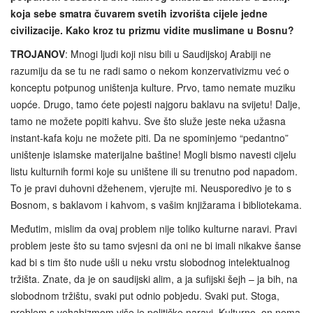
koja sebe smatra čuvarem svetih izvorišta cijele jedne
civilizacije. Kako kroz tu prizmu vidite muslimane u Bosnu?
TROJANOV
: Mnogi ljudi koji nisu bili u Saudijskoj Arabiji ne
razumiju da se tu ne radi samo o nekom konzervativizmu već o
konceptu potpunog uništenja kulture. Prvo, tamo nemate muziku
uopće. Drugo, tamo ćete pojesti najgoru baklavu na svijetu! Dalje,
tamo ne možete popiti kahvu. Sve što služe jeste neka užasna
instant-kafa koju ne možete piti. Da ne spominjemo “pedantno”
uništenje islamske materijalne baštine! Mogli bismo navesti cijelu
listu kulturnih formi koje su uništene ili su trenutno pod napadom.
To je pravi duhovni džehenem, vjerujte mi. Neusporedivo je to s
Bosnom, s baklavom i kahvom, s vašim knjižarama i bibliotekama.
Međutim, mislim da ovaj problem nije toliko kulturne naravi. Pravi
problem jeste što su tamo svjesni da oni ne bi imali nikakve šanse
kad bi s tim što nude ušli u neku vrstu slobodnog intelektualnog
tržišta. Znate, da je on saudijski alim, a ja sufijski šejh – ja bih, na
slobodnom tržištu, svaki put odnio pobjedu. Svaki put. Stoga,
problem s vehabizmom više je političke naravi. Kulturno, on nema