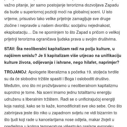
važno pitanje, jer samo postojanje terorizma dozvoljava Zapadu
da bude u superiornoj poziciji moći na globalnoj sceni. U isto
vrijeme, prisustvo tako velike prijetnje zamagljuje sve druge
zločine i nepravde u našem dvorištu: socijalnu nejednakost,
eksploataciju… Da ne spominjem to što Zapad s pričom o velikoj
prijetnji terorizma ograničava ljudska prava u svojim društvima.
STAV: Šta neoliberalni kapitalizam radi na polju kulture, u
najširem smislu?
Je li kapitalizam više utjecao na unifikaciju
kulture života, odijevanja i ishrane, nego hilafet, naprimjer?
TROJANOJ
: Apologete liberalizma s početka 19. stoljeća tvrdile
su da će slobodno tržište spasiti i Boga i osloboditi društvo.
Međutim, ono što mi proživljavamo u neoliberalnom kapitalizmu
suprotno je tome. Na sceni imamo jednu totalitarnu energiju
udruženu s liberalnim tržištem. Radi se o unificirajućoj energiji
koja nastoji, kako se to kaže, komodificirati sve oko sebe. Ono što
zabrinjava jeste što niko u zapadnom svijetu ne vidi bizarnim to
što ljudi koji rade u kancelarijama nose odijela, makar živjeli u
predjelima u kojima temperature višestruko prelaze evropsku