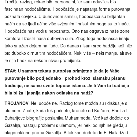
Treći je razlog, rekao bih, personalni, jer sam oduvijek bio
fasciniran hodočašćima. Hodočašće je najstarija forma putovanja
poznata čovjeku. U duhovnom smislu, hodočašća su briljantan
način da se ljudi učine više svjesnim i prisutnim nego su to inače.
Hodočašće nas vodi u nepoznato. Ono nas otrgava iz naše zone
komfora i izoštri naša duhovna čula. Zbog toga hodočašća imaju
tako snažan dojam na ljude. Do danas nisam sreo hadžiju koji nije
bio duboko dirnut tim hodočašćem. Neki više – neki manje, ali sve
je njih hadž na nekom nivou promijenio.
STAV: U samom tekstu putopisa primjetno je da je Vaše
putovanje bilo podjednako i prohod kroz islamsku pisanu
tradiciju, ne samo svete topose islama. Je li Vam ta tradicija
bila bliža i jasnija nakon odlaska na hadž?
TROJANOV
: Ne, uopće ne. Razlog tome možda su i diskusije s
ulemom. Znate, kada tek počnete, krenete od Kur'ana, Hadisa i
Buharijeve biografije poslanika Muhammeda. Već kad dođete do
Gazalija, nastaju problemi s ulemom, jer neki od njih ne gledaju
blagonaklono prema Gazaliju. A tek kad dođete do El-Halladža i