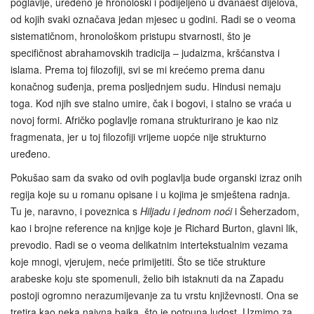
poglavlje, uređeno je hronološki i podijeljeno u dvanaest dijelova,
od kojih svaki označava jedan mjesec u godini. Radi se o veoma
sistematičnom, hronološkom pristupu stvarnosti, što je
specifičnost abrahamovskih tradicija – judaizma, kršćanstva i
islama. Prema toj filozofiji, svi se mi krećemo prema danu
konačnog suđenja, prema posljednjem sudu. Hindusi nemaju
toga. Kod njih sve stalno umire, čak i bogovi, i stalno se vraća u
novoj formi. Afričko poglavlje romana strukturirano je kao niz
fragmenata, jer u toj filozofiji vrijeme uopće nije strukturno
uređeno.
Pokušao sam da svako od ovih poglavlja bude organski izraz onih
regija koje su u romanu opisane i u kojima je smještena radnja.
Tu je, naravno, i poveznica s
Hiljadu i jednom noći
i Šeherzadom,
kao i brojne reference na knjige koje je Richard Burton, glavni lik,
prevodio. Radi se o veoma delikatnim intertekstualnim vezama
koje mnogi, vjerujem, neće primijetiti. Što se tiče strukture
arabeske koju ste spomenuli, želio bih istaknuti da na Zapadu
postoji ogromno nerazumijevanje za tu vrstu književnosti. Ona se
tretira kao neka naivna bajka, što je potpuna ludost. Uzmimo za