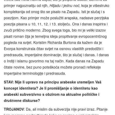
primjer najpoznatiju od njih,
Hiljadu i jednu noć
, koja je višestruko
kompleksnija od onog što se pisalo na Zapadu. Isti je slučaj i s
poezijom. Kao primjer može poslužiti arapska, nadasve perzijska
poezija pisana u 10, 11, 12. i 13. stoljeću. Ona i danas inspirira i
zvuči prilično moderno. Zbog svega toga, bio mi je veliki izazov
pisati roman čija je temeljna ideja propitivanje evropocentričnog
pogleda na svijet. Koristim Richarda Burtona da kažem da je
Evorpa konstruirala čitav svijet na osnovu vlastitih predodžbi i
predrasuda, imperijalne dominacije, što je slučaj i danas. I danas
o Indiji i islamu govorimo na taj način. Kada danas na Zapadu
čitate novine, bez puno poteškoća možete pronaći refleksije
imperijalne terminologije i predrasuda.
STAV: Nije li upravo na principu arabeske utemeljen Vaš
koncept identiteta? Je li promišljanje o identitetu kao
arabeski subverzivno s obzirom na aktualne političke i
društvene diskurse?
TROJANOV
: Da, ali mislim da subverzija nije pravi izraz. Pitanje