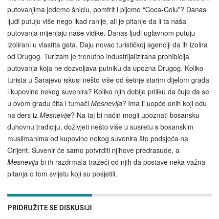
putovanjima jedemo šniclu, pomfrit i pijemo “Coca-Colu”? Danas
ljudi putuju više nego ikad ranije, ali je pitanje da li ta naša
putovanja mijenjaju naše vidike. Danas ljudi uglavnom putuju
izolirani u vlastita geta. Daju novac turističkoj agenciji da ih izolira
od Drugog. Turizam je trenutno industrijalizirana prohibicija
putovanja koja ne dozvoljava putniku da upozna Drugog. Koliko
turista u Sarajevu iskusi nešto više od šetnje starim dijelom grada
i kupovine nekog suvenira? Koliko njih dobije priliku da čuje da se
u ovom gradu čita i tumači
Mesnevija
? Ima li uopće onih koji odu
na ders iz
Mesnevije
? Na taj bi način mogli upoznati bosansku
duhovnu tradiciju, doživjeti nešto više u susretu s bosanskim
muslimanima od kupovine nekog suvenira što podsjeća na
Orijent. Suvenir će samo potvrditi njihove predrasude, a
Mesnevija
bi ih razdrmala tražeći od njih da postave neka važna
pitanja o tom svijetu koji su posjetili.
PRIDRUŽITE SE DISKUSIJI