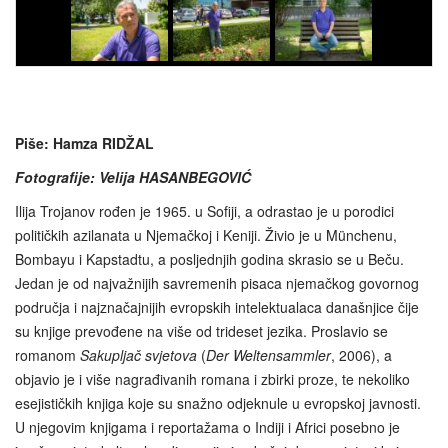
Piše: Hamza RIDŽAL
Fotografije: Velija HASANBEGOVIĆ
Ilija Trojanov rođen je 1965. u Sofiji, a odrastao je u porodici
političkih azilanata u Njemačkoj i Keniji. Živio je u Münchenu,
Bombayu i Kapstadtu, a posljednjih godina skrasio se u Beču.
Jedan je od najvažnijih savremenih pisaca njemačkog govornog
područja i najznačajnijih evropskih intelektualaca današnjice čije
su knjige prevođene na više od trideset jezika. Proslavio se
romanom
Sakupljač svjetova
(
Der
Weltensammler
, 2006), a
objavio je i više nagrađivanih romana i zbirki proze, te nekoliko
esejističkih knjiga koje su snažno odjeknule u evropskoj javnosti.
U njegovim knjigama i reportažama o Indiji i Africi posebno je