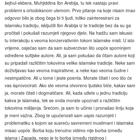
šejhul-ekbera, Muhjiddina Ibn Arebija, tu tek nastaju pravi
problemi s ortodoksnom ulemom. Prvo pitanje na koje nisam imao
odgovor bilo je zbog čega bi ti ljudi, toliko zainteresirani za
islamsku tradiciju, isključili Ibn Arabija iz te tradicije bez da su ga
pročitali i pokušali razumjeti njegovo djelo. Na hadžu sam iskusio
tu interakciju s veoma konzervativnim tokom islamske misli. U isto
vrijeme, osjećao sam da sam subverzivan što uopće spominjem
određene sufijske autore. Ali, ja sam pokušao da čitam autore koji
su pripadali različitim tokovima velike islamske tradicije. Neke sam
doživljavao kao veoma inspirativne, a neke kao veoma čudne i
nesimpatične. Ali u tome i jeste poenta. Morate čitati i ono što će
vas isprovocirati. Ako ste veoma otvoreno ljudsko biće, kakav sam
ja, morate čitati i dogmatičare. Ali, kada uđete u jednu tradiciju
kakva je islamska, tek se onda morate upoznati s različitim
tokovima mišljenja. Srećom, ja sam to učinio i pronašao liniju koja
je meni važna. Zbog te upućenosti sam uspio razumjeti i
problematiku s kojom se susreću savremeni muslimani i islamska
misao uopće. Borba koju trenutno vidimo nije borba između
islama i Zapada, nego je to borba između rigidnog i