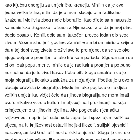
kao ključnu energiju za umjetničku kreaciju. Mislim da je ovo
jedna velika istina, s tim da je u mom slučaju ona radikalno
izražena i vidljivija zbog moje biografije. Kao dijete sam napustio
komunističku Bugarsku i otišao za Njemačku, a onda je moj otac
dobio posao u Keniji, gdje sam, također, proveo jedan dio svog
života. Vašem sinu je 4 godine. Zamislite šta bi on mislio o svijetu
da u toj dobi svog života proživi sve te promjene, da se sve oko
njega potpuno promijeni u tako kratkom periodu. Siguran sam da
bi on, baš poput mene, mislio da je radikalna promjena potpuno
normalna, da je to život kakav treba biti. Stoga smatram da je
moja biografija itekako zaslužna za moja djela. Poetika je u ovom
slučaju proizišla iz biografije. Međutim, ako pogledate na djela
velikih umjetnika, vidjet ćete da njihova biografija ne mora imati
skoro nikakve veze s kulturnim utjecajima i prožimanjima koja
primjećujemo u njihovim djelima. Ako pogledate njemačku
književnost, naprimjer, ostat ćete zapanjeni spoznajom koliki su
utjecaj na tu književnost ostavili indijski filozofi, sufijski pjesnici i,
naravno, antički Grci, ali i neki afrički umjetnici. Stoga je ono što
nazivamo njemačkom ili evropskom kulturom, ustvari, amalgam