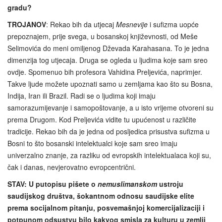
gradu?
TROJANOV
: Rekao bih da utjecaj
Mesnevije
i sufizma uopće
prepoznajem, prije svega, u bosanskoj književnosti, od Meše
Selimovića do meni omiljenog Dževada Karahasana. To je jedna
dimenzija tog utjecaja. Druga se ogleda u ljudima koje sam sreo
ovdje. Spomenuo bih profesora Vahidina Preljevića, naprimjer.
Takve ljude možete upoznati samo u zemljama kao što su Bosna,
Indija, Iran ili Brazil. Radi se o ljudima koji imaju
samorazumijevanje i samopoštovanje, a u isto vrijeme otvoreni su
prema Drugom. Kod Preljevića vidite tu upućenost u različite
tradicije. Rekao bih da je jedna od posljedica prisustva sufizma u
Bosni to što bosanski intelektualci koje sam sreo imaju
univerzalno znanje, za razliku od evropskih intelektualaca koji su,
čak i danas, nevjerovatno evropcentrični.
STAV: U putopisu pišete o
nemuslimanskom
ustroju
saudijskog društva, šokantnom odnosu saudijske elite
prema socijalnom pitanju, posvemašnjoj komercijalizaciji i
potpunom odsustvu bilo kakvog smisla za kulturu u zemlji