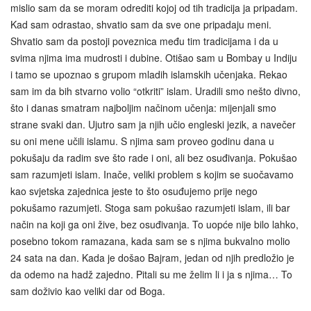
mislio sam da se moram odrediti kojoj od tih tradicija ja pripadam.
Kad sam odrastao, shvatio sam da sve one pripadaju meni.
Shvatio sam da postoji poveznica među tim tradicijama i da u
svima njima ima mudrosti i dubine. Otišao sam u Bombay u Indiju
i tamo se upoznao s grupom mladih islamskih učenjaka. Rekao
sam im da bih stvarno volio “otkriti” islam. Uradili smo nešto divno,
što i danas smatram najboljim načinom učenja: mijenjali smo
strane svaki dan. Ujutro sam ja njih učio engleski jezik, a navečer
su oni mene učili islamu. S njima sam proveo godinu dana u
pokušaju da radim sve što rade i oni, ali bez osuđivanja. Pokušao
sam razumjeti islam. Inače, veliki problem s kojim se suočavamo
kao svjetska zajednica jeste to što osuđujemo prije nego
pokušamo razumjeti. Stoga sam pokušao razumjeti islam, ili bar
način na koji ga oni žive, bez osuđivanja. To uopće nije bilo lahko,
posebno tokom ramazana, kada sam se s njima bukvalno molio
24 sata na dan. Kada je došao Bajram, jedan od njih predložio je
da odemo na hadž zajedno. Pitali su me želim li i ja s njima… To
sam doživio kao veliki dar od Boga.