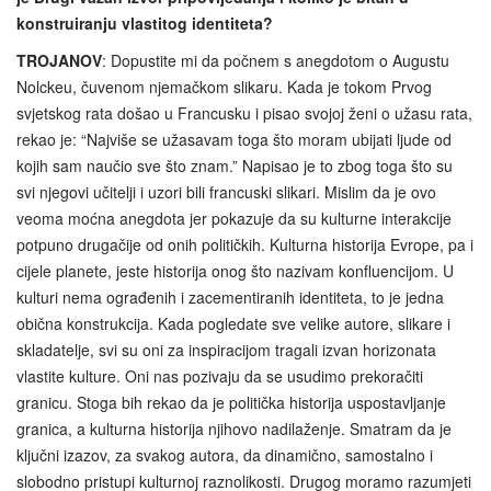
konstruiranju vlastitog identiteta?
TROJANOV
: Dopustite mi da počnem s anegdotom o Augustu
Nolckeu, čuvenom njemačkom slikaru. Kada je tokom Prvog
svjetskog rata došao u Francusku i pisao svojoj ženi o užasu rata,
rekao je: “Najviše se užasavam toga što moram ubijati ljude od
kojih sam naučio sve što znam.” Napisao je to zbog toga što su
svi njegovi učitelji i uzori bili francuski slikari. Mislim da je ovo
veoma moćna anegdota jer pokazuje da su kulturne interakcije
potpuno drugačije od onih političkih. Kulturna historija Evrope, pa i
cijele planete, jeste historija onog što nazivam konfluencijom. U
kulturi nema ograđenih i zacementiranih identiteta, to je jedna
obična konstrukcija. Kada pogledate sve velike autore, slikare i
skladatelje, svi su oni za inspiracijom tragali izvan horizonata
vlastite kulture. Oni nas pozivaju da se usudimo prekoračiti
granicu. Stoga bih rekao da je politička historija uspostavljanje
granica, a kulturna historija njihovo nadilaženje. Smatram da je
ključni izazov, za svakog autora, da dinamično, samostalno i
slobodno pristupi kulturnoj raznolikosti. Drugog moramo razumjeti