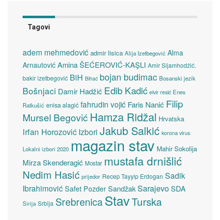
Tagovi
adem mehmedović
Alma
admir lisica
Alija Izetbegović
Amina ŠEĆEROVIĆ-KAŞLI
Arnautović
Amir Sijamhodžić.
bojan budimac
BiH
bakir izetbegović
Bosanski jezik
Bihać
Edib Kadić
Bošnjaci
Damir Hadžić
elvir resić
Enes
Filip
fahrudin vojić
Faris Nanić
enisa alagić
Ratkušić
Hamza Ridžal
Mursel Begović
Hrvatska
Jakub Salkić
Irfan Horozović
Izbori
korona virus
magazin stav
Mahir Sokolija
Lokalni izbori 2020
mustafa drnišlić
Mirza Skenderagić
Mostar
Nedim Hasić
Sadik
Recep Tayyip Erdogan
prijedor
Sarajevo
Ibrahimović
Sandžak
SDA
Safet Pozder
Stav
Turska
Srebrenica
Srbija
Sirija