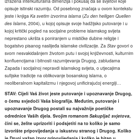
izražena interkulturalna dimenzija i pokušaj da se svjetovi koje
opisuje istinski razumiju. Od posebnog značaja u ovom kontekstu
jeste i knjiga
Ka svetim izvorima islama
(
Zu den heiligen Quellen
des Islams
, 2004), u kojoj opisuje svoje hadžijsko putovanje i u
kojoj kritički pogled na socijalne probleme islamskog svijeta
neprestano ukršta s poniranjem u mističke dubine religije i
bogatstvo pisanog naslijeđa islamske civilizacije. Za
Stav
govori o
svom nesvakidašnjem životom putu i svojoj književnosti, kulturnim
konfluencijama i bitnosti razumijevanja Drugog, zabludama
Zapada i socijalnoj nepravdi islamskog svijeta, o utjecajima
sufijske tradicije na oblikovanje bosanskog islama, o
neoliberalnom kapitalizmu i njegovoj unificirajućoj energiji…
STAV: Cijeli Vaš život jeste putovanje i upoznavanje Drugog,
o čemu svjedoči Vaša biografija. Međutim, putovanje i
upoznavanje Drugog postali su najvažnije poetičke
odrednice Vaših djela. Svojim romanom
Sakupljač svjetova
,
čini se, želite uprizoriti i podsjetiti na to koliko je samo
izvorište pripovijedanja u iskustvu stranog i Drugog. Koliko
je Drugi važan izvor pripovijedanja i koliko je bitan u