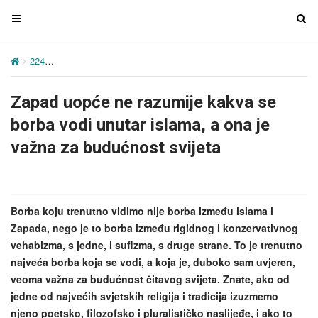
T
T
o
o
g
g
224
Zapad uopće ne razumije kakva se borba vodi unutar islama, a 
g
g
l
l
Zapad uopće ne razumije kakva se
e
e
n
n
borba vodi unutar islama, a ona je
a
a
važna za budućnost svijeta
v
v
i
i
g
g
a
a
Borba koju trenutno vidimo nije borba između islama i
t
t
Zapada, nego je to borba između rigidnog i konzervativnog
i
i
vehabizma, s jedne, i sufizma, s druge strane. To je trenutno
o
o
najveća borba koja se vodi, a koja je, duboko sam uvjeren,
n
n
veoma važna za budućnost čitavog svijeta. Znate, ako od
jedne od najvećih svjetskih religija i tradicija izuzmemo
njeno poetsko, filozofsko i pluralističko naslijeđe, i ako to