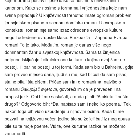
koje moramo postaviti jeste kako se nosimo s univerzalnim
kanonom. Kako se nosimo s formama i vrijednostima koje nam
svima pripadaju? U književnosti trenutno imate ogroman problem
jer svjetskom pisanom scenom dominira roman. U evropskom
kontekstu, roman nije samo izraz određene evropske kulture
nego i određene evropske klase. Buržoazija – Zapadna Evropa –
roman! To je tako. Međutim, roman je danas više nego
dominantan žanr u svjetskoj književnosti. Sama ta činjenica
potpuno isključuje i eliminira one kulture u kojima ovaj žanr ne
postoji, ili bar ne postoji u toj formi. Kada sam bio u Bahreinu, gdje
sam proveo mjesec dana, ljudi su me, kad bi čuli da sam pisac,
stalno pitali šta pišem. Pričao sam im o romanima, najviše o
romanu
Sakupljač svjetova
, govoreći im da je preveden i na
arapski jezik. Oni bi me saslušali, a onda pitali: “A pišete li nešto
drugo?” Odgovorio bih: “Da, napisao sam i nekoliko poema.” Tek
nakon toga bih vidio uzbuđenje u njihovim očima. Kada bi me
pozvali na književnu večer, jedino što su željeli čuti iz mog opusa
bile su te moje poeme. Vidite, ove kulturne razlike ne možemo
zanemariti.