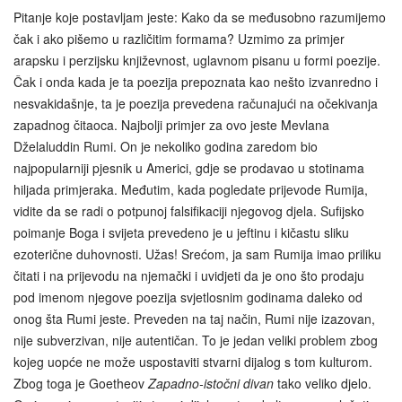
Pitanje koje postavljam jeste: Kako da se međusobno razumijemo
čak i ako pišemo u različitim formama? Uzmimo za primjer
arapsku i perzijsku književnost, uglavnom pisanu u formi poezije.
Čak i onda kada je ta poezija prepoznata kao nešto izvanredno i
nesvakidašnje, ta je poezija prevedena računajući na očekivanja
zapadnog čitaoca. Najbolji primjer za ovo jeste Mevlana
Dželaluddin Rumi. On je nekoliko godina zaredom bio
najpopularniji pjesnik u Americi, gdje se prodavao u stotinama
hiljada primjeraka. Međutim, kada pogledate prijevode Rumija,
vidite da se radi o potpunoj falsifikaciji njegovog djela. Sufijsko
poimanje Boga i svijeta prevedeno je u jeftinu i kičastu sliku
ezoterične duhovnosti. Užas! Srećom, ja sam Rumija imao priliku
čitati i na prijevodu na njemački i uvidjeti da je ono što prodaju
pod imenom njegove poezija svjetlosnim godinama daleko od
onog šta Rumi jeste. Preveden na taj način, Rumi nije izazovan,
nije subverzivan, nije autentičan. To je jedan veliki problem zbog
kojeg uopće ne može uspostaviti stvarni dijalog s tom kulturom.
Zbog toga je Goetheov
Zapadno-istočni divan
tako veliko djelo.