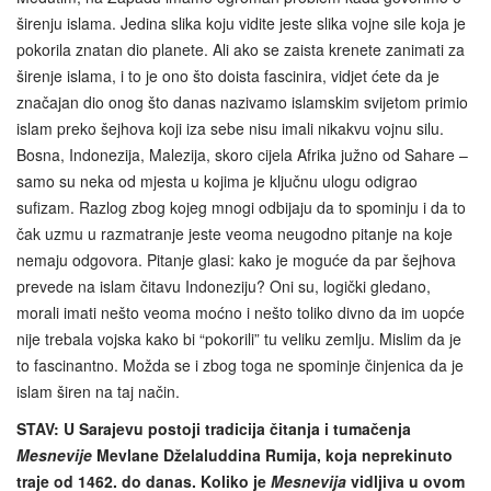
širenju islama. Jedina slika koju vidite jeste slika vojne sile koja je
pokorila znatan dio planete. Ali ako se zaista krenete zanimati za
širenje islama, i to je ono što doista fascinira, vidjet ćete da je
značajan dio onog što danas nazivamo islamskim svijetom primio
islam preko šejhova koji iza sebe nisu imali nikakvu vojnu silu.
Bosna, Indonezija, Malezija, skoro cijela Afrika južno od Sahare –
samo su neka od mjesta u kojima je ključnu ulogu odigrao
sufizam. Razlog zbog kojeg mnogi odbijaju da to spominju i da to
čak uzmu u razmatranje jeste veoma neugodno pitanje na koje
nemaju odgovora. Pitanje glasi: kako je moguće da par šejhova
prevede na islam čitavu Indoneziju? Oni su, logički gledano,
morali imati nešto veoma moćno i nešto toliko divno da im uopće
nije trebala vojska kako bi “pokorili” tu veliku zemlju. Mislim da je
to fascinantno. Možda se i zbog toga ne spominje činjenica da je
islam širen na taj način.
STAV:
U Sarajevu postoji tradicija čitanja i tumačenja
Mesnevije
Mevlane Dželaluddina Rumija, koja neprekinuto
traje od 1462. do danas. Koliko je
Mesnevija
vidljiva u ovom