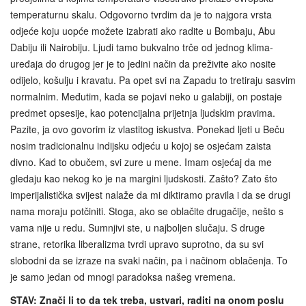
temperaturnu skalu. Odgovorno tvrdim da je to najgora vrsta
odjeće koju uopće možete izabrati ako radite u Bombaju, Abu
Dabiju ili Nairobiju. Ljudi tamo bukvalno trče od jednog klima-
uređaja do drugog jer je to jedini način da preživite ako nosite
odijelo, košulju i kravatu. Pa opet svi na Zapadu to tretiraju sasvim
normalnim. Međutim, kada se pojavi neko u galabiji, on postaje
predmet opsesije, kao potencijalna prijetnja ljudskim pravima.
Pazite, ja ovo govorim iz vlastitog iskustva. Ponekad ljeti u Beču
nosim tradicionalnu indijsku odjeću u kojoj se osjećam zaista
divno. Kad to obučem, svi zure u mene. Imam osjećaj da me
gledaju kao nekog ko je na margini ljudskosti. Zašto? Zato što
imperijalistička svijest nalaže da mi diktiramo pravila i da se drugi
nama moraju potčiniti. Stoga, ako se oblačite drugačije, nešto s
vama nije u redu. Sumnjivi ste, u najboljen slučaju. S druge
strane, retorika liberalizma tvrdi upravo suprotno, da su svi
slobodni da se izraze na svaki način, pa i načinom oblačenja. To
je samo jedan od mnogi paradoksa našeg vremena.
STAV: Znači li to da tek treba, ustvari, raditi na onom poslu