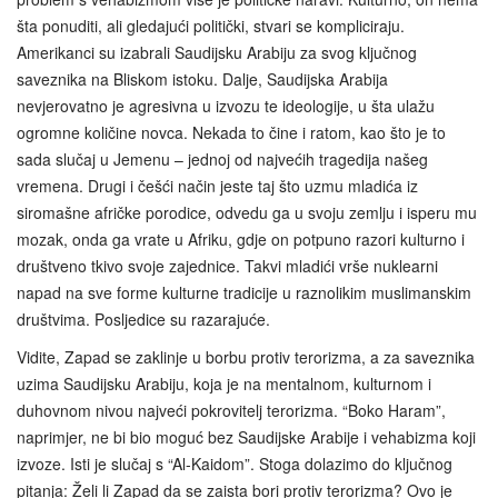
šta ponuditi, ali gledajući politički, stvari se kompliciraju.
Amerikanci su izabrali Saudijsku Arabiju za svog ključnog
saveznika na Bliskom istoku. Dalje, Saudijska Arabija
nevjerovatno je agresivna u izvozu te ideologije, u šta ulažu
ogromne količine novca. Nekada to čine i ratom, kao što je to
sada slučaj u Jemenu – jednoj od najvećih tragedija našeg
vremena. Drugi i češći način jeste taj što uzmu mladića iz
siromašne afričke porodice, odvedu ga u svoju zemlju i isperu mu
mozak, onda ga vrate u Afriku, gdje on potpuno razori kulturno i
društveno tkivo svoje zajednice. Takvi mladići vrše nuklearni
napad na sve forme kulturne tradicije u raznolikim muslimanskim
društvima. Posljedice su razarajuće.
Vidite, Zapad se zaklinje u borbu protiv terorizma, a za saveznika
uzima Saudijsku Arabiju, koja je na mentalnom, kulturnom i
duhovnom nivou najveći pokrovitelj terorizma. “Boko Haram”,
naprimjer, ne bi bio moguć bez Saudijske Arabije i vehabizma koji
izvoze. Isti je slučaj s “Al-Kaidom”. Stoga dolazimo do ključnog
pitanja: Želi li Zapad da se zaista bori protiv terorizma? Ovo je