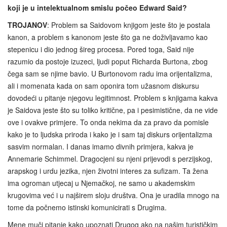
koji je u intelektualnom smislu počeo Edward Said?
TROJANOV
: Problem sa Saidovom knjigom jeste što je postala
kanon, a problem s kanonom jeste što ga ne doživljavamo kao
stepenicu i dio jednog šireg procesa. Pored toga, Said nije
razumio da postoje izuzeci, ljudi poput Richarda Burtona, zbog
čega sam se njime bavio. U Burtonovom radu ima orijentalizma,
ali i momenata kada on sam oponira tom užasnom diskursu
dovodeći u pitanje njegovu legitimnost. Problem s knjigama kakva
je Saidova jeste što su toliko kritične, pa i pesimistične, da ne vide
ove i ovakve primjere. To onda nekima da za pravo da pomisle
kako je to ljudska priroda i kako je i sam taj diskurs orijentalizma
sasvim normalan. I danas imamo divnih primjera, kakva je
Annemarie Schimmel. Dragocjeni su njeni prijevodi s perzijskog,
arapskog i urdu jezika, njen životni interes za sufizam. Ta žena
ima ogroman utjecaj u Njemačkoj, ne samo u akademskim
krugovima već i u najširem sloju društva. Ona je uradila mnogo na
tome da počnemo istinski komunicirati s Drugima.
Mene muči pitanje kako upoznati Drugog ako na našim turističkim