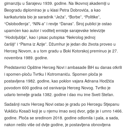
gimanziju u Sarajevu 1939. godine. Na likovnoj akademiji u
Beogradu diplomirao je u klasi Petra Dobrovića, a kao
karikaturista bio je saradnik “Ježa”, “Borbe”, “Politike”,
“Oslobođenja”, “NIN-a” i revije “Danas”. Široj publici je ostao
upamćen kao autor i voditelj emisije sarajevske televizije
“Hodoljublja”, kao i pisac putopisa “Nekrolog jednoj
čaršiji” i “Pisma iz Azije”. Džumhur je jedan dio života proveo u
Herceg Novom, a u tom gradu u Boki Kotorskoj preminuo je 27.
novembra 1989. godine.
Predstavnici Opštine Herceg Novi i ambasade BiH su danas otkrili
i spomen-ploču Tvrtku I Kotromaniću. Spomen ploča je
postavljena 1982. godine, kao poklon vajara Adnana Hodžića
povodom 600 godina od osnivanja Herceg Novog. Tvrtko je
udario temelje grada 1382. godine i dao mu ime Sveti Stefan.
Sadašnji naziv Herceg Novi ostao je gradu po Hercegu Stjepanu
Vukšiću Kosači koji je u njemu imao svoj dvor, gdje je i umro 1466.
godine. Ploča se sredinom 2018. godine odlomila i pala, a sada,
nakon nešto više od dvije godine, je postavljena obnovljena