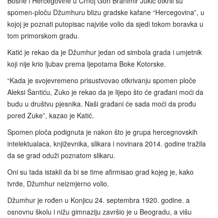
Bosne i Hercegovine u Crnoj Gori Branimir Jukić otkrili su
spomen-ploču Džumhuru blizu gradske kafane “Hercegovina”, u
kojoj je poznati putopisac najviše volio da sjedi tokom boravka u
tom primorskom gradu.
Katić je rekao da je Džumhur jedan od simbola grada i umjetnik
koji nije krio ljubav prema ljepotama Boke Kotorske.
“Kada je svojevremeno prisustvovao otkrivanju spomen ploče
Aleksi Šantiću, Zuko je rekao da je lijepo što će građani moći da
budu u društvu pjesnika. Naši građani će sada moći da prođu
pored Zuke”, kazao je Katić.
Spomen ploča podignuta je nakon što je grupa hercegnovskih
intelektualaca, književnika, slikara i novinara 2014. godine tražila
da se grad oduži poznatom slikaru.
Oni su tada istakli da bi se time afirmisao grad kojeg je, kako
tvrde, Džumhur neizmjerno volio.
Džumhur je rođen u Konjicu 24. septembra 1920. godine. a
osnovnu školu i nižu gimnaziju završio je u Beogradu, a višu