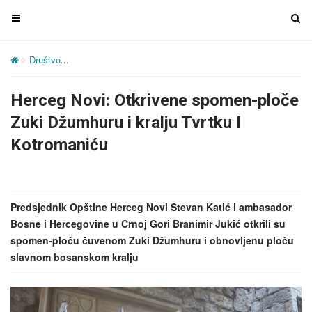
T
T
o
o
g
g
Društvo
Herceg Novi: Otkrivene spomen-ploče Zuki Džumhuru i kralj
g
g
l
l
Herceg Novi: Otkrivene spomen-ploče
e
e
n
n
Zuki Džumhuru i kralju Tvrtku I
a
a
Kotromaniću
v
v
i
i
g
g
a
a
Predsjednik Opštine Herceg Novi Stevan Katić i ambasador
t
t
Bosne i Hercegovine u Crnoj Gori Branimir Jukić otkrili su
i
i
spomen-ploču čuvenom Zuki Džumhuru i obnovljenu ploču
o
o
slavnom bosanskom kralju
n
n