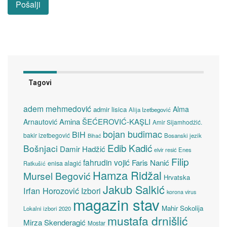
Tagovi
adem mehmedović
Alma
admir lisica
Alija Izetbegović
Amina ŠEĆEROVIĆ-KAŞLI
Arnautović
Amir Sijamhodžić.
bojan budimac
BiH
bakir izetbegović
Bosanski jezik
Bihać
Edib Kadić
Bošnjaci
Damir Hadžić
elvir resić
Enes
Filip
fahrudin vojić
Faris Nanić
enisa alagić
Ratkušić
Hamza Ridžal
Mursel Begović
Hrvatska
Jakub Salkić
Irfan Horozović
Izbori
korona virus
magazin stav
Mahir Sokolija
Lokalni izbori 2020
mustafa drnišlić
Mirza Skenderagić
Mostar