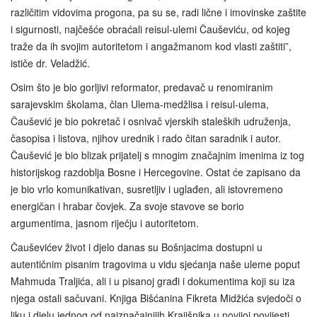
različitim vidovima progona, pa su se, radi lične i imovinske zaštite
i sigurnosti, najčešće obraćali reisul-ulemi Čauševiću, od kojeg
traže da ih svojim autoritetom i angažmanom kod vlasti zaštiti”,
ističe dr. Veladžić.
Osim što je bio gorljivi reformator, predavač u renomiranim
sarajevskim školama, član Ulema-medžlisa i reisul-ulema,
Čaušević je bio pokretač i osnivač vjerskih staleških udruženja,
časopisa i listova, njihov urednik i rado čitan saradnik i autor.
Čaušević je bio blizak prijatelj s mnogim značajnim imenima iz tog
historijskog razdoblja Bosne i Hercegovine. Ostat će zapisano da
je bio vrlo komunikativan, susretljiv i uglađen, ali istovremeno
energičan i hrabar čovjek. Za svoje stavove se borio
argumentima, jasnom riječju i autoritetom.
Čauševićev život i djelo danas su Bošnjacima dostupni u
autentičnim pisanim tragovima u vidu sjećanja naše uleme poput
Mahmuda Traljića, ali i u pisanoj građi i dokumentima koji su iza
njega ostali sačuvani. Knjiga Bišćanina Fikreta Midžića svjedoči o
liku i djelu jednog od najznačajnijih Krajišnika u novijoj povijesti