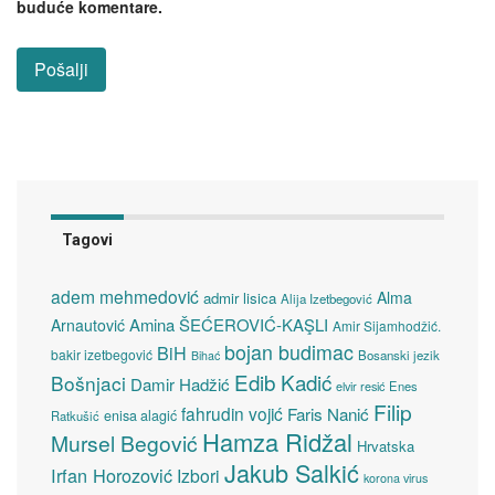
buduće komentare.
Tagovi
adem mehmedović
Alma
admir lisica
Alija Izetbegović
Amina ŠEĆEROVIĆ-KAŞLI
Arnautović
Amir Sijamhodžić.
bojan budimac
BiH
bakir izetbegović
Bosanski jezik
Bihać
Edib Kadić
Bošnjaci
Damir Hadžić
elvir resić
Enes
Filip
fahrudin vojić
Faris Nanić
enisa alagić
Ratkušić
Hamza Ridžal
Mursel Begović
Hrvatska
Jakub Salkić
Irfan Horozović
Izbori
korona virus