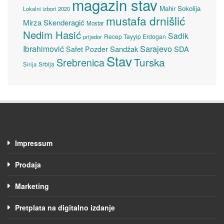
magazin stav
Mahir Sokolija
Lokalni izbori 2020
mustafa drnišlić
Mirza Skenderagić
Mostar
Nedim Hasić
Sadik
Recep Tayyip Erdogan
prijedor
Sarajevo
Ibrahimović
Sandžak
SDA
Safet Pozder
Stav
Turska
Srebrenica
Srbija
Sirija
Impressum
Prodaja
Marketing
Pretplata na digitalno izdanje