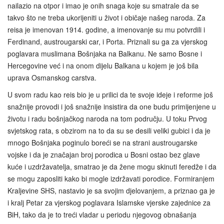
nailazio na otpor i imao je onih snaga koje su smatrale da se
takvo što ne treba ukorijeniti u život i običaje našeg naroda. Za
reisa je imenovan 1914. godine, a imenovanje su mu potvrdili i
Ferdinand, austrougarski car, i Porta. Priznali su ga za vjerskog
poglavara muslimana Bošnjaka na Balkanu. Ne samo Bosne i
Hercegovine već i na onom dijelu Balkana u kojem je još bila
uprava Osmanskog carstva.
U svom radu kao reis bio je u prilici da te svoje ideje i reforme još
snažnije provodi i još snažnije insistira da one budu primijenjene u
životu i radu bošnjačkog naroda na tom području. U toku Prvog
svjetskog rata, s obzirom na to da su se desili veliki gubici i da je
mnogo Bošnjaka poginulo boreći se na strani austrougarske
vojske i da je značajan broj porodica u Bosni ostao bez glave
kuće i uzdržavatelja, smatrao je da žene mogu skinuti feredže i da
se mogu zaposliti kako bi mogle izdržavati porodice. Formiranjem
Kraljevine SHS, nastavio je sa svojim djelovanjem, a priznao ga je
i kralj Petar za vjerskog poglavara Islamske vjerske zajednice za
BiH, tako da je to treći vladar u periodu njegovog obnašanja