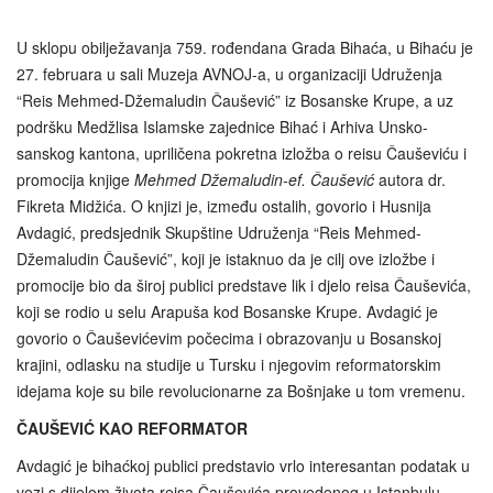
U sklopu obilježavanja 759. rođendana Grada Bihaća, u Bihaću je
27. februara u sali Muzeja AVNOJ-a, u organizaciji Udruženja
“Reis Mehmed-Džemaludin Čaušević” iz Bosanske Krupe, a uz
podršku Medžlisa Islamske zajednice Bihać i Arhiva Unsko-
sanskog kantona, upriličena pokretna izložba o reisu Čauševiću i
promocija knjige
Mehmed Džemaludin-ef. Čaušević
autora dr.
Fikreta Midžića. O knjizi je, između ostalih, govorio i Husnija
Avdagić, predsjednik Skupštine Udruženja “Reis Mehmed-
Džemaludin Čaušević”, koji je istaknuo da je cilj ove izložbe i
promocije bio da široj publici predstave lik i djelo reisa Čauševića,
koji se rodio u selu Arapuša kod Bosanske Krupe. Avdagić je
govorio o Čauševićevim počecima i obrazovanju u Bosanskoj
krajini, odlasku na studije u Tursku i njegovim reformatorskim
idejama koje su bile revolucionarne za Bošnjake u tom vremenu.
ČAUŠEVIĆ KAO REFORMATOR
Avdagić je bihaćkoj publici predstavio vrlo interesantan podatak u
vezi s dijelom života reisa Čauševića provedenog u Istanbulu.