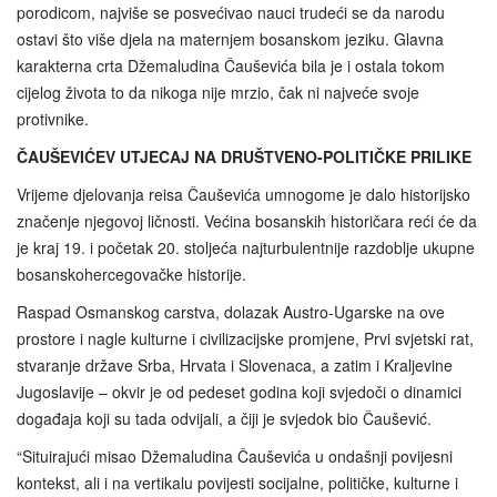
porodicom, najviše se posvećivao nauci trudeći se da narodu
ostavi što više djela na maternjem bosanskom jeziku. Glavna
karakterna crta Džemaludina Čauševića bila je i ostala tokom
cijelog života to da nikoga nije mrzio, čak ni najveće svoje
protivnike.
ČAUŠEVIĆEV UTJECAJ NA DRUŠTVENO-POLITIČKE PRILIKE
Vrijeme djelovanja reisa Čauševića umnogome je dalo historijsko
značenje njegovoj ličnosti. Većina bosanskih historičara reći će da
je kraj 19. i početak 20. stoljeća najturbulentnije razdoblje ukupne
bosanskohercegovačke historije.
Raspad Osmanskog carstva, dolazak Austro-Ugarske na ove
prostore i nagle kulturne i civilizacijske promjene, Prvi svjetski rat,
stvaranje države Srba, Hrvata i Slovenaca, a zatim i Kraljevine
Jugoslavije – okvir je od pedeset godina koji svjedoči o dinamici
događaja koji su tada odvijali, a čiji je svjedok bio Čaušević.
“Situirajući misao Džemaludina Čauševića u ondašnji povijesni
kontekst, ali i na vertikalu povijesti socijalne, političke, kulturne i