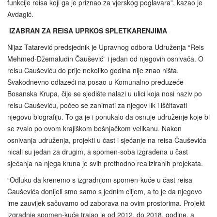
funkcije reisa koji ga je priznao za vjerskog poglavara”, kazao je
Avdagić.
IZABRAN ZA REISA UPRKOS SPLETKARENJIMA
Nijaz Tatarević predsjednik je Upravnog odbora Udruženja “Reis
Mehmed-Džemaludin Čaušević” i jedan od njegovih osnivača. O
reisu Čauševiću do prije nekoliko godina nije znao ništa.
Svakodnevno odlazeći na posao u Komunalno preduzeće
Bosanska Krupa, čije se sjedište nalazi u ulici koja nosi naziv po
reisu Čauševiću, počeo se zanimati za njegov lik i iščitavati
njegovu biografiju. To ga je i ponukalo da osnuje udruženje koje bi
se zvalo po ovom krajiškom bošnjačkom velikanu. Nakon
osnivanja udruženja, projekti u čast i sjećanje na reisa Čauševića
nicali su jedan za drugim, a spomen-soba izgrađena u čast
sjećanja na njega kruna je svih prethodno realiziranih projekata.
“Odluku da krenemo s izgradnjom spomen-kuće u čast reisa
Čauševića donijeli smo samo s jednim ciljem, a to je da njegovo
ime zauvijek sačuvamo od zaborava na ovim prostorima. Projekt
izgradnje spomen-kuće trajao je od 2012. do 2018. godine, a