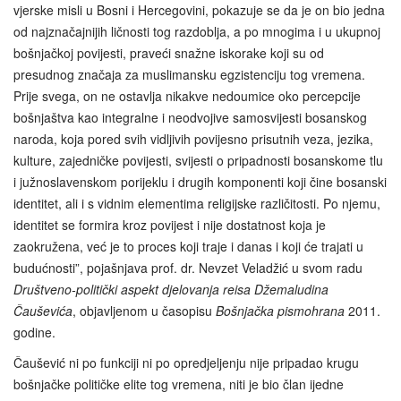
vjerske misli u Bosni i Hercegovini, pokazuje se da je on bio jedna
od najznačajnijih ličnosti tog razdoblja, a po mnogima i u ukupnoj
bošnjačkoj povijesti, praveći snažne iskorake koji su od
presudnog značaja za muslimansku egzistenciju tog vremena.
Prije svega, on ne ostavlja nikakve nedoumice oko percepcije
bošnjaštva kao integralne i neodvojive samosvijesti bosanskog
naroda, koja pored svih vidljivih povijesno prisutnih veza, jezika,
kulture, zajedničke povijesti, svijesti o pripadnosti bosanskome tlu
i južnoslavenskom porijeklu i drugih komponenti koji čine bosanski
identitet, ali i s vidnim elementima religijske različitosti. Po njemu,
identitet se formira kroz povijest i nije dostatnost koja je
zaokružena, već je to proces koji traje i danas i koji će trajati u
budućnosti”, pojašnjava prof. dr. Nevzet Veladžić u svom radu
Društveno-politički aspekt djelovanja reisa Džemaludina
Čauševića
, objavljenom u časopisu
Bošnjačka pismohrana
2011.
godine.
Čaušević ni po funkciji ni po opredjeljenju nije pripadao krugu
bošnjačke političke elite tog vremena, niti je bio član ijedne