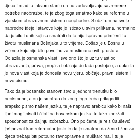
djeca i mladi u takvom stanju da ne zadovoljavaju savremene
potrebe naobrazbe, te je zbog toga smatrao kako su reforme u
vjerskom obrazovnom sistemu neophodne. S obzirom na svoje
napredne ideje i stavove koje je isticao u svim prilikama, normalno
da je bilo i onih koji su smatrali da to nije ispravno primijeniti u
životu muslimana Bošnjaka u to vrijeme. Došao je u Bosnu u
vrijeme koje nije bilo povoljno za muslimane ovih prostora.
Odlazila je osmanska vlast i sve ono što je uz tu vlast od
obrazovanja, prava, propisa i običaja do tada postojalo, a dolazila
je nova vlast koja je donosila novu vjeru, običaje, pravni sistem i
novo pismo.
Tako da je bosansko stanovništvo u jednom trenutku bilo
nepismeno, a on je smatrao da zbog toga treba prilagoditi
arapsko pismo našem jeziku, te je napravio arebicu kako bi naši
ljudi mogli pisati i čitati na bosanskom jeziku, te tako zadržati
sposobnost za daljnju izobrazbu. Ono po čemu je reis Čaušević
još poznat kao reformator jeste to da je smatrao da žene i ženska
djeca trebaju biti potpuno ravnopravne s muškarcima. I tu je