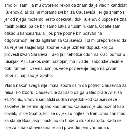
smo bili sami, ja mu otvoreno rekoh da znam da je vladin kandidat
Kulenović, ali da mi moramo svi biti za Čauševića, jer ga znamo i
jer od njega možemo nešto očekivati, dok Kulenović uopće ne zna
naših prilika, pa će biti samo lutka u tuđim rukama. Odatle sam
otišao u kancelariju, ali još prije podne bih pozvan na
odgovornost, jer da agitiram za Čauševića, i bi mi preporučeno da
za vrijeme zasjedanja izborne kurije uzmem dopust, koji ću
provesti izvan Sarajeva. Tako ja i nehotice odoh na kraći odmor u
Kiseljak. Ali usprkos svim nastojanjima i vlade i saborske većin,e
dobi rahmetli Džemaludin još veće povjerenje nego na prvom
izboru”, napisao je Spaho.
Vlada nakon svega nije imala izbora osim da potvrdi Čauševića za
reisa. Po izboru, Čaušević je zatražio da ga u Beč prate Ali Riza
ef. Prohić, vrhovni šerijatski sudija i svjedok kod Čauševićeve
zakletve, te Fehim Spaho kao tumač. Čaušević je bio poznat kao
čovjek, ističe Spaho, koji se uvijek i u najtežim trenucima zanimao
za stanje Bošnjaka i nastojao da bude u službi narodu. Kada se
nije zanimao obavezama reisa i provođenjem vremena s