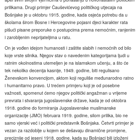
prilikama. Drugi primjer Čauševićevog političkog utjecaja na
Bošnjake je u oktobru 1915. godine, kada osjeća potrebu da u
školama širom Bosne i Hercegovine pojasni djeci karakter rata
pišući pisane preporuke o postupcima prema nemoćnim, ranjenim
i zarobljenim neprijateljima u ratu.
On je vođen idejom humanosti i zaštite slabih i nemoćnih od bilo
koje vrste silnika. Njegov stav o navedenim kategorijama ljudi u
ratnim okolnostima utemeljen je na islamskom učenju, a što će
tek nekoliko decenija kasnije, 1949. godine, biti regulisano
Ženevskom konvencijom, aktom koji reguliše međunarodno ratno
i humanitarno pravo. U trećem primjeru koji je od posebne
važnosti, spomenut ćemo njegov politički angažman u vrijeme
prevrata i stvaranja jugoslavenske države, kada je od oktobra
1918. godine do formiranja Jugoslavenske muslimanske
organizacije (JMO) februara 1919. godine, silom prilika, bio ne
samo vjerski već i politički predstavnik Bošnjaka. Četvrti primjer je
vezan za razdoblje u kojem se dešavaju dinamične promjene,
preciznije od jeseni 1918. godine, kada su Bošnjaci bili izloženi