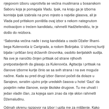
njegovom izboru usprotivila se većina muslimana u bosanskom
Saboru koja je pomagala Vladu. Ipak, na kraju ga je izborna
komisija ipak izabrala na prvo mjesto s najviše glasova, ali je
Vlada pod pritiskom poništila ovaj izbor s nekom nategnutom
motivacijom o trećem kandidatu, rahmetli Hadžiefendiću, te je
došlo do reizbora.
“Saborska većina nađe i svog kandidata u osobi Džafer Ilhami-
bega Kulenovića iz Carigrada, a rodom Bošnjaka. U izbornoj kuriji
bijaše i priličan broj državnih činovnika, osobito šerijatskih sudija.
Na ove je naročito činjen pritisak od strane njihovih
pretpostavljenih da glasaju za Kulenovića. Agitacija i pritisak na
članove izborne kurije činio se sa svih strana i na sve moguće
načine. Kada su pred drugi izbor članovi počeli da dolaze u
Sarajevo, svratim ujutro prije uredskih časova u hotel ‘Gazi’ da
posjetim neke članove, svoje školske drugove. Tu me uhvati i
jedan vladin član, za kojega sam znao da nije sklon rahmetli
Džemaludinu.
Odmah okrenu razgovor na izbor i upita me za mišljenje. Kako