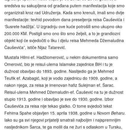
sredstva su sakupljena od građana putem manifestacija koje smo
organizirali kroz rad Udruženja. Kada smo krenuli, imali smo dvije
manifestacije: tevhid povodom dana preseljenja reisa Čauševića i
‘Susrete hadžija’. U izgradnju ove kuće potrošili smo ukupno oko
200.000 KM. Postigli smo ono što smo željeli, a to je grandiozni
objekt koji će svjedočiti o liku i djelu reisa Mehmeda Džemaludina
Čauševića”, ističe Nijaz Tatarević.
Mustafa Hilmi-ef. Hadžiomerović, u nekim dokumentima samo
Omerović, bio je reisul-ulema Islamske zajednice BiH i tu je
dužnost obavljao do 1893. godine. Naslijedio ga je Mehmed
Teufik ef. Azabagić, koji je vodio zajednicu do 1909. godine, a
nakon njega, za reisa je imenovan hafiz Sulejman ef. Šarac.
Reisul-ulema Mehmed Džemaludin-ef. Čaušević na tu je dužnost
stupio 1913. godine i obavljao je sve do 1930. godine. Izbor
Čauševića za reisa nije tekao glatko. O tome svjedoči tekst
Fehima Spahe objavljen 15. aprila 1938. godine u
Novom Beharu
.
Iako su ga svi njegovi prijatelji smatrali najboljim i najspremnijim
nasljednikom Šarca, te ga molili da ne žuri s odlaskom u Tursku,