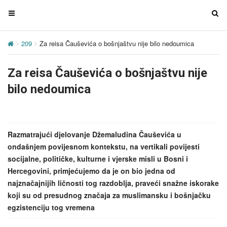
T
T
o
o
g
g
209
Za reisa Čauševića o bošnjaštvu nije bilo nedoumica
g
g
l
l
Za reisa Čauševića o bošnjaštvu nije
e
e
n
n
bilo nedoumica
a
a
v
v
i
i
g
g
Razmatrajući djelovanje Džemaludina Čauševića u
a
a
ondašnjem povijesnom kontekstu, na vertikali povijesti
t
t
socijalne, političke, kulturne i vjerske misli u Bosni i
i
i
Hercegovini, primjećujemo da je on bio jedna od
o
o
najznačajnijih ličnosti tog razdoblja, praveći snažne iskorake
n
n
koji su od presudnog značaja za muslimansku i bošnjačku
egzistenciju tog vremena