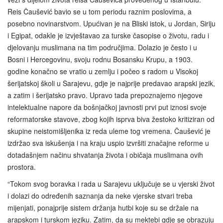
Reis Čaušević bavio se u tom periodu raznim poslovima, a
posebno novinarstvom. Upućivan je na Bliski istok, u Jordan, Siriju
i Egipat, odakle je izvještavao za turske časopise o životu, radu i
djelovanju muslimana na tim područjima. Dolazio je često i u
Bosni i Hercegovinu, svoju rodnu Bosansku Krupu, a 1903.
godine konačno se vratio u zemlju i počeo s radom u Visokoj
šerijatskoj školi u Sarajevu, gdje je najprije predavao arapski jezik,
a zatim i šerijatsko pravo. Upravo tada prepoznajemo njegove
intelektualne napore da bošnjačkoj javnosti prvi put iznosi svoje
reformatorske stavove, zbog kojih isprva biva žestoko kritiziran od
skupine neistomišljenika iz reda uleme tog vremena. Čaušević je
izdržao sva iskušenja i na kraju uspio izvršiti značajne reforme u
dotadašnjem načinu shvatanja života i običaja muslimana ovih
prostora.
“Tokom svog boravka i rada u Sarajevu uključuje se u vjerski život
i dolazi do određenih saznanja da neke vjerske stvari treba
mijenjati, ponajprije sistem držanja hutbi koje su se držale na
arapskom i turskom jeziku. Zatim, da su mektebi gdje se obrazuju