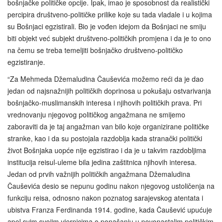
bošnjačke političke opcije. Ipak, imao je sposobnost da realistički
percipira društveno-političke prilike koje su tada vladale i u kojima
su Bošnjaci egzistirali. Bio je vođen idejom da Bošnjaci ne smiju
biti objekt već subjekt društveno-političkih promjena i da je to ono
na čemu se treba temeljiti bošnjačko društveno-političko
egzistiranje.
“Za Mehmeda Džemaludina Čauševića možemo reći da je dao
jedan od najsnažnijih političkih doprinosa u pokušaju ostvarivanja
bošnjačko-muslimanskih interesa i njihovih političkih prava. Pri
vrednovanju njegovog političkog angažmana ne smijemo
zaboraviti da je taj angažman van bilo koje organizirane političke
stranke, kao i da su postojala razdoblja kada stranački politički
život Bošnjaka uopće nije egzistirao i da je u takvim razdobljima
institucija reisul-uleme bila jedina zaštitnica njihovih interesa.
Jedan od prvih važnijih političkih angažmana Džemaludina
Čauševića desio se nepunu godinu nakon njegovog ustoličenja na
funkciju reisa, odnosno nakon poznatog sarajevskog atentata i
ubistva Franza Ferdinanda 1914. godine, kada Čaušević upućuje
apel svim svojim vjernicima o ponašanju u novonastalim političkim