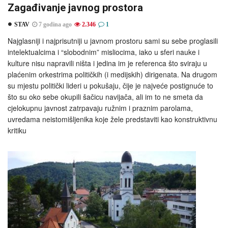
Zagađivanje javnog prostora
STAV
7 godina ago
2.346
1
Najglasniji i najprisutniji u javnom prostoru sami su sebe proglasili
intelektualcima i “slobodnim” misliocima, iako u sferi nauke i
kulture nisu napravili ništa i jedina im je referenca što sviraju u
plaćenim orkestrima političkih (i medijskih) dirigenata. Na drugom
su mjestu politički lideri u pokušaju, čije je najveće postignuće to
što su oko sebe okupili šačicu navijača, ali im to ne smeta da
cjelokupnu javnost zatrpavaju ružnim i praznim parolama,
uvredama neistomišljenika koje žele predstaviti kao konstruktivnu
kritiku