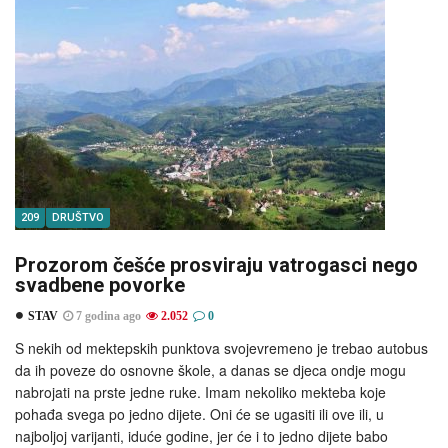
209
DRUŠTVO
Prozorom češće prosviraju vatrogasci nego
svadbene povorke
STAV
7 godina ago
2.052
0
S nekih od mektepskih punktova svojevremeno je trebao autobus
da ih poveze do osnovne škole, a danas se djeca ondje mogu
nabrojati na prste jedne ruke. Imam nekoliko mekteba koje
pohađa svega po jedno dijete. Oni će se ugasiti ili ove ili, u
najboljoj varijanti, iduće godine, jer će i to jedno dijete babo