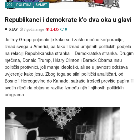
209
POLITIKA
SVIJET
Republikanci i demokrate k’o dva oka u glavi
STAV
7 godina ago
2.435
0
Jeffrey Grupp pojasnio je kako su i zašto moćne korporacije,
iznad svega u Americi, pa tako i iznad umjetnih političkih podjela
na relaciji Republikanska stranka – Demokratska stranka. Drugim
riječima, Donald Trump, Hilary Clinton i Barack Obama nisu
politički protivnici, još manje ideološki, ali se u javnosti održava
uvjerenje kako jesu. Zbog toga se silni politički analitičari, od
Bosne i Hercegovine do Kanade, satraše trošeći previše papira ili
svojih riječi da objasne razlike između njih i njihovih političkih
programa