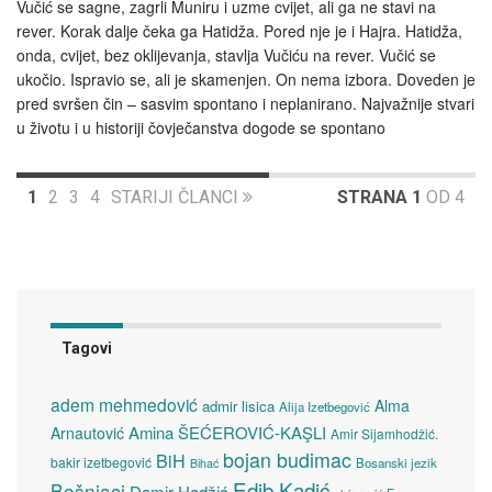
Vučić se sagne, zagrli Muniru i uzme cvijet, ali ga ne stavi na
rever. Korak dalje čeka ga Hatidža. Pored nje je i Hajra. Hatidža,
onda, cvijet, bez oklijevanja, stavlja Vučiću na rever. Vučić se
ukočio. Ispravio se, ali je skamenjen. On nema izbora. Doveden je
pred svršen čin – sasvim spontano i neplanirano. Najvažnije stvari
u životu i u historiji čovječanstva dogode se spontano
1
2
3
4
STARIJI ČLANCI
STRANA 1
OD 4
Tagovi
adem mehmedović
Alma
admir lisica
Alija Izetbegović
Amina ŠEĆEROVIĆ-KAŞLI
Arnautović
Amir Sijamhodžić.
bojan budimac
BiH
bakir izetbegović
Bosanski jezik
Bihać
Edib Kadić
Bošnjaci
Damir Hadžić