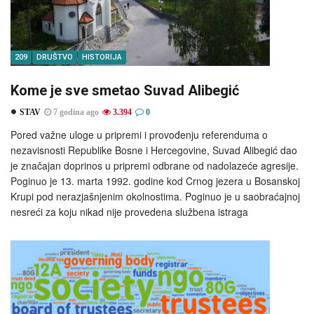
209
DRUŠTVO
HISTORIJA
Kome je sve smetao Suvad Alibegić
STAV
7 godina ago
3.394
0
Pored važne uloge u pripremi i provođenju referenduma o
nezavisnosti Republike Bosne i Hercegovine, Suvad Alibegić dao
je značajan doprinos u pripremi odbrane od nadolazeće agresije.
Poginuo je 13. marta 1992. godine kod Crnog jezera u Bosanskoj
Krupi pod nerazjašnjenim okolnostima. Poginuo je u saobraćajnoj
nesreći za koju nikad nije provedena službena istraga