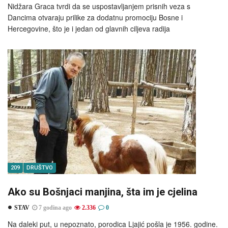
Nidžara Graca tvrdi da se uspostavljanjem prisnih veza s
Dancima otvaraju prilike za dodatnu promociju Bosne i
Hercegovine, što je i jedan od glavnih ciljeva radija
209
DRUŠTVO
Ako su Bošnjaci manjina, šta im je cjelina
STAV
7 godina ago
2.336
0
Na daleki put, u nepoznato, porodica Ljajić pošla je 1956. godine.