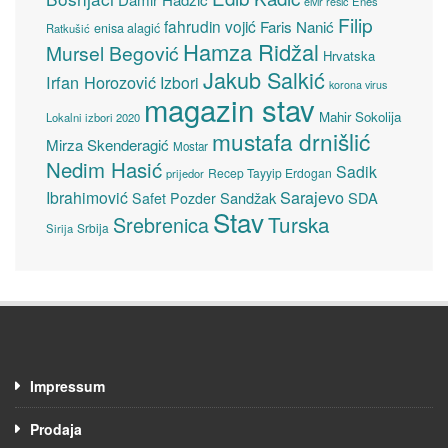
elvir resić
Enes
Filip
fahrudin vojić
Faris Nanić
enisa alagić
Ratkušić
Hamza Ridžal
Mursel Begović
Hrvatska
Jakub Salkić
Irfan Horozović
Izbori
korona virus
magazin stav
Mahir Sokolija
Lokalni izbori 2020
mustafa drnišlić
Mirza Skenderagić
Mostar
Nedim Hasić
Sadik
Recep Tayyip Erdogan
prijedor
Sarajevo
Ibrahimović
Sandžak
SDA
Safet Pozder
Stav
Turska
Srebrenica
Srbija
Sirija
Impressum
Prodaja