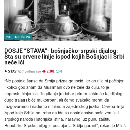
209
DRUŠTVO
DOSJE “STAVA”- bošnjačko-srpski dijalog:
Šta su crvene linije ispod kojih Bošnjaci i Srbi
neće ići
STAV
7 godina ago
2.301
0
“Ne postoje šanse da Srbija prizna genocid, jer on nije ni počinjen.
I koliko god znam da Muslimani ovo ne žele da čuju, to je
naprosto činjenica. To pitanje je dobar primer zašto će taj dijalog
dugo trajati i biće mukotrpan, ali ćemo svakako morati da
razgovaramo i nađemo minimum zajedničkog jezika. Crvena linija
ispod koje Srbija ne treba da ide su dostojanstvo naše zemlje i
srpskog naroda i istorijska istina, naravno, uz punu zaštitu
Republike Srpske, čijeg je postojanja Srbija garant”, rekao je Miloš