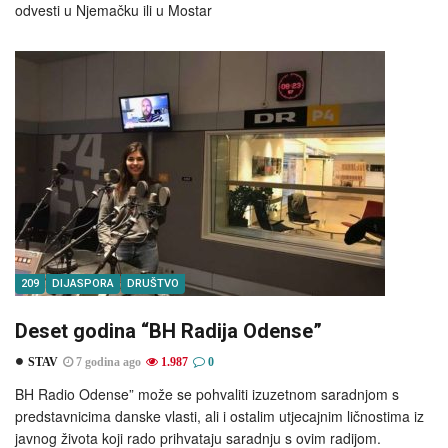
odvesti u Njemačku ili u Mostar
209
DIJASPORA
DRUŠTVO
Deset godina “BH Radija Odense”
STAV
7 godina ago
1.987
0
BH Radio Odense” može se pohvaliti izuzetnom saradnjom s
predstavnicima danske vlasti, ali i ostalim utjecajnim ličnostima iz
javnog života koji rado prihvataju saradnju s ovim radijom.