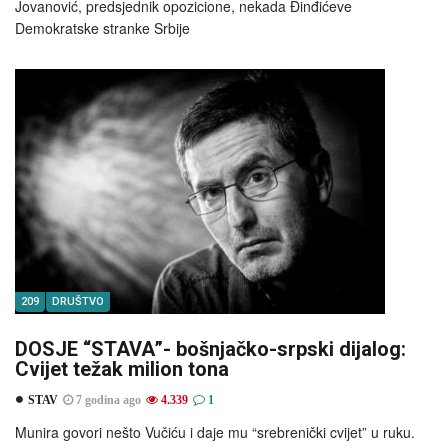
Jovanović, predsjednik opozicione, nekada Đinđićeve
Demokratske stranke Srbije
209
DRUŠTVO
DOSJE “STAVA”- bošnjačko-srpski dijalog:
Cvijet težak milion tona
STAV
7 godina ago
4.339
1
Munira govori nešto Vučiću i daje mu “srebrenički cvijet” u ruku.