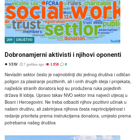
209
DRUŠTVO
Dobronamjerni aktivisti i njihovi oponenti
STAV
7 godina ago
1.958
0
Nevladin sektor često je najmobilniji dio jednog društva i odličan
poligon za plasiranje pozitivnih, ali i onih drugih ideja i projekata,
najčešće stranih donatora koji su produžena ruka pojedinih
država ili lobija. Upravo takav NVO sektor ima najveći utjecaj u
Bosni i Hercegovini. Ne treba odbaciti njihov pozitivni učinak u
našem društvu, ali zabrinjava njihova česta neprincipijelnost i
redanje prioriteta prema instrukcijama donatora, umjesto prema
potrebama našeg društva