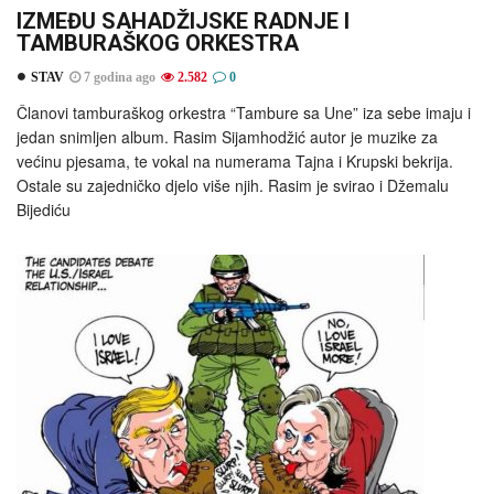
IZMEĐU SAHADŽIJSKE RADNJE I
TAMBURAŠKOG ORKESTRA
STAV
7 godina ago
2.582
0
Članovi tamburaškog orkestra “Tambure sa Une” iza sebe imaju i
jedan snimljen album. Rasim Sijamhodžić autor je muzike za
većinu pjesama, te vokal na numerama Tajna i Krupski bekrija.
Ostale su zajedničko djelo više njih. Rasim je svirao i Džemalu
Bijediću