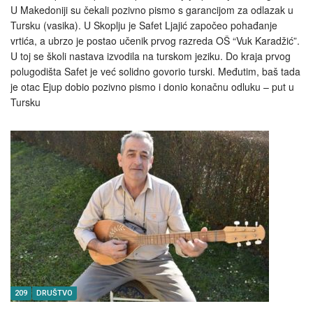
U Makedoniji su čekali pozivno pismo s garancijom za odlazak u
Tursku (vasika). U Skoplju je Safet Ljajić započeo pohađanje
vrtića, a ubrzo je postao učenik prvog razreda OŠ “Vuk Karadžić”.
U toj se školi nastava izvodila na turskom jeziku. Do kraja prvog
polugodišta Safet je već solidno govorio turski. Međutim, baš tada
je otac Ejup dobio pozivno pismo i donio konačnu odluku – put u
Tursku
209
DRUŠTVO