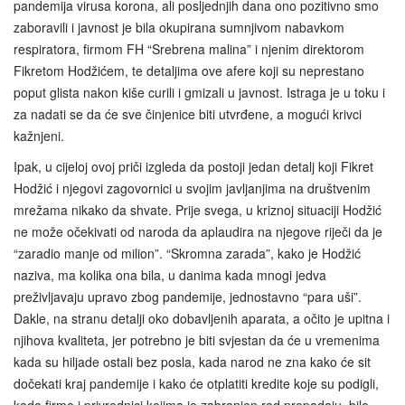
pandemija virusa korona, ali posljednjih dana ono pozitivno smo
zaboravili i javnost je bila okupirana sumnjivom nabavkom
respiratora, firmom FH “Srebrena malina” i njenim direktorom
Fikretom Hodžićem, te detaljima ove afere koji su neprestano
poput glista nakon kiše curili i gmizali u javnost. Istraga je u toku i
za nadati se da će sve činjenice biti utvrđene, a mogući krivci
kažnjeni.
Ipak, u cijeloj ovoj priči izgleda da postoji jedan detalj koji Fikret
Hodžić i njegovi zagovornici u svojim javljanjima na društvenim
mrežama nikako da shvate. Prije svega, u kriznoj situaciji Hodžić
ne može očekivati od naroda da aplaudira na njegove riječi da je
“zaradio manje od milion”. “Skromna zarada”, kako je Hodžić
naziva, ma kolika ona bila, u danima kada mnogi jedva
preživljavaju upravo zbog pandemije, jednostavno “para uši”.
Dakle, na stranu detalji oko dobavljenih aparata, a očito je upitna i
njihova kvaliteta, jer potrebno je biti svjestan da će u vremenima
kada su hiljade ostali bez posla, kada narod ne zna kako će sit
dočekati kraj pandemije i kako će otplatiti kredite koje su podigli,