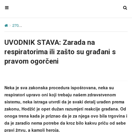
T
T
o
o
g
g
270
UVODNIK STAVA: Zarada na respiratorima ili zašto su građani 
g
g
l
l
UVODNIK STAVA: Zarada na
e
e
n
n
respiratorima ili zašto su građani s
a
a
pravom ogorčeni
v
v
i
i
g
g
a
a
Neka je sva zakonska procedura ispoštovana, neka su
t
t
respiratori upravo oni koji trebaju našem zdravstvenom
i
i
sistemu, neka istraga utvrdi da je svaki detalj urađen prema
o
o
zakonu, Hodžić je opet dužan razumjeti reakcije građana. Od
n
n
onoga trena kada je priznao da je za njega ovo bila trgovina i
da je zaradio nema potrebe da kroz bilo kakvu priču od sebe
pravi žrtvu, a kamoli heroja.