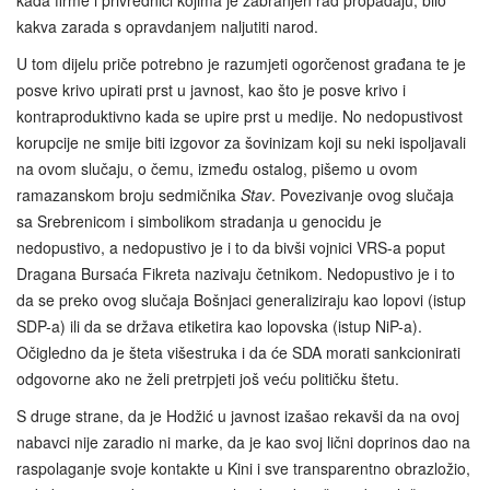
kada firme i privrednici kojima je zabranjen rad propadaju, bilo
kakva zarada s opravdanjem naljutiti narod.
U tom dijelu priče potrebno je razumjeti ogorčenost građana te je
posve krivo upirati prst u javnost, kao što je posve krivo i
kontraproduktivno kada se upire prst u medije. No nedopustivost
korupcije ne smije biti izgovor za šovinizam koji su neki ispoljavali
na ovom slučaju, o čemu, između ostalog, pišemo u ovom
ramazanskom broju sedmičnika
Stav
. Povezivanje ovog slučaja
sa Srebrenicom i simbolikom stradanja u genocidu je
nedopustivo, a nedopustivo je i to da bivši vojnici VRS-a poput
Dragana Bursaća Fikreta nazivaju četnikom. Nedopustivo je i to
da se preko ovog slučaja Bošnjaci generaliziraju kao lopovi (istup
SDP-a) ili da se država etiketira kao lopovska (istup NiP-a).
Očigledno da je šteta višestruka i da će SDA morati sankcionirati
odgovorne ako ne želi pretrpjeti još veću političku štetu.
S druge strane, da je Hodžić u javnost izašao rekavši da na ovoj
nabavci nije zaradio ni marke, da je kao svoj lični doprinos dao na
raspolaganje svoje kontakte u Kini i sve transparentno obrazložio,