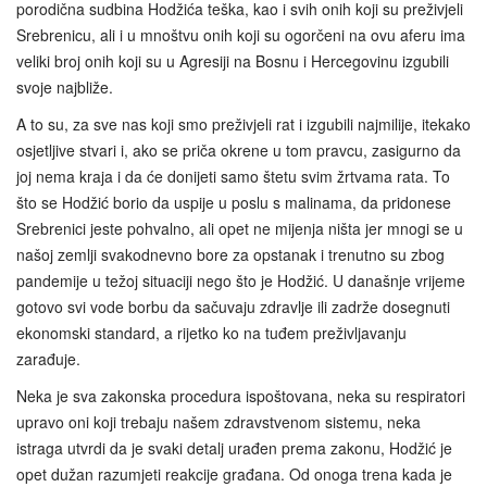
porodična sudbina Hodžića teška, kao i svih onih koji su preživjeli
Srebrenicu, ali i u mnoštvu onih koji su ogorčeni na ovu aferu ima
veliki broj onih koji su u Agresiji na Bosnu i Hercegovinu izgubili
svoje najbliže.
A to su, za sve nas koji smo preživjeli rat i izgubili najmilije, itekako
osjetljive stvari i, ako se priča okrene u tom pravcu, zasigurno da
joj nema kraja i da će donijeti samo štetu svim žrtvama rata. To
što se Hodžić borio da uspije u poslu s malinama, da pridonese
Srebrenici jeste pohvalno, ali opet ne mijenja ništa jer mnogi se u
našoj zemlji svakodnevno bore za opstanak i trenutno su zbog
pandemije u težoj situaciji nego što je Hodžić. U današnje vrijeme
gotovo svi vode borbu da sačuvaju zdravlje ili zadrže dosegnuti
ekonomski standard, a rijetko ko na tuđem preživljavanju
zarađuje.
Neka je sva zakonska procedura ispoštovana, neka su respiratori
upravo oni koji trebaju našem zdravstvenom sistemu, neka
istraga utvrdi da je svaki detalj urađen prema zakonu, Hodžić je
opet dužan razumjeti reakcije građana. Od onoga trena kada je