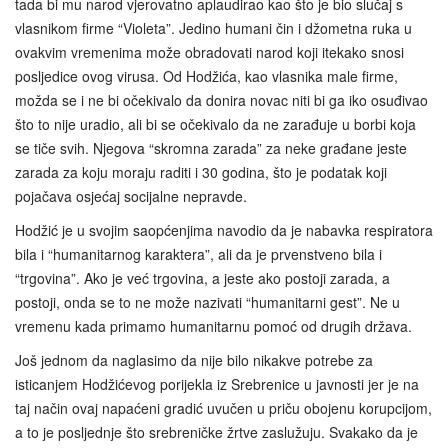
tada bi mu narod vjerovatno aplaudirao kao što je bio slučaj s
vlasnikom firme “Violeta”. Jedino humani čin i džometna ruka u
ovakvim vremenima može obradovati narod koji itekako snosi
posljedice ovog virusa. Od Hodžića, kao vlasnika male firme,
možda se i ne bi očekivalo da donira novac niti bi ga iko osuđivao
što to nije uradio, ali bi se očekivalo da ne zarađuje u borbi koja
se tiče svih. Njegova “skromna zarada” za neke građane jeste
zarada za koju moraju raditi i 30 godina, što je podatak koji
pojačava osjećaj socijalne nepravde.
Hodžić je u svojim saopćenjima navodio da je nabavka respiratora
bila i “humanitarnog karaktera”, ali da je prvenstveno bila i
“trgovina”. Ako je već trgovina, a jeste ako postoji zarada, a
postoji, onda se to ne može nazivati “humanitarni gest”. Ne u
vremenu kada primamo humanitarnu pomoć od drugih država.
Još jednom da naglasimo da nije bilo nikakve potrebe za
isticanjem Hodžićevog porijekla iz Srebrenice u javnosti jer je na
taj način ovaj napaćeni gradić uvučen u priču obojenu korupcijom,
a to je posljednje što srebreničke žrtve zaslužuju. Svakako da je