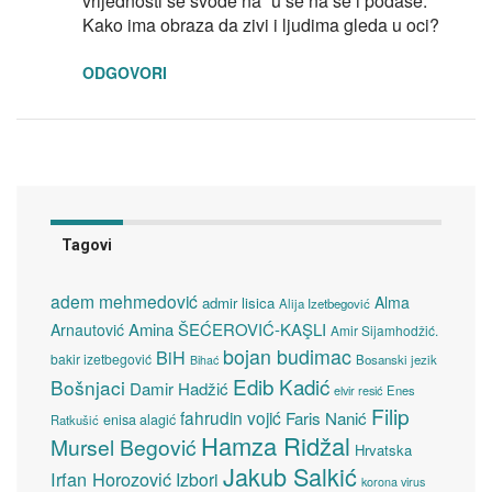
vrijednosti se svode na “u se na se i podase.”
Kako ima obraza da zivi i ljudima gleda u oci?
ODGOVORI
Tagovi
adem mehmedović
Alma
admir lisica
Alija Izetbegović
Amina ŠEĆEROVIĆ-KAŞLI
Arnautović
Amir Sijamhodžić.
bojan budimac
BiH
bakir izetbegović
Bosanski jezik
Bihać
Edib Kadić
Bošnjaci
Damir Hadžić
elvir resić
Enes
Filip
fahrudin vojić
Faris Nanić
enisa alagić
Ratkušić
Hamza Ridžal
Mursel Begović
Hrvatska
Jakub Salkić
Irfan Horozović
Izbori
korona virus