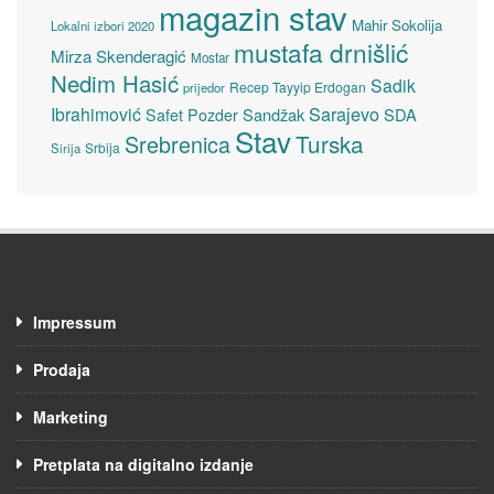
magazin stav
Mahir Sokolija
Lokalni izbori 2020
mustafa drnišlić
Mirza Skenderagić
Mostar
Nedim Hasić
Sadik
Recep Tayyip Erdogan
prijedor
Sarajevo
Ibrahimović
Sandžak
SDA
Safet Pozder
Stav
Turska
Srebrenica
Srbija
Sirija
Impressum
Prodaja
Marketing
Pretplata na digitalno izdanje