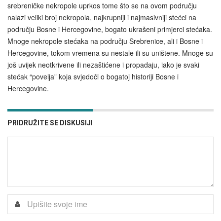
srebreničke nekropole uprkos tome što se na ovom području
nalazi veliki broj nekropola, najkrupniji i najmasivniji stećci na
području Bosne i Hercegovine, bogato ukrašeni primjerci stećaka.
Mnoge nekropole stećaka na području Srebrenice, ali i Bosne i
Hercegovine, tokom vremena su nestale ili su uništene. Mnoge su
još uvijek neotkrivene ili nezaštićene i propadaju, iako je svaki
stećak “povelja” koja svjedoči o bogatoj historiji Bosne i
Hercegovine.
PRIDRUŽITE SE DISKUSIJI