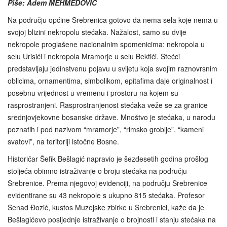
Piše: Adem MEHMEDOVIĆ
Na području općine Srebrenica gotovo da nema sela koje nema u
svojoj blizini nekropolu stećaka. Nažalost, samo su dvije
nekropole proglašene nacionalnim spomenicima: nekropola u
selu Urisići i nekropola Mramorje u selu Bektići. Stećci
predstavljaju jedinstvenu pojavu u svijetu koja svojim raznovrsnim
oblicima, ornamentima, simbolikom, epitafima daje originalnost i
posebnu vrijednost u vremenu i prostoru na kojem su
rasprostranjeni. Rasprostranjenost stećaka veže se za granice
srednjovjekovne bosanske države. Mnoštvo je stećaka, u narodu
poznatih i pod nazivom “mramorje”, “rimsko groblje”, “kameni
svatovi”, na teritoriji istočne Bosne.
Historičar Šefik Bešlagić napravio je šezdesetih godina prošlog
stoljeća obimno istraživanje o broju stećaka na području
Srebrenice. Prema njegovoj evidenciji, na području Srebrenice
evidentirane su 43 nekropole s ukupno 815 stećaka. Profesor
Senad Đozić, kustos Muzejske zbirke u Srebrenici, kaže da je
Bešlagićevo posljednje istraživanje o brojnosti i stanju stećaka na