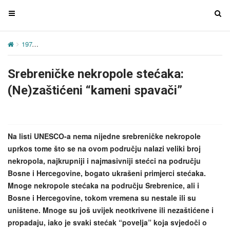
T
T
o
o
g
g
197
Srebreničke nekropole stećaka: (Ne)zaštićeni “kameni spavači”
g
g
l
l
Srebreničke nekropole stećaka:
e
e
n
n
(Ne)zaštićeni “kameni spavači”
a
a
v
v
i
i
g
g
Na listi UNESCO-a nema nijedne srebreničke nekropole
a
a
uprkos tome što se na ovom području nalazi veliki broj
t
t
nekropola, najkrupniji i najmasivniji stećci na području
i
i
Bosne i Hercegovine, bogato ukrašeni primjerci stećaka.
o
o
Mnoge nekropole stećaka na području Srebrenice, ali i
n
n
Bosne i Hercegovine, tokom vremena su nestale ili su
uništene. Mnoge su još uvijek neotkrivene ili nezaštićene i
propadaju, iako je svaki stećak “povelja” koja svjedoči o