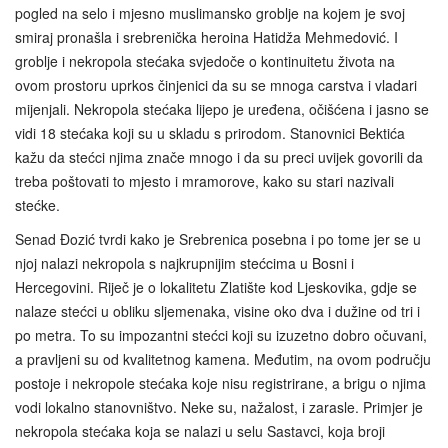
pogled na selo i mjesno muslimansko groblje na kojem je svoj
smiraj pronašla i srebrenička heroina Hatidža Mehmedović. I
groblje i nekropola stećaka svjedoče o kontinuitetu života na
ovom prostoru uprkos činjenici da su se mnoga carstva i vladari
mijenjali. Nekropola stećaka lijepo je uređena, očišćena i jasno se
vidi 18 stećaka koji su u skladu s prirodom. Stanovnici Bektića
kažu da stećci njima znače mnogo i da su preci uvijek govorili da
treba poštovati to mjesto i mramorove, kako su stari nazivali
stećke.
Senad Đozić tvrdi kako je Srebrenica posebna i po tome jer se u
njoj nalazi nekropola s najkrupnijim stećcima u Bosni i
Hercegovini. Riječ je o lokalitetu Zlatište kod Ljeskovika, gdje se
nalaze stećci u obliku sljemenaka, visine oko dva i dužine od tri i
po metra. To su impozantni stećci koji su izuzetno dobro očuvani,
a pravljeni su od kvalitetnog kamena. Međutim, na ovom području
postoje i nekropole stećaka koje nisu registrirane, a brigu o njima
vodi lokalno stanovništvo. Neke su, nažalost, i zarasle. Primjer je
nekropola stećaka koja se nalazi u selu Sastavci, koja broji