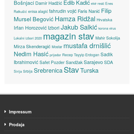
Edib Kadić
Bošnjaci
Damir Hadžić
elvir resić
Enes
Filip
fahrudin vojić
Faris Nanić
enisa alagić
Ratkušić
Hamza Ridžal
Mursel Begović
Hrvatska
Jakub Salkić
Irfan Horozović
Izbori
korona virus
magazin stav
Mahir Sokolija
Lokalni izbori 2020
mustafa drnišlić
Mirza Skenderagić
Mostar
Nedim Hasić
Sadik
Recep Tayyip Erdogan
prijedor
Sarajevo
Ibrahimović
Sandžak
SDA
Safet Pozder
Stav
Turska
Srebrenica
Srbija
Sirija
Impressum
Prodaja