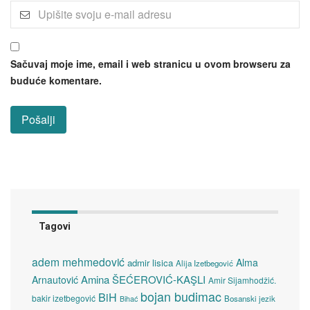
Sačuvaj moje ime, email i web stranicu u ovom browseru za
buduće komentare.
Tagovi
adem mehmedović
Alma
admir lisica
Alija Izetbegović
Amina ŠEĆEROVIĆ-KAŞLI
Arnautović
Amir Sijamhodžić.
bojan budimac
BiH
bakir izetbegović
Bosanski jezik
Bihać