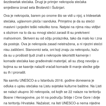
šezdesetak stećaka. Drugi je primjer nekropola stećaka
smještena iznad sela Broševići i Šušnjari.
Ova je nekropola, barem po onome što se vidi u njoj, s tridesetak
stećaka, uglavnom ploča i sanduka. Primjetno je da su stećci
masivni i pojedini teški nekoliko tona. Natpisi na njima nisu vidljivi
s obzirom na to da su mnogi stećci zarasli ili su prekriveni
mahovinom. Skriveni su od očiju prolaznika, tako da malo ko i zna
da postoje. Ova je nekropola zasad neistražena, a ni njezini stećci
nisu zaštićeni. Stanovnici sela, oni koji znaju za nekropolu, kažu
da su u prošlosti ljudi znali s nekropole iskoristiti kamenje i
komade stećaka kao građevinski materijal, ali su zbog nevolja u
kojima su se kasnije nalazili vraćali komade ili manje stećke gdje
su ih i pronašli.
Na samitu UNESCO-a u Istanbulu 2016. godine donesena je
odluka o upisu stećaka na Listu svjetske kulturne baštine. Na Listi
se nalazi ukupno 30 nekropola, od kojih se 22 nalaze na teritoriju
Bosne i Hercegovine, po tri na području Srbije i Crne Gore i dvije
na teritoriju Hrvatske. Nažalost, na listi UNESCO-a nema nijedne