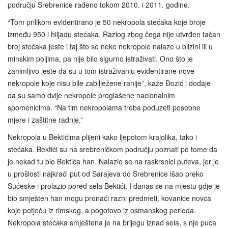
području Srebrenice rađeno tokom 2010. i 2011. godine.
“Tom prilikom evidentirano je 50 nekropola stećaka koje broje
između 950 i hiljadu stećaka. Razlog zbog čega nije utvrđen tačan
broj stećaka jeste i taj što se neke nekropole nalaze u blizini ili u
minskim poljima, pa nije bilo sigurno istraživati. Ono što je
zanimljivo jeste da su u tom istraživanju evidentirane nove
nekropole koje nisu bile zabilježene ranije”, kaže Đozić i dodaje
da su samo dvije nekropole proglašene nacionalnim
spomenicima. “Na tim nekropolama treba poduzeti posebne
mjere i zaštitne radnje.”
Nekropola u Bektićima plijeni kako ljepotom krajolika, tako i
stećaka. Bektići su na srebreničkom području poznati po tome da
je nekad tu bio Bektića han. Nalazio se na raskrsnici puteva, jer je
u prošlosti najkraći put od Sarajeva do Srebrenice išao preko
Sućeske i prolazio pored sela Bektići. I danas se na mjestu gdje je
bio smješten han mogu pronaći razni predmeti, kovanice novca
koje potječu iz rimskog, a pogotovo iz osmanskog perioda.
Nekropola stećaka smještena je na brijegu iznad sela, s nje puca