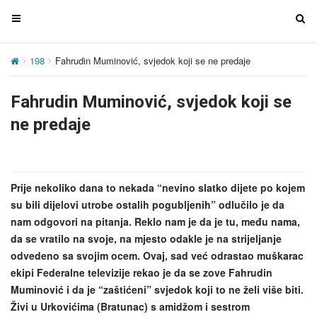
T
T
o
o
g
g
198
Fahrudin Muminović, svjedok koji se ne predaje
g
g
l
l
Fahrudin Muminović, svjedok koji se
e
e
n
n
ne predaje
a
a
v
v
i
i
g
g
Prije nekoliko dana to nekada “nevino slatko dijete po kojem
a
a
su bili dijelovi utrobe ostalih pogubljenih” odlučilo je da
t
t
nam odgovori na pitanja. Reklo nam je da je tu, među nama,
i
i
da se vratilo na svoje, na mjesto odakle je na strijeljanje
o
o
odvedeno sa svojim ocem. Ovaj, sad već odrastao muškarac
n
n
ekipi Federalne televizije rekao je da se zove Fahrudin
Muminović i da je “zaštićeni” svjedok koji to ne želi više biti.
Živi u Urkovićima (Bratunac) s amidžom i sestrom