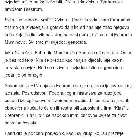
svjedok koji to ne želi više biti. Živi u Urkovićima (Bratunac) s
amidžom i sestrom.
Svi mi koji smo se vratili i živimo u Podrinju viđali smo Fahrudina,
znamo ga iz viđenja, a gotovo da niko od nas nije znao njegovu
priču koja je dio svih nas. Jer, na neki način, svi smo mi Fahrudin
Muminović. Svi smo mi svjedoci genocida.
Iako živi teško, Fahrudin Muminović nikada se nije predao. Ostao
je bez roditelja. Nije se predao kao ranjeni dječak, nije kao ni
odrastao čovjek. Bori se u životu i svjedoči istinu o genocidu. I
jedan je od mnogih.
Nakon što je FTV objavila Fahrudinovu priču, reakcija javnosti nije
izostala. Posredstvom Federalnog ministarstva za raseljene
osobe i izbjeglice ovom skromnom mladiću bit će napravljena ili
obnovljena kuća, te će on ili sestra biti zaposleni u firmi “Klas” u
Srebrenici. Fahrudin će napokon imati osnovne uvjete za život
dostojne čovjeka.
Fahrudin je ponosni pobjednik, kao i svi drugi koji su preživjeli