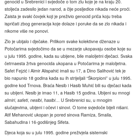
genocid u Srebrenici i svjedoče o tom zlu koje je na kraju 20.
stoljeća zadesilo jedan narod, a čije posljedice nikada neće proći.
Zaista je svaki čovjek koji je preživio genocid priča koju treba
ispričati zbog generacija koje dolaze i poruke da se zlo nikada i
nikome više ne ponovi.
Zlo je ubijalo i dječake. Prilikom svake kolektivne dženaze u
Potočarima svjedočimo da se u mezarje ukopavaju osobe koje su
u julu 1995. godine, kada su ubijene, bile maloljetni dječaci. Svaka
četrnaesta žrtva genocida ukopana u Potočarima je maloljetna.
Safet Fejzić i Almir Alispahić imali su 17, a Dino Salihović tek je
bio napunio 18 godina kada su ih strijeljali “Škorpioni” u julu 1995.
godine kod Trnova. Braća Nesib i Hasib Muhić bili su dječaci kada
su ubijeni. Nesib je imao 11, a Hasib 15 godina. Ubijeni su mnogi
almiri
,
safeti
,
nesibi
,
hasibi
… U Srebrenici su, u mnogim
slučajevima, ubijeni i očevi i sinovi. O tome svjedoče bijeli nišani.
Atif Mehanović ukopan je pored sinova Ramiza, Smaila,
Sabahudina i 16-godišnjeg Sifeta.
Djeca koja su u julu 1995. godine preživjela sistemski