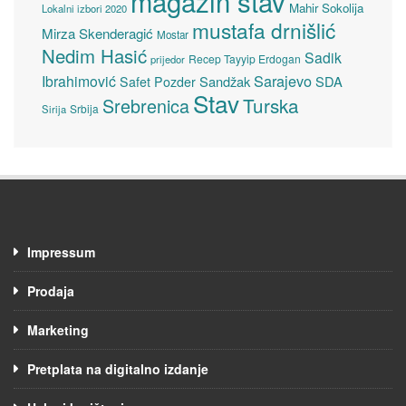
magazin stav
Mahir Sokolija
Lokalni izbori 2020
mustafa drnišlić
Mirza Skenderagić
Mostar
Nedim Hasić
Sadik
Recep Tayyip Erdogan
prijedor
Sarajevo
Ibrahimović
Sandžak
SDA
Safet Pozder
Stav
Turska
Srebrenica
Srbija
Sirija
Impressum
Prodaja
Marketing
Pretplata na digitalno izdanje