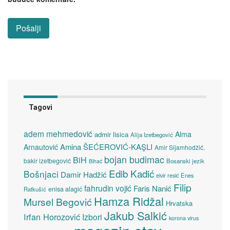
Tagovi
adem mehmedović
Alma
admir lisica
Alija Izetbegović
Amina ŠEĆEROVIĆ-KAŞLI
Arnautović
Amir Sijamhodžić.
bojan budimac
BiH
bakir izetbegović
Bosanski jezik
Bihać
Edib Kadić
Bošnjaci
Damir Hadžić
elvir resić
Enes
Filip
fahrudin vojić
Faris Nanić
enisa alagić
Ratkušić
Hamza Ridžal
Mursel Begović
Hrvatska
Jakub Salkić
Irfan Horozović
Izbori
korona virus