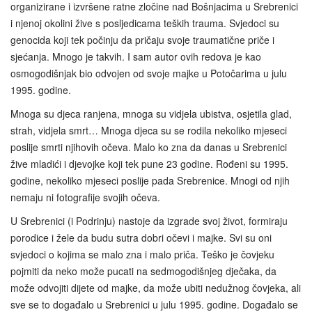
organizirane i izvršene ratne zločine nad Bošnjacima u Srebrenici
i njenoj okolini žive s posljedicama teških trauma. Svjedoci su
genocida koji tek počinju da pričaju svoje traumatične priče i
sjećanja. Mnogo je takvih. I sam autor ovih redova je kao
osmogodišnjak bio odvojen od svoje majke u Potočarima u julu
1995. godine.
Mnoga su djeca ranjena, mnoga su vidjela ubistva, osjetila glad,
strah, vidjela smrt… Mnoga djeca su se rodila nekoliko mjeseci
poslije smrti njihovih očeva. Malo ko zna da danas u Srebrenici
žive mladići i djevojke koji tek pune 23 godine. Rođeni su 1995.
godine, nekoliko mjeseci poslije pada Srebrenice. Mnogi od njih
nemaju ni fotografije svojih očeva.
U Srebrenici (i Podrinju) nastoje da izgrade svoj život, formiraju
porodice i žele da budu sutra dobri očevi i majke. Svi su oni
svjedoci o kojima se malo zna i malo priča. Teško je čovjeku
pojmiti da neko može pucati na sedmogodišnjeg dječaka, da
može odvojiti dijete od majke, da može ubiti nedužnog čovjeka, ali
sve se to događalo u Srebrenici u julu 1995. godine. Događalo se