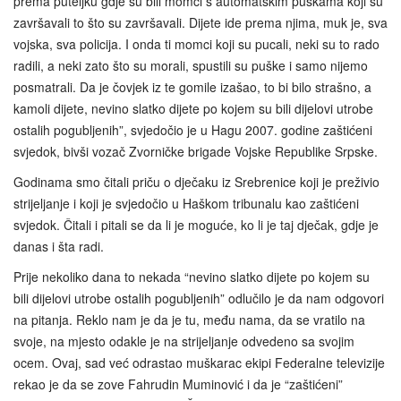
prema puteljku gdje su bili momci s automatskim puškama koji su
završavali to što su završavali. Dijete ide prema njima, muk je, sva
vojska, sva policija. I onda ti momci koji su pucali, neki su to rado
radili, a neki zato što su morali, spustili su puške i samo nijemo
posmatrali. Da je čovjek iz te gomile izašao, to bi bilo strašno, a
kamoli dijete, nevino slatko dijete po kojem su bili dijelovi utrobe
ostalih pogubljenih”, svjedočio je u Hagu 2007. godine zaštićeni
svjedok, bivši vozač Zvorničke brigade Vojske Republike Srpske.
Godinama smo čitali priču o dječaku iz Srebrenice koji je preživio
strijeljanje i koji je svjedočio u Haškom tribunalu kao zaštićeni
svjedok. Čitali i pitali se da li je moguće, ko li je taj dječak, gdje je
danas i šta radi.
Prije nekoliko dana to nekada “nevino slatko dijete po kojem su
bili dijelovi utrobe ostalih pogubljenih” odlučilo je da nam odgovori
na pitanja. Reklo nam je da je tu, među nama, da se vratilo na
svoje, na mjesto odakle je na strijeljanje odvedeno sa svojim
ocem. Ovaj, sad već odrastao muškarac ekipi Federalne televizije
rekao je da se zove Fahrudin Muminović i da je “zaštićeni”