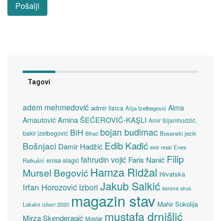
Tagovi
adem mehmedović
Alma
admir lisica
Alija Izetbegović
Amina ŠEĆEROVIĆ-KAŞLI
Arnautović
Amir Sijamhodžić.
bojan budimac
BiH
bakir izetbegović
Bosanski jezik
Bihać
Edib Kadić
Bošnjaci
Damir Hadžić
elvir resić
Enes
Filip
fahrudin vojić
Faris Nanić
enisa alagić
Ratkušić
Hamza Ridžal
Mursel Begović
Hrvatska
Jakub Salkić
Irfan Horozović
Izbori
korona virus
magazin stav
Mahir Sokolija
Lokalni izbori 2020
mustafa drnišlić
Mirza Skenderagić
Mostar