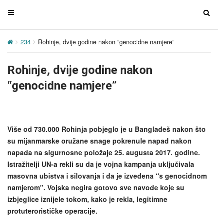
T
T
o
o
g
g
234
Rohinje, dvije godine nakon “genocidne namjere”
g
g
l
l
Rohinje, dvije godine nakon
e
e
n
n
“genocidne namjere”
a
a
v
v
i
i
g
g
Više od 730.000 Rohinja pobjeglo je u Bangladeš nakon što
a
a
su mijanmarske oružane snage pokrenule napad nakon
t
t
napada na sigurnosne položaje 25. augusta 2017. godine.
i
i
Istražitelji UN-a rekli su da je vojna kampanja uključivala
o
o
masovna ubistva i silovanja i da je izvedena “s genocidnom
n
n
namjerom”. Vojska negira gotovo sve navode koje su
izbjeglice iznijele tokom, kako je rekla, legitimne
protuterorističke operacije.