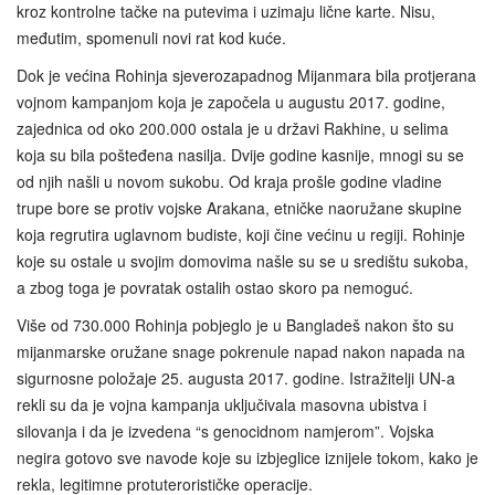
kroz kontrolne tačke na putevima i uzimaju lične karte. Nisu,
međutim, spomenuli novi rat kod kuće.
Dok je većina Rohinja sjeverozapadnog Mijanmara bila protjerana
vojnom kampanjom koja je započela u augustu 2017. godine,
zajednica od oko 200.000 ostala je u državi Rakhine, u selima
koja su bila pošteđena nasilja. Dvije godine kasnije, mnogi su se
od njih našli u novom sukobu. Od kraja prošle godine vladine
trupe bore se protiv vojske Arakana, etničke naoružane skupine
koja regrutira uglavnom budiste, koji čine većinu u regiji. Rohinje
koje su ostale u svojim domovima našle su se u središtu sukoba,
a zbog toga je povratak ostalih ostao skoro pa nemoguć.
Više od 730.000 Rohinja pobjeglo je u Bangladeš nakon što su
mijanmarske oružane snage pokrenule napad nakon napada na
sigurnosne položaje 25. augusta 2017. godine. Istražitelji UN-a
rekli su da je vojna kampanja uključivala masovna ubistva i
silovanja i da je izvedena “s genocidnom namjerom”. Vojska
negira gotovo sve navode koje su izbjeglice iznijele tokom, kako je
rekla, legitimne protuterorističke operacije.