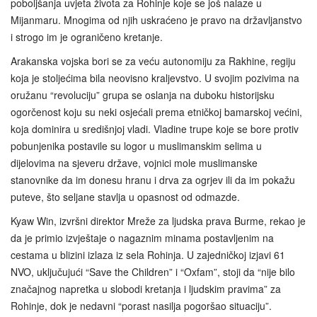
poboljšanja uvjeta života za Rohinje koje se još nalaze u
Mijanmaru. Mnogima od njih uskraćeno je pravo na državljanstvo
i strogo im je ograničeno kretanje.
Arakanska vojska bori se za veću autonomiju za Rakhine, regiju
koja je stoljećima bila neovisno kraljevstvo. U svojim pozivima na
oružanu “revoluciju” grupa se oslanja na duboku historijsku
ogorčenost koju su neki osjećali prema etničkoj bamarskoj većini,
koja dominira u središnjoj vladi. Vladine trupe koje se bore protiv
pobunjenika postavile su logor u muslimanskim selima u
dijelovima na sjeveru države, vojnici mole muslimanske
stanovnike da im donesu hranu i drva za ogrjev ili da im pokažu
puteve, što seljane stavlja u opasnost od odmazde.
Kyaw Win, izvršni direktor Mreže za ljudska prava Burme, rekao je
da je primio izvještaje o nagaznim minama postavljenim na
cestama u blizini izlaza iz sela Rohinja. U zajedničkoj izjavi 61
NVO, uključujući “Save the Children” i “Oxfam”, stoji da “nije bilo
značajnog napretka u slobodi kretanja i ljudskim pravima” za
Rohinje, dok je nedavni “porast nasilja pogoršao situaciju”.