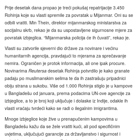
Prije desetak dana propao je treći pokušaj repatrijacije 3.450
Rohinja koje su vlasti spremile za povratak u Mijanmar. Oni su se
odbili vratiti. Min Thein, direktor mijanmarskog ministarstva za
socijalnu skrb, rekao je da su uspostavljene sigurnosne mjere za
povratak izbjeglica. “Mijanmarska policija će ih čuvati”, rekao je.
Vlasti su zatvorile sjeverni dio države za novinare i većinu
humanitarnih agencija, pravdajući to mjerama za sprečavanje
nemira. Ograničen je protok informacija, ali one ipak procure.
Novinarima
Reutersa
desetak Rohinja potvrdilo je kako granate
padaju po muslimanskim selima te da ih zastrašuju pripadnici
obiju strana u sukobu. Više od 1.000 Rohinja stiglo je u kampove
u Bangladešu od januara, prema podacima UN-ove agencije za
izbjeglice, a to je broj koji uključuje i dolaske iz Indije, odakle ih
vlasti vraćaju tvrdeći kako se radi o ilegalnim imigrantima.
Mnoge izbjeglice koje žive u prenapučenim kampovima u
Bangladešu kažu da se žele vratiti kući, ali pod specifičnim
uvjetima, uključujući garancije za državljanstvo i sigurnost i