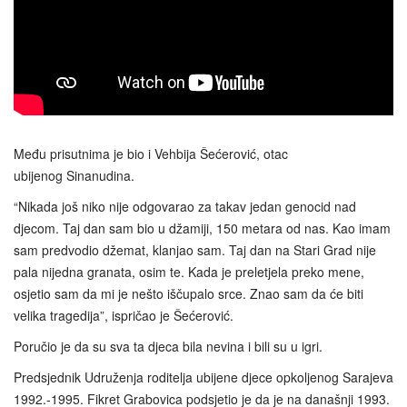
Među prisutnima je bio i Vehbija Šećerović, otac
ubijenog Sinanudina.
“Nikada još niko nije odgovarao za takav jedan genocid nad
djecom. Taj dan sam bio u džamiji, 150 metara od nas. Kao imam
sam predvodio džemat, klanjao sam. Taj dan na Stari Grad nije
pala nijedna granata, osim te. Kada je preletjela preko mene,
osjetio sam da mi je nešto iščupalo srce. Znao sam da će biti
velika tragedija”, ispričao je Šećerović.
Poručio je da su sva ta djeca bila nevina i bili su u igri.
Predsjednik Udruženja roditelja ubijene djece opkoljenog Sarajeva
1992.-1995. Fikret Grabovica podsjetio je da je na današnji 1993.