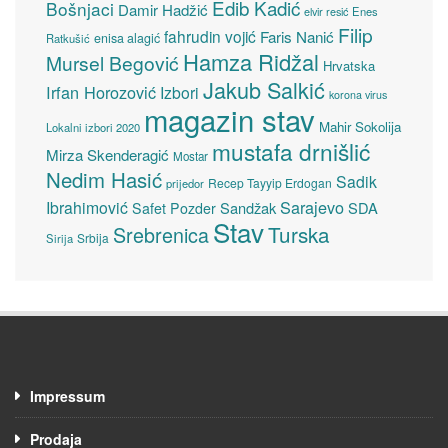
Edib Kadić
Bošnjaci
Damir Hadžić
elvir resić
Enes
Filip
fahrudin vojić
Faris Nanić
enisa alagić
Ratkušić
Hamza Ridžal
Mursel Begović
Hrvatska
Jakub Salkić
Irfan Horozović
Izbori
korona virus
magazin stav
Mahir Sokolija
Lokalni izbori 2020
mustafa drnišlić
Mirza Skenderagić
Mostar
Nedim Hasić
Sadik
Recep Tayyip Erdogan
prijedor
Sarajevo
Ibrahimović
Sandžak
SDA
Safet Pozder
Stav
Turska
Srebrenica
Srbija
Sirija
Impressum
Prodaja