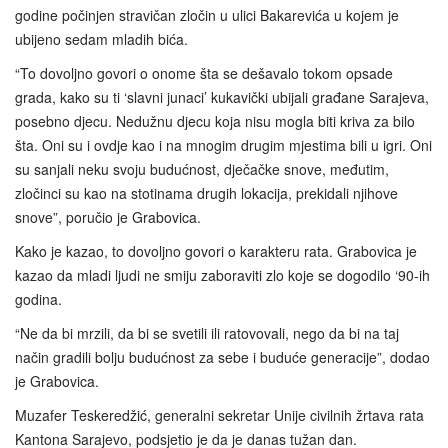
godine počinjen stravičan zločin u ulici Bakarevića u kojem je
ubijeno sedam mladih bića.
“To dovoljno govori o onome šta se dešavalo tokom opsade
grada, kako su ti ‘slavni junaci’ kukavički ubijali građane Sarajeva,
posebno djecu. Nedužnu djecu koja nisu mogla biti kriva za bilo
šta. Oni su i ovdje kao i na mnogim drugim mjestima bili u igri. Oni
su sanjali neku svoju budućnost, dječačke snove, međutim,
zločinci su kao na stotinama drugih lokacija, prekidali njihove
snove”, poručio je Grabovica.
Kako je kazao, to dovoljno govori o karakteru rata. Grabovica je
kazao da mladi ljudi ne smiju zaboraviti zlo koje se dogodilo ‘90-ih
godina.
“Ne da bi mrzili, da bi se svetili ili ratovovali, nego da bi na taj
način gradili bolju budućnost za sebe i buduće generacije”, dodao
je Grabovica.
Muzafer Teskeredžić, generalni sekretar Unije civilnih žrtava rata
Kantona Sarajevo, podsjetio je da je danas tužan dan.