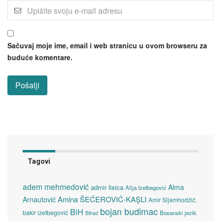
Sačuvaj moje ime, email i web stranicu u ovom browseru za
buduće komentare.
Tagovi
adem mehmedović
Alma
admir lisica
Alija Izetbegović
Amina ŠEĆEROVIĆ-KAŞLI
Arnautović
Amir Sijamhodžić.
bojan budimac
BiH
bakir izetbegović
Bosanski jezik
Bihać