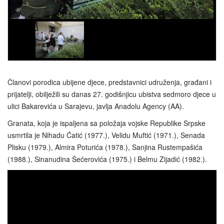
Članovi porodica ubijene djece, predstavnici udruženja, građani i
prijatelji, obilježili su danas 27. godišnjicu ubistva sedmoro djece u
ulici Bakarevića u Sarajevu, javlja Anadolu Agency (AA).
Granata, koja je ispaljena sa položaja vojske Republike Srpske
usmrtila je Nihadu Ćatić (1977.), Velidu Muftić (1971.), Senada
Plisku (1979.), Almira Poturića (1978.), Sanjina Rustempašića
(1988.), Sinanudina Šećerovića (1975.) i Belmu Zijadić (1982.).