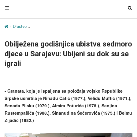
T
T
o
o
g
g
Društvo
Obilježena godišnjica ubistva sedmoro djece u Sarajevu: Ubi
g
g
l
l
Obilježena godišnjica ubistva sedmoro
e
e
n
n
djece u Sarajevu: Ubijeni su dok su se
a
a
igrali
v
v
i
i
g
g
a
a
- Granata, koja je ispaljena sa položaja vojske Republike
t
t
Srpske usmrtila je Nihadu Ćatić (1977.), Velidu Muftić (1971.),
i
i
Senada Plisku (1979.), Almira Poturića (1978.), Sanjina
o
o
Rustempašića (1988.), Sinanudina Šećerovića (1975.) i Belmu
n
n
Zijadić (1982.)