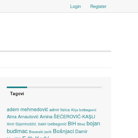
Login
Register
Tagovi
adem mehmedović
admir lisica
Alija Izetbegović
Amina ŠEĆEROVIĆ-KAŞLI
Alma Arnautović
bojan
BiH
Amir Sijamhodžić.
bakir izetbegović
Bihać
budimac
Bošnjaci
Damir
Bosanski jezik