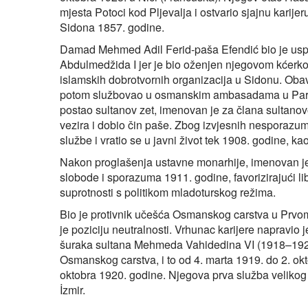
mjesta Potoci kod Pljevalja i ostvario sjajnu karije
Sidona 1857. godine.
Damad Mehmed Adil Ferid-paša Efendić bio je uspješ
Abdulmedžida I jer je bio oženjen njegovom kćerk
islamskih dobrotvornih organizacija u Sidonu. Obav
potom službovao u osmanskim ambasadama u Parizu
postao sultanov zet, imenovan je za člana sultanov
vezira i dobio čin paše. Zbog izvjesnih nesporaz
službe i vratio se u javni život tek 1908. godine,
Nakon proglašenja ustavne monarhije, imenovan je
slobode i sporazuma 1911. godine, favorizirajući lib
suprotnosti s politikom mladoturskog režima.
Bio je protivnik učešća Osmanskog carstva u Prvom 
je poziciju neutralnosti. Vrhunac karijere napravio
šuraka sultana Mehmeda Vahidedina VI (1918–1922)
Osmanskog carstva, i to od 4. marta 1919. do 2. okt
oktobra 1920. godine. Njegova prva služba veliko
İzmir.