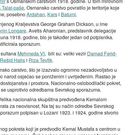
mir
s Osmanskim carstvom 1918. godine. U tom mirovnom
Talat-paše
, Osmansko carstvo povratilo je teritorije koje
ne, posebno
Ardahan
,
Kars
i
Batumi
.
dinjenog Kraljevstva George Graham Dickson, u ime
onin Longare
. Avetis Aharonian, predstavnik delegacije
juna 1918. godine, bio je također jedan od potpisnika.
tificirala sporazum.
 sultana
Mehmeda VI
, bili su: veliki vezir
Damad Ferid-
Rešid Halis
i
Riza Tevfik
.
sko carstvo, što je izazvalo ogromno nezadovoljstvo u
ki narod osjećao se poniženim i uvrijeđenim. Rastao je
dostojanstva i prostora. Nacionalno-oslobodilački pokret,
no se usprotivio odredbama Sevrskog sporazuma.
 Velika nacionalna skupština predvođena Kemalom
 rata za neovisnost. Na taj su način odredbe Sevrskog
porazum potpisan u Lozani 1923. i 1924. godine stvorio
lnog pokreta koji je predvodio Kemal Mustafa s centrom u