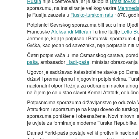
Rusija
nije učestvovala jer je sklopila
Brestlitovski 
sporazumu, na insistiranje velikog vezira
Mehmeda 
je Rusija zauzela u
Rusko-turskom ratu
1878. godi
Potpisnici Sevrskog sporazuma bili su: u ime Uje
Francuske
Aleksandr Mileran
i u ime Italije
Lelio B
Jermenije, koji je potpisao i Batumski sporazum 4. 
Grčka, kao jedan od saveznika, nije potpisala niti ra
Četiri potpisivača u ime Osmanskog carstva, pored
paša
, ambasador
Hadi-paša
, ministar obrazovanja
Ugovor je sadržavao katastrofalne stavke po Osman
državi i prema njemu i njegovim potpisnicima. Turs
nacionalni otpor i težnja za odbranom nacionalnog 
na čijem je čelu stao slavni Kemal Atatürk, odluč
Potpisnicima sporazuma državljanstvo je oduzela
Atatürkom i sporazum je na kraju doveo do turskog
sporazuma poništene i obesnažene. Novi mirovni s
je uvjete za formiranje moderne Turske Republike.
Damad Ferid-paša postaje veliki protivnik naciona