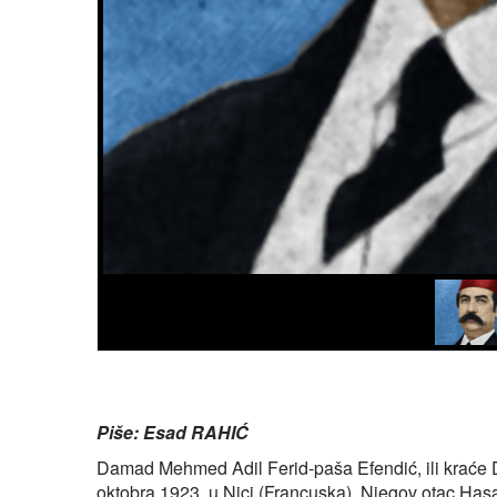
Piše: Esad RAHIĆ
Damad Mehmed Adil Ferid-paša Efendić, ili kraće D
oktobra 1923. u Nici (Francuska). Njegov otac Hasa