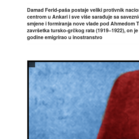
Damad Ferid-paša postaje veliki protivnik naci
centrom u Ankari i sve više sarađuje sa savez
smjene i formiranja nove vlade pod Ahmedom Te
završetka tursko-grčkog rata (1919–1922), on je 
godine emigrirao u inostranstvo