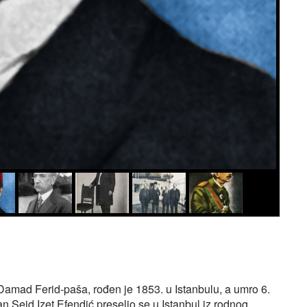
amad Ferid-paša, rođen je 1853. u Istanbulu, a umro 6.
n Seid Izet Efendić preselio se u Istanbul iz rodnog