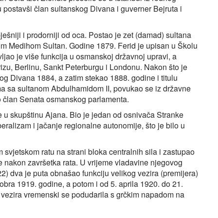
ru postavši član sultanskog Divana i guverner Bejruta i
niji i prodorniji od oca. Postao je zet (damad) sultana
om Medihom Sultan. Godine 1879. Ferid je upisan u Školu
ljao je više funkcija u osmanskoj državnoj upravi, a
, Berlinu, Sankt Peterburgu i Londonu. Nakon što je
og Divana 1884, a zatim stekao 1888. godine i titulu
uma sa sultanom Abdulhamidom II, povukao se iz državne
 kao član Senata osmanskog parlamenta.
 u skupštinu Ajana. Bio je jedan od osnivača Stranke
eralizam i jačanje regionalne autonomije, što je bilo u
svjetskom ratu na strani bloka centralnih sila i zastupao
 je nakon završetka rata. U vrijeme vladavine njegovog
 dva je puta obnašao funkciju velikog vezira (premijera)
obra 1919. godine, a potom i od 5. aprila 1920. do 21.
g vezira vremenski se podudarila s grčkim napadom na