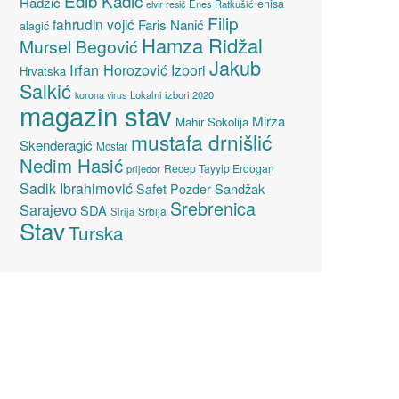
Edib Kadić
Hadžić
enisa
elvir resić
Enes Ratkušić
Filip
fahrudin vojić
Faris Nanić
alagić
Hamza Ridžal
Mursel Begović
Jakub
Irfan Horozović
Izbori
Hrvatska
Salkić
Lokalni izbori 2020
korona virus
magazin stav
Mirza
Mahir Sokolija
mustafa drnišlić
Skenderagić
Mostar
Nedim Hasić
Recep Tayyip Erdogan
prijedor
Sadik Ibrahimović
Sandžak
Safet Pozder
Srebrenica
Sarajevo
SDA
Srbija
Sirija
Stav
Turska