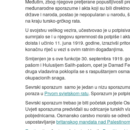
Međutim, zbog njegove pretjerane popustljivosti pre
međunarodne sporazume i akta koji su bili direktno 
države i naroda, postao je nepopularan u narodu, š
na kraju tursko-grčkog rata.
U svojstvu velikog vezira, učestvovao je u potpisi
sumnjalo se i u njegovu spremnost da potpiše i akt
doista i učinio 11. juna 1919. godine, izrazivši prit
konačnu riječ u vezi s ovim ratnim događanjima.
Smijenjen je s ove funkcije 30. septembra 1919. god
pašom i Hulusijem Salih-pašom, opet je Damad Feri
druga vladavina poklopila se s raspuštanjem osman
okupacionih snaga.
Sevrski sporazum samo je jedan u nizu sporazuma 
poraza u
Prvom svjetskom ratu
. Sporazum je potpi
Sevrski sporazum trebao je biti početak podjele O
Uvjeti sporazuma predviđali su odricanje turskih vla
pobjednicama. Osmansko carstvo moralo se odreći t
uspostavljanje
britanskog mandata nad Palestino