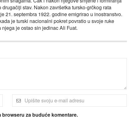
ionim snagama. Čak i nakon njegove smjene i formiranja
rugačiji stav. Nakon završetka tursko-grčkog rata
 je 21. septembra 1922. godine emigrirao u inostranstvo.
kada je turski nacionalni pokret povratio u svoje ruke
 njega je ostao sin jedinac Ali Fuat.
om browseru za buduće komentare.