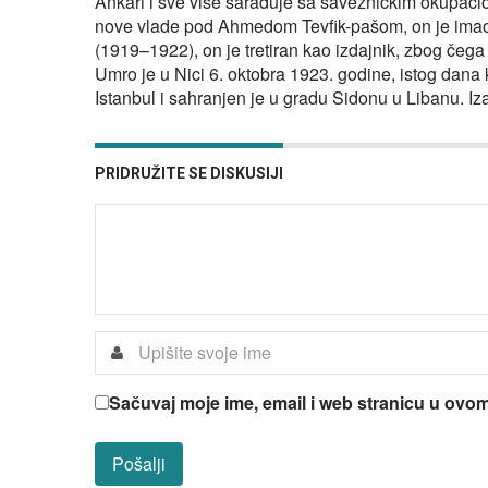
Ankari i sve više sarađuje sa savezničkim okupac
nove vlade pod Ahmedom Tevfik-pašom, on je imao d
(1919–1922), on je tretiran kao izdajnik, zbog čega
Umro je u Nici 6. oktobra 1923. godine, istog dana 
Istanbul i sahranjen je u gradu Sidonu u Libanu. Iza
PRIDRUŽITE SE DISKUSIJI
Sačuvaj moje ime, email i web stranicu u ov