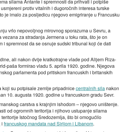
ma silama Antante i spremnosti da prihvati i potpiše
usmjereni protiv vitalnih i dugoročnih interesa turske
to je imalo za posljedicu njegovo emigriranje u Francusku
vanju vrlo nepovoljnog mirovnog sporazuma u Sevru, a
a vezana za stradanja Jermena u toku rata, što je on
om i spremnost da se osnuje sudski tribunal koji će dati
ine, ali nakon dvije kratkotrajne vlade pod Alijem Riza-
d-paša formirao vladu 5. aprila 1920. godine. Njegova
skog parlamenta pod pritiskom francuskih i britanskih
koji su potpisale zemlje pripadnice
centralnih sila
nakon
san 10. augusta 1920. godine u francuskom gradu Sevr.
smanskog carstva s krajnjim ishodom – njegovo uništenje.
sti od ogromnih teritorija i njihovo ustupanje silama
eritorije Istočnog Sredozemlјa, što bi omogućilo
m
i
francuskog mandata nad Sirijom i Libanom
.