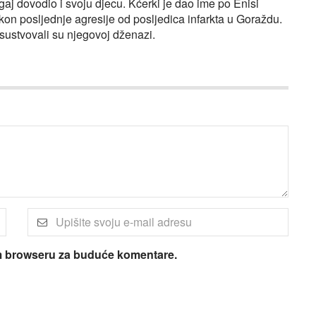
aj dovodio i svoju djecu. Kćerki je dao ime po Enisi
kon posljednje agresije od posljedica infarkta u Goraždu.
risustvovali su njegovoj dženazi.
om browseru za buduće komentare.