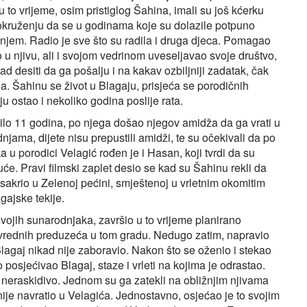
 u to vrijeme, osim pristiglog Šahina, imali su još kćerku
 okruženju da se u godinama koje su dolazile potpuno
jem. Radio je sve što su radila i druga djeca. Pomagao
o u njivu, ali i svojom vedrinom uveseljavao svoje društvo,
d desiti da ga pošalju i na kakav ozbiljniji zadatak, čak
. Šahinu se život u Blagaju, prisjeća se porodičnih
u ostao i nekoliko godina poslije rata.
bilo 11 godina, po njega došao njegov amidža da ga vrati u
ama, dijete nisu prepustili amidži, te su očekivali da po
u porodici Velagić rođen je i Hasan, koji tvrdi da su
oguće. Pravi filmski zaplet desio se kad su Šahinu rekli da
sakrio u Zelenoj pećini, smještenoj u vrletnim okomitim
gajske tekije.
svojih sunarodnjaka, završio u to vrijeme planirano
rivrednih preduzeća u tom gradu. Nedugo zatim, napravio
 Blagaj nikad nije zaboravio. Nakon što se oženio i stekao
posjećivao Blagaj, staze i vrleti na kojima je odrastao.
lo neraskidivo. Jednom su ga zatekli na obližnjim njivama
nije navratio u Velagića. Jednostavno, osjećao je to svojim