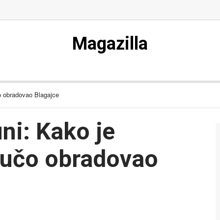
Magazilla
o obradovao Blagajce
uni: Kako je
Bučo obradovao