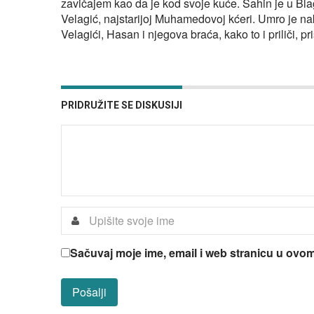
zavičajem kao da je kod svoje kuće. Šahin je u Blag
Velagić, najstarijoj Muhamedovoj kćeri. Umro je na
Velagići, Hasan i njegova braća, kako to i priliči, p
PRIDRUŽITE SE DISKUSIJI
Sačuvaj moje ime, email i web stranicu u ov