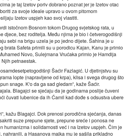
ima je taj Izetov poriv dobrano poznat jer je Izetov otac
 boriti za svoje ideale upravo u ovom pitomom
iljaju Izetov uspjeh kao svoj vlastiti.
hordi istočnom Bosnom tokom Drugog svjetskog rata, u
 djece, bez roditelja. Među njima je bio i četverogodišnji
ju sebi na brigu uzela je po jedno dijete. Šahina je u
 brata Safeta primili su u porodicu Kajan, Kanu je primio
 Muhamed Novo, Sulejmana Vrućaka primio je Hamdija
. Njih petnaestak.
i osamdesetpetogodišnji Šaćir Fazlagić. U djetinjstvu su
grama lopte (napravljene od krpa), klisa i svega drugog što
 i pun snage. K'o da ga sad gledam”, kaže Šaćir.
tajala. Blagajci se sjećaju da je godinama poslije čuveni
ći čuvati lubenice da ih Ćamil kad dođe s odsustva ubere
vi”, kažu Blagajci. Dok prenosi porodična sjećanja, danas
akriti suze prepune sjete, prepune sreće i ponosa ne
en humanizma i solidarnosti već i na Izetov uspjeh. Čim je
, nahranili, a Hasanova majka mu je sašila prikladno