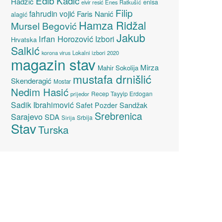
Edib Kadić
Hadžić
enisa
elvir resić
Enes Ratkušić
Filip
fahrudin vojić
Faris Nanić
alagić
Hamza Ridžal
Mursel Begović
Jakub
Irfan Horozović
Izbori
Hrvatska
Salkić
Lokalni izbori 2020
korona virus
magazin stav
Mirza
Mahir Sokolija
mustafa drnišlić
Skenderagić
Mostar
Nedim Hasić
Recep Tayyip Erdogan
prijedor
Sadik Ibrahimović
Sandžak
Safet Pozder
Srebrenica
Sarajevo
SDA
Srbija
Sirija
Stav
Turska