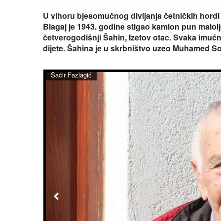
U vihoru bjesomučnog divljanja četničkih hord
Blagaj je 1943. godine stigao kamion pun malolje
četverogodišnji Šahin, Izetov otac. Svaka imućn
dijete. Šahina je u skrbništvo uzeo Muhamed Sof
Šaćir Fazlagić