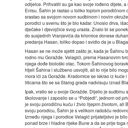
odijelce. Prihvatili su ga kao svoje rođeno dijete, a
Enisu. Šahin je rastao u toliko toplom porodičnom
srastao sa svojom novom sudbinom i novim okružen
porodici u svemu što je bio kadar. Unosio drva, iša
dječake i djevojčice svog urasta. Znalo bi se poneka
do susjednih Vranjevića da kriomice donese duhana
predanja Hasan, toliko dopao i svidio da je u Blagaj
Hasan se ne može sjetiti zašto je, kada je Šahinu 
rodno mu Goražde. Velagići, prema Hasanovim tvrdnj
njega dođe biološki otac. Tokom Šahinovog boravka 
htjeli Šahina i službeno usvojiti, ali to nije bilo m
mora ići za Goražde. Kradomice se iskrao iz kuće i 
liticama što se sa Starog grada nadvisuju iznad Bla
Ipak, vratio se u svoje Goražde. Dijelio je sudbinu 
školovanje i zaposlio se u “Pobjedi”, jednom od p
je svoju porodičnu kuću i živio lijepim životom, ali
svoju porodicu, Šahin je s velikom radošću redovno 
Između njega i porodice Velagić prijateljstvo je bi
ponad brze i hladne rijeke Bune a da se prije toga 