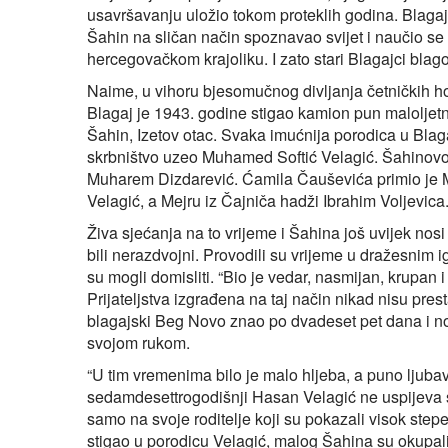
usavršavanju uložio tokom proteklih godina. Blagajc
Šahin na sličan način spoznavao svijet i naučio se
hercegovačkom krajoliku. I zato stari Blagajci blagos
Naime, u vihoru bjesomučnog divljanja četničkih 
Blagaj je 1943. godine stigao kamion pun maloljetne
Šahin, Izetov otac. Svaka imućnija porodica u Blaga
skrbništvo uzeo Muhamed Softić Velagić. Šahinovog
Muharem Dizdarević. Ćamila Čauševića primio je
Velagić, a Mejru iz Čajniča hadži Ibrahim Voljevica
Živa sjećanja na to vrijeme i Šahina još uvijek nos
bili nerazdvojni. Provodili su vrijeme u dražesnim i
su mogli domisliti. “Bio je vedar, nasmijan, krupan
Prijateljstva izgrađena na taj način nikad nisu pres
blagajski Beg Novo znao po dvadeset pet dana i no
svojom rukom.
“U tim vremenima bilo je malo hljeba, a puno ljuba
sedamdesettrogodišnji Hasan Velagić ne uspijeva s
samo na svoje roditelje koji su pokazali visok step
stigao u porodicu Velagić, malog Šahina su okupali