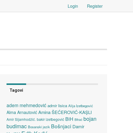
Login
Register
Tagovi
adem mehmedović
admir lisica
Alija Izetbegović
Amina ŠEĆEROVIĆ-KAŞLI
Alma Arnautović
bojan
BiH
Amir Sijamhodžić.
bakir izetbegović
Bihać
budimac
Bošnjaci
Damir
Bosanski jezik