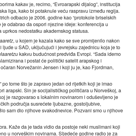
borima kakav je, recimo, “Evroarapski dijalog”, institucija
a liga, kako bi potaknule veću raspravu između regija.
strich odbacio je 2006. godine kao “protokole briselskih
je je odabrao da ospori njezine ideje: konferencija u
na uprkos nedostatku akademskog statusa.
aaretz
, u kojem je kazala kako se sve promijenilo nakon
ljude u SAD, uključujući i jevrejsku zajednicu koja je to
Haaretzu
kakvu budućnost predviđa Evropi. “Sada idemo
slamizirana i postat će politički satelit arapskog i
o očaran Norvežanin Jensen i koji ju je, kao Fjordman,
o tome što je zapravo jedan od rijetkih koji je imao
 arapski. Sin je socijalističkog političara u Norveškoj, a
koj je razgovarao s lokalnim novinarom i oduševljeno je
ičkih područja susrećete ljubazne, gostoljubive,
i. Bio sam dio njihove svakodnevice. Pozvani smo u njihove
ra. Kaže da je tada vidio da postoje neki muslimani koji
vedeno u norveškim novinama. Sljedeće godine radio je za