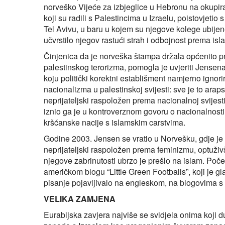
norveško Vijeće za izbjeglice u Hebronu na okupi
koji su radili s Palestincima u Izraelu, poistovjeti
Tel Avivu, u baru u kojem su njegove kolege ubije
učvrstilo njegov rastući strah i odbojnost prema isl
Činjenica da je norveška štampa držala općenito propa
palestinskog terorizma, pomogla je uvjeriti Jensena d
koju politički korektni establišment namjerno ignori
nacionalizma u palestinskoj svijesti: sve je to arap
neprijateljski raspoložen prema nacionalnoj svijesti
iznio ga je u kontroverznom govoru o nacionalnost
kršćanske nacije s islamskim carstvima.
Godine 2003. Jensen se vratio u Norvešku, gdje je p
neprijateljski raspoložen prema feminizmu, optuživš
njegove zabrinutosti ubrzo je prešlo na islam. Poč
američkom blogu “Little Green Footballs”, koji je g
pisanje pojavljivalo na engleskom, na blogovima 
VELIKA ZAMJENA
Eurabijska zavjera najviše se svidjela onima koji