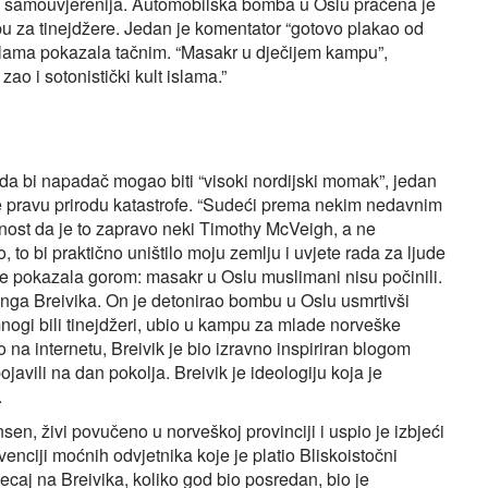
a i samouvjerenija. Automobilska bomba u Oslu praćena je
u za tinejdžere. Jedan je komentator “gotovo plakao od
islama pokazala tačnim. “Masakr u dječijem kampu”,
ao i sotonistički kult islama.”
 da bi napadač mogao biti “visoki nordijski momak”, jedan
pravu prirodu katastrofe. “Sudeći prema nekim nedavnim
ćnost da je to zapravo neki Timothy McVeigh, a ne
, to bi praktično uništilo moju zemlju i uvjete rada za ljude
 se pokazala gorom: masakr u Oslu muslimani nisu počinili.
inga Breivika. On je detonirao bombu u Oslu usmrtivši
 mnogi bili tinejdžeri, ubio u kampu za mlade norveške
o na internetu, Breivik je bio izravno inspiriran blogom
javili na dan pokolja. Breivik je ideologiju koja je
.
en, živi povučeno u norveškoj provinciji i uspio je izbjeći
enciji moćnih odvjetnika koje je platio Bliskoistočni
caj na Breivika, koliko god bio posredan, bio je