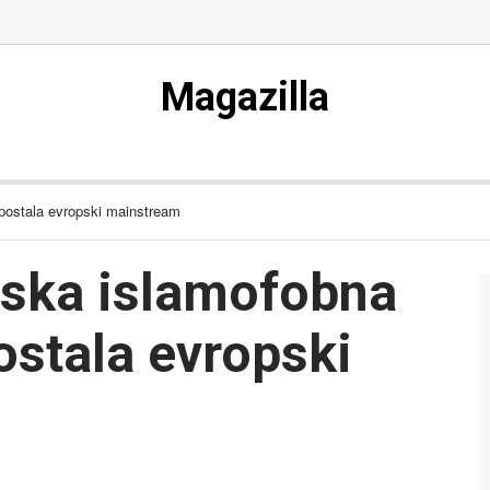
Magazilla
 postala evropski mainstream
rska islamofobna
postala evropski