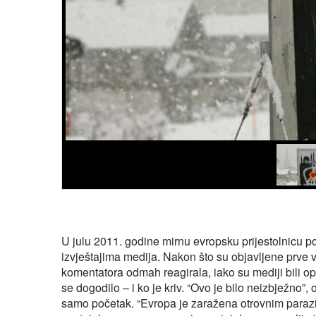
U julu 2011. godine mirnu evropsku prijestolnicu p
izvještajima medija. Nakon što su objavljene prve v
komentatora odmah reagirala, iako su mediji bili opr
se dogodilo – i ko je kriv. “Ovo je bilo neizbježno”,
samo početak. “Evropa je zaražena otrovnim parazit