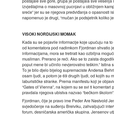
postajale sve gore, grupa je postajala sve veselij
izvještajima o masovnoj pucnjavi u obližnjem kamp
sreće” jer su se njegova predviđanja o opasnosti 
napomenuo je drugi, “mučan je podsjetnik koliko je z
VISOKI NORDIJSKI MOMAK
Kada su se pojavile informacije koje upućuju na to
od komentatora pod nadimkom Fjordman shvatio je 
informacijama, mora se tretirati kao ozbiljna mogu
musliman. Prerano je reći. Ako se to zaista dogodilo
poput mene bi učinilo nevjerovatno teškim.” Istina
To je bilo djelo bijelog supremaciste Andersa Behr
osam ljudi, a potom je 69 drugih ljudi, od kojih su
laburističke stranke. Prema manifestu koji je objavi
“Gates of Vienna”, na kojem su se svi ti komentari po
pravdala njegova ubistva nazvao “bečkom školom”
Fjordman, čije je pravo ime Peder Are Nøstvold Jens
svjedočenje na suđenju Breiviku, zahvaljujući interv
forum, desničarska američka skupina. Jensenov utje