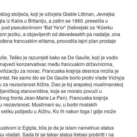
log stoljeća, koji je oživjela Gisèle Littman, Jevrejka
 iz Kaira u Britaniju, a zatim se 1960. preselila u
 pod pseudonimom “Bat Ye'or” (hebrejski za “Kćerku
kom jeziku, a objavljenih od devedesetih pa nadalje, ona
dvođena francuskim elitama, provodila tajni plan prodaje
lle. Teško je razumjeti kako se De Gaulle, koji je vodio
iji najveći konzervativac među francuskim državnicima,
vilizaciju za novac. Francuska krajnja desnica mrzila je
entat. Ne samo što se De Gaulle borio protiv vlade Vichyja
u za nezavisnost Alžira. Dao je toj arapskoj muslimanskoj
ljeničkog stanovništva, koje se moralo povući u
alnog fronta Jean-Marie Le Pen). Francuska krajnja
ku nezavisnost. Muslimani su, u borbi rivalskih
i veliku pobjedu u Alžiru. Ko ih nakon toga i gdje može
ustvom iz Egipta, bila je da je islam nametnuo status
ladali. Sada bi se takav status trebao proširiti i na