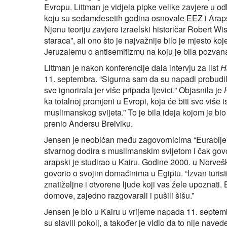
Evropu. Littman je vidjela pipke velike zavjere u od
koju su sedamdesetih godina osnovale EEZ i Arapsk
Njenu teoriju zavjere izraelski historičar Robert Wi
staraca”, ali ono što je najvažnije bilo je mjesto ko
Jeruzalemu o antisemitizmu na koju je bila pozva
Littman je nakon konferencije dala intervju za list
H
11. septembra. “Sigurna sam da su napadi probudili 
sve ignorirala jer više pripada ljevici.” Objasnila je
ka totalnoj promjeni u Evropi, koja će biti sve više i
muslimanskog svijeta.” To je bila ideja kojom je bi
prenio Andersu Breiviku.
Jensen je neobičan među zagovornicima “Eurabije” p
stvarnog dodira s muslimanskim svijetom i čak govori
arapski je studirao u Kairu. Godine 2000. u Norveš
govorio o svojim domaćinima u Egiptu. “Izvan turist
znatiželjne i otvorene ljude koji vas žele upoznat
domove, zajedno razgovarali i pušili šišu.”
Jensen je bio u Kairu u vrijeme napada 11. septemb
su slavili pokolj, a također je vidio da to nije na