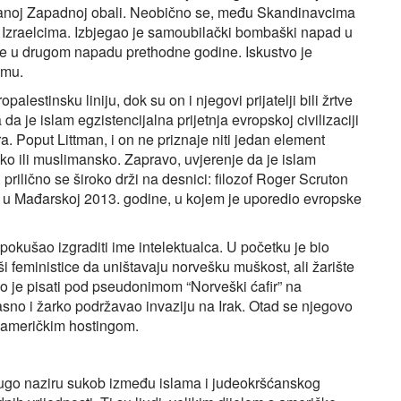
ranoj Zapadnoj obali. Neobično se, među Skandinavcima
o s Izraelcima. Izbjegao je samoubilački bombaški napad u
ne u drugom napadu prethodne godine. Iskustvo je
amu.
lestinsku liniju, dok su on i njegovi prijatelji bili žrtve
a je islam egzistencijalna prijetnja evropskoj civilizaciji
ra. Poput Littman, i on ne priznaje niti jedan element
sko ili muslimansko. Zapravo, uvjerenje da je islam
 prilično se široko drži na desnici: filozof Roger Scruton
i u Mađarskoj 2013. godine, u kojem je uporedio evropske
okušao izgraditi ime intelektualca. U početku je bio
i feministice da uništavaju norvešku muškost, ali žarište
eo je pisati pod pseudonimom “Norveški ćafir” na
lasno i žarko podržavao invaziju na Irak. Otad se njegovo
s američkim hostingom.
 dugo naziru sukob između islama i judeokršćanskog