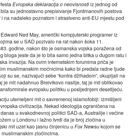
ifesta
Evropska deklaracija o neovisnosti
iz jednog od
bila su jednostavno prepisivanje Fjordmanovih postova
i na nadaleko poznatom i strastveno anti-EU mjestu pod
ja Edward Ned May, američki kompjuterski programer iz
kojima se u SAD pozivalo na rat nakon šoka 11.
1683. godine, nakon što je osmanska vojska poražena od
g bloga jeste da je to bila samo jedna bitka u dugom ratu i
anska invazija. Na ovim internetskim forumima priča je
ljskim muslimanskim moćnicima kako bi predala radne ljude
koji su se, nazivajući sebe “kontra džihadom”, okupljali na
j je mit nadahnuo Breivikovo nasilje, taj je mit oblikovao
transformirale evropsku politiku u posljednjem desetljeću.
raciju utemeljeni mit o savremenoj islamofobiji: izmišljeni
i evropska civilizacija. Nekad ideologija ograničena na
e danas u svakodnevnoj politici SAD-a, Australije i većine
em u Londonu i lažno tvrdi da je broj zločina u
ski mit uzet kao jasnu činjenicu u
Fox Newsu
kojom se
ve muslimanskim zločincima.