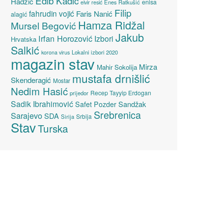
Edib Kadić
Hadžić
enisa
elvir resić
Enes Ratkušić
Filip
fahrudin vojić
Faris Nanić
alagić
Hamza Ridžal
Mursel Begović
Jakub
Irfan Horozović
Izbori
Hrvatska
Salkić
Lokalni izbori 2020
korona virus
magazin stav
Mirza
Mahir Sokolija
mustafa drnišlić
Skenderagić
Mostar
Nedim Hasić
Recep Tayyip Erdogan
prijedor
Sadik Ibrahimović
Sandžak
Safet Pozder
Srebrenica
Sarajevo
SDA
Srbija
Sirija
Stav
Turska