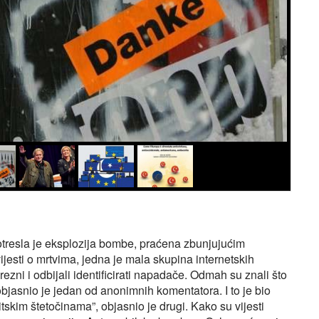
otresla je eksplozija bombe, praćena zbunjujućim
ijesti o mrtvima, jedna je mala skupina internetskih
ezni i odbijali identificirati napadače. Odmah su znali što
 objasnio je jedan od anonimnih komentatora. I to je bio
skim štetočinama”, objasnio je drugi. Kako su vijesti