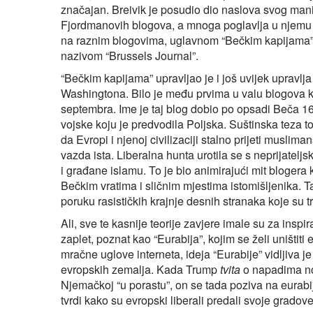
značajan. Breivik je posudio dio naslova svog man
Fjordmanovih blogova, a mnoga poglavlja u njemu 
na raznim blogovima, uglavnom “Bečkim kapijama” 
nazivom “Brussels Journal”.
“Bečkim kapijama” upravljao je i još uvijek upravl
Washingtona. Bilo je među prvima u valu blogova 
septembra. Ime je taj blog dobio po opsadi Beča 
vojske koju je predvodila Poljska. Suštinska teza to
da Evropi i njenoj civilizaciji stalno prijeti muslim
vazda ista. Liberalna hunta urotila se s neprijate
i građane islamu. To je bio animirajući mit blogera 
Bečkim vratima i sličnim mjestima istomišljenika. Ta
poruku rasističkih krajnje desnih stranaka koje su 
Ali, sve te kasnije teorije zavjere imale su za inspi
zaplet, poznat kao “Eurabija”, kojim se želi uništit
mračne uglove interneta, ideja “Eurabije” vidljiva j
evropskih zemalja. Kada Trump
tvita
o napadima nož
Njemačkoj “u porastu”, on se tada poziva na eurabij
tvrdi kako su evropski liberali predali svoje grado