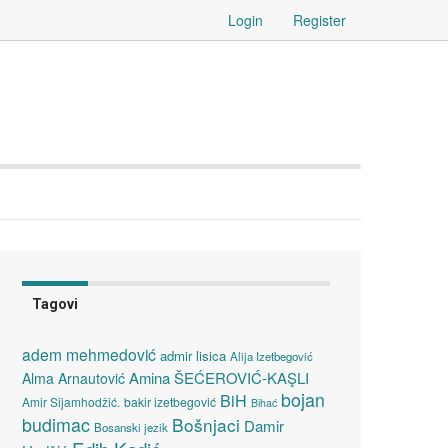
Login
Register
Tagovi
adem mehmedović
admir lisica
Alija Izetbegović
Amina ŠEĆEROVIĆ-KAŞLI
Alma Arnautović
bojan
BiH
Amir Sijamhodžić.
bakir izetbegović
Bihać
budimac
Bošnjaci
Damir
Bosanski jezik