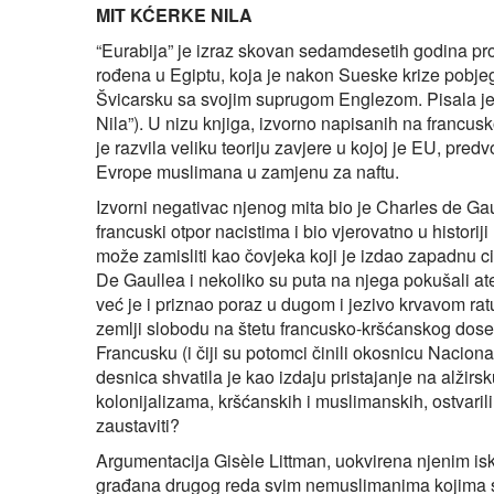
MIT KĆERKE NILA
“Eurabija” je izraz skovan sedamdesetih godina proš
rođena u Egiptu, koja je nakon Sueske krize pobjegla
Švicarsku sa svojim suprugom Englezom. Pisala je
Nila”). U nizu knjiga, izvorno napisanih na francus
je razvila veliku teoriju zavjere u kojoj je EU, pre
Evrope muslimana u zamjenu za naftu.
Izvorni negativac njenog mita bio je Charles de Gau
francuski otpor nacistima i bio vjerovatno u histor
može zamisliti kao čovjeka koji je izdao zapadnu ci
De Gaullea i nekoliko su puta na njega pokušali at
već je i priznao poraz u dugom i jezivo krvavom rat
zemlji slobodu na štetu francusko‑kršćanskog dose
Francusku (i čiji su potomci činili okosnicu Nacion
desnica shvatila je kao izdaju pristajanje na alžirs
kolonijalizama, kršćanskih i muslimanskih, ostvaril
zaustaviti?
Argumentacija Gisèle Littman, uokvirena njenim isk
građana drugog reda svim nemuslimanima kojima su v