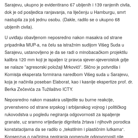
Sarajevu, ukupno je evidentirano 67 ubijenih i 139 ranjenih civila,
dok je od posljedica ranjavanja, na liječenju u Hamburgu, smrt
nastupila za još jednu osobu. (Dakle, radilo se o ukupno 68
ubijenih civila).
U uviđaju obavljenom neposredno nakon masakra od strane
pripadnika MUP-a, na čelu sa istražnim sudijom Višeg Suda u
Sarajevu, ustanovljeno je da se radi o minobacačkom projektilu
kalibra 120 mm koji je ispaljen iz pravca sjever-sjeveroistok gdje
se nalaze ”agresorski položaji Mrkovići”. Slično je potvrdila i
Komisija eksperata formirana naredbom Višeg suda u Sarajevu,
koja je načinila poseban Elaborat, kao i kasnije ekspertize prof. dr.
Berka Zečevića za Tužilaštvo ICTY.
Neposredno nakon masakra uslijedile su burne reakcije,
prvenstveno od strane srpskog i srbijanskog vojnog i političkog
rukovodstva u pogledu negiranja odgovornosti za ispaljenje
granate, uz sramno vrijeđanje digniteta žrtava i njihovih porodica
konstatacijama da se radilo o „tekstilnim i plastičnim lutkama“.
Konsenzus o načinima negiranja pomenute odgovornosti nije