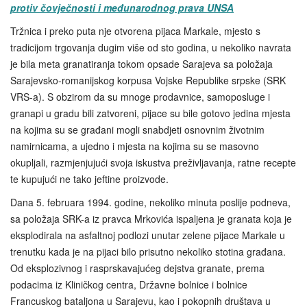
protiv čovječnosti i međunarodnog prava UNSA
Tržnica i preko puta nje otvorena pijaca Markale, mjesto s
tradicijom trgovanja dugim više od sto godina, u nekoliko navrata
je bila meta granatiranja tokom opsade Sarajeva sa položaja
Sarajevsko-romanijskog korpusa Vojske Republike srpske (SRK
VRS-a). S obzirom da su mnoge prodavnice, samoposluge i
granapi u gradu bili zatvoreni, pijace su bile gotovo jedina mjesta
na kojima su se građani mogli snabdjeti osnovnim životnim
namirnicama, a ujedno i mjesta na kojima su se masovno
okupljali, razmjenjujući svoja iskustva preživljavanja, ratne recepte
te kupujući ne tako jeftine proizvode.
Dana 5. februara 1994. godine, nekoliko minuta poslije podneva,
sa položaja SRK-a iz pravca Mrkovića ispaljena je granata koja je
eksplodirala na asfaltnoj podlozi unutar zelene pijace Markale u
trenutku kada je na pijaci bilo prisutno nekoliko stotina građana.
Od eksplozivnog i rasprskavajućeg dejstva granate, prema
podacima iz Kliničkog centra, Državne bolnice i bolnice
Francuskog bataljona u Sarajevu, kao i pokopnih društava u