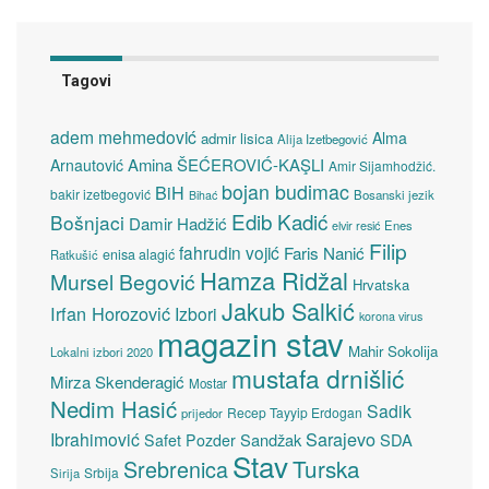
Tagovi
adem mehmedović
Alma
admir lisica
Alija Izetbegović
Amina ŠEĆEROVIĆ-KAŞLI
Arnautović
Amir Sijamhodžić.
bojan budimac
BiH
bakir izetbegović
Bosanski jezik
Bihać
Edib Kadić
Bošnjaci
Damir Hadžić
elvir resić
Enes
Filip
fahrudin vojić
Faris Nanić
enisa alagić
Ratkušić
Hamza Ridžal
Mursel Begović
Hrvatska
Jakub Salkić
Irfan Horozović
Izbori
korona virus
magazin stav
Mahir Sokolija
Lokalni izbori 2020
mustafa drnišlić
Mirza Skenderagić
Mostar
Nedim Hasić
Sadik
Recep Tayyip Erdogan
prijedor
Sarajevo
Ibrahimović
Sandžak
SDA
Safet Pozder
Stav
Turska
Srebrenica
Srbija
Sirija