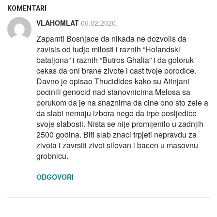
KOMENTARI
VLAHOMLAT
06.02.2020.
Zapamti Bosnjace da nikada ne dozvolis da
zavisis od tudje milosti i raznih “Holandski
bataljona” i raznih “Butros Ghalia” i da goloruk
cekas da oni brane zivote i cast tvoje porodice.
Davno je opisao Thucidides kako su Atinjani
pocinili genocid nad stanovnicima Melosa sa
porukom da je na snaznima da cine ono sto zele a
da slabi nemaju izbora nego da trpe posljedice
svoje slabosti. Nista se nije promijenilo u zadnjih
2500 godina. Biti slab znaci trpjeti nepravdu za
zivota i zavrsiti zivot silovan i bacen u masovnu
grobnicu.
ODGOVORI