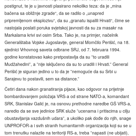
postignut, te je u javnosti plasirano nekoliko teza: da je „mina
bačena sa obližnje zgrade“, da se radilo o „unapred
pripremljenom eksplozivu“, da su „granatu ispalili Hrvati“, čime se
nastojala poslati poruka svjetskoj javnosti da su za masakr na
Markalama krivi svi osim Srba. Tako je, na primjer, načelnik
Generalštaba Vojske Jugoslavije, general Momčilo Perišić, na 18.
sjednici Vrhovnog saveta odbrane SRJ, od 7. februara 1994.
godine konstatovao kako pretpostavlja da su ”to uradili
Mudžahedini”, a ”nije isključeno da su to uradili i Hrvati.” General
Perišić je siguran jedino u to da je ”nemoguće da su Srbi u
Sarajevu to postavili, sem sa distance.”
Četiri dana nakon granatiranja pijace, kao odgovor na prijetnje
bombardovanjem položaja VRS-a od strane NATO-a, komandant
SRK, Stanislav Galić je, na osnovu prethodne naredbe GŠ VRS-a,
naredio da se sve jedinice SRK služe ”ucenama i pritiscima u cilju
obustavljanja vazdušnih udara”, a ukoliko pak dođe do njih, snage
UNPROFOR-a i svih stranih humanitarnih organizacija koji su se u
tom trenutku nalazile na teritoriji RS-a, treba ”napasti (ne ubijati),