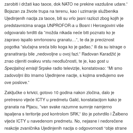
zarobiti i držati kao taoce, dok NATO ne prekine vazdušne udare.”
Bojazan za živote trupa na terenu, kao i uzimanje službenika
Ujedinjenih nacija za taoce, bili su vrlo jasni razlozi zbog kojih je
predstavnicima snaga UNPROFOR-a u Bosni i Hercegovini više
odgovaralo tvrditi da ”možda nikada neće biti poznato ko je
zapravo ispalio smrtonosnu granatu…”, te da je preciznost
pogotka ”slučajna sreća bilo koga ko je gađao,” ili da su istrage o
granatiranju bile „nedovoljne u ovoj fazi.” Radovan Karadžić je
znao cijeniti ovakvu vrstu neodlučnosti, te je, kao gost u
Specijalnoj emisiji
Srpske radio televizije, konstatovao: ”Mi smo
zadovoljni što imamo Ujedinjene nacije, s kojima sređujemo sve
ove poslove.”
Zaključke o krivici, gotovo 10 godina nakon zločina, dalo je
pretresno vijeće ICTY u predmetu Galić, konstatacijom kako je
granata na Pijacu, ”van svake razumne sumnje namjerno
ispaljena s teritorije pod kontrolom SRK,” što je potvrdilo i Žalbeno
vijeće ICTY u navedenom predmetu. No, nejasne i nedorečene
reakcije zvaničnika Ujedinjenih nacija o odgovornosti “obje strane