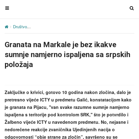
T
T
o
o
g
g
Društvo
Granata na Markale je bez ikakve sumnje namjerno ispaljen
g
g
l
l
Granata na Markale je bez ikakve
e
e
n
n
sumnje namjerno ispaljena sa srpskih
a
a
položaja
v
v
i
i
g
g
a
a
Zaključke o krivici, gotovo 10 godina nakon zločina, dalo je
t
t
pretresno vijeće ICTY u predmetu Galić, konstatacijom kako
i
i
je granata na Pijacu, ''van svake razumne sumnje namjerno
o
o
ispaljena s teritorije pod kontrolom SRK,'' što je potvrdilo i
n
n
Žalbeno vijeće ICTY u navedenom predmetu. No, nejasne i
nedorečene reakcije zvaničnika Ujedinjenih nacija o
odgovornosti “obje strane za zločin”, savršeno su se