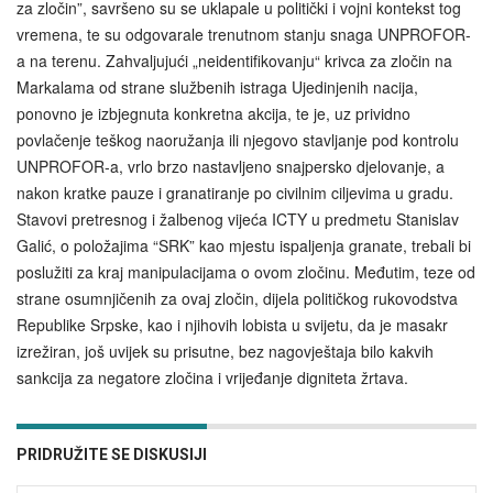
za zločin”, savršeno su se uklapale u politički i vojni kontekst tog
vremena, te su odgovarale trenutnom stanju snaga UNPROFOR-
a na terenu. Zahvaljujući „neidentifikovanju“ krivca za zločin na
Markalama od strane službenih istraga Ujedinjenih nacija,
ponovno je izbjegnuta konkretna akcija, te je, uz prividno
povlačenje teškog naoružanja ili njegovo stavljanje pod kontrolu
UNPROFOR-a, vrlo brzo nastavljeno snajpersko djelovanje, a
nakon kratke pauze i granatiranje po civilnim ciljevima u gradu.
Stavovi pretresnog i žalbenog vijeća ICTY u predmetu Stanislav
Galić, o položajima “SRK” kao mjestu ispaljenja granate, trebali bi
poslužiti za kraj manipulacijama o ovom zločinu. Međutim, teze od
strane osumnjičenih za ovaj zločin, dijela političkog rukovodstva
Republike Srpske, kao i njihovih lobista u svijetu, da je masakr
izrežiran, još uvijek su prisutne, bez nagovještaja bilo kakvih
sankcija za negatore zločina i vrijeđanje digniteta žrtava.
PRIDRUŽITE SE DISKUSIJI