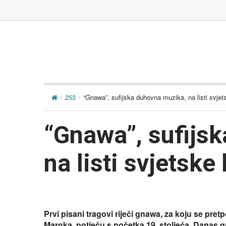
253
“Gnawa”, sufijska duhovna muzika, na listi svjet
“Gnawa”, sufijs
na listi svjetske
Prvi pisani tragovi riječi gnawa, za koju se pret
Maroka, potječu s početka 19. stoljeća. Danas