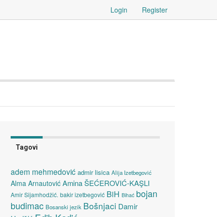
Login
Register
Tagovi
adem mehmedović
admir lisica
Alija Izetbegović
Amina ŠEĆEROVIĆ-KAŞLI
Alma Arnautović
bojan
BiH
Amir Sijamhodžić.
bakir izetbegović
Bihać
budimac
Bošnjaci
Damir
Bosanski jezik