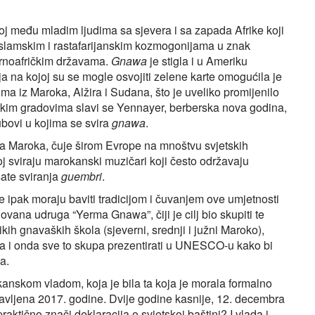
j među mladim ljudima sa sjevera i sa zapada Afrike koji
islamskim i rastafarijanskim kozmogonijama u znak
vernoafričkim državama.
Gnawa
je stigla i u Ameriku
ija na kojoj su se mogle osvojiti zelene karte omogućila je
 iz Maroka, Alžira i Sudana, što je uveliko promijenilo
čkim gradovima slavi se Yennayer, berberska nova godina,
ubovi u kojima se svira
gnawa
.
ka Maroka, čuje širom Evrope na mnoštvu svjetskih
oj sviraju marokanski muzičari koji često održavaju
sate sviranja
guembri
.
se ipak moraju baviti tradicijom i čuvanjem ove umjetnosti
snovana udruga “Yerma Gnawa”, čiji je cilj bio skupiti te
likih gnavaških škola (sjeverni, srednji i južni Maroko),
oga i onda sve to skupa prezentirati u UNESCO-u kako bi
a.
anskom vladom, koja je bila ta koja je morala formalno
obavljena 2017. godine. Dvije godine kasnije, 12. decembra
ktično znači deklaracija o svjetskoj baštini? I vlada i