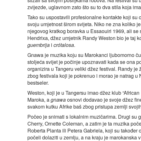
stizali sa svojim pošiljkama robova. Na festival su 
zvijezde, uglavnom zato što su to dva stila koja ima
Tako su uspostavili profesionalne kontakte koji s
svoju umjetnost širom svijeta. Niko ne zna koliko 
njegovog kratkog boravka u Essaouiri 1969, ali se
Hendrixa, džez umjetnik Randy Weston bio je taj ko
guembrija
i
crótalosa
.
Gnawa je muzika koju su Marokanci ljubomorno ču
stoljeća svijet je počinje upoznavati kada se ona
organizira u Tangeru veliki džez festival. Randy je
zbog festivala koji je pokrenuo i morao je natrag u 
bestseler.
Weston, koji je u Tangersu imao džez klub “African R
Maroka, a
gnawa
osnovi dodavao je svoje džez fines
svakom kutku Afrike baš zbog pristupa zemlji svojih
Počeo je snimati s lokalnim muzičarima. Drugi su 
Cherry, Ornette Coleman, a zatim je ta muzika poče
Roberta Planta ili Petera Gabriela, koji su također od
počeli dolaziti u zemlju, a na kraju je marokanska 