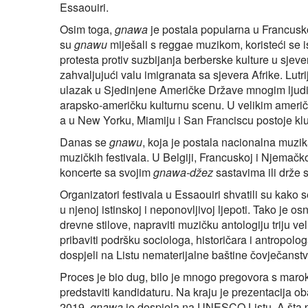
Essaouiri.
Osim toga,
gnawa
je postala popularna u Francusko
su
gnawu
miješali s reggae muzikom, koristeći se 
protesta protiv suzbijanja berberske kulture u sje
zahvaljujući valu imigranata sa sjevera Afrike. Lutr
ulazak u Sjedinjene Američke Države mnogim ljudima
arapsko-američku kulturnu scenu. U velikim ameri
a u New Yorku, Miamiju i San Franciscu postoje kl
Danas se
gnawu
, koja je postala nacionalna muzi
muzičkih festivala. U Belgiji, Francuskoj i Njemačk
koncerte sa svojim
gnawa-džez
sastavima ili drže 
Organizatori festivala u Essaouiri shvatili su kako 
u njenoj istinskoj i neponovljivoj ljepoti. Tako je o
drevne stilove, napraviti muzičku antologiju triju ve
pribaviti podršku sociologa, historičara i antropol
dospjeli na Listu nematerijalne baštine čovječanstv
Proces je bio dug, bilo je mnogo pregovora s marok
predstaviti kandidaturu. Na kraju je prezentacija 
2019,
gnawa
je dospjela na UNESCO Listu. A šta pra