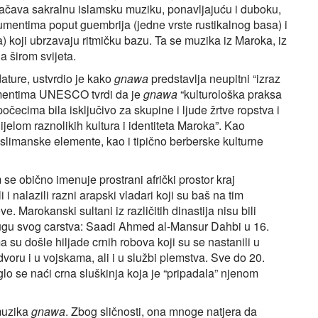
čava sakralnu islamsku muziku, ponavljajuću i duboku,
umentima poput guembrija (jedne vrste rustikalnog basa) i
) koji ubrzavaju ritmičku bazu. Ta se muzika iz Maroka, iz
a širom svijeta.
ature, ustvrdio je kako
gnawa
predstavlja neupitni “izraz
umentima UNESCO tvrdi da je
gnawa
“kulturološka praksa
počecima bila isključivo za skupine i ljude žrtve ropstva i
jelom raznolikih kultura i identiteta Maroka”. Kao
uslimanske elemente, kao i tipično berberske kulturne
 se obično imenuje prostrani afrički prostor kraj
i nalazili razni arapski vladari koji su baš na tim
e. Marokanski sultani iz različitih dinastija nisu bili
jugu svog carstva: Saadi Ahmed al-Mansur Dahbi u 16.
ma su došle hiljade crnih robova koji su se nastanili u
voru i u vojskama, ali i u službi plemstva. Sve do 20.
 se naći crna sluškinja koja je “pripadala” njenom
muzika
gnawa
. Zbog sličnosti, ona mnoge natjera da