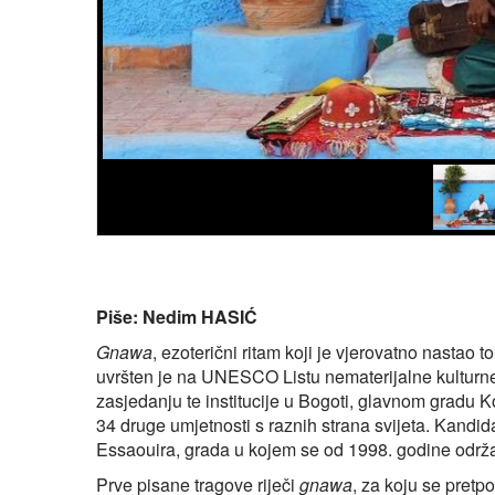
Piše: Nedim HASIĆ
Gnawa
, ezoterični ritam koji je vjerovatno nasta
uvršten je na UNESCO Listu nematerijalne kulturn
zasjedanju te institucije u Bogoti, glavnom gradu K
34 druge umjetnosti s raznih strana svijeta. Kandi
Essaouira, grada u kojem se od 1998. godine održav
Prve pisane tragove riječi
gnawa
, za koju se pretp