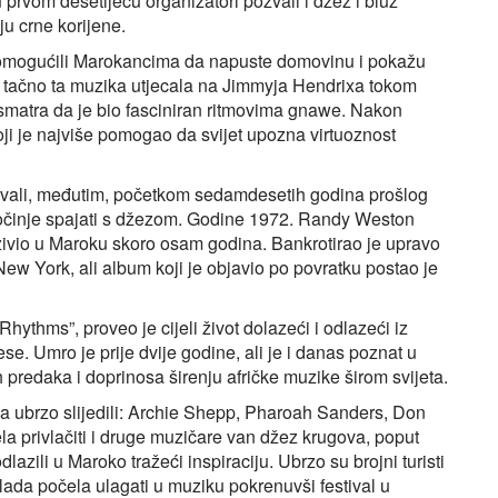
u prvom desetljeću organizatori pozvali i džez i bluz
ju crne korijene.
u omogućili Marokancima da napuste domovinu i pokažu
je tačno ta muzika utjecala na Jimmyja Hendrixa tokom
 smatra da je bio fasciniran ritmovima gnawe. Nakon
ji je najviše pomogao da svijet upozna virtuoznost
vali, međutim, početkom sedamdesetih godina prošlog
 počinje spajati s džezom. Godine 1972. Randy Weston
 živio u Maroku skoro osam godina. Bankrotirao je upravo
New York, ali album koji je objavio po povratku postao je
hythms”, proveo je cijeli život dolazeći i odlazeći iz
e. Umro je prije dvije godine, ali je i danas poznat u
 predaka i doprinosa širenju afričke muzike širom svijeta.
ga ubrzo slijedili: Archie Shepp, Pharoah Sanders, Don
la privlačiti i druge muzičare van džez krugova, poput
lazili u Maroko tražeći inspiraciju. Ubrzo su brojni turisti
vlada počela ulagati u muziku pokrenuvši festival u