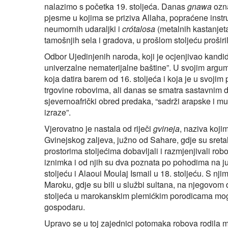
nalazimo s početka 19. stoljeća. Danas
gnawa
ozna
pjesme u kojima se priziva Allaha, popraćene instr
neumornih udaraljki i
crótalosa
(metalnih kastanjeta
tamošnjih sela i gradova, u prošlom stoljeću proširil
Odbor Ujedinjenih naroda, koji je ocjenjivao kandid
univerzalne nematerijalne baštine”. U svojim arg
koja datira barem od 16. stoljeća i koja je u svojim 
trgovine robovima, ali danas se smatra sastavnim di
sjevernoafrički obred predaka, “sadrži arapske i m
izraze”.
Vjerovatno je nastala od riječi
gvineja
, naziva kojim
Gvinejskog zaljeva, južno od Sahare, gdje su sretali 
prostorima stoljećima dobavljali i razmjenjivali robov
iznimka i od njih su dva poznata po pohodima na 
stoljeću i Alaoui Moulaj Ismail u 18. stoljeću. S nji
Maroku, gdje su bili u službi sultana, na njegovom d
stoljeća u marokanskim plemićkim porodicama moglo
gospodaru.
Upravo se u toj zajednici potomaka robova rodila 