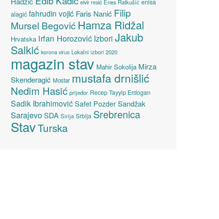
Edib Kadić
Hadžić
enisa
elvir resić
Enes Ratkušić
Filip
fahrudin vojić
Faris Nanić
alagić
Hamza Ridžal
Mursel Begović
Jakub
Irfan Horozović
Izbori
Hrvatska
Salkić
Lokalni izbori 2020
korona virus
magazin stav
Mirza
Mahir Sokolija
mustafa drnišlić
Skenderagić
Mostar
Nedim Hasić
Recep Tayyip Erdogan
prijedor
Sadik Ibrahimović
Sandžak
Safet Pozder
Srebrenica
Sarajevo
SDA
Srbija
Sirija
Stav
Turska