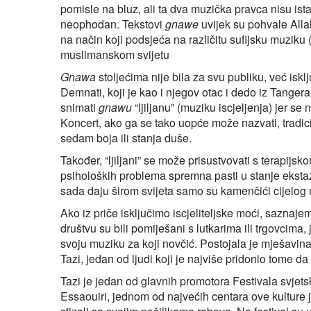
pomisle na bluz, ali ta dva muzička pravca nisu ist
neophodan. Tekstovi
gnawe
uvijek su pohvale Alla
na način koji podsjeća na različitu sufijsku muziku 
muslimanskom svijetu
Gnawa
stoljećima nije bila za svu publiku, već iskl
Demnati, koji je kao i njegov otac i dedo iz Tangera
snimati
gnawu
“ljiljanu” (muziku iscjeljenja) jer s
Koncert, ako ga se tako uopće može nazvati, tradi
sedam boja ili stanja duše.
Također, “ljiljani” se može prisustvovati s terapij
psiholoških problema spremna pasti u stanje ekstaz
sada daju širom svijeta samo su kamenčići cijelog
Ako iz priče isključimo iscjeliteljske moći, sazna
društvu su bili pomiješani s lutkarima ili trgovcima,
svoju muziku za koji novčić. Postojala je mješavin
Tazi, jedan od ljudi koji je najviše pridonio tome d
Tazi je jedan od glavnih promotora Festivala svjet
Essaouiri, jednom od najvećih centara ove kulture j