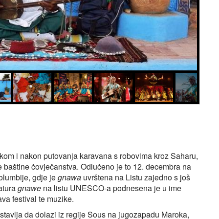
o tokom i nakon putovanja karavana s robovima kroz Saharu,
e baštine čovječanstva. Odlučeno je to 12. decembra na
olumbije, gdje je
gnawa
uvrštena na Listu zajedno s još
datura
gnawe
na listu UNESCO-a podnesena je u ime
a festival te muzike.
ostavlja da dolazi iz regije Sous na jugozapadu Maroka,