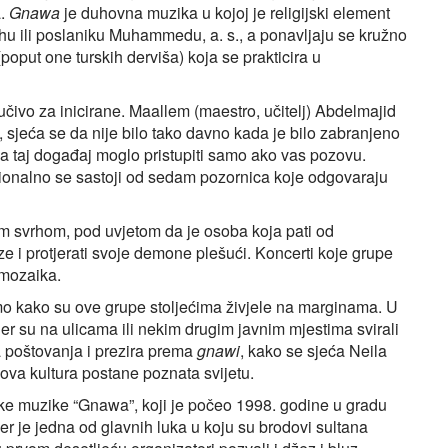
a.
Gnawa
je duhovna muzika u kojoj je religijski element
hu ili poslaniku Muhammedu, a. s., a ponavljaju se kružno
(poput one turskih derviša) koja se prakticira u
jučivo za inicirane. Maallem (maestro, učitelj) Abdelmajid
, sjeća se da nije bilo tako davno kada je bilo zabranjeno
e na taj događaj moglo pristupiti samo ako vas pozovu.
cionalno se sastoji od sedam pozornica koje odgovaraju
skom svrhom, pod uvjetom da je osoba koja pati od
e i protjerati svoje demone plešući. Koncerti koje grupe
 mozaika.
jemo kako su ove grupe stoljećima živjele na marginama. U
 jer su na ulicama ili nekim drugim javnim mjestima svirali
a poštovanja i prezira prema
gnawi
, kako se sjeća Neila
a ova kultura postane poznata svijetu.
ske muzike “Gnawa”, koji je počeo 1998. godine u gradu
er je jedna od glavnih luka u koju su brodovi sultana