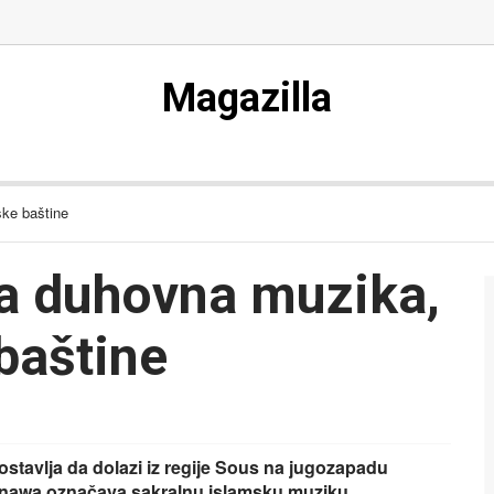
Magazilla
ske baštine
ka duhovna muzika,
 baštine
postavlja da dolazi iz regije Sous na jugozapadu
 gnawa označava sakralnu islamsku muziku,