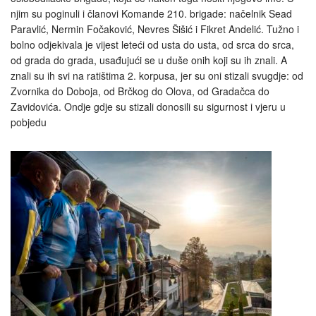
njim su poginuli i članovi Komande 210. brigade: načelnik Sead
Paravlić, Nermin Fočaković, Nevres Šišić i Fikret Andelić. Tužno i
bolno odjekivala je vijest leteći od usta do usta, od srca do srca,
od grada do grada, usađujući se u duše onih koji su ih znali. A
znali su ih svi na ratištima 2. korpusa, jer su oni stizali svugdje: od
Zvornika do Doboja, od Brčkog do Olova, od Gradačca do
Zavidovića. Ondje gdje su stizali donosili su sigurnost i vjeru u
pobjedu