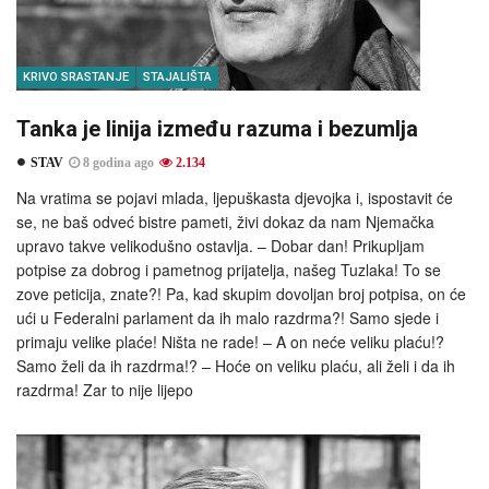
KRIVO SRASTANJE
STAJALIŠTA
Tanka je linija između razuma i bezumlja
STAV
8 godina ago
2.134
Na vratima se pojavi mlada, ljepuškasta djevojka i, ispostavit će
se, ne baš odveć bistre pameti, živi dokaz da nam Njemačka
upravo takve velikodušno ostavlja. – Dobar dan! Prikupljam
potpise za dobrog i pametnog prijatelja, našeg Tuzlaka! To se
zove peticija, znate?! Pa, kad skupim dovoljan broj potpisa, on će
ući u Federalni parlament da ih malo razdrma?! Samo sjede i
primaju velike plaće! Ništa ne rade! – A on neće veliku plaću!?
Samo želi da ih razdrma!? – Hoće on veliku plaću, ali želi i da ih
razdrma! Zar to nije lijepo