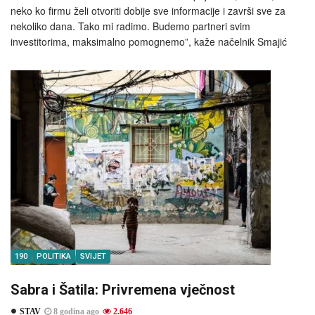
neko ko firmu želi otvoriti dobije sve informacije i završi sve za
nekoliko dana. Tako mi radimo. Budemo partneri svim
investitorima, maksimalno pomognemo”, kaže načelnik Smajić
190
POLITIKA
SVIJET
Sabra i Šatila: Privremena vječnost
STAV
8 godina ago
2.646