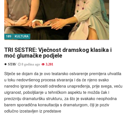
189
KULTURA
TRI SESTRE: Vječnost dramskog klasika i
moć glumačke podjele
STAV
8 godina ago
3.201
Stječe se dojam da je ovo teatarsko ostvarenje premijera uhvatila
u toku nedovršenog procesa stvaranja i da će njeno svako
naredno igranje donositi određena unapređenja, prije svega, veću
uigranost, poboljšanje u tehničkom aspektu te možda čak i
precizniju dramaturšku strukturu, za što je svakako neophodna
barem sporadična konsultacija s dramaturgom, čiji je poziv
odlučno izostavljen iz predstave