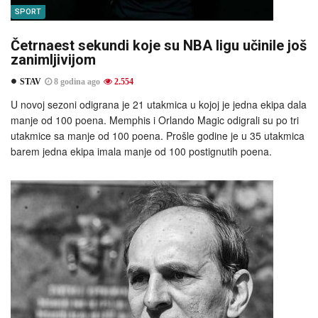
SPORT
Četrnaest sekundi koje su NBA ligu učinile još
zanimljivijom
STAV
8 godina ago
2.554
U novoj sezoni odigrana je 21 utakmica u kojoj je jedna ekipa dala
manje od 100 poena. Memphis i Orlando Magic odigrali su po tri
utakmice sa manje od 100 poena. Prošle godine je u 35 utakmica
barem jedna ekipa imala manje od 100 postignutih poena.