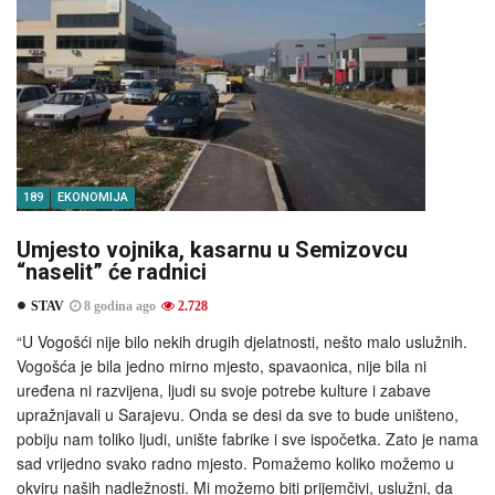
189
EKONOMIJA
Umjesto vojnika, kasarnu u Semizovcu
“naselit” će radnici
STAV
8 godina ago
2.728
“U Vogošći nije bilo nekih drugih djelatnosti, nešto malo uslužnih.
Vogošća je bila jedno mirno mjesto, spavaonica, nije bila ni
uređena ni razvijena, ljudi su svoje potrebe kulture i zabave
upražnjavali u Sarajevu. Onda se desi da sve to bude uništeno,
pobiju nam toliko ljudi, unište fabrike i sve ispočetka. Zato je nama
sad vrijedno svako radno mjesto. Pomažemo koliko možemo u
okviru naših nadležnosti. Mi možemo biti prijemčivi, uslužni, da