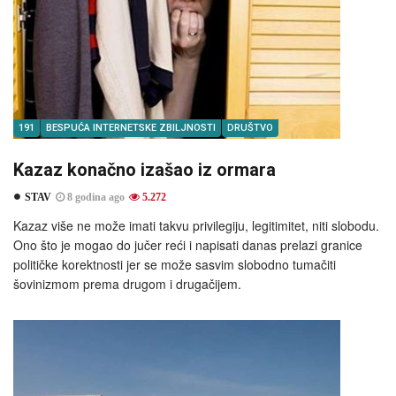
191
BESPUĆA INTERNETSKE ZBILJNOSTI
DRUŠTVO
Kazaz konačno izašao iz ormara
STAV
8 godina ago
5.272
Kazaz više ne može imati takvu privilegiju, legitimitet, niti slobodu.
Ono što je mogao do jučer reći i napisati danas prelazi granice
političke korektnosti jer se može sasvim slobodno tumačiti
šovinizmom prema drugom i drugačijem.