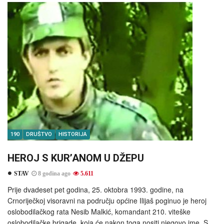
190
DRUŠTVO
HISTORIJA
HEROJ S KUR’ANOM U DŽEPU
STAV
8 godina ago
5.611
Prije dvadeset pet godina, 25. oktobra 1993. godine, na
Crnoriječkoj visoravni na području općine Ilijaš poginuo je heroj
oslobodilačkog rata Nesib Malkić, komandant 210. viteške
oslobodilačke brigade, koja će nakon toga nositi njegovo ime. S