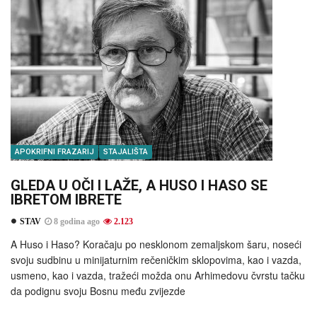
APOKRIFNI FRAZARIJ
STAJALIŠTA
GLEDA U OČI I LAŽE, A HUSO I HASO SE
IBRETOM IBRETE
STAV
8 godina ago
2.123
A Huso i Haso? Koračaju po nesklonom zemaljskom šaru, noseći
svoju sudbinu u minijaturnim rečeničkim sklopovima, kao i vazda,
usmeno, kao i vazda, tražeći možda onu Arhimedovu čvrstu tačku
da podignu svoju Bosnu među zvijezde