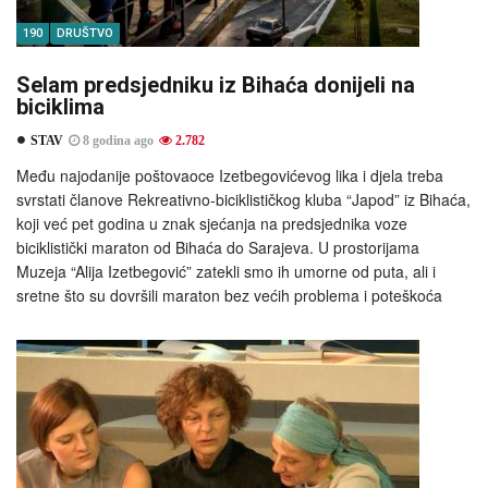
190
DRUŠTVO
Selam predsjedniku iz Bihaća donijeli na
biciklima
STAV
8 godina ago
2.782
Među najodanije poštovaoce Izetbegovićevog lika i djela treba
svrstati članove Rekreativno-biciklističkog kluba “Japod” iz Bihaća,
koji već pet godina u znak sjećanja na predsjednika voze
biciklistički maraton od Bihaća do Sarajeva. U prostorijama
Muzeja “Alija Izetbegović” zatekli smo ih umorne od puta, ali i
sretne što su dovršili maraton bez većih problema i poteškoća