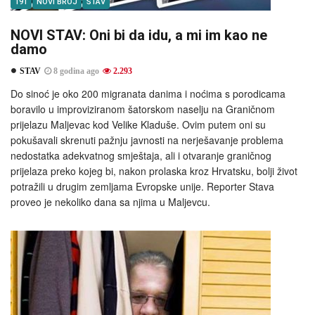
191
NOVI BROJ
STAV
NOVI STAV: Oni bi da idu, a mi im kao ne
damo
STAV
8 godina ago
2.293
Do sinoć je oko 200 migranata danima i noćima s porodicama
boravilo u improviziranom šatorskom naselju na Graničnom
prijelazu Maljevac kod Velike Kladuše. Ovim putem oni su
pokušavali skrenuti pažnju javnosti na nerješavanje problema
nedostatka adekvatnog smještaja, ali i otvaranje graničnog
prijelaza preko kojeg bi, nakon prolaska kroz Hrvatsku, bolji život
potražili u drugim zemljama Evropske unije. Reporter Stava
proveo je nekoliko dana sa njima u Maljevcu.