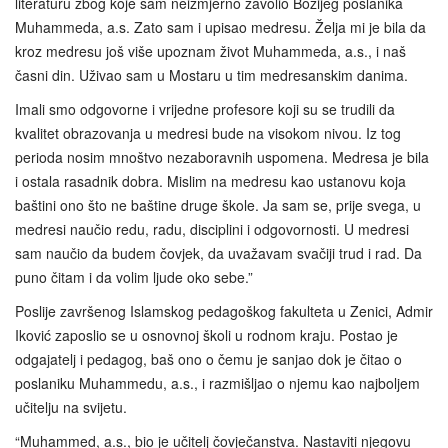
literaturu zbog koje sam neizmjerno zavolio Božijeg poslanika
Muhammeda, a.s. Zato sam i upisao medresu. Želja mi je bila da
kroz medresu još više upoznam život Muhammeda, a.s., i naš
časni din. Uživao sam u Mostaru u tim medresanskim danima.
Imali smo odgovorne i vrijedne profesore koji su se trudili da
kvalitet obrazovanja u medresi bude na visokom nivou. Iz tog
perioda nosim mnoštvo nezaboravnih uspomena. Medresa je bila
i ostala rasadnik dobra. Mislim na medresu kao ustanovu koja
baštini ono što ne baštine druge škole. Ja sam se, prije svega, u
medresi naučio redu, radu, disciplini i odgovornosti. U medresi
sam naučio da budem čovjek, da uvažavam svačiji trud i rad. Da
puno čitam i da volim ljude oko sebe.”
Poslije završenog Islamskog pedagoškog fakulteta u Zenici, Admir
Iković zaposlio se u osnovnoj školi u rodnom kraju. Postao je
odgajatelj i pedagog, baš ono o čemu je sanjao dok je čitao o
poslaniku Muhammedu, a.s., i razmišljao o njemu kao najboljem
učitelju na svijetu.
“Muhammed, a.s., bio je učitelj čovječanstva. Nastaviti njegovu