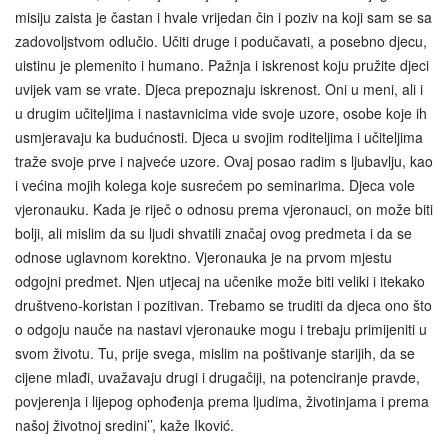
misiju zaista je častan i hvale vrijedan čin i poziv na koji sam se sa
zadovoljstvom odlučio. Učiti druge i podučavati, a posebno djecu,
uistinu je plemenito i humano. Pažnja i iskrenost koju pružite djeci
uvijek vam se vrate. Djeca prepoznaju iskrenost. Oni u meni, ali i
u drugim učiteljima i nastavnicima vide svoje uzore, osobe koje ih
usmjeravaju ka budućnosti. Djeca u svojim roditeljima i učiteljima
traže svoje prve i najveće uzore. Ovaj posao radim s ljubavlju, kao
i većina mojih kolega koje susrećem po seminarima. Djeca vole
vjeronauku. Kada je riječ o odnosu prema vjeronauci, on može biti
bolji, ali mislim da su ljudi shvatili značaj ovog predmeta i da se
odnose uglavnom korektno. Vjeronauka je na prvom mjestu
odgojni predmet. Njen utjecaj na učenike može biti veliki i itekako
društveno-koristan i pozitivan. Trebamo se truditi da djeca ono što
o odgoju nauče na nastavi vjeronauke mogu i trebaju primijeniti u
svom životu. Tu, prije svega, mislim na poštivanje starijih, da se
cijene mlađi, uvažavaju drugi i drugačiji, na potenciranje pravde,
povjerenja i lijepog ophođenja prema ljudima, životinjama i prema
našoj životnoj sredini’’, kaže Iković.