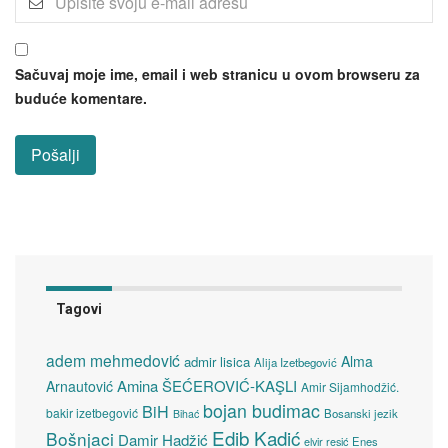
Sačuvaj moje ime, email i web stranicu u ovom browseru za
buduće komentare.
Tagovi
adem mehmedović
Alma
admir lisica
Alija Izetbegović
Amina ŠEĆEROVIĆ-KAŞLI
Arnautović
Amir Sijamhodžić.
bojan budimac
BiH
bakir izetbegović
Bosanski jezik
Bihać
Edib Kadić
Bošnjaci
Damir Hadžić
elvir resić
Enes