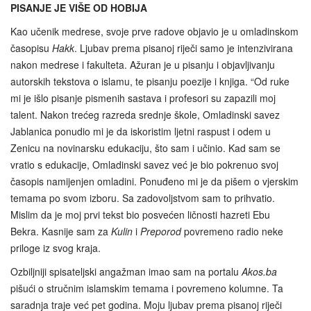
PISANJE JE VIŠE OD HOBIJA
Kao učenik medrese, svoje prve radove objavio je u omladinskom
časopisu
Hakk
. Ljubav prema pisanoj riječi samo je intenzivirana
nakon medrese i fakulteta. Ažuran je u pisanju i objavljivanju
autorskih tekstova o islamu, te pisanju poezije i knjiga. “Od ruke
mi je išlo pisanje pismenih sastava i profesori su zapazili moj
talent. Nakon trećeg razreda srednje škole, Omladinski savez
Jablanica ponudio mi je da iskoristim ljetni raspust i odem u
Zenicu na novinarsku edukaciju, što sam i učinio. Kad sam se
vratio s edukacije, Omladinski savez već je bio pokrenuo svoj
časopis namijenjen omladini. Ponuđeno mi je da pišem o vjerskim
temama po svom izboru. Sa zadovoljstvom sam to prihvatio.
Mislim da je moj prvi tekst bio posvećen ličnosti hazreti Ebu
Bekra. Kasnije sam za
Kulin
i
Preporod
povremeno radio neke
priloge iz svog kraja.
Ozbiljniji spisateljski angažman imao sam na portalu
Akos.ba
pišući o stručnim islamskim temama i povremeno kolumne. Ta
saradnja traje već pet godina. Moju ljubav prema pisanoj riječi