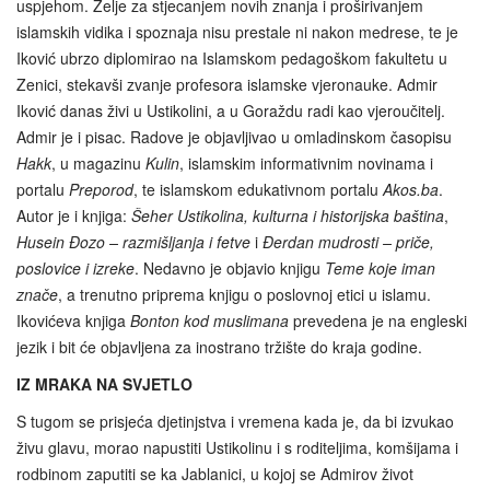
uspjehom. Želje za stjecanjem novih znanja i proširivanjem
islamskih vidika i spoznaja nisu prestale ni nakon medrese, te je
Iković ubrzo diplomirao na Islamskom pedagoškom fakultetu u
Zenici, stekavši zvanje profesora islamske vjeronauke. Admir
Iković danas živi u Ustikolini, a u Goraždu radi kao vjeroučitelj.
Admir je i pisac. Radove je objavljivao u omladinskom časopisu
Hakk
, u magazinu
Kulin
, islamskim informativnim novinama i
portalu
Preporod
, te islamskom edukativnom portalu
Akos.ba
.
Autor je i knjiga:
Šeher Ustikolina, kulturna i historijska baština
,
Husein Đozo – razmišljanja i fetve
i
Đerdan mudrosti – priče,
poslovice i izreke
. Nedavno je objavio knjigu
Teme koje iman
znače
, a trenutno priprema knjigu o poslovnoj etici u islamu.
Ikovićeva knjiga
Bonton kod muslimana
prevedena je na engleski
jezik i bit će objavljena za inostrano tržište do kraja godine.
IZ MRAKA NA SVJETLO
S tugom se prisjeća djetinjstva i vremena kada je, da bi izvukao
živu glavu, morao napustiti Ustikolinu i s roditeljima, komšijama i
rodbinom zaputiti se ka Jablanici, u kojoj se Admirov život