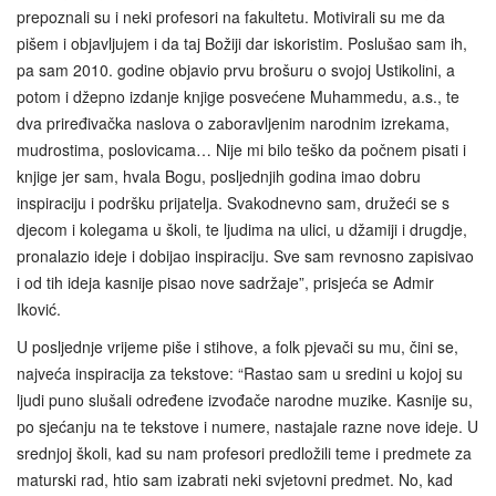
prepoznali su i neki profesori na fakultetu. Motivirali su me da
pišem i objavljujem i da taj Božiji dar iskoristim. Poslušao sam ih,
pa sam 2010. godine objavio prvu brošuru o svojoj Ustikolini, a
potom i džepno izdanje knjige posvećene Muhammedu, a.s., te
dva priređivačka naslova o zaboravljenim narodnim izrekama,
mudrostima, poslovicama… Nije mi bilo teško da počnem pisati i
knjige jer sam, hvala Bogu, posljednjih godina imao dobru
inspiraciju i podršku prijatelja. Svakodnevno sam, družeći se s
djecom i kolegama u školi, te ljudima na ulici, u džamiji i drugdje,
pronalazio ideje i dobijao inspiraciju. Sve sam revnosno zapisivao
i od tih ideja kasnije pisao nove sadržaje”, prisjeća se Admir
Iković.
U posljednje vrijeme piše i stihove, a folk pjevači su mu, čini se,
najveća inspiracija za tekstove: “Rastao sam u sredini u kojoj su
ljudi puno slušali određene izvođače narodne muzike. Kasnije su,
po sjećanju na te tekstove i numere, nastajale razne nove ideje. U
srednjoj školi, kad su nam profesori predložili teme i predmete za
maturski rad, htio sam izabrati neki svjetovni predmet. No, kad