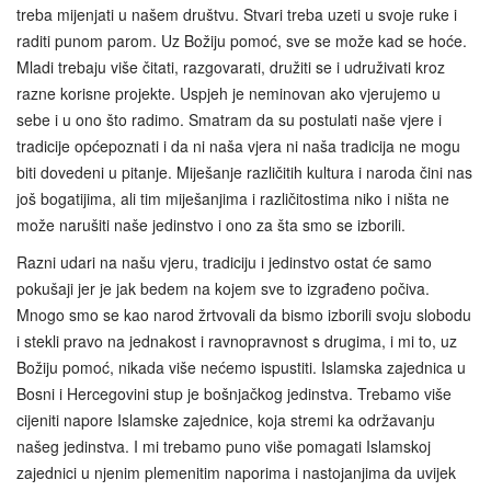
treba mijenjati u našem društvu. Stvari treba uzeti u svoje ruke i
raditi punom parom. Uz Božiju pomoć, sve se može kad se hoće.
Mladi trebaju više čitati, razgovarati, družiti se i udruživati kroz
razne korisne projekte. Uspjeh je neminovan ako vjerujemo u
sebe i u ono što radimo. Smatram da su postulati naše vjere i
tradicije općepoznati i da ni naša vjera ni naša tradicija ne mogu
biti dovedeni u pitanje. Miješanje različitih kultura i naroda čini nas
još bogatijima, ali tim miješanjima i različitostima niko i ništa ne
može narušiti naše jedinstvo i ono za šta smo se izborili.
Razni udari na našu vjeru, tradiciju i jedinstvo ostat će samo
pokušaji jer je jak bedem na kojem sve to izgrađeno počiva.
Mnogo smo se kao narod žrtvovali da bismo izborili svoju slobodu
i stekli pravo na jednakost i ravnopravnost s drugima, i mi to, uz
Božiju pomoć, nikada više nećemo ispustiti. Islamska zajednica u
Bosni i Hercegovini stup je bošnjačkog jedinstva. Trebamo više
cijeniti napore Islamske zajednice, koja stremi ka održavanju
našeg jedinstva. I mi trebamo puno više pomagati Islamskoj
zajednici u njenim plemenitim naporima i nastojanjima da uvijek