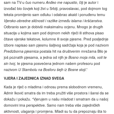
sam na TV-u čuo numeru
Anđeo me napustio
, čiji je autor i
izvođač bio čovjek koji živi u Srbiji, pravoslavac, pod dojmom tog
teksta promijenio sam odluku i odabrao akaid i ponuđenu temu
Vjersko-obredne sličnosti i razlike između islama i kršćanstva
.
Odbranio sam je dobivši maksimalnu ocjenu. Mnogo je drugih
situacija u kojima sam pod dojmom nekih riječi ili stihova pisao
čitave vjerske tekstove, kolumne ili svoje pjesme. Pred posljednje
izbore napisao sam pjesmu šaljivog sadržaja koja je pod nazivom
Predizborna pjesmica
postala hit na društvenim mrežama Bilo je
još poznatih pjesama, a jedna od njih je
Bosno moja mila, voli te
sin tvoj
, te pjesma posvećena jednom našem profesoru pod
nazivom
U Stambolu na Bosforu šejh iz Bosne stoji
.”
V
JERA I ZAJEDNICA IZNAD SVEGA
Kada je riječ o mladima i odnosu prema slobodnom vremenu,
Admir Iković smatra da im treba pružiti više prostora i šansi da se
dokažu i pokažu. “Vjerujem u našu mladost i smatram da u našoj
domovini ima perspektive. Samo nam treba više zajedničkih
aktivnosti, ulaganja i promjena. Mladi su tu da prepoznaju šta to