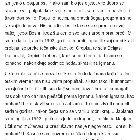
izmijenio u potpunosti. “Iako sam bio još dijete, vrlo dobro se
sjećam svih golgota kroz koje smo prošli, kao i većina naših ljudi
širom domovine. Potpuno nevini, na pravdi Boga, protjerani smo
iz svojih domova. Nismo bili svjesni šta se sve sprema u ovoj
našoj lijepoj Bosni i kroz šta ćemo sve kao narod morati proći. Mi
smo u koloni, aprila 1992. godine, morali napustiti svoj rodni kraj i
probijati se preko fočanske Jabuke, Grepka, te sela Delijaši,
Dujmovići, Dejčići i Trebečaj, kroz šume i brda, da bismo se
konačno, nakon dvije sedmice hoda, skrasili na Igmanu.
U sjećanje su mi se urezale slike starih deda i nana koji ni u tim
teškim vremenima nisu vakta propuštali, ali isto tako i humanost i
saosjećanje ljudi iz tih sela koji su nam davali hranu i pomagali
nas dok smo danima pješačili prema Igmanu. Nakon Igmana, kao
muhadžiri, zaustavili smo se u Jablanici. Tu smo živjeti narednih
sedam godina, nakon čega smo se vratili u rodni kraj. U Jablanici
sam tog ljeta 1992. godine, s jednim drugom, naučio da klanjam.
Učili smo iz
Ilmihala
, a preslušavao nas je njegov otac. I oni su bili
muhadžiri. Kasnije sam povremeno čitao i drugu islamsku