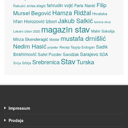
Filip
fahrudin vojić
Faris Nanić
enisa alagić
Ratkušić
Hamza Ridžal
Mursel Begović
Hrvatska
Jakub Salkić
Irfan Horozović
Izbori
korona virus
magazin stav
Mahir Sokolija
Lokalni izbori 2020
mustafa drnišlić
Mirza Skenderagić
Mostar
Nedim Hasić
Sadik
Recep Tayyip Erdogan
prijedor
Sarajevo
Ibrahimović
Sandžak
SDA
Safet Pozder
Stav
Turska
Srebrenica
Srbija
Sirija
Impressum
Prodaja