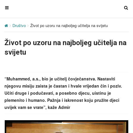
T
T
o
o
g
g
Društvo
Život po uzoru na najboljeg učitelja na svijetu
g
g
l
l
Život po uzoru na najboljeg učitelja na
e
e
n
n
svijetu
a
a
v
v
i
i
g
g
“Muhammed, a.s., bio je učitelj čovječanstva. Nastaviti
a
a
njegovu misiju zaista je častan i hvale vrijedan čin i poziv.
t
t
Učiti druge i podučavati, a posebno djecu, uistinu je
i
i
plemenito i humano. Pažnja i iskrenost koju pružite djeci
o
o
uvijek vam se vrate”, kaže Admir
n
n