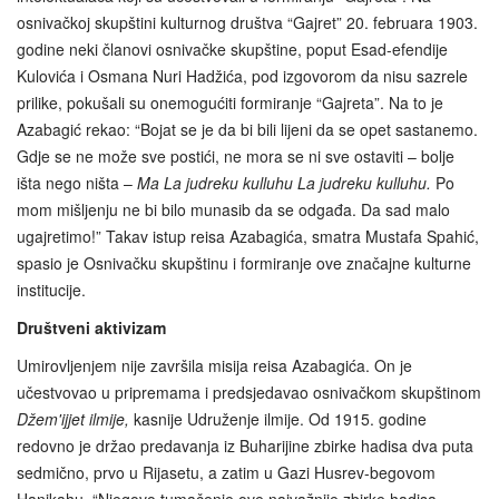
osnivačkoj skupštini kulturnog društva “Gajret” 20. februara 1903.
godine neki članovi osnivačke skupštine, poput Esad-efendije
Kulovića i Osmana Nuri Hadžića, pod izgovorom da nisu sazrele
prilike, pokušali su onemogućiti formiranje “Gajreta”. Na to je
Azabagić rekao: “Bojat se je da bi bili lijeni da se opet sastanemo.
Gdje se ne može sve postići, ne mora se ni sve ostaviti – bolje
išta nego ništa –
Ma La judreku kulluhu La judreku kulluhu.
Po
mom mišljenju ne bi bilo munasib da se odgađa. Da sad malo
ugajretimo!” Takav istup reisa Azabagića, smatra Mustafa Spahić,
spasio je Osnivačku skupštinu i formiranje ove značajne kulturne
institucije.
Društveni aktivizam
Umirovljenjem nije završila misija reisa Azabagića. On je
učestvovao u pripremama i predsjedavao osnivačkom skupštinom
Džem'ijjet ilmije,
kasnije Udruženje ilmije. Od 1915. godine
redovno je držao predavanja iz Buharijine zbirke hadisa dva puta
sedmično, prvo u Rijasetu, a zatim u Gazi Husrev-begovom
Hanikahu. “Njegovo tumačenje ove najvažnije zbirke hadisa