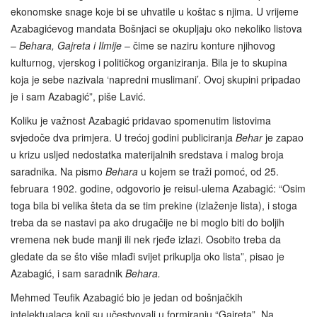
ekonomske snage koje bi se uhvatile u koštac s njima. U vrijeme
Azabagićevog mandata Bošnjaci se okupljaju oko nekoliko listova
–
Behara, Gajreta i Ilmije
– čime se naziru konture njihovog
kulturnog, vjerskog i političkog organiziranja. Bila je to skupina
koja je sebe nazivala ‘napredni muslimani’. Ovoj skupini pripadao
je i sam Azabagić”, piše Lavić.
Koliku je važnost Azabagić pridavao spomenutim listovima
svjedoče dva primjera. U trećoj godini publiciranja
Behar
je zapao
u krizu usljed nedostatka materijalnih sredstava i malog broja
saradnika. Na pismo
Behara
u kojem se traži pomoć, od 25.
februara 1902. godine, odgovorio je reisul-ulema Azabagić: “Osim
toga bila bi velika šteta da se tim prekine (izlaženje lista), i stoga
treba da se nastavi pa ako drugačije ne bi moglo biti do boljih
vremena nek bude manji ili nek rjeđe izlazi. Osobito treba da
gledate da se što više mlađi svijet prikuplja oko lista”, pisao je
Azabagić, i sam saradnik
Behara.
Mehmed Teufik Azabagić bio je jedan od bošnjačkih
intelektualaca koji su učestvovali u formiranju “Gajreta”. Na