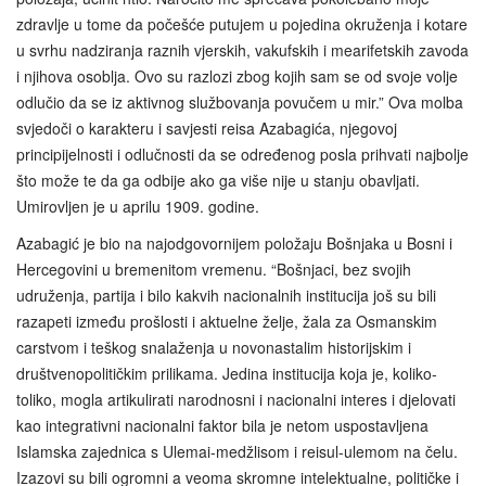
zdravlje u tome da počešće putujem u pojedina okruženja i kotare
u svrhu nadziranja raznih vjerskih, vakufskih i mearifetskih zavoda
i njihova osoblja. Ovo su razlozi zbog kojih sam se od svoje volje
odlučio da se iz aktivnog službovanja povučem u mir.” Ova molba
svjedoči o karakteru i savjesti reisa Azabagića, njegovoj
principijelnosti i odlučnosti da se određenog posla prihvati najbolje
što može te da ga odbije ako ga više nije u stanju obavljati.
Umirovljen je u aprilu 1909. godine.
Azabagić je bio na najodgovornijem položaju Bošnjaka u Bosni i
Hercegovini u bremenitom vremenu. “Bošnjaci, bez svojih
udruženja, partija i bilo kakvih nacionalnih institucija još su bili
razapeti između prošlosti i aktuelne želje, žala za Osmanskim
carstvom i teškog snalaženja u novonastalim historijskim i
društvenopolitičkim prilikama. Jedina institucija koja je, koliko-
toliko, mogla artikulirati narodnosni i nacionalni interes i djelovati
kao integrativni nacionalni faktor bila je netom uspostavljena
Islamska zajednica s Ulemai-medžlisom i reisul-ulemom na čelu.
Izazovi su bili ogromni a veoma skromne intelektualne, političke i