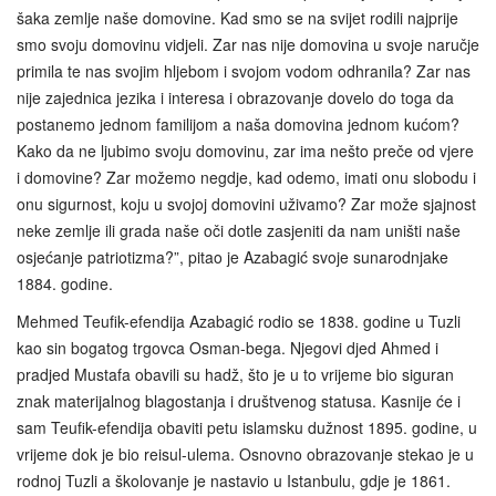
šaka zemlje naše domovine. Kad smo se na svijet rodili najprije
smo svoju domovinu vidjeli. Zar nas nije domovina u svoje naručje
primila te nas svojim hljebom i svojom vodom odhranila? Zar nas
nije zajednica jezika i interesa i obrazovanje dovelo do toga da
postanemo jednom familijom a naša domovina jednom kućom?
Kako da ne ljubimo svoju domovinu, zar ima nešto preče od vjere
i domovine? Zar možemo negdje, kad odemo, imati onu slobodu i
onu sigurnost, koju u svojoj domovini uživamo? Zar može sjajnost
neke zemlje ili grada naše oči dotle zasjeniti da nam uništi naše
osjećanje patriotizma?”, pitao je Azabagić svoje sunarodnjake
1884. godine.
Mehmed Teufik-efendija Azabagić rodio se 1838. godine u Tuzli
kao sin bogatog trgovca Osman-bega. Njegovi djed Ahmed i
pradjed Mustafa obavili su hadž, što je u to vrijeme bio siguran
znak materijalnog blagostanja i društvenog statusa. Kasnije će i
sam Teufik-efendija obaviti petu islamsku dužnost 1895. godine, u
vrijeme dok je bio reisul-ulema. Osnovno obrazovanje stekao je u
rodnoj Tuzli a školovanje je nastavio u Istanbulu, gdje je 1861.