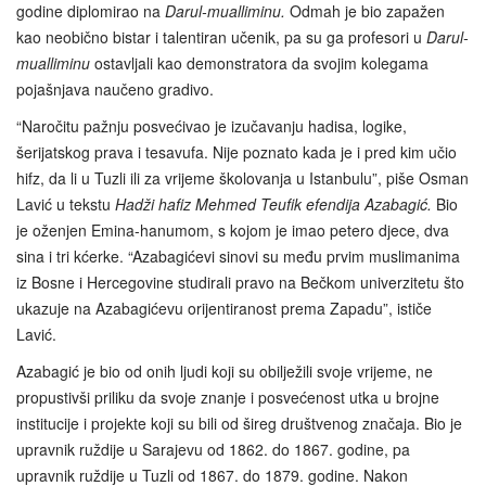
godine diplomirao na
Darul-mualliminu.
Odmah je bio zapažen
kao neobično bistar i talentiran učenik, pa su ga profesori u
Darul-
mualliminu
ostavljali kao demonstratora da svojim kolegama
pojašnjava naučeno gradivo.
“Naročitu pažnju posvećivao je izučavanju hadisa, logike,
šerijatskog prava i tesavufa. Nije poznato kada je i pred kim učio
hifz, da li u Tuzli ili za vrijeme školovanja u Istanbulu”, piše Osman
Lavić u tekstu
Hadži hafiz Mehmed Teufik efendija Azabagić.
Bio
je oženjen Emina-hanumom, s kojom je imao petero djece, dva
sina i tri kćerke. “Azabagićevi sinovi su među prvim muslimanima
iz Bosne i Hercegovine studirali pravo na Bečkom univerzitetu što
ukazuje na Azabagićevu orijentiranost prema Zapadu”, ističe
Lavić.
Azabagić je bio od onih ljudi koji su obilježili svoje vrijeme, ne
propustivši priliku da svoje znanje i posvećenost utka u brojne
institucije i projekte koji su bili od šireg društvenog značaja. Bio je
upravnik ruždije u Sarajevu od 1862. do 1867. godine, pa
upravnik ruždije u Tuzli od 1867. do 1879. godine. Nakon