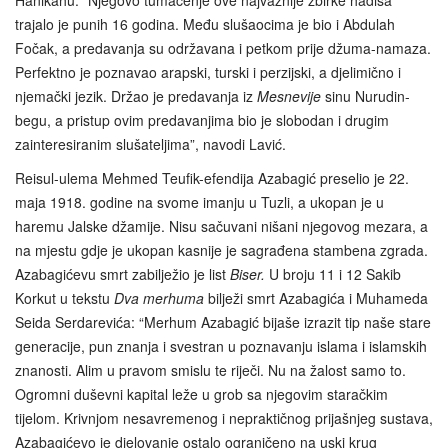
trajalo je punih 16 godina. Među slušaocima je bio i Abdulah
Fočak, a predavanja su održavana i petkom prije džuma-namaza.
Perfektno je poznavao arapski, turski i perzijski, a djelimično i
njemački jezik. Držao je predavanja iz
Mesnevije
sinu Nurudin-
begu, a pristup ovim predavanjima bio je slobodan i drugim
zainteresiranim slušateljima”, navodi Lavić.
Reisul-ulema Mehmed Teufik-efendija Azabagić preselio je 22.
maja 1918. godine na svome imanju u Tuzli, a ukopan je u
haremu Jalske džamije. Nisu sačuvani nišani njegovog mezara, a
na mjestu gdje je ukopan kasnije je sagrađena stambena zgrada.
Azabagićevu smrt zabilježio je list
Biser.
U broju 11 i 12 Sakib
Korkut u tekstu
Dva merhuma
bilježi smrt Azabagića i Muhameda
Seida Serdarevića: “Merhum Azabagić bijaše izrazit tip naše stare
generacije, pun znanja i svestran u poznavanju islama i islamskih
znanosti. Alim u pravom smislu te riječi. Nu na žalost samo to.
Ogromni duševni kapital leže u grob sa njegovim staračkim
tijelom. Krivnjom nesavremenog i nepraktičnog prijašnjeg sustava,
Azabagićevo je djelovanje ostalo ograničeno na uski krug