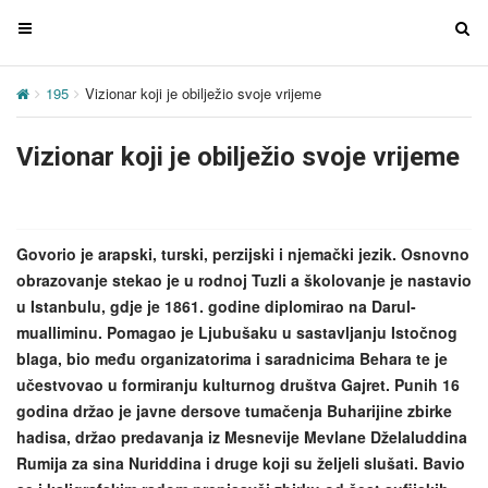
T
T
o
o
g
g
195
Vizionar koji je obilježio svoje vrijeme
g
g
l
l
Vizionar koji je obilježio svoje vrijeme
e
e
n
n
a
a
v
v
Govorio je arapski, turski, perzijski i njemački jezik. Osnovno
i
i
obrazovanje stekao je u rodnoj Tuzli a školovanje je nastavio
g
g
u Istanbulu, gdje je 1861. godine diplomirao na Darul-
a
a
mualliminu. Pomagao je Ljubušaku u sastavljanju Istočnog
t
t
blaga, bio među organizatorima i saradnicima Behara te je
i
i
učestvovao u formiranju kulturnog društva Gajret. Punih 16
o
o
godina držao je javne dersove tumačenja Buharijine zbirke
n
n
hadisa, držao predavanja iz Mesnevije Mevlane Dželaluddina
Rumija za sina Nuriddina i druge koji su željeli slušati. Bavio