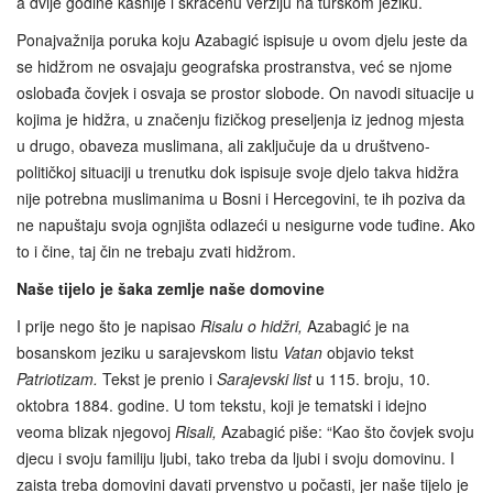
a dvije godine kasnije i skraćenu verziju na turskom jeziku.
Ponajvažnija poruka koju Azabagić ispisuje u ovom djelu jeste da
se hidžrom ne osvajaju geografska prostranstva, već se njome
oslobađa čovjek i osvaja se prostor slobode. On navodi situacije u
kojima je hidžra, u značenju fizičkog preseljenja iz jednog mjesta
u drugo, obaveza muslimana, ali zaključuje da u društveno-
političkoj situaciji u trenutku dok ispisuje svoje djelo takva hidžra
nije potrebna muslimanima u Bosni i Hercegovini, te ih poziva da
ne napuštaju svoja ognjišta odlazeći u nesigurne vode tuđine. Ako
to i čine, taj čin ne trebaju zvati hidžrom.
Naše tijelo je šaka zemlje naše domovine
I prije nego što je napisao
Risalu o hidžri,
Azabagić je na
bosanskom jeziku u sarajevskom listu
Vatan
objavio tekst
Patriotizam.
Tekst je prenio i
Sarajevski list
u 115. broju, 10.
oktobra 1884. godine. U tom tekstu, koji je tematski i idejno
veoma blizak njegovoj
Risali,
Azabagić piše: “Kao što čovjek svoju
djecu i svoju familiju ljubi, tako treba da ljubi i svoju domovinu. I
zaista treba domovini davati prvenstvo u počasti, jer naše tijelo je