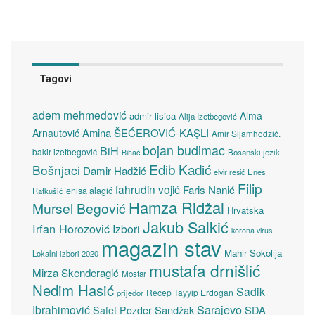
Tagovi
adem mehmedović
Alma
admir lisica
Alija Izetbegović
Amina ŠEĆEROVIĆ-KAŞLI
Arnautović
Amir Sijamhodžić.
bojan budimac
BiH
bakir izetbegović
Bosanski jezik
Bihać
Edib Kadić
Bošnjaci
Damir Hadžić
elvir resić
Enes
Filip
fahrudin vojić
Faris Nanić
enisa alagić
Ratkušić
Hamza Ridžal
Mursel Begović
Hrvatska
Jakub Salkić
Irfan Horozović
Izbori
korona virus
magazin stav
Mahir Sokolija
Lokalni izbori 2020
mustafa drnišlić
Mirza Skenderagić
Mostar
Nedim Hasić
Sadik
Recep Tayyip Erdogan
prijedor
Sarajevo
Ibrahimović
Sandžak
SDA
Safet Pozder