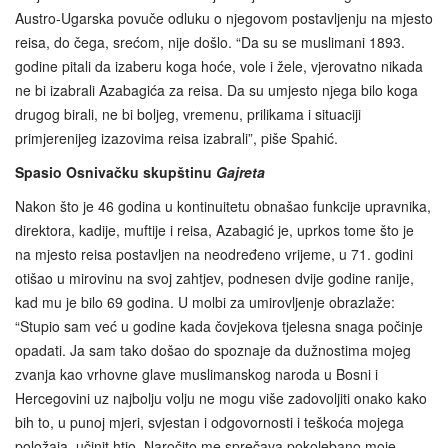
Austro-Ugarska povuče odluku o njegovom postavljenju na mjesto
reisa, do čega, srećom, nije došlo. “Da su se muslimani 1893.
godine pitali da izaberu koga hoće, vole i žele, vjerovatno nikada
ne bi izabrali Azabagića za reisa. Da su umjesto njega bilo koga
drugog birali, ne bi boljeg, vremenu, prilikama i situaciji
primjerenijeg izazovima reisa izabrali”, piše Spahić.
Spasio Osnivačku skupštinu
Gajreta
Nakon što je 46 godina u kontinuitetu obnašao funkcije upravnika,
direktora, kadije, muftije i reisa, Azabagić je, uprkos tome što je
na mjesto reisa postavljen na neodređeno vrijeme, u 71. godini
otišao u mirovinu na svoj zahtjev, podnesen dvije godine ranije,
kad mu je bilo 69 godina. U molbi za umirovljenje obrazlaže:
“Stupio sam već u godine kada čovjekova tjelesna snaga počinje
opadati. Ja sam tako došao do spoznaje da dužnostima mojeg
zvanja kao vrhovne glave muslimanskog naroda u Bosni i
Hercegovini uz najbolju volju ne mogu više zadovoljiti onako kako
bih to, u punoj mjeri, svjestan i odgovornosti i teškoća mojega
položaja, učinit htio. Naročito me sprečava pokolebano moje