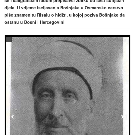
se i kaligrafskim radom prepisavši zbirku od šest sufijskih
djela. U vrijeme iseljavanja Bošnjaka u Osmansko carstvo
piše znamenitu Risalu o hidžri, u kojoj poziva Bošnjake da
ostanu u Bosni i Hercegovini