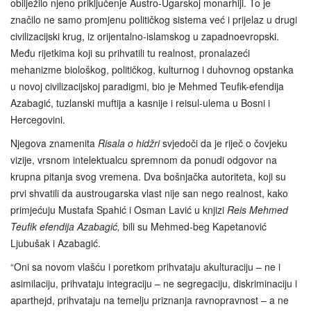
obilježilo njeno priključenje Austro-Ugarskoj monarhiji. To je
značilo ne samo promjenu političkog sistema već i prijelaz u drugi
civilizacijski krug, iz orijentalno-islamskog u zapadnoevropski.
Među rijetkima koji su prihvatili tu realnost, pronalazeći
mehanizme biološkog, političkog, kulturnog i duhovnog opstanka
u novoj civilizacijskoj paradigmi, bio je Mehmed Teufik-efendija
Azabagić, tuzlanski muftija a kasnije i reisul-ulema u Bosni i
Hercegovini.
Njegova znamenita
Risala o hidžri
svjedoči da je riječ o čovjeku
vizije, vrsnom intelektualcu spremnom da ponudi odgovor na
krupna pitanja svog vremena. Dva bošnjačka autoriteta, koji su
prvi shvatili da austrougarska vlast nije san nego realnost, kako
primjećuju Mustafa Spahić i Osman Lavić u knjizi
Reis Mehmed
Teufik efendija Azabagić,
bili su Mehmed-beg Kapetanović
Ljubušak i Azabagić.
“Oni sa novom vlašću i poretkom prihvataju akulturaciju – ne i
asimilaciju, prihvataju integraciju – ne segregaciju, diskriminaciju i
aparthejd, prihvataju na temelju priznanja ravnopravnost – a ne