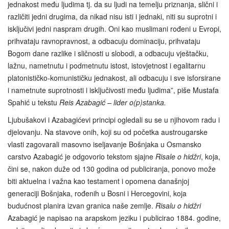
jednakost među ljudima tj. da su ljudi na temelju priznanja, slični i
različiti jedni drugima, da nikad nisu isti i jednaki, niti su suprotni i
isključivi jedni naspram drugih. Oni kao muslimani rođeni u Evropi,
prihvataju ravnopravnost, a odbacuju dominaciju, prihvataju
Bogom dane razlike i sličnosti u slobodi, a odbacuju vještačku,
lažnu, nametnutu i podmetnutu istost, istovjetnost i egalitarnu
platonističko-komunističku jednakost, ali odbacuju i sve isforsirane
i nametnute suprotnosti i isključivosti među ljudima”, piše Mustafa
Spahić u tekstu
Reis Azabagić – lider o(p)stanka.
Ljubušakovi i Azabagićevi principi ogledali su se u njihovom radu i
djelovanju. Na stavove onih, koji su od početka austrougarske
vlasti zagovarali masovno iseljavanje Bošnjaka u Osmansko
carstvo Azabagić je odgovorio tekstom sjajne
Risale o hidžri
, koja,
čini se, nakon duže od 130 godina od publiciranja, ponovo može
biti aktuelna i važna kao testament i opomena današnjoj
generaciji Bošnjaka, rođenih u Bosni i Hercegovini, koja
budućnost planira izvan granica naše zemlje.
Risalu o hidžri
Azabagić je napisao na arapskom jeziku i publicirao 1884. godine,