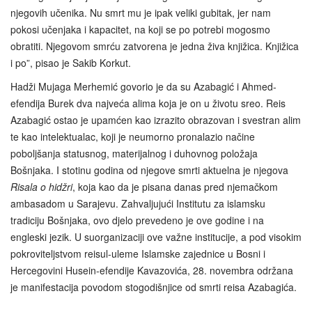
njegovih učenika. Nu smrt mu je ipak veliki gubitak, jer nam
pokosi učenjaka i kapacitet, na koji se po potrebi mogosmo
obratiti. Njegovom smrću zatvorena je jedna živa knjižica. Knjižica
i po”, pisao je Sakib Korkut.
Hadži Mujaga Merhemić govorio je da su Azabagić i Ahmed-
efendija Burek dva najveća alima koja je on u životu sreo. Reis
Azabagić ostao je upamćen kao izrazito obrazovan i svestran alim
te kao intelektualac, koji je neumorno pronalazio načine
poboljšanja statusnog, materijalnog i duhovnog položaja
Bošnjaka. I stotinu godina od njegove smrti aktuelna je njegova
Risala o hidžri
, koja kao da je pisana danas pred njemačkom
ambasadom u Sarajevu. Zahvaljujući Institutu za islamsku
tradiciju Bošnjaka, ovo djelo prevedeno je ove godine i na
engleski jezik. U suorganizaciji ove važne institucije, a pod visokim
pokroviteljstvom reisul-uleme Islamske zajednice u Bosni i
Hercegovini Husein-efendije Kavazovića, 28. novembra održana
je manifestacija povodom stogodišnjice od smrti reisa Azabagića.