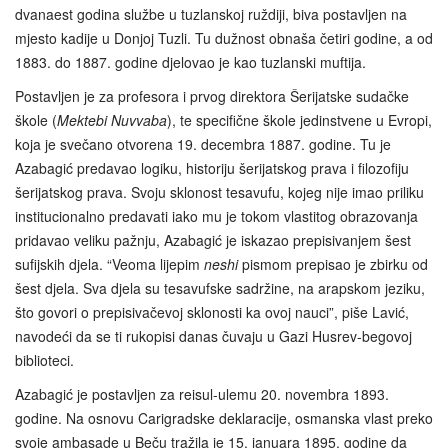
dvanaest godina službe u tuzlanskoj ruždiji, biva postavljen na
mjesto kadije u Donjoj Tuzli. Tu dužnost obnaša četiri godine, a od
1883. do 1887. godine djelovao je kao tuzlanski muftija.
Postavljen je za profesora i prvog direktora Šerijatske sudačke
škole (
Mektebi Nuvvaba
), te specifične škole jedinstvene u Evropi,
koja je svečano otvorena 19. decembra 1887. godine. Tu je
Azabagić predavao logiku, historiju šerijatskog prava i filozofiju
šerijatskog prava. Svoju sklonost tesavufu, kojeg nije imao priliku
institucionalno predavati iako mu je tokom vlastitog obrazovanja
pridavao veliku pažnju, Azabagić je iskazao prepisivanjem šest
sufijskih djela. “Veoma lijepim
neshi
pismom prepisao je zbirku od
šest djela. Sva djela su tesavufske sadržine, na arapskom jeziku,
što govori o prepisivačevoj sklonosti ka ovoj nauci”, piše Lavić,
navodeći da se ti rukopisi danas čuvaju u Gazi Husrev-begovoj
biblioteci.
Azabagić je postavljen za reisul-ulemu 20. novembra 1893.
godine. Na osnovu Carigradske deklaracije, osmanska vlast preko
svoje ambasade u Beču tražila je 15. januara 1895. godine da