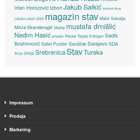
Jakub Salkić
Irfan Horozović
Izbori
korona virus
magazin stav
Mahir Sokolija
Lokalni izbori 2020
mustafa drnišlić
Mirza Skenderagić
Mostar
Nedim Hasić
Sadik
Recep Tayyip Erdogan
prijedor
Sarajevo
Ibrahimović
Sandžak
SDA
Safet Pozder
Stav
Turska
Srebrenica
Srbija
Sirija
Impressum
Prodaja
Marketing