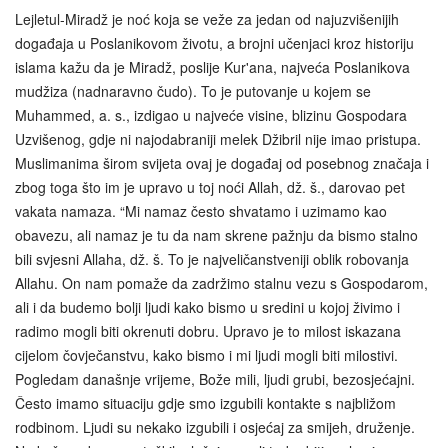
Lejletul-Miradž je noć koja se veže za jedan od najuzvišenijih
događaja u Poslanikovom životu, a brojni učenjaci kroz historiju
islama kažu da je Miradž, poslije Kur'ana, najveća Poslanikova
mudžiza (nadnaravno čudo). To je putovanje u kojem se
Muhammed, a. s., izdigao u najveće visine, blizinu Gospodara
Uzvišenog, gdje ni najodabraniji melek Džibril nije imao pristupa.
Muslimanima širom svijeta ovaj je događaj od posebnog značaja i
zbog toga što im je upravo u toj noći Allah, dž. š., darovao pet
vakata namaza. “Mi namaz često shvatamo i uzimamo kao
obavezu, ali namaz je tu da nam skrene pažnju da bismo stalno
bili svjesni Allaha, dž. š. To je najveličanstveniji oblik robovanja
Allahu. On nam pomaže da zadržimo stalnu vezu s Gospodarom,
ali i da budemo bolji ljudi kako bismo u sredini u kojoj živimo i
radimo mogli biti okrenuti dobru. Upravo je to milost iskazana
cijelom čovječanstvu, kako bismo i mi ljudi mogli biti milostivi.
Pogledam današnje vrijeme, Bože mili, ljudi grubi, bezosjećajni.
Često imamo situaciju gdje smo izgubili kontakte s najbližom
rodbinom. Ljudi su nekako izgubili i osjećaj za smijeh, druženje.