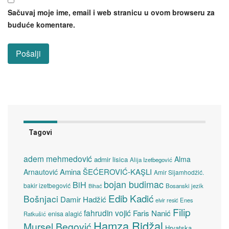
Sačuvaj moje ime, email i web stranicu u ovom browseru za
buduće komentare.
Tagovi
adem mehmedović
Alma
admir lisica
Alija Izetbegović
Amina ŠEĆEROVIĆ-KAŞLI
Arnautović
Amir Sijamhodžić.
bojan budimac
BiH
bakir izetbegović
Bosanski jezik
Bihać
Edib Kadić
Bošnjaci
Damir Hadžić
elvir resić
Enes
Filip
fahrudin vojić
Faris Nanić
enisa alagić
Ratkušić
Hamza Ridžal
Mursel Begović
Hrvatska