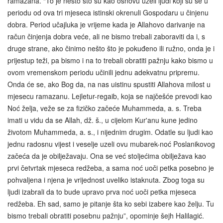
ramazana. “To je nešto što su kao osnovu uzeli ljudi koji su se u
periodu od ova tri mjeseca istinski okrenuli Gospodaru u činjenu
dobra. Period učajluka je vrijeme kada je Allahovo darivanje na
račun činjenja dobra veće, ali ne bismo trebali zaboraviti da i, s
druge strane, ako činimo nešto što je pokuđeno ili ružno, onda je i
prijestup teži, pa bismo i na to trebali obratiti pažnju kako bismo u
ovom vremenskom periodu učinili jednu adekvatnu pripremu.
Onda će se, ako Bog da, na nas uistinu spustiti Allahova milost u
mjesecu ramazanu. Lejletur-regaib, koja se najčešće prevodi kao
Noć želja, veže se za fizičko začeće Muhammeda, a. s. Treba
imati u vidu da se Allah, dž. š., u cijelom Kur'anu kune jedino
životom Muhammeda, a. s., i nijednim drugim. Odatle su ljudi kao
jednu radosnu vijest i veselje uzeli ovu mubarek-noć Poslanikovog
začeća da je obilježavaju. Ona se već stoljećima obilježava kao
prvi četvrtak mjeseca redžeba, a sama noć uoči petka posebno je
pohvaljena i njena je vrijednost uveliko istaknuta. Zbog toga su
ljudi izabrali da to bude upravo prva noć uoči petka mjeseca
redžeba. Eh sad, samo je pitanje šta ko sebi izabere kao želju. Tu
bismo trebali obratiti posebnu pažnju”, opominje šejh Halilagić.