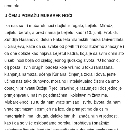
ummeta.
U ČEMU POMAŽU MUBAREK-NOĆI
Iza nas su tri mubarek-noći (Lejletur-regaib, Lejletul-Miradž,
Lejletul-berat), a pred nama je Lejletul-kadr (10. juni). Prof. dr.
Zuhdija Hasanović, dekan Fakulteta islamskih nauka Univerziteta
u Sarajevu, kaže da su svake od prvih tri noći izuzetno značajne i
da one dolaze kao najava Lejletul-kadra, koja je sa svim onim što
u sebi nosi bolja od cijelog jednog ljudskog života. “U konačnici,
cilj posta i svih drugih ibadeta koje vršimo u toku ramazana,
klanjanja namaza, učenja Kur'ana, činjenja zikra i dova, jeste
učiniti nas tako duhovno, moralno i intelektualno čistim da smo
dostojni prihvatiti Božiju Riječ, pravilno je razumjeti i dosljedno je
primjenjivati u našim pojedinačnim i kolektivnim životima.
Mubarek-noći su tu da nam vrate smisao i svrhu života, da nam
vrate optimizam i osmijeh na lice, da primijetimo da osim
materijalnih ima i drugih, daleko bitnijih i značajnijih vrijednosti,
kao i da se više oslobađamo poroka i prohtjeva i snažnije
osjećamo ljepotu ibadeta i prepuštanja duhovnim nasladama i