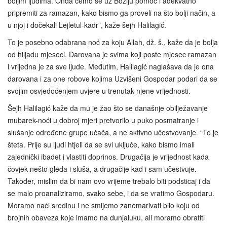
boljim ljudima. Onda ćemo se uz Božiju pomoć i adekvatno
pripremiti za ramazan, kako bismo ga proveli na što bolji način, a
u njoj i dočekali Lejletul‑kadr”, kaže šejh Halilagić.
To je posebno odabrana noć za koju Allah, dž. š., kaže da je bolja
od hiljadu mjeseci. Darovana je svima koji poste mjesec ramazan
i vrijedna je za sve ljude. Međutim, Halilagić naglašava da je ona
darovana i za one robove kojima Uzvišeni Gospodar podari da se
svojim osvjedočenjem uvjere u trenutak njene vrijednosti.
Šejh Halilagić kaže da mu je žao što se današnje obilježavanje
mubarek-noći u dobroj mjeri pretvorilo u puko posmatranje i
slušanje određene grupe učača, a ne aktivno učestvovanje. “To je
šteta. Prije su ljudi htjeli da se svi uključe, kako bismo imali
zajednički ibadet i vlastiti doprinos. Drugačija je vrijednost kada
čovjek nešto gleda i sluša, a drugačije kad i sam učestvuje.
Također, mislim da bi nam ovo vrijeme trebalo biti podsticaj i da
se malo proanaliziramo, svako sebe, i da se vratimo Gospodaru.
Moramo naći sredinu i ne smijemo zanemarivati bilo koju od
brojnih obaveza koje imamo na dunjaluku, ali moramo obratiti