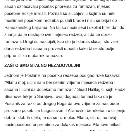
šaban označavaju početak priprema za ramazan, mjesec
posebne Božije milosti. Poznati su slučajevi u kojima su neki
muslimani početkom redžeba puštali brade i nisu se brijali do
Ramazanskog bajrama. Na taj su način sebi i okolini htjeli dati do
znanja da je nastupio sveti mjesec redžeb, a i da će ubrzo
ramazan. Drugi su nastojali, kao što je i danas slučaj, što više
dana redžeba i šabana provesti u postu kako bi se što bolje
pripremili za mubarek-ramazan.
ZAŠTO SMO STALNO NEZADOVOLJNI
Jednom je Poslanik na početku redžeba podigao ruke kazavši:
“Allahu moj, učini nam berićetnim vrijeme mjeseca redžeba i
šabana i učini da dočekamo ramazan.” Sead Halilagić, šejh Hadži
Sinanove tekije u Sarajevu, ovaj događaj tumači tako da je
Poslanik zatražio od dragog Boga da ovo vrijeme za nas bude
protkano posebnim blagoslovom i Allahovim bereketom u činjenju
dobra i dobrih djela, te da se uz molbu Allahu, dž. š., na ovaj
način posebno pripremimo za dolazak mjeseca Allahove milosti,