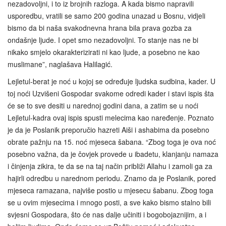
nezadovoljni, i to iz brojnih razloga. A kada bismo napravili
usporedbu, vratili se samo 200 godina unazad u Bosnu, vidjeli
bismo da bi naša svakodnevna hrana bila prava gozba za
ondašnje ljude. I opet smo nezadovoljni. To stanje nas ne bi
nikako smjelo okarakterizirati ni kao ljude, a posebno ne kao
muslimane”, naglašava Halilagić.
Lejletul-berat je noć u kojoj se određuje ljudska sudbina, kader. U
toj noći Uzvišeni Gospodar svakome odredi kader i stavi ispis šta
će se to sve desiti u narednoj godini dana, a zatim se u noći
Lejletul-kadra ovaj ispis spusti melecima kao naređenje. Poznato
je da je Poslanik preporučio hazreti Aiši i ashabima da posebno
obrate pažnju na 15. noć mjeseca šabana. “Zbog toga je ova noć
posebno važna, da je čovjek provede u ibadetu, klanjanju namaza
i činjenja zikira, te da se na taj način približi Allahu i zamoli ga za
hajirli odredbu u narednom periodu. Znamo da je Poslanik, pored
mjeseca ramazana, najviše postio u mjesecu šabanu. Zbog toga
se u ovim mjesecima i mnogo posti, a sve kako bismo stalno bili
svjesni Gospodara, što će nas dalje učiniti i bogobojaznijim, a i