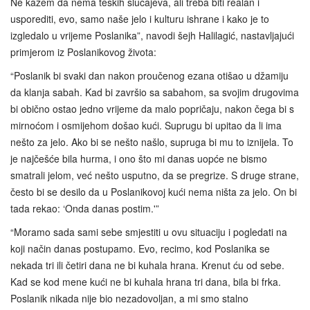
Ne kažem da nema teških slučajeva, ali treba biti realan i
usporediti, evo, samo naše jelo i kulturu ishrane i kako je to
izgledalo u vrijeme Poslanika”, navodi šejh Halilagić, nastavljajući
primjerom iz Poslanikovog života:
“Poslanik bi svaki dan nakon proučenog ezana otišao u džamiju
da klanja sabah. Kad bi završio sa sabahom, sa svojim drugovima
bi obično ostao jedno vrijeme da malo popričaju, nakon čega bi s
mirnoćom i osmijehom došao kući. Suprugu bi upitao da li ima
nešto za jelo. Ako bi se nešto našlo, supruga bi mu to iznijela. To
je najčešće bila hurma, i ono što mi danas uopće ne bismo
smatrali jelom, već nešto usputno, da se pregrize. S druge strane,
često bi se desilo da u Poslanikovoj kući nema ništa za jelo. On bi
tada rekao: ‘Onda danas postim.'”
“Moramo sada sami sebe smjestiti u ovu situaciju i pogledati na
koji način danas postupamo. Evo, recimo, kod Poslanika se
nekada tri ili četiri dana ne bi kuhala hrana. Krenut ću od sebe.
Kad se kod mene kući ne bi kuhala hrana tri dana, bila bi frka.
Poslanik nikada nije bio nezadovoljan, a mi smo stalno