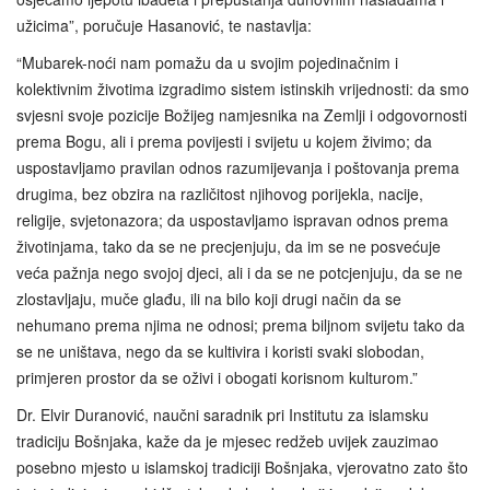
užicima”, poručuje Hasanović, te nastavlja:
“Mubarek-noći nam pomažu da u svojim pojedinačnim i
kolektivnim životima izgradimo sistem istinskih vrijednosti: da smo
svjesni svoje pozicije Božijeg namjesnika na Zemlji i odgovornosti
prema Bogu, ali i prema povijesti i svijetu u kojem živimo; da
uspostavljamo pravilan odnos razumijevanja i poštovanja prema
drugima, bez obzira na različitost njihovog porijekla, nacije,
religije, svjetonazora; da uspostavljamo ispravan odnos prema
životinjama, tako da se ne precjenjuju, da im se ne posvećuje
veća pažnja nego svojoj djeci, ali i da se ne potcjenjuju, da se ne
zlostavljaju, muče glađu, ili na bilo koji drugi način da se
nehumano prema njima ne odnosi; prema biljnom svijetu tako da
se ne uništava, nego da se kultivira i koristi svaki slobodan,
primjeren prostor da se oživi i obogati korisnom kulturom.”
Dr. Elvir Duranović, naučni saradnik pri Institutu za islamsku
tradiciju Bošnjaka, kaže da je mjesec redžeb uvijek zauzimao
posebno mjesto u islamskoj tradiciji Bošnjaka, vjerovatno zato što