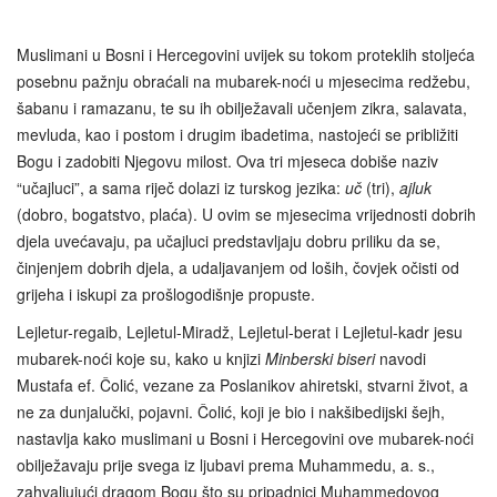
Muslimani u Bosni i Hercegovini uvijek su tokom proteklih stoljeća
posebnu pažnju obraćali na mubarek-noći u mjesecima redžebu,
šabanu i ramazanu, te su ih obilježavali učenjem zikra, salavata,
mevluda, kao i postom i drugim ibadetima, nastojeći se približiti
Bogu i zadobiti Njegovu milost. Ova tri mjeseca dobiše naziv
“učajluci”, a sama riječ dolazi iz turskog jezika:
uč
(tri),
ajluk
(dobro, bogatstvo, plaća). U ovim se mjesecima vrijednosti dobrih
djela uvećavaju, pa učajluci predstavljaju dobru priliku da se,
činjenjem dobrih djela, a udaljavanjem od loših, čovjek očisti od
grijeha i iskupi za prošlogodišnje propuste.
Lejletur-regaib, Lejletul-Miradž, Lejletul-berat i Lejletul-kadr jesu
mubarek-noći koje su, kako u knjizi
Minberski biseri
navodi
Mustafa ef. Čolić, vezane za Poslanikov ahiretski, stvarni život, a
ne za dunjalučki, pojavni. Čolić, koji je bio i nakšibedijski šejh,
nastavlja kako muslimani u Bosni i Hercegovini ove mubarek-noći
obilježavaju prije svega iz ljubavi prema Muhammedu, a. s.,
zahvaljujući dragom Bogu što su pripadnici Muhammedovog