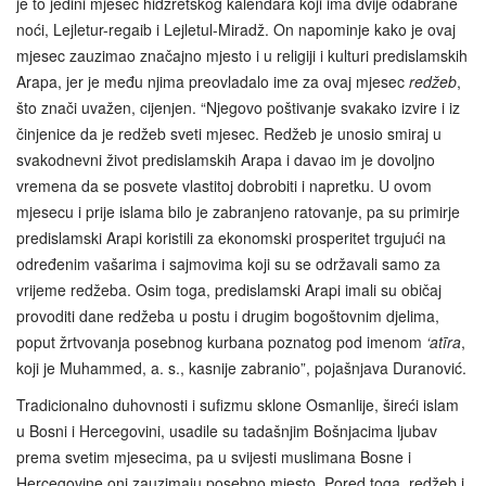
je to jedini mjesec hidžretskog kalendara koji ima dvije odabrane
noći, Lejletur-regaib i Lejletul-Miradž. On napominje kako je ovaj
mjesec zauzimao značajno mjesto i u religiji i kulturi predislamskih
Arapa, jer je među njima preovladalo ime za ovaj mjesec
redžeb
,
što znači uvažen, cijenjen. “Njegovo poštivanje svakako izvire i iz
činjenice da je redžeb sveti mjesec. Redžeb je unosio smiraj u
svakodnevni život predislamskih Arapa i davao im je dovoljno
vremena da se posvete vlastitoj dobrobiti i napretku. U ovom
mjesecu i prije islama bilo je zabranjeno ratovanje, pa su primirje
predislamski Arapi koristili za ekonomski prosperitet trgujući na
određenim vašarima i sajmovima koji su se održavali samo za
vrijeme redžeba. Osim toga, predislamski Arapi imali su običaj
provoditi dane redžeba u postu i drugim bogoštovnim djelima,
poput žrtvovanja posebnog kurbana poznatog pod imenom
‘atīra
,
koji je Muhammed, a. s., kasnije zabranio”, pojašnjava Duranović.
Tradicionalno duhovnosti i sufizmu sklone Osmanlije, šireći islam
u Bosni i Hercegovini, usadile su tadašnjim Bošnjacima ljubav
prema svetim mjesecima, pa u svijesti muslimana Bosne i
Hercegovine oni zauzimaju posebno mjesto. Pored toga, redžeb i