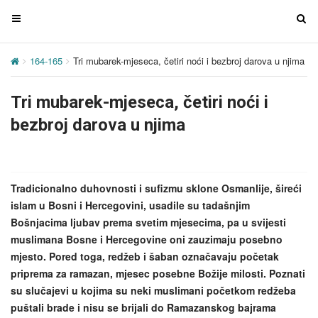
T
T
o
o
g
g
164-165
Tri mubarek-mjeseca, četiri noći i bezbroj darova u njima
g
g
l
l
Tri mubarek-mjeseca, četiri noći i
e
e
n
n
bezbroj darova u njima
a
a
v
v
i
i
g
g
Tradicionalno duhovnosti i sufizmu sklone Osmanlije, šireći
a
a
islam u Bosni i Hercegovini, usadile su tadašnjim
t
t
Bošnjacima ljubav prema svetim mjesecima, pa u svijesti
i
i
muslimana Bosne i Hercegovine oni zauzimaju posebno
o
o
mjesto. Pored toga, redžeb i šaban označavaju početak
n
n
priprema za ramazan, mjesec posebne Božije milosti. Poznati
su slučajevi u kojima su neki muslimani početkom redžeba
puštali brade i nisu se brijali do Ramazanskog bajrama