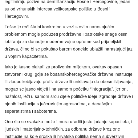
legitimiraju pozive na demilitarizaciju Bosne i Hercegovine, jedan
su od vrhunskih interesa velikosrpske politike u Bosni i
Hercegovini.
Teško je reći šta bi konkretno u vezi s ovim narastajućim
problemom mogle poduzeti prodržavne i patriotske snage osim
lobiranja za donacije moderne vojne opreme kod prijateljskih
država, čime bi se pokušao barem donekle ublažiti narastajući jaz
u vojnim kapacitetima.
Iako je kasno plakati za prolivenim mlijekom, ovakav opasan
zatvoreni krug, gdje se bosanskohercegovačke državne institucije
ili zloupotrebljavaju protiv države ili uništavaju do obesmišljavanja,
mogao se jasno vidjeti i na samom početku “integracija”, jer on,
nažalost, leži u samom srcu cijele političke ideje izgradnje države i
njenih institucija s jučerašnjim agresorima, a današnjim
separatistima i saboterima.
Ono što se svakako može i mora uraditi jeste jačanje kapaciteta, i
ljudskih i materijalno-tehničkih, za odbranu države kroz one
institucije na koje srpska ili hrvatska politika nema subverzivni