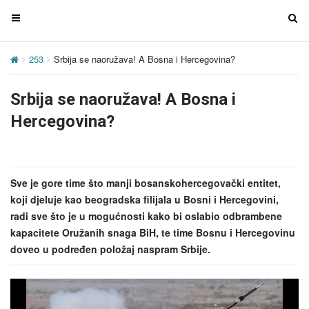
T
T
o
o
g
g
253
Srbija se naoružava! A Bosna i Hercegovina?
g
g
l
l
Srbija se naoružava! A Bosna i
e
e
n
n
Hercegovina?
a
a
v
v
i
i
g
g
Sve je gore time što manji bosanskohercegovački entitet,
a
a
koji djeluje kao beogradska filijala u Bosni i Hercegovini,
t
t
radi sve što je u mogućnosti kako bi oslabio odbrambene
i
i
kapacitete Oružanih snaga BiH, te time Bosnu i Hercegovinu
o
o
doveo u podređen položaj naspram Srbije.
n
n