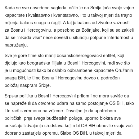
Kada se sve navedeno sagleda, očito je da Srbija jača svoje vojne
kapacitete i kvalitativno i kvantitativno, i to u takvoj mjeri da trajno
mijenja balans snaga u regiji. A taj je balans od životne važnosti
za Bosnu i Hercegovinu, a posebno za Bošnjake, koji su se zakleli
da se “nikada više” neće dovesti u situaciju potpune inferiornost u
naoružanju.
Sve je gore time što manji bosanskohercegovački entitet, koji
djeluje kao beogradska filijala u Bosni i Hercegovini, radi sve što
je u mogućnosti kako bi oslabio odbrambene kapacitete Oružanih
snaga BiH, te time Bosnu i Hercegovinu doveo u podređen
položaj naspram Srbije.
Srpska politika u Bosni i Hercegovini pritom i ne mora suviše da
se napreže ili da otvoreno udara na samo postojanje OS BiH, iako
i to radi s vremena na vrijeme. Dovoljno je da upotrebom
političkih, prije svega budžetskih poluga, uporno blokira sve
pokušaje izdvajanja sredstava kojim bi OS BiH obnovile svoju već
dobrano zastarjelu opremu. Slabe OS BiH, u takvoj mjeri da