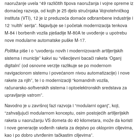
naoružanje uvela “49 različitih tipova naoružanja i vojne opreme iz
domaćeg razvoja, od kojih je 25 djelo stručnjaka Vojnotehničkog
instituta (VTI), 12 je iz preduzeća domaće odbrambene industrije i
12 ‘nultih’ serija”. Najavljuje se i početak modernizacija tenkova
M-84 i borbenih vozila pješadije M-80A te uvođenje u upotrebu
nove modularne automatske puške M-17.
Politika
piše i o “uvođenju novih i modernizovanih artiljerijskih
sistema i municije” kakvi su “višecijevni bacači raketa ‘Oganj
digitalni’ (od osnovne verzije razlikuje se po modernom
navigacionom sistemu i povećanom nivou automatizacije) i nove
rakete za njih”, te i o modernizaciji “komandnih vozila,
računarsko-softverskih sistema i optoelektronskih sredstava za
upravljanje vatrom”.
Navodno je u završnoj fazi razvoja i “modularni oganj”, koji,
“zahvaljujući modularnom konceptu, osim postojećih artiljerijskih
raketa u naoružanju VS dometa do 40 kilometara, može da koristi
i nove generacije vođenih raketa za dejstvo po oklopnim ciljevima,
kao i po dobro utvrđenim tačkastim ciljevima”.