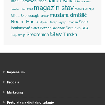
Jakub Salkić
Irfan Horozović
Izbori
korona virus
magazin stav
Mahir Sokolija
Lokalni izbori 2020
mustafa drnišlić
Mirza Skenderagić
Mostar
Nedim Hasić
Sadik
Recep Tayyip Erdogan
prijedor
Sarajevo
Ibrahimović
Sandžak
SDA
Safet Pozder
Stav
Turska
Srebrenica
Srbija
Sirija
Impressum
Prodaja
Marketing
Pretplata na digitalno izdanje