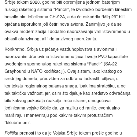
Srbije tokom 2020. godine biti opremljena jednom baterijom
ruskog raketnog sistema “Pancir”, te izviđačko-borbenim kineskim
bespilotnim letjelicama CH-92A, a da će eskadrila “Mig 29” biti
ojačana isporukom još četiri nova aviona. Zanimljivo je da se
ovakva modernizacija i dodatno naoružavanje vrši istovremeno u
oblasti ofanzivnog, ali i defanzivnog naoružanja.
Konkretno, Srbija uz jačanje vazduhoplovstva s avionima i
naoružanim dronovima istovremeno jača i svoje PVO kapacitete
uvođenjem spomenutog raketnog sistema “Pancir” (SA-22
Grayhound u NATO kodifikaciji). Ovaj sistem, iako kratkog do
srednjeg dometa, predviđen za odbranu tačkastih ciljeva, u
kontekstu regionalnog balansa snaga, ipak ima stratešku, a ne
tek taktičku važnost, jer, osim što djeluje kao sredstvo odvraćanja
bilo kakvog pokušaja reakcije treće strane, omogućava
jedinicama vojske Srbije da, za razliku od ranije, eventualno
marširaju i manevriraju pod kakvim-takvim protuzračnim
“kišobranom”.
Politika
prenosi i to da je Vojska Srbije tokom prošle godine u