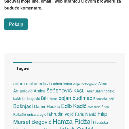
Sačuvaj moje ime, email i web stranicu u ovom browseru za
buduće komentare.
Tagovi
adem mehmedović
Alma
admir lisica
Alija Izetbegović
Amina ŠEĆEROVIĆ-KAŞLI
Arnautović
Amir Sijamhodžić.
bojan budimac
BiH
bakir izetbegović
Bosanski jezik
Bihać
Edib Kadić
Bošnjaci
Damir Hadžić
elvir resić
Enes
Filip
fahrudin vojić
Faris Nanić
enisa alagić
Ratkušić
Hamza Ridžal
Mursel Begović
Hrvatska