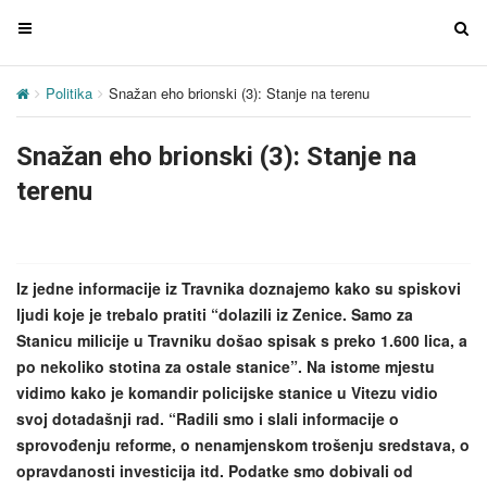
T
T
o
o
g
g
Politika
Snažan eho brionski (3): Stanje na terenu
g
g
l
l
Snažan eho brionski (3): Stanje na
e
e
n
n
terenu
a
a
v
v
i
i
g
g
Iz jedne informacije iz Travnika doznajemo kako su spiskovi
a
a
ljudi koje je trebalo pratiti “dolazili iz Zenice. Samo za
t
t
Stanicu milicije u Travniku došao spisak s preko 1.600 lica, a
i
i
po nekoliko stotina za ostale stanice”. Na istome mjestu
o
o
vidimo kako je komandir policijske stanice u Vitezu vidio
n
n
svoj dotadašnji rad. “Radili smo i slali informacije o
sprovođenju reforme, o nenamjenskom trošenju sredstava, o
opravdanosti investicija itd. Podatke smo dobivali od