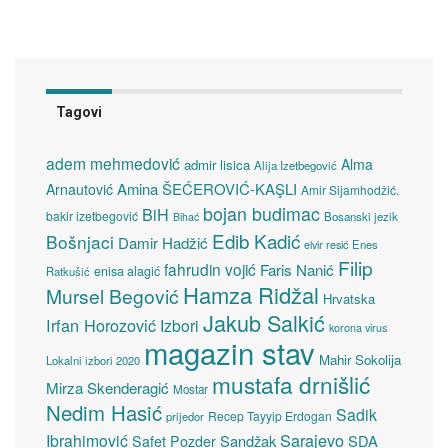
Tagovi
adem mehmedović
Alma
admir lisica
Alija Izetbegović
Amina ŠEĆEROVIĆ-KAŞLI
Arnautović
Amir Sijamhodžić.
bojan budimac
BiH
bakir izetbegović
Bosanski jezik
Bihać
Edib Kadić
Bošnjaci
Damir Hadžić
elvir resić
Enes
Filip
fahrudin vojić
Faris Nanić
enisa alagić
Ratkušić
Hamza Ridžal
Mursel Begović
Hrvatska
Jakub Salkić
Irfan Horozović
Izbori
korona virus
magazin stav
Mahir Sokolija
Lokalni izbori 2020
mustafa drnišlić
Mirza Skenderagić
Mostar
Nedim Hasić
Sadik
Recep Tayyip Erdogan
prijedor
Sarajevo
Ibrahimović
Sandžak
SDA
Safet Pozder