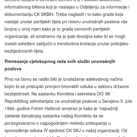
informativnog biltena koji je nastajao u Odjeljenju za informacije i
dokumentaciju CK SKBiH. Treba naglasiti i to kako građa koja
nastaje unutar partijskih tijela pri resoru unutrašnjih poslova nije
brojna u onoj mjeri kako je to građa osnovnih partijskih
organizacija, ali smatramo da je ipak dovoljna kako bi se mogli
izvesti određeni zaključci o trendovima kretanja unutar policijsko-
bezbjednosnih tijela.
Pretresanje cjelokupnog rada svih službi unutrašnjih
poslova
Prvo na čemu se radilo bilo je iznalaženje adekvatnog načina
kojim bi se pristupilo primjeni brionskih odluka u sektoru državne
bezbjednosti. Na sastanku Komiteta i sekretara OO SK
Republičkog sekretarijata za unutrašnje poslove u Sarajevu 5. jula
1966. godine Fehim Halilović smatrao je kako je “najvažniji
zadatak današnjeg sastanka našeg Komiteta da se
porazgovaramo o najpogodnijem metodu pristupanja u
sprovođenje odluka IV sjednice CK SKJ u našoj organizaciji. Od