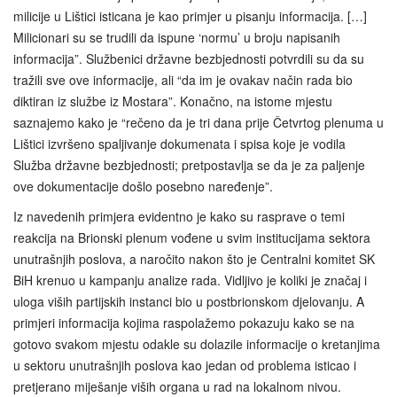
milicije u Lištici isticana je kao primjer u pisanju informacija. […]
Milicionari su se trudili da ispune ‘normu’ u broju napisanih
informacija”. Službenici državne bezbjednosti potvrdili su da su
tražili sve ove informacije, ali “da im je ovakav način rada bio
diktiran iz službe iz Mostara”. Konačno, na istome mjestu
saznajemo kako je “rečeno da je tri dana prije Četvrtog plenuma u
Lištici izvršeno spaljivanje dokumenata i spisa koje je vodila
Služba državne bezbjednosti; pretpostavlja se da je za paljenje
ove dokumentacije došlo posebno naređenje”.
Iz navedenih primjera evidentno je kako su rasprave o temi
reakcija na Brionski plenum vođene u svim institucijama sektora
unutrašnjih poslova, a naročito nakon što je Centralni komitet SK
BiH krenuo u kampanju analize rada. Vidljivo je koliki je značaj i
uloga viših partijskih instanci bio u postbrionskom djelovanju. A
primjeri informacija kojima raspolažemo pokazuju kako se na
gotovo svakom mjestu odakle su dolazile informacije o kretanjima
u sektoru unutrašnjih poslova kao jedan od problema isticao i
pretjerano miješanje viših organa u rad na lokalnom nivou.