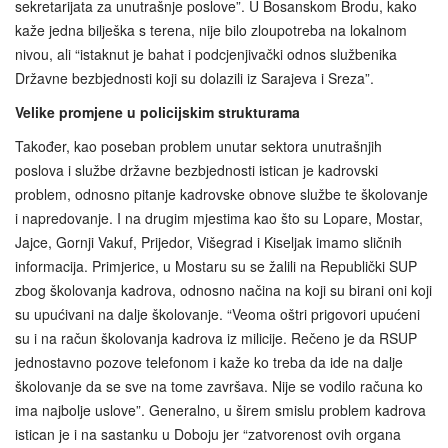
sekretarijata za unutrašnje poslove”. U Bosanskom Brodu, kako
kaže jedna bilješka s terena, nije bilo zloupotreba na lokalnom
nivou, ali “istaknut je bahat i podcjenjivački odnos službenika
Državne bezbjednosti koji su dolazili iz Sarajeva i Sreza”.
Velike promjene u policijskim strukturama
Također, kao poseban problem unutar sektora unutrašnjih
poslova i službe državne bezbjednosti istican je kadrovski
problem, odnosno pitanje kadrovske obnove službe te školovanje
i napredovanje. I na drugim mjestima kao što su Lopare, Mostar,
Jajce, Gornji Vakuf, Prijedor, Višegrad i Kiseljak imamo sličnih
informacija. Primjerice, u Mostaru su se žalili na Republički SUP
zbog školovanja kadrova, odnosno načina na koji su birani oni koji
su upućivani na dalje školovanje. “Veoma oštri prigovori upućeni
su i na račun školovanja kadrova iz milicije. Rečeno je da RSUP
jednostavno pozove telefonom i kaže ko treba da ide na dalje
školovanje da se sve na tome završava. Nije se vodilo računa ko
ima najbolje uslove”. Generalno, u širem smislu problem kadrova
istican je i na sastanku u Doboju jer “zatvorenost ovih organa