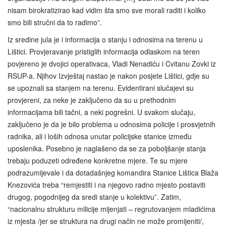
nisam birokratizirao kad vidim šta smo sve morali raditi i koliko
smo bili stručni da to radimo”.
Iz sredine jula je i informacija o stanju i odnosima na terenu u
Lištici. Provjeravanje pristiglih informacija odlaskom na teren
povjereno je dvojici operativaca, Vladi Nenadiću i Cvitanu Zovki iz
RSUP-a. Njihov Izvještaj nastao je nakon posjete Lištici, gdje su
se upoznali sa stanjem na terenu. Evidentirani slučajevi su
provjereni, za neke je zaključeno da su u prethodnim
informacijama bili tačni, a neki pogrešni. U svakom slučaju,
zaključeno je da je bilo problema u odnosima policije i prosvjetnih
radnika, ali i loših odnosa unutar policijske stanice između
uposlenika. Posebno je naglašeno da se za poboljšanje stanja
trebaju poduzeti određene konkretne mjere. Te su mjere
podrazumijevale i da dotadašnjeg komandira Stanice Lištica Blaža
Knezovića treba “remjestiti i na njegovo radno mjesto postaviti
drugog, pogodnijeg da sredi stanje u kolektivu”. Zatim,
“nacionalnu strukturu milicije mijenjati – regrutovanjem mladićima
iz mjesta /jer se struktura na drugi način ne može promijeniti/,