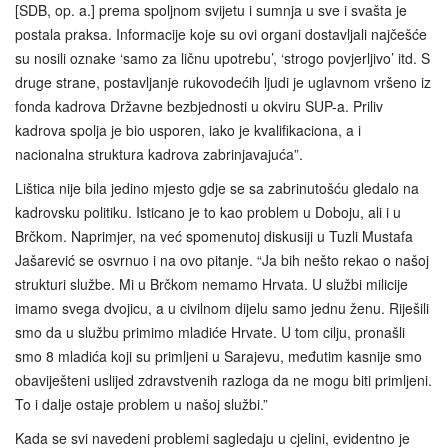
[SDB, op. a.] prema spoljnom svijetu i sumnja u sve i svašta je
postala praksa. Informacije koje su ovi organi dostavljali najčešće
su nosili oznake ‘samo za ličnu upotrebu’, ‘strogo povjerljivo’ itd. S
druge strane, postavljanje rukovodećih ljudi je uglavnom vršeno iz
fonda kadrova Državne bezbjednosti u okviru SUP-a. Priliv
kadrova spolja je bio usporen, iako je kvalifikaciona, a i
nacionalna struktura kadrova zabrinjavajuća”.
Lištica nije bila jedino mjesto gdje se sa zabrinutošću gledalo na
kadrovsku politiku. Isticano je to kao problem u Doboju, ali i u
Brčkom. Naprimjer, na već spomenutoj diskusiji u Tuzli Mustafa
Jašarević se osvrnuo i na ovo pitanje. “Ja bih nešto rekao o našoj
strukturi službe. Mi u Brčkom nemamo Hrvata. U službi milicije
imamo svega dvojicu, a u civilnom dijelu samo jednu ženu. Riješili
smo da u službu primimo mladiće Hrvate. U tom cilju, pronašli
smo 8 mladića koji su primljeni u Sarajevu, međutim kasnije smo
obaviješteni uslijed zdravstvenih razloga da ne mogu biti primljeni.
To i dalje ostaje problem u našoj službi.”
Kada se svi navedeni problemi sagledaju u cjelini, evidentno je