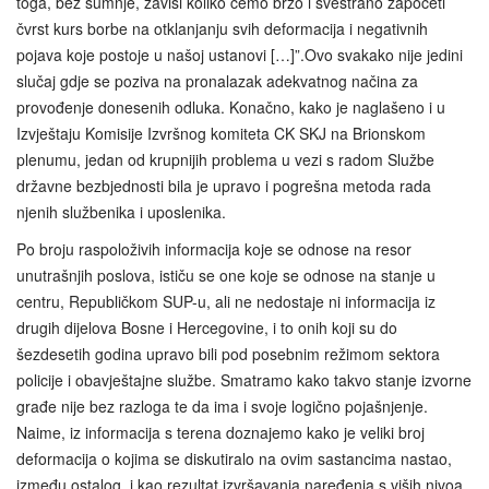
toga, bez sumnje, zavisi koliko ćemo brzo i svestrano započeti
čvrst kurs borbe na otklanjanju svih deformacija i negativnih
pojava koje postoje u našoj ustanovi […]”.Ovo svakako nije jedini
slučaj gdje se poziva na pronalazak adekvatnog načina za
provođenje donesenih odluka. Konačno, kako je naglašeno i u
Izvještaju Komisije Izvršnog komiteta CK SKJ na Brionskom
plenumu, jedan od krupnijih problema u vezi s radom Službe
državne bezbjednosti bila je upravo i pogrešna metoda rada
njenih službenika i uposlenika.
Po broju raspoloživih informacija koje se odnose na resor
unutrašnjih poslova, ističu se one koje se odnose na stanje u
centru, Republičkom SUP-u, ali ne nedostaje ni informacija iz
drugih dijelova Bosne i Hercegovine, i to onih koji su do
šezdesetih godina upravo bili pod posebnim režimom sektora
policije i obavještajne službe. Smatramo kako takvo stanje izvorne
građe nije bez razloga te da ima i svoje logično pojašnjenje.
Naime, iz informacija s terena doznajemo kako je veliki broj
deformacija o kojima se diskutiralo na ovim sastancima nastao,
između ostalog, i kao rezultat izvršavanja naređenja s viših nivoa,