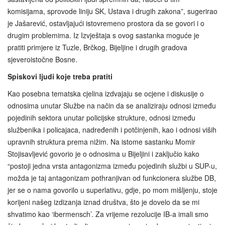
komisijama, sprovode liniju SK, Ustava i drugih zakona”, sugerirao
je Jašarević, ostavljajući istovremeno prostora da se govori i o
drugim problemima. Iz Izvještaja s ovog sastanka moguće je
pratiti primjere iz Tuzle, Brčkog, Bijeljine i drugih gradova
sjeveroistočne Bosne.
Spiskovi ljudi koje treba pratiti
Kao posebna tematska cjelina izdvajaju se ocjene i diskusije o
odnosima unutar Službe na način da se analiziraju odnosi između
pojedinih sektora unutar policijske strukture, odnosi između
službenika i policajaca, nadređenih i potčinjenih, kao i odnosi viših
upravnih struktura prema nižim. Na istome sastanku Momir
Stojisavljević govorio je o odnosima u Bijeljini i zaključio kako
“postoji jedna vrsta antagonizma između pojedinih službi u SUP-u,
možda je taj antagonizam pothranjivan od funkcionera službe DB,
jer se o nama govorilo u superlativu, gdje, po mom mišljenju, stoje
korijeni našeg izdizanja iznad društva, što je dovelo da se mi
shvatimo kao ‘ibermensch’. Za vrijeme rezolucije IB-a imali smo