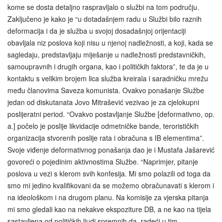
kome se dosta detaljno raspravljalo o službi na tom području.
Zaključeno je kako je “u dotadašnjem radu u Službi bilo raznih
deformacija i da je služba u svojoj dosadašnjoj orijentaciji
obavljala niz poslova koji nisu u njenoj nadležnosti, a koji, kada se
sagledaju, predstavljaju miješanje u nadležnosti predstavničkih,
samoupravnih i drugih organa, kao i političkih faktora”, te da je u
kontaktu s velikim brojem lica služba kreirala i saradničku mrežu
među članovima Saveza komunista. Ovakvo ponašanje Službe
jedan od diskutanata Jovo Mitrašević vezivao je za cjelokupni
poslijeratni period. “Ovakvo postavljanje Službe [deformativno, op.
a.] počelo je poslije likvidacije odmetničke bande, terorističkih
organizacija stvorenih poslije rata i obračuna s IB elementima”.
Svoje viđenje deformativnog ponašanja dao je i Mustafa Jašarević
govoreći o pojedinim aktivnostima Službe. “Naprimjer, pitanje
poslova u vezi s klerom svih konfesija. Mi smo polazili od toga da
smo mi jedino kvalifikovani da se možemo obračunavati s klerom i
na ideološkom i na drugom planu. Na komisije za vjerska pitanja
mi smo gledali kao na nekakve ekspoziture DB, a ne kao na tijela
sastavljena od političkih ljudi spremnih da, radeći u tim