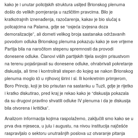
kako je i unutar policijskih struktura uslijed Brionskog plenuma
došlo do velikih pomjeranja u različitim pravcima. Bilo je
kratkotrajnih iznenađenja, razočarenja, kakav je bio slučaj s
policajcima na Palama, gdje se “osjeća izvjesna doza
demoralizacije”, ali dometi velikog broja sastanaka održavanih
povodom odluka Brionskog plenuma pokazuju kako je sve vrijeme
Partija bila na naročitom stepenu spremnosti da provodi
donesene odluke. Članovi viših partijskih tijela svojim prisustvom
na terenu pojašnjavali su donesene odluke, ohrabrivali pokretanje
diskusija, ali time i kontrolirali stepen do kojeg se nakon Brionskog
plenuma moglo ići u njihovoj širini i sl. Ili konkretnim primjerom,
Boro Princip, koji je bio prisutan na sastanku u Tuzli, gdje je rijetko
i kratko diskutirao, pred kraj je rekao kako je “diskusija pokazala
da su drugovi pravilno shvatili odluke IV plenuma i da je diskusija
bila otvorena i kritička”.
Analizom informacija kojima raspolažemo, zaključili smo kako se u
prva dva mjeseca, u julu i augustu, na nivou institucija najčešće
raspravljalo o sektoru unutrašnjih poslova uz otvaranje pitanja