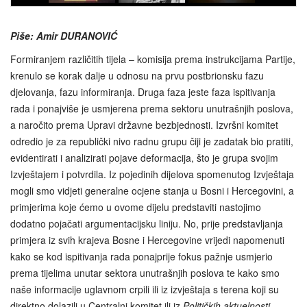
Piše: Amir DURANOVIĆ
Formiranjem različitih tijela – komisija prema instrukcijama Partije,
krenulo se korak dalje u odnosu na prvu postbrionsku fazu
djelovanja, fazu informiranja. Druga faza jeste faza ispitivanja
rada i ponajviše je usmjerena prema sektoru unutrašnjih poslova,
a naročito prema Upravi državne bezbjednosti. Izvršni komitet
odredio je za republički nivo radnu grupu čiji je zadatak bio pratiti,
evidentirati i analizirati pojave deformacija, što je grupa svojim
Izvještajem i potvrdila. Iz pojedinih dijelova spomenutog Izvještaja
mogli smo vidjeti generalne ocjene stanja u Bosni i Hercegovini, a
primjerima koje ćemo u ovome dijelu predstaviti nastojimo
dodatno pojačati argumentacijsku liniju. No, prije predstavljanja
primjera iz svih krajeva Bosne i Hercegovine vrijedi napomenuti
kako se kod ispitivanja rada ponajprije fokus pažnje usmjerio
prema tijelima unutar sektora unutrašnjih poslova te kako smo
naše informacije uglavnom crpili ili iz izvještaja s terena koji su
direktno dolazili u Centralni komitet ili iz
Političkih aktuelnosti
,