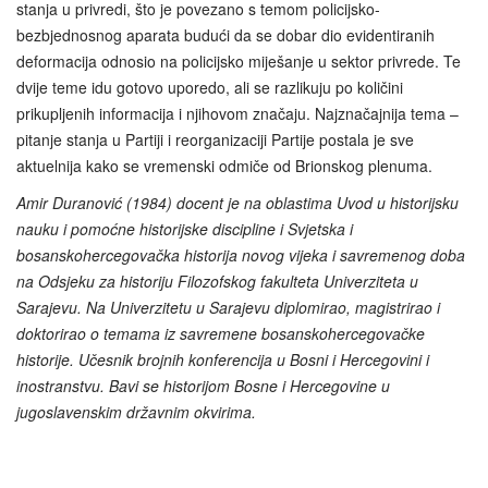
stanja u privredi, što je povezano s temom policijsko-
bezbjednosnog aparata budući da se dobar dio evidentiranih
deformacija odnosio na policijsko miješanje u sektor privrede. Te
dvije teme idu gotovo uporedo, ali se razlikuju po količini
prikupljenih informacija i njihovom značaju. Najznačajnija tema –
pitanje stanja u Partiji i reorganizaciji Partije postala je sve
aktuelnija kako se vremenski odmiče od Brionskog plenuma.
Amir Duranović (1984) docent je na oblastima Uvod u historijsku
nauku i pomoćne historijske discipline i Svjetska i
bosanskohercegovačka historija novog vijeka i savremenog doba
na Odsjeku za historiju Filozofskog fakulteta Univerziteta u
Sarajevu. Na Univerzitetu u Sarajevu diplomirao, magistrirao i
doktorirao o temama iz savremene bosanskohercegovačke
historije. Učesnik brojnih konferencija u Bosni i Hercegovini i
inostranstvu. Bavi se historijom Bosne i Hercegovine u
jugoslavenskim državnim okvirima.