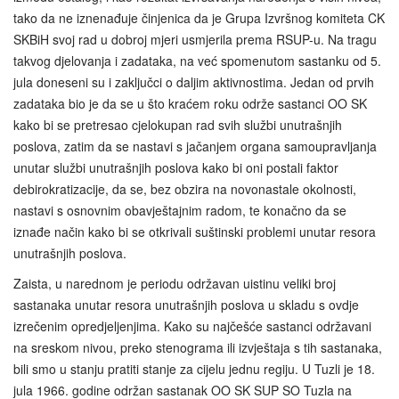
tako da ne iznenađuje činjenica da je Grupa Izvršnog komiteta CK
SKBiH svoj rad u dobroj mjeri usmjerila prema RSUP-u. Na tragu
takvog djelovanja i zadataka, na već spomenutom sastanku od 5.
jula doneseni su i zaključci o daljim aktivnostima. Jedan od prvih
zadataka bio je da se u što kraćem roku održe sastanci OO SK
kako bi se pretresao cjelokupan rad svih službi unutrašnjih
poslova, zatim da se nastavi s jačanjem organa samoupravljanja
unutar službi unutrašnjih poslova kako bi oni postali faktor
debirokratizacije, da se, bez obzira na novonastale okolnosti,
nastavi s osnovnim obavještajnim radom, te konačno da se
iznađe način kako bi se otkrivali suštinski problemi unutar resora
unutrašnjih poslova.
Zaista, u narednom je periodu održavan uistinu veliki broj
sastanaka unutar resora unutrašnjih poslova u skladu s ovdje
izrečenim opredjeljenjima. Kako su najčešće sastanci održavani
na sreskom nivou, preko stenograma ili izvještaja s tih sastanaka,
bili smo u stanju pratiti stanje za cijelu jednu regiju. U Tuzli je 18.
jula 1966. godine održan sastanak OO SK SUP SO Tuzla na