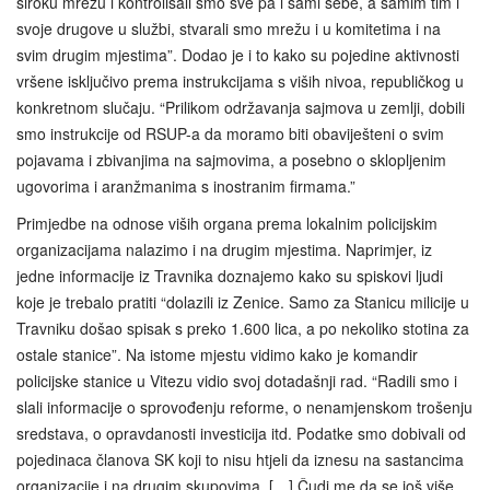
široku mrežu i kontrolisali smo sve pa i sami sebe, a samim tim i
svoje drugove u službi, stvarali smo mrežu i u komitetima i na
svim drugim mjestima”. Dodao je i to kako su pojedine aktivnosti
vršene isključivo prema instrukcijama s viših nivoa, republičkog u
konkretnom slučaju. “Prilikom održavanja sajmova u zemlji, dobili
smo instrukcije od RSUP-a da moramo biti obaviješteni o svim
pojavama i zbivanjima na sajmovima, a posebno o sklopljenim
ugovorima i aranžmanima s inostranim firmama.”
Primjedbe na odnose viših organa prema lokalnim policijskim
organizacijama nalazimo i na drugim mjestima. Naprimjer, iz
jedne informacije iz Travnika doznajemo kako su spiskovi ljudi
koje je trebalo pratiti “dolazili iz Zenice. Samo za Stanicu milicije u
Travniku došao spisak s preko 1.600 lica, a po nekoliko stotina za
ostale stanice”. Na istome mjestu vidimo kako je komandir
policijske stanice u Vitezu vidio svoj dotadašnji rad. “Radili smo i
slali informacije o sprovođenju reforme, o nenamjenskom trošenju
sredstava, o opravdanosti investicija itd. Podatke smo dobivali od
pojedinaca članova SK koji to nisu htjeli da iznesu na sastancima
organizacije i na drugim skupovima. […] Čudi me da se još više