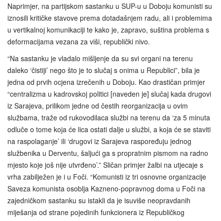
Naprimjer, na partijskom sastanku u SUP-u u Doboju komunisti su
iznosili kritičke stavove prema dotadašnjem radu, ali i problemima
u vertikalnoj komunikaciji te kako je, zapravo, suština problema s
deformacijama vezana za viši, republički nivo.
“Na sastanku je vladalo mišljenje da su svi organi na terenu
daleko ‘čistiji’ nego što je to slučaj s onima u Republici”, bila je
jedna od prvih ocjena izrečenih u Doboju. Kao drastičan primjer
“centralizma u kadrovskoj politici [naveden je] slučaj kada drugovi
iz Sarajeva, prilikom jedne od čestih reorganizacija u ovim
službama, traže od rukovodilaca službi na terenu da ‘za 5 minuta
odluče o tome koja će lica ostati dalje u službi, a koja će se staviti
na raspolaganje’ ili ‘drugovi iz Sarajeva raspoređuju jednog
službenika u Derventu, šaljući ga s propratnim pismom na radno
mjesto koje još nije utvrđeno’.” Sličan primjer žalbi na utjecaje s
vrha zabilježen je i u Foči. “Komunisti iz tri osnovne organizacije
Saveza komunista osoblja Kazneno-popravnog doma u Foči na
zajedničkom sastanku su istakli da je isuviše neopravdanih
miješanja od strane pojedinih funkcionera iz Republičkog