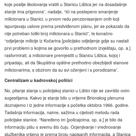
koje poslije školovanja vratiti u Stanicu Lištica jer na dosadašnje
stanje ima prigovora”, nadalje, “ići na postepeno smanjenje
milicionara u Stanici, u prvom redu penzionisanjem onih koji
ispunjavaju uslove prema predviđenom planu, jer se pokazalo da
nije potreban toliki broj milicionara u Stanici”, te konačno
“odjeljenje milicije iz Kočarina [policijsko odjeljenje gdje su nastali
prvi problemi o kojima se govorilo u prethodnom izvještaju, op. a.]
rasformirati, a milicionare premjestiti u Stanicu Lištica, kojoj i
pripadaju, ali da Skupština opštine prethodno obezbijedi stanove
milicionarima, s obzirom da su svi oženjeni i s porodicama”.
Centralizam u kadrovskoj politici
No, pitanje stanja u policijskoj stanici u Lištici nije se završilo ovim
sugestijama. Kakvo je stanje bilo u vrijeme Brionskog plenuma
doznajemo i iz jedne informacije s početka oktobra 1966. godine.
Tadašnja informacija, naime, sažima u cijelosti metodu rada
policijske stanice. “Naređeno im [policajcima, op. a.] je bilo da
informaciju pišu o svemu što čuju. Ocjenjivanje i vrednovanje
službenika vršeno je prema broju napisanih informacija, a Stanica