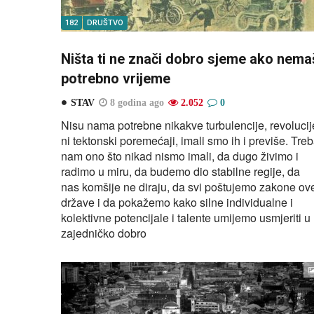
182
DRUŠTVO
Ništa ti ne znači dobro sjeme ako nema
potrebno vrijeme
STAV
8 godina ago
2.052
0
Nisu nama potrebne nikakve turbulencije, revolucij
ni tektonski poremećaji, imali smo ih i previše. Tre
nam ono što nikad nismo imali, da dugo živimo i
radimo u miru, da budemo dio stabilne regije, da
nas komšije ne diraju, da svi poštujemo zakone ov
države i da pokažemo kako silne individualne i
kolektivne potencijale i talente umijemo usmjeriti u
zajedničko dobro