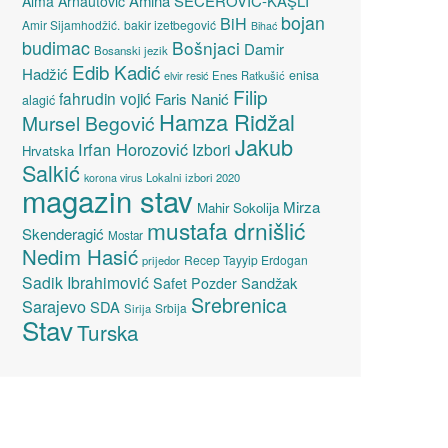
Amina ŠEĆEROVIĆ-KAŞLI
Alma Arnautović
bojan
BiH
Amir Sijamhodžić.
bakir izetbegović
Bihać
budimac
Bošnjaci
Damir
Bosanski jezik
Edib Kadić
Hadžić
enisa
elvir resić
Enes Ratkušić
Filip
fahrudin vojić
Faris Nanić
alagić
Hamza Ridžal
Mursel Begović
Jakub
Irfan Horozović
Izbori
Hrvatska
Salkić
Lokalni izbori 2020
korona virus
magazin stav
Mirza
Mahir Sokolija
mustafa drnišlić
Skenderagić
Mostar
Nedim Hasić
Recep Tayyip Erdogan
prijedor
Sadik Ibrahimović
Sandžak
Safet Pozder
Srebrenica
Sarajevo
SDA
Srbija
Sirija
Stav
Turska