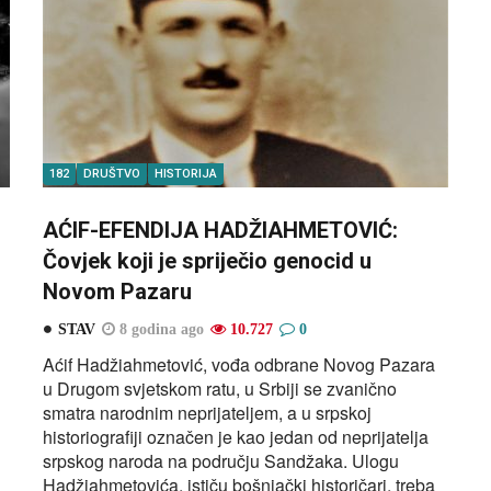
182
DRUŠTVO
HISTORIJA
AĆIF-EFENDIJA HADŽIAHMETOVIĆ:
Čovjek koji je spriječio genocid u
Novom Pazaru
STAV
8 godina ago
10.727
0
Aćif Hadžiahmetović, vođa odbrane Novog Pazara
u Drugom svjetskom ratu, u Srbiji se zvanično
smatra narodnim neprijateljem, a u srpskoj
historiografiji označen je kao jedan od neprijatelja
srpskog naroda na području Sandžaka. Ulogu
Hadžiahmetovića, ističu bošnjački historičari, treba