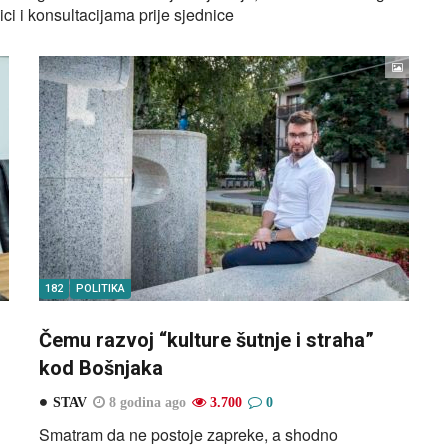
ci i konsultacijama prije sjednice
182
POLITIKA
Čemu razvoj “kulture šutnje i straha”
kod Bošnjaka
STAV
8 godina ago
3.700
0
Smatram da ne postoje zapreke, a shodno