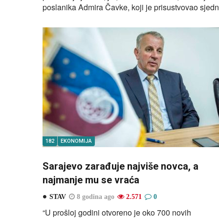
poslanika Admira Čavke, koji je prisustvovao sjedni
182
EKONOMIJA
Sarajevo zarađuje najviše novca, a
najmanje mu se vraća
STAV
8 godina ago
2.571
0
“U prošloj godini otvoreno je oko 700 novih