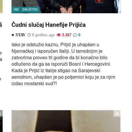
182
DRUŠTVO
š
Čudni slučaj Hanefije Prijića
STAV
8 godina ago
3.167
0
Iako je odslužio kaznu, Prijić je uhapšen u
Njemačkoj i isporučen Italiji. U tamošnjim je
e
zatvorima proveo tri godine da bi konačno bilo
ba
odlučeno da ga se isporuči Bosni i Hercegovini.
Kada je Prijić iz Italije stigao na Sarajevski
aerodrom, uhapšen je po potjernici koju je za njim
e
izdao mostarski sud?!