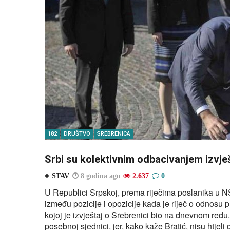
182
DRUŠTVO
SREBRENICA
Srbi su kolektivnim odbacivanjem izvješ
STAV
8 godina ago
2.637
0
U Republici Srpskoj, prema riječima poslanika u 
između pozicije i opozicije kada je riječ o odnosu
kojoj je izvještaj o Srebrenici bio na dnevnom redu.
posebnoj sjednici, jer, kako kaže Bratić, nisu htjeli