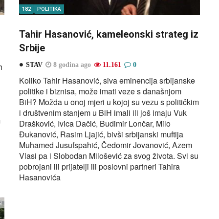
182
POLITIKA
Tahir Hasanović, kameleonski strateg iz
Srbije
h
STAV
8 godina ago
11.161
0
Koliko Tahir Hasanović, siva eminencija srbijanske
politike i biznisa, može imati veze s današnjom
BiH? Možda u onoj mjeri u kojoj su vezu s političkim
i društvenim stanjem u BiH imali ili još imaju Vuk
m
Drašković, Ivica Dačić, Budimir Lončar, Milo
Đukanović, Rasim Ljajić, bivši srbijanski muftija
Muhamed Jusufspahić, Čedomir Jovanović, Azem
Vlasi pa i Slobodan Milošević za svog života. Svi su
pobrojani ili prijatelji ili poslovni partneri Tahira
Hasanovića