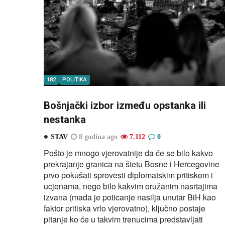
182
POLITIKA
Bošnjački izbor između opstanka ili
nestanka
STAV
8 godina ago
7.112
0
Pošto je mnogo vjerovatnije da će se bilo kakvo
prekrajanje granica na štetu Bosne i Hercegovine
prvo pokušati sprovesti diplomatskim pritiskom i
ucjenama, nego bilo kakvim oružanim nasrtajima
izvana (mada je poticanje nasilja unutar BiH kao
faktor pritiska vrlo vjerovatno), ključno postaje
pitanje ko će u takvim trenucima predstavljati