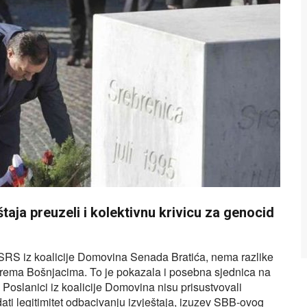
taja preuzeli i kolektivnu krivicu za genocid
NSRS iz koalicije Domovina Senada Bratića, nema razlike
 prema Bošnjacima. To je pokazala i posebna sjednica na
 Poslanici iz koalicije Domovina nisu prisustvovali
 dati legitimitet odbacivanju izvještaja, izuzev SBB-ovog