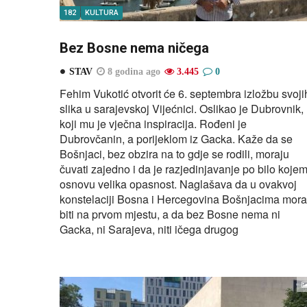
182
KULTURA
Bez Bosne nema ničega
STAV
8 godina ago
3.445
0
Fehim Vukotić otvorit će 6. septembra izložbu svoji
slika u sarajevskoj Vijećnici. Oslikao je Dubrovnik,
koji mu je vječna inspiracija. Rođeni je
Dubrovčanin, a porijeklom iz Gacka. Kaže da se
Bošnjaci, bez obzira na to gdje se rodili, moraju
čuvati zajedno i da je razjedinjavanje po bilo koje
osnovu velika opasnost. Naglašava da u ovakvoj
konstelaciji Bosna i Hercegovina Bošnjacima mora
biti na prvom mjestu, a da bez Bosne nema ni
Gacka, ni Sarajeva, niti ičega drugog