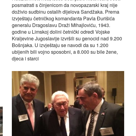
posmatrati s činjenicom da novopazarski kraj nije
doživio sudbinu ostalih dijelova Sandžaka. Prema
izvještaju četničkog komandanta Pavla Đurišića
generalu Dragoslavu Draži Mihajloviću, 1943.
godine u Limskoj dolini četnički odredi Vojske
Kraljevine Jugoslavije izvršili su genocid nad 9.200
Bošnjaka. U izvještaju se navodi da su 1.200
ubijenih bili vojno sposobni, a 8.000 su bile žene,
djeca i starci