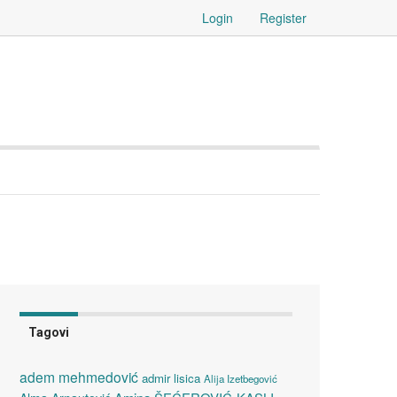
Login
Register
Tagovi
adem mehmedović
admir lisica
Alija Izetbegović