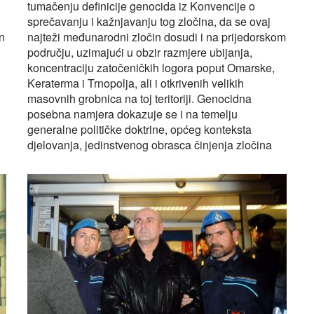
tumačenju definicije genocida iz Konvencije o
sprečavanju i kažnjavanju tog zločina, da se ovaj
n
najteži međunarodni zločin dosudi i na prijedorskom
području, uzimajući u obzir razmjere ubijanja,
koncentraciju zatočeničkih logora poput Omarske,
Keraterma i Trnopolja, ali i otkrivenih velikih
masovnih grobnica na toj teritoriji. Genocidna
posebna namjera dokazuje se i na temelju
generalne političke doktrine, općeg konteksta
djelovanja, jedinstvenog obrasca činjenja zločina