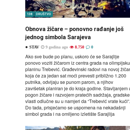
138
DRUŠTVO
Obnova žičare – ponovno rađanje još
jednog simbola Sarajeva
STAV
9 godina ago
8.750
0
Ako sve bude po planu, uskoro će se Sarajlije
ponovo voziti žičarom iz centra grada na olimpijsku
planinu Trebević. Građevinski radovi na novoj žičar
koja će za jedan sat moći prevesti približno 1.200
putnika, odvijaju se punom parom, a njihov
završetak planiran je do kraja godine. Stavljanjem 
pogon žičare i razvojem pratećih sadržaja, gradske
vlasti odlučne su u namjeri da “Trebević vrate kući”
Do tada, prisjećamo se uspomena na nekadašnji
simbol grada i na omiljeno izletište Sarajlija