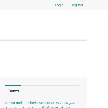
Login
Register
Tagovi
adem mehmedović
admir lisica
Alija Izetbegović