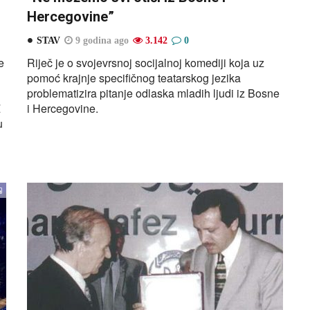
Hercegovine”
STAV
9 godina ago
3.142
0
e
Riječ je o svojevrsnoj socijalnoj komediji koja uz
pomoć krajnje specifičnog teatarskog jezika
problematizira pitanje odlaska mladih ljudi iz Bosne
Z
i Hercegovine.
u