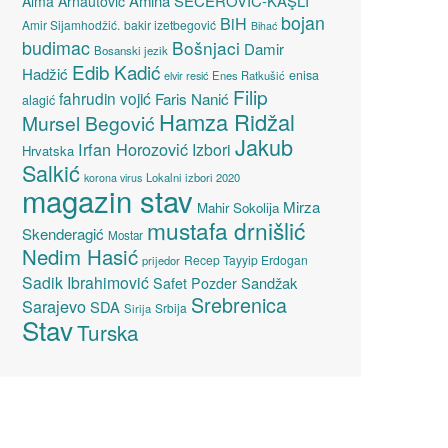
Amina ŠEĆEROVIĆ-KAŞLI
Alma Arnautović
bojan
BiH
Amir Sijamhodžić.
bakir izetbegović
Bihać
budimac
Bošnjaci
Damir
Bosanski jezik
Edib Kadić
Hadžić
enisa
elvir resić
Enes Ratkušić
Filip
fahrudin vojić
Faris Nanić
alagić
Hamza Ridžal
Mursel Begović
Jakub
Irfan Horozović
Izbori
Hrvatska
Salkić
Lokalni izbori 2020
korona virus
magazin stav
Mirza
Mahir Sokolija
mustafa drnišlić
Skenderagić
Mostar
Nedim Hasić
Recep Tayyip Erdogan
prijedor
Sadik Ibrahimović
Sandžak
Safet Pozder
Srebrenica
Sarajevo
SDA
Srbija
Sirija
Stav
Turska