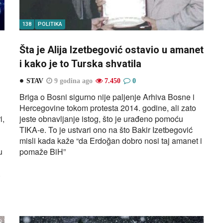
138
POLITIKA
Šta je Alija Izetbegović ostavio u amanet
i kako je to Turska shvatila
STAV
9 godina ago
7.450
0
Briga o Bosni sigurno nije paljenje Arhiva Bosne i
Hercegovine tokom protesta 2014. godine, ali zato
i,
jeste obnavljanje istog, što je urađeno pomoću
TIKA-e. To je ustvari ono na što Bakir Izetbegović
misli kada kaže “da Erdoğan dobro nosi taj amanet i
u
pomaže BiH”
.