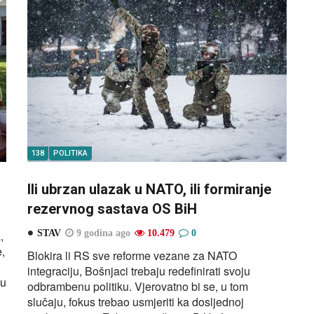
138
POLITIKA
Ili ubrzan ulazak u NATO, ili formiranje
rezervnog sastava OS BiH
,
STAV
9 godina ago
10.479
0
,
Blokira li RS sve reforme vezane za NATO
integraciju, Bošnjaci trebaju redefinirati svoju
 u
odbrambenu politiku. Vjerovatno bi se, u tom
slučaju, fokus trebao usmjeriti ka dosljednoj