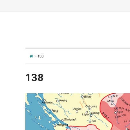
138
138