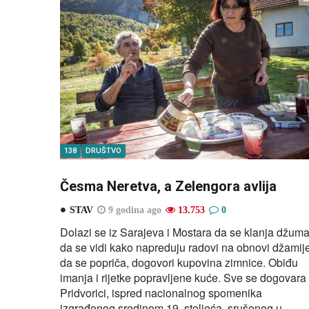
138
DRUŠTVO
Česma Neretva, a Zelengora avlija
STAV
9 godina ago
13.753
0
Dolazi se iz Sarajeva i Mostara da se klanja džuma
da se vidi kako napreduju radovi na obnovi džamije
da se popriča, dogovori kupovina zimnice. Obiđu
imanja i rijetke popravljene kuće. Sve se dogovara
Pridvorici, ispred nacionalnog spomenika
izgrađenog sredinom 19. stoljeća, srušenog u