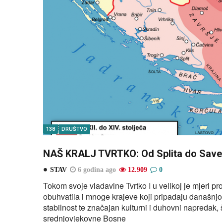
138
DRUŠTVO
NAŠ KRALJ TVRTKO: Od Splita do Save,
STAV
6 godina ago
12.909
0
Tokom svoje vladavine Tvrtko I u velikoj je mjeri pr
obuhvatila i mnoge krajeve koji pripadaju današnjoj
stabilnost te značajan kulturni i duhovni napredak, 
srednjovjekovne Bosne