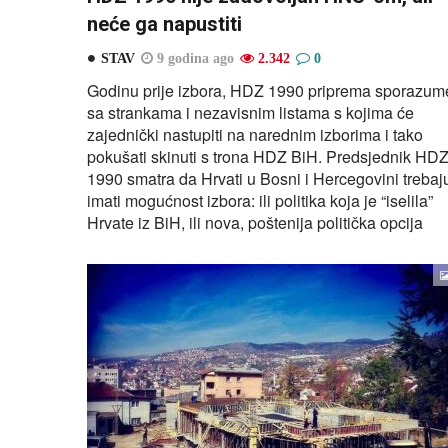
neće ga napustiti
STAV
9 godina ago
2.342
0
Godinu prije izbora, HDZ 1990 priprema sporazum
sa strankama i nezavisnim listama s kojima će
zajednički nastupiti na narednim izborima i tako
pokušati skinuti s trona HDZ BiH. Predsjednik HD
1990 smatra da Hrvati u Bosni i Hercegovini trebaj
imati mogućnost izbora: ili politika koja je “iselila”
Hrvate iz BiH, ili nova, poštenija politička opcija