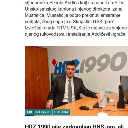
sljedbenika Fikreta Abdića koji su udarili na RTV
Unsko-sanskog kantona i njenog direktora Izana
Mustafića. Mustafić je odbio prekinuti emitiranje
serijala, zbog čega je u Skupštini USK “pao”
izvještaj o radu RTV USK, što je najava za smjenu
njenog rukovodstva i instaliranje Abdićevih igrača
138
INTERVJU
POLITIKA
HDZ 1990 nije zadovoljan HNS-om, ali