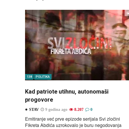
138
POLITIKA
Kad patriote utihnu, autonomaši
progovore
STAV
9 godina ago
8.207
0
Emitiranje već prve epizode serijala Svi zločini
Fikreta Abdića uzrokovalo je buru negodovanja