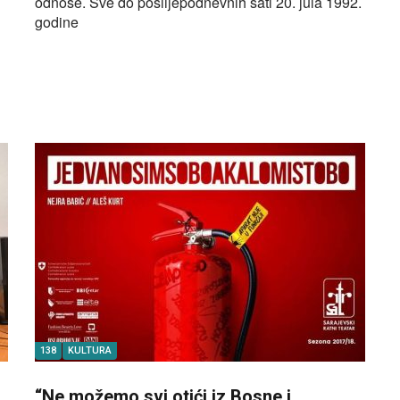
odnose. Sve do poslijepodnevnih sati 20. jula 1992.
godine
138
KULTURA
“Ne možemo svi otići iz Bosne i