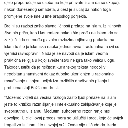
djelo preporučuje se osobama koje prihvate islam da se okupaju
nakon donesenog šehadeta, a čest je slučaj da nakon toga
promijene svoje ime u ime arapskog porijekla.
Brojni su razlozi zašto slavne ličnosti prelaze na islam. Iz njihovih
životnih priča, kao i komentara nakon što pređu na islam, da se
zaključiti da su među glavnim razlozima njihovog prelaska na
islam to što je islamska nauka jednostavna i racionalna, a svi su
vjernici ravnopravni. Nadalje se navodi da je islam veoma
praktična religija u kojoj sveštenstvo ne igra tako veliku ulogu.
Također, ističu da je rječitost kur'anskog teksta neodoljiv i
nepobitan znanstveni dokaz duboko ukorijenjen u racionalno
rasuđivanje u kojem uvijek iza različitih društvenih pitanja i
problema stoji Božija mudrost.
“Možemo vidjeti da većina razloga zašto ljudi prelaze na islam
jeste to kritičko razmišljanje i intelektualno zaključivanje koje je
sveprisutno u islamu. Međutim, suhoparno rezoniranje nije
dovoljno. U cijeli ovaj proces mora se uključiti i srce, koje će uvijek
tragati za Istinom, i to u svojoj srži. Onda nije ni čudo da, kada