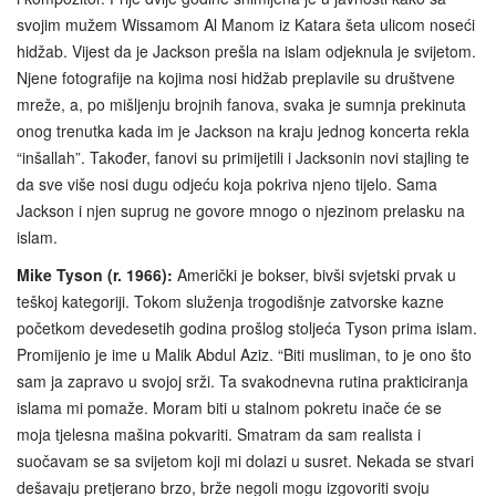
svojim mužem Wissamom Al Manom iz Katara šeta ulicom noseći
hidžab. Vijest da je Jackson prešla na islam odjeknula je svijetom.
Njene fotografije na kojima nosi hidžab preplavile su društvene
mreže, a, po mišljenju brojnih fanova, svaka je sumnja prekinuta
onog trenutka kada im je Jackson na kraju jednog koncerta rekla
“inšallah”. Također, fanovi su primijetili i Jacksonin novi stajling te
da sve više nosi dugu odjeću koja pokriva njeno tijelo. Sama
Jackson i njen suprug ne govore mnogo o njezinom prelasku na
islam.
Mike Tyson (r. 1966):
Američki je bokser, bivši svjetski prvak u
teškoj kategoriji. Tokom služenja trogodišnje zatvorske kazne
početkom devedesetih godina prošlog stoljeća Tyson prima islam.
Promijenio je ime u Malik Abdul Aziz. “Biti musliman, to je ono što
sam ja zapravo u svojoj srži. Ta svakodnevna rutina prakticiranja
islama mi pomaže. Moram biti u stalnom pokretu inače će se
moja tjelesna mašina pokvariti. Smatram da sam realista i
suočavam se sa svijetom koji mi dolazi u susret. Nekada se stvari
dešavaju pretjerano brzo, brže negoli mogu izgovoriti svoju