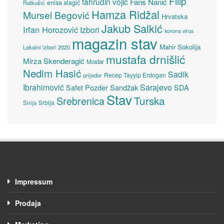
Filip
fahrudin vojić
Faris Nanić
enisa alagić
Ratkušić
Hamza Ridžal
Mursel Begović
Hrvatska
Jakub Salkić
Irfan Horozović
Izbori
korona virus
magazin stav
Mahir Sokolija
Lokalni izbori 2020
mustafa drnišlić
Mirza Skenderagić
Mostar
Nedim Hasić
Sadik
Recep Tayyip Erdogan
prijedor
Sarajevo
Ibrahimović
Sandžak
SDA
Safet Pozder
Stav
Turska
Srebrenica
Srbija
Sirija
Impressum
Prodaja