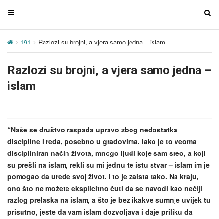
T
T
o
o
g
g
191
Razlozi su brojni, a vjera samo jedna – islam
g
g
l
l
Razlozi su brojni, a vjera samo jedna –
e
e
n
n
islam
a
a
v
v
i
i
g
g
“Naše se društvo raspada upravo zbog nedostatka
a
a
discipline i reda, posebno u gradovima. Iako je to veoma
t
t
discipliniran način života, mnogo ljudi koje sam sreo, a koji
i
i
su prešli na islam, rekli su mi jednu te istu stvar – islam im je
o
o
pomogao da urede svoj život. I to je zaista tako. Na kraju,
n
n
ono što ne možete eksplicitno čuti da se navodi kao nečiji
razlog prelaska na islam, a što je bez ikakve sumnje uvijek tu
prisutno, jeste da vam islam dozvoljava i daje priliku da