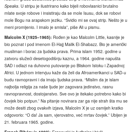
Speaks
. U stripu je ilustrirano kako bijeli robovlasnici brutalno
mlate svoje robove i insistiraju da se mole Isusu, dok se robovi
mole Bogu na arapskom jeziku. “Svidio mi se ovaj strip. Nešto je u
meni promijenio. I imalo je smisla”, piše Ali u pismu.
Malcolm X (1925–1965):
Rođen je kao Malcolm Little, kasnije je
bio poznat i pod imenom El-Hajj Malik El-Shabazz. Bio je američki
musliman i borac za ljudska prava. Prima islam 1952. godine u
zatvoru služeći desetogodišnju kaznu, a 1964. godine napušta
SAD i odlazi na duhovno putovanje po Bliskom Istoku i Zapadnoj
Africi. U jednom intervjuu kaže da želi da Afroamerikanci u SAD-u
budu ravnopravni i da imaju ljudska prava. “Mislim da je islam
najbolja religija za naše ljude jer zagovara jedinstvo, rasnu
ravnopravnost, dostojanstvo. Sve ovo je itekako potrebno kako bi
čovjek bio potpun.” Na pitanje novinara zar ga nije strah šta mu se
može desiti zbog ovakvih izjava, Malcolm X je uz osmijeh kratko
odgovorio: “O da! Ja sam, vjerovatno, već mrtav čovjek.” Ubijen je
21. februara 1965. godine.
Franck Ribéry (r. 1983):
Francuski je fudbaler i bivši