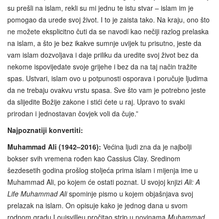
su prešli na islam, rekli su mi jednu te istu stvar – islam im je
pomogao da urede svoj život. I to je zaista tako. Na kraju, ono što
ne možete eksplicitno čuti da se navodi kao nečiji razlog prelaska
na islam, a što je bez ikakve sumnje uvijek tu prisutno, jeste da
vam islam dozvoljava i daje priliku da uredite svoj život bez da
nekome ispovijedate svoje grijehe i bez da na taj način tražite
spas. Ustvari, islam ovo u potpunosti osporava i poručuje ljudima
da ne trebaju ovakvu vrstu spasa. Sve što vam je potrebno jeste
da slijedite Božije zakone i stići ćete u raj. Upravo to svaki
prirodan i jednostavan čovjek voli da čuje.”
Najpoznatiji konvertiti:
Muhammad Ali (1942–2016):
Većina ljudi zna da je najbolji
bokser svih vremena rođen kao Cassius Clay. Sredinom
šezdesetih godina prošlog stoljeća prima islam i mijenja ime u
Muhammad Ali, po kojem će ostati poznat. U svojoj knjizi
Ali: A
Life Muhammad Ali
spominje pismo u kojem objašnjava svoj
prelazak na islam. On opisuje kako je jednog dana u svom
rodnom gradu Louisvilleu pročitao strip u novinama
Muhammad