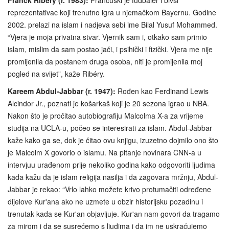
reprezentativac koji trenutno igra u njemačkom Bayernu. Godine
2002. prelazi na islam i nadjeva sebi ime Bilal Yusuf Mohammed.
“Vjera je moja privatna stvar. Vjernik sam i, otkako sam primio
islam, mislim da sam postao jači, i psihički i fizički. Vjera me nije
promijenila da postanem druga osoba, niti je promijenila moj
pogled na svijet”, kaže Ribéry.
Kareem Abdul-Jabbar (r. 1947):
Rođen kao Ferdinand Lewis
Alcindor Jr., poznati je košarkaš koji je 20 sezona igrao u NBA.
Nakon što je pročitao autobiografiju Malcolma X-a za vrijeme
studija na UCLA-u, počeo se interesirati za islam. Abdul-Jabbar
kaže kako ga se, dok je čitao ovu knjigu, izuzetno dojmilo ono što
je Malcolm X govorio o islamu. Na pitanje novinara CNN-a u
intervjuu urađenom prije nekoliko godina kako odgovoriti ljudima
kada kažu da je islam religija nasilja i da zagovara mržnju, Abdul-
Jabbar je rekao: “Vrlo lahko možete krivo protumačiti određene
dijelove Kur'ana ako ne uzmete u obzir historijsku pozadinu i
trenutak kada se Kur'an objavljuje. Kur'an nam govori da tragamo
za mirom i da se susrećemo s ljudima i da im ne uskraćujemo