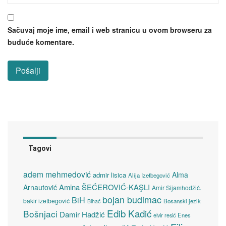
Sačuvaj moje ime, email i web stranicu u ovom browseru za
buduće komentare.
Tagovi
adem mehmedović
Alma
admir lisica
Alija Izetbegović
Amina ŠEĆEROVIĆ-KAŞLI
Arnautović
Amir Sijamhodžić.
bojan budimac
BiH
bakir izetbegović
Bosanski jezik
Bihać
Edib Kadić
Bošnjaci
Damir Hadžić
elvir resić
Enes