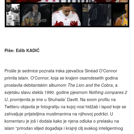
Piše: Edib KADIĆ
Prošle je sedmice poznata irska pjevačica Sinéad O'Connor
primila islam. O'Connor, koja se krajem osamdesetih godina
proslavila debitantskim albumom
The Lion and the Cobra
, a
svjetsku slavu stekla 1990. godine pjesmom
Nothing compares 2
U
, promijenila je ime u Shuhada’ Davitt. Na svom profilu na
Twitteru objavila je fotografiju na kojoj nosi hidžab i ispod koje se
zahvaljuje prijateljima muslimanima na njihovoj podršci. U
komentaru je još i dodala kako je njena odluka o prelasku na
islam “prirodan slijed događaja i krajnji cilj svakog inteligentnog