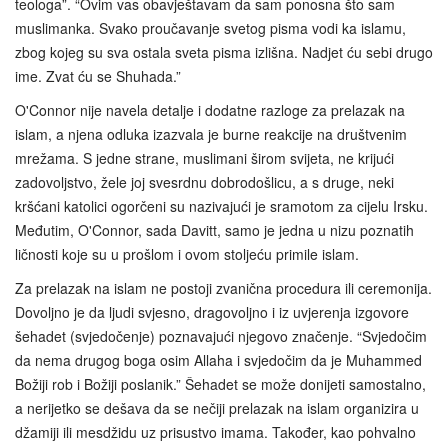
teologa”. “Ovim vas obavještavam da sam ponosna što sam
muslimanka. Svako proučavanje svetog pisma vodi ka islamu,
zbog kojeg su sva ostala sveta pisma izlišna. Nadjet ću sebi drugo
ime. Zvat ću se Shuhada.”
O'Connor nije navela detalje i dodatne razloge za prelazak na
islam, a njena odluka izazvala je burne reakcije na društvenim
mrežama. S jedne strane, muslimani širom svijeta, ne krijući
zadovoljstvo, žele joj svesrdnu dobrodošlicu, a s druge, neki
kršćani katolici ogorčeni su nazivajući je sramotom za cijelu Irsku.
Međutim, O'Connor, sada Davitt, samo je jedna u nizu poznatih
ličnosti koje su u prošlom i ovom stoljeću primile islam.
Za prelazak na islam ne postoji zvanična procedura ili ceremonija.
Dovoljno je da ljudi svjesno, dragovoljno i iz uvjerenja izgovore
šehadet (svjedočenje) poznavajući njegovo značenje. “Svjedočim
da nema drugog boga osim Allaha i svjedočim da je Muhammed
Božiji rob i Božiji poslanik.” Šehadet se može donijeti samostalno,
a nerijetko se dešava da se nečiji prelazak na islam organizira u
džamiji ili mesdžidu uz prisustvo imama. Također, kao pohvalno