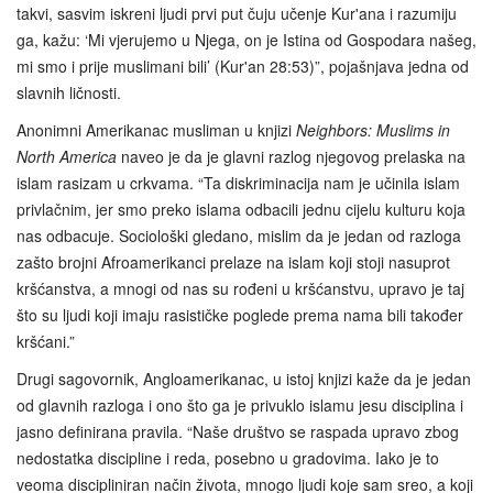
takvi, sasvim iskreni ljudi prvi put čuju učenje Kur'ana i razumiju
ga, kažu: ‘Mi vjerujemo u Njega, on je Istina od Gospodara našeg,
mi smo i prije muslimani bili’ (Kur'an 28:53)”, pojašnjava jedna od
slavnih ličnosti.
Anonimni Amerikanac musliman u knjizi
Neighbors: Muslims in
North America
naveo je da je glavni razlog njegovog prelaska na
islam rasizam u crkvama. “Ta diskriminacija nam je učinila islam
privlačnim, jer smo preko islama odbacili jednu cijelu kulturu koja
nas odbacuje. Sociološki gledano, mislim da je jedan od razloga
zašto brojni Afroamerikanci prelaze na islam koji stoji nasuprot
kršćanstva, a mnogi od nas su rođeni u kršćanstvu, upravo je taj
što su ljudi koji imaju rasističke poglede prema nama bili također
kršćani.”
Drugi sagovornik, Angloamerikanac, u istoj knjizi kaže da je jedan
od glavnih razloga i ono što ga je privuklo islamu jesu disciplina i
jasno definirana pravila. “Naše društvo se raspada upravo zbog
nedostatka discipline i reda, posebno u gradovima. Iako je to
veoma discipliniran način života, mnogo ljudi koje sam sreo, a koji