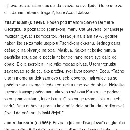
njihova prava. Islam nas uči da uvažamo sve ljude, i to je ono za
čim danas trebamo tragati”, kaže Abdul-Jabbar.
Yusuf Islam (r. 1948):
Rođen pod imenom Steven Demetre
Georgiou, a poznat po scenskom imenu Cat Stevens, britanski je
muzičar, pjevač i kompozitor. Prešao je na islam 1976. godine,
nakon što se zamalo utopio u Pacifičkom okeanu. Jednog dana
otišao je na plivanje na obali Malibua. Nakon nekoliko minuta
pacifička struja ga je počela nekontrolirano nositi sve dalje od
obale. Bio je iscrpljen i nije više mogao plivati. U tom trenutku
zavjetovao se da će, ako preživi, svoj život posvetiti Bogu. “Tačno
u tom momentu dok sam ovo u sebi govorio, mali valovi su se
počeli stvarati iz mojih leđa i odnijeli su me sve do obale. Nekoliko
mjeseci kasnije počeo sam aktivno izučavati Kur'an, i te godine
sam i primio islam”, kaže Islam. O islamu je rekao: “Islam u sebi
sadrži čistu duhovnu poruku koja mi je dala priliku da uredim svoj
život i da počnem istinski živjeti.”
Janet Jackson (r. 1966):
Poznata je američka pjevačica, glumica
i kompozitor. Prije dvije godine snimljena je u javnosti kako sa