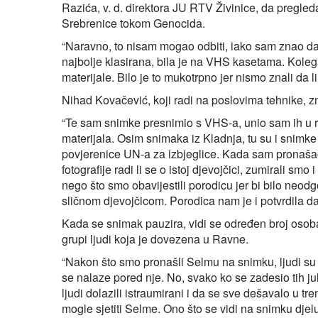
Razića, v. d. direktora JU RTV Živinice, da pregleda
Srebrenice tokom Genocida.
“Naravno, to nisam mogao odbiti, iako sam znao da ć
najbolje klasirana, bila je na VHS kasetama. Kole
materijale. Bilo je to mukotrpno jer nismo znali da l
Nihad Kovačević, koji radi na poslovima tehnike, zna
“Te sam snimke presnimio s VHS-a, unio sam ih u ra
materijala. Osim snimaka iz Kladnja, tu su i snimk
povjerenice UN-a za izbjeglice. Kada sam pronaša
fotografije radi li se o istoj djevojčici, zumirali smo 
nego što smo obavijestili porodicu jer bi bilo neo
sličnom djevojčicom. Porodica nam je i potvrdila da
Kada se snimak pauzira, vidi se određen broj osoba
grupi ljudi koja je dovezena u Ravne.
“Nakon što smo pronašli Selmu na snimku, ljudi su
se nalaze pored nje. No, svako ko se zadesio tih j
ljudi dolazili istraumirani i da se sve dešavalo u t
mogle sjetiti Selme. Ono što se vidi na snimku dje