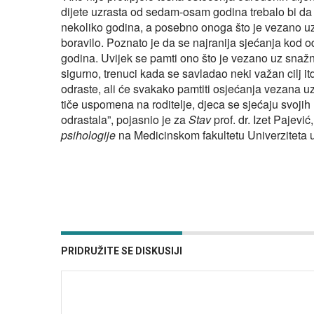
dijete uzrasta od sedam-osam godina trebalo bi da 
nekoliko godina, a posebno onoga što je vezano uz p
boravilo. Poznato je da se najranija sjećanja kod odr
godina. Uvijek se pamti ono što je vezano uz snažne
sigurno, trenuci kada se savladao neki važan cilj itd
odraste, ali će svakako pamtiti osjećanja vezana uz
tiče uspomena na roditelje, djeca se sjećaju svojih 
odrastala”, pojasnio je za
Stav
prof. dr. Izet Pajevi
psihologije
na Medicinskom fakultetu Univerziteta u
PRIDRUŽITE SE DISKUSIJI