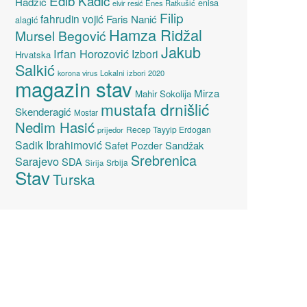
Edib Kadić
Hadžić
enisa
elvir resić
Enes Ratkušić
Filip
fahrudin vojić
Faris Nanić
alagić
Hamza Ridžal
Mursel Begović
Jakub
Irfan Horozović
Izbori
Hrvatska
Salkić
Lokalni izbori 2020
korona virus
magazin stav
Mirza
Mahir Sokolija
mustafa drnišlić
Skenderagić
Mostar
Nedim Hasić
Recep Tayyip Erdogan
prijedor
Sadik Ibrahimović
Sandžak
Safet Pozder
Srebrenica
Sarajevo
SDA
Srbija
Sirija
Stav
Turska