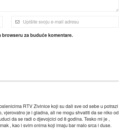
om browseru za buduće komentare.
oslenicima RTV Zivinice koji su dali sve od sebe u potrazi
, vjerovatno je i gladna, ali ne mogu shvatiti da se niko od
uduci da se radi o djevojcici od 8 godina. Tesko mi je ,
mak , kao i svim onima koji imaju bar malo srca i duse.