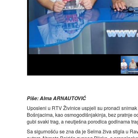
Piše: Alma ARNAUTOVIĆ
Uposleni u RTV Živinice uspjeli su pronaći snima
Bošnjacima, kao osmogodišnjakinja, bez pratnje od
gubi svaki trag, a neutješna porodica godinama trag
Sa sigurnošću se zna da je Selma živa stigla u Rav