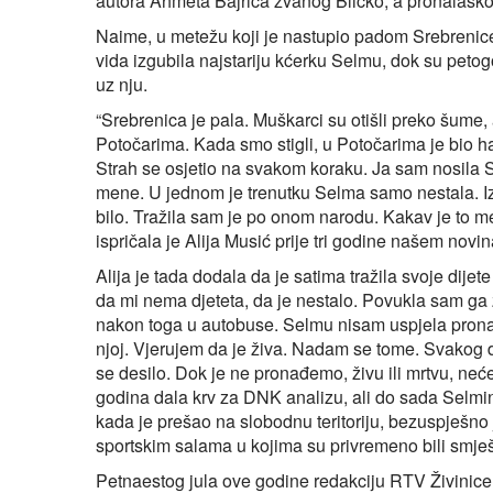
autora Ahmeta Bajrića zvanog Blicko, a pronalaskom
Naime, u metežu koji je nastupio padom Srebrenice
vida izgubila najstariju kćerku Selmu, dok su petog
uz nju.
“Srebrenica je pala. Muškarci su otišli preko šume
Potočarima. Kada smo stigli, u Potočarima je bio ha
Strah se osjetio na svakom koraku. Ja sam nosila Sa
mene. U jednom je trenutku Selma samo nestala. Izgu
bilo. Tražila sam je po onom narodu. Kakav je to met
ispričala je Alija Musić prije tri godine našem n
Alija je tada dodala da je satima tražila svoje dije
da mi nema djeteta, da je nestalo. Povukla sam ga za
nakon toga u autobuse. Selmu nisam uspjela prona
njoj. Vjerujem da je živa. Nadam se tome. Svakog
se desilo. Dok je ne pronađemo, živu ili mrtvu, neće
godina dala krv za DNK analizu, ali do sada Selmino 
kada je prešao na slobodnu teritoriju, bezuspješno
sportskim salama u kojima su privremeno bili smješt
Petnaestog jula ove godine redakciju RTV Živinice 