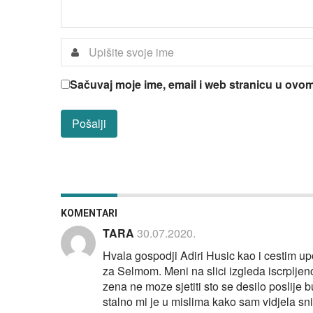
Sačuvaj moje ime, email i web stranicu u ov
KOMENTARI
TARA
30.07.2020.
Hvala gospodji Adiri Husic kao i cestim up
za Selmom. Meni na slici izgleda iscrpljeno
zena ne moze sjetiti sto se desilo poslije b
stalno mi je u mislima kako sam vidjela sni