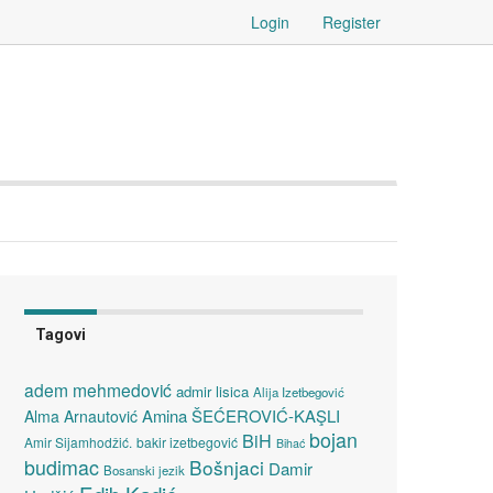
Login
Register
Tagovi
adem mehmedović
admir lisica
Alija Izetbegović
Amina ŠEĆEROVIĆ-KAŞLI
Alma Arnautović
bojan
BiH
Amir Sijamhodžić.
bakir izetbegović
Bihać
budimac
Bošnjaci
Damir
Bosanski jezik