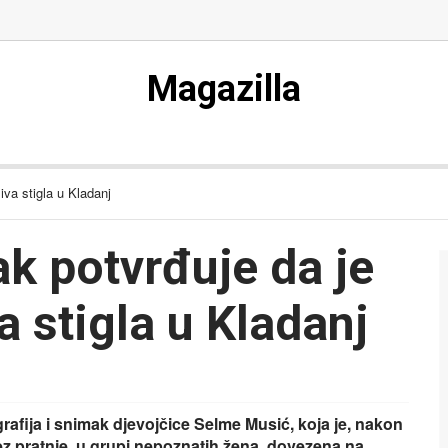
Magazilla
va stigla u Kladanj
k potvrđuje da je
 stigla u Kladanj
rafija i snimak djevojčice Selme Musić, koja je, nakon
ez pratnje, u grupi nepoznatih žena, dovezena na