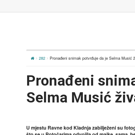
282
Pronađeni snimak potvrđuje da je Selma Musić ži
Pronađeni snima
Selma Musić živa
U mjestu Ravne kod Kladnja zabilježeni su fotog
što se u Potočarima odvojila od majke, sama, b