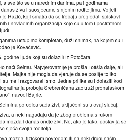
anj, a sve što se u narednim danima, pa i godinama
 danas živa i saosjećamo s njenim roditeljima. Voljeli
e Razić, koji smatra da se trebaju pregledati spiskovi
ih i nevladinih organizacija koje su u tom i postratnom
ljudi.
rganima ustupimo kompletan, duži snimak, na kojem su i
dodao je Kovačević.
. godine ljude koji su dolazili iz Potočara.
 naći Selmu. Najvjerovatnije je prošla i otišla dalje, ali
telje. Majka nije mogla da vjeruje da se poslije toliko
i su me i razgovarali smo. Jedne prilike su i dolazili kod
otografiranja proboja Srebreničana zaokruži pronalaskom
sano”, navodi Bajrić.
Selmina porodica sada živi, uključeni su u ovaj slučaj.
ka živa, a neki nagađaju da je zbog problema s rukom
a možda i danas ondje živi. No, ako je tako, postavlja se
 se sjeća svojih roditelja.
lova mozga, fizičkom povredom ili na neki drugi način,