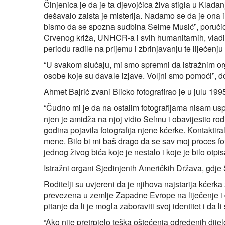
Činjenica je da je ta djevojčica živa stigla u Klad
dešavalo zaista je misterija. Nadamo se da je ona i
bismo da se spozna sudbina Selme Musić”, poručio j
Crvenog križa, UNHCR-a i svih humanitarnih, vladin
periodu radile na prijemu i zbrinjavanju te liječenju 
“U svakom slučaju, mi smo spremni da istražnim o
osobe koje su davale izjave. Voljni smo pomoći”, 
Ahmet Bajrić zvani Blicko fotografirao je u julu 1995
“Čudno mi je da na ostalim fotografijama nisam uspio
njen je amidža na njoj vidio Selmu i obavijestio rodi
godina pojavila fotografija njene kćerke. Kontaktiral
mene. Bilo bi mi baš drago da se sav moj proces f
jednog živog bića koje je nestalo i koje je bilo otpi
Istražni organi Sjedinjenih Američkih Država, gdje 
Roditelji su uvjereni da je njihova najstarija kćer
prevezena u zemlje Zapadne Evrope na liječenje i d
pitanje da li je mogla zaboraviti svoj identitet i da li
“Ako nije pretrpjelo teška oštećenja određenih dije