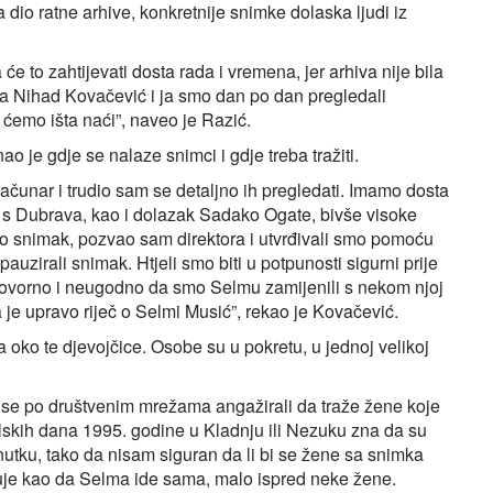
 dio ratne arhive, konkretnije snimke dolaska ljudi iz
e to zahtijevati dosta rada i vremena, jer arhiva nije bila
ga Nihad Kovačević i ja smo dan po dan pregledali
i ćemo išta naći”, naveo je Razić.
o je gdje se nalaze snimci i gdje treba tražiti.
čunar i trudio sam se detaljno ih pregledati. Imamo dosta
e s Dubrava, kao i dolazak Sadako Ogate, bivše visoke
o snimak, pozvao sam direktora i utvrđivali smo pomoću
i pauzirali snimak. Htjeli smo biti u potpunosti sigurni prije
dgovorno i neugodno da smo Selmu zamijenili s nekom njoj
 je upravo riječ o Selmi Musić”, rekao je Kovačević.
 oko te djevojčice. Osobe su u pokretu, u jednoj velikoj
 se po društvenim mrežama angažirali da traže žene koje
ulskih dana 1995. godine u Kladnju ili Nezuku zna da su
renutku, tako da nisam siguran da li bi se žene sa snimka
luje kao da Selma ide sama, malo ispred neke žene.