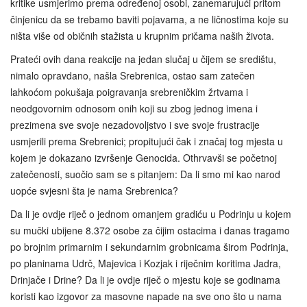
kritike usmjerimo prema određenoj osobi, zanemarujući pritom
činjenicu da se trebamo baviti pojavama, a ne ličnostima koje su
ništa više od običnih stažista u krupnim pričama naših života.
Prateći ovih dana reakcije na jedan slučaj u čijem se središtu,
nimalo opravdano, našla Srebrenica, ostao sam zatečen
lahkoćom pokušaja poigravanja srebreničkim žrtvama i
neodgovornim odnosom onih koji su zbog jednog imena i
prezimena sve svoje nezadovoljstvo i sve svoje frustracije
usmjerili prema Srebrenici; propitujući čak i značaj tog mjesta u
kojem je dokazano izvršenje Genocida. Othrvavši se početnoj
zatečenosti, suočio sam se s pitanjem: Da li smo mi kao narod
uopće svjesni šta je nama Srebrenica?
Da li je ovdje riječ o jednom omanjem gradiću u Podrinju u kojem
su mučki ubijene 8.372 osobe za čijim ostacima i danas tragamo
po brojnim primarnim i sekundarnim grobnicama širom Podrinja,
po planinama Udrč, Majevica i Kozjak i riječnim koritima Jadra,
Drinjače i Drine? Da li je ovdje riječ o mjestu koje se godinama
koristi kao izgovor za masovne napade na sve ono što u nama