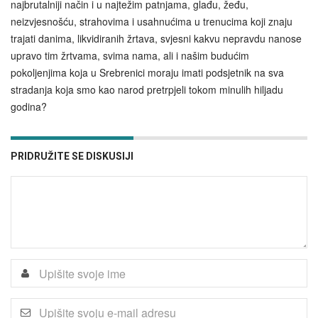
najbrutalniji način i u najtežim patnjama, glađu, žeđu,
neizvjesnošću, strahovima i usahnućima u trenucima koji znaju
trajati danima, likvidiranih žrtava, svjesni kakvu nepravdu nanose
upravo tim žrtvama, svima nama, ali i našim budućim
pokoljenjima koja u Srebrenici moraju imati podsjetnik na sva
stradanja koja smo kao narod pretrpjeli tokom minulih hiljadu
godina?
PRIDRUŽITE SE DISKUSIJI