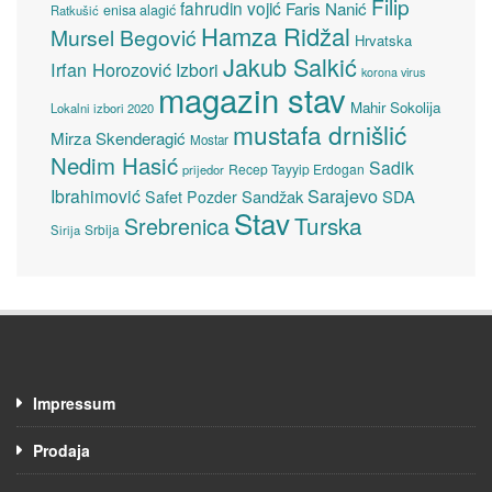
Filip
fahrudin vojić
Faris Nanić
enisa alagić
Ratkušić
Hamza Ridžal
Mursel Begović
Hrvatska
Jakub Salkić
Irfan Horozović
Izbori
korona virus
magazin stav
Mahir Sokolija
Lokalni izbori 2020
mustafa drnišlić
Mirza Skenderagić
Mostar
Nedim Hasić
Sadik
Recep Tayyip Erdogan
prijedor
Sarajevo
Ibrahimović
Sandžak
SDA
Safet Pozder
Stav
Turska
Srebrenica
Srbija
Sirija
Impressum
Prodaja