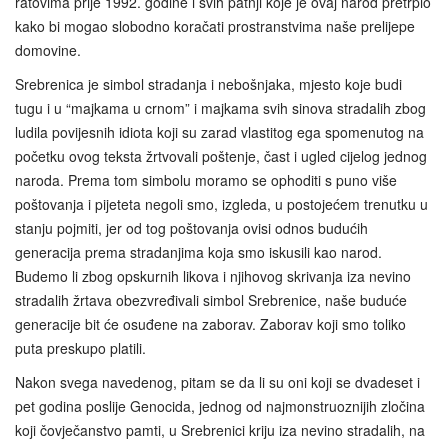
ratovima prije 1992. godine i svih patnji koje je ovaj narod pretrpio
kako bi mogao slobodno koračati prostranstvima naše prelijepe
domovine.
Srebrenica je simbol stradanja i nebošnjaka, mjesto koje budi
tugu i u “majkama u crnom” i majkama svih sinova stradalih zbog
ludila povijesnih idiota koji su zarad vlastitog ega spomenutog na
početku ovog teksta žrtvovali poštenje, čast i ugled cijelog jednog
naroda. Prema tom simbolu moramo se ophoditi s puno više
poštovanja i pijeteta negoli smo, izgleda, u postojećem trenutku u
stanju pojmiti, jer od tog poštovanja ovisi odnos budućih
generacija prema stradanjima koja smo iskusili kao narod.
Budemo li zbog opskurnih likova i njihovog skrivanja iza nevino
stradalih žrtava obezvređivali simbol Srebrenice, naše buduće
generacije bit će osuđene na zaborav. Zaborav koji smo toliko
puta preskupo platili.
Nakon svega navedenog, pitam se da li su oni koji se dvadeset i
pet godina poslije Genocida, jednog od najmonstruoznijih zločina
koji čovječanstvo pamti, u Srebrenici kriju iza nevino stradalih, na