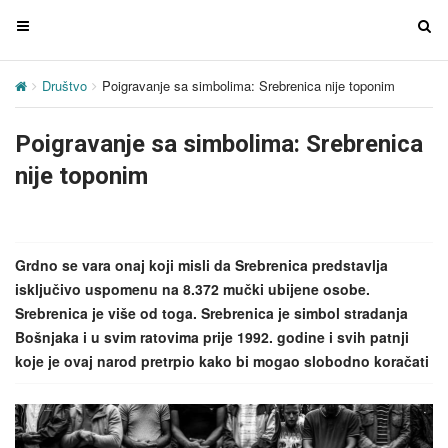
T
T
o
o
g
g
Društvo
Poigravanje sa simbolima: Srebrenica nije toponim
g
g
l
l
Poigravanje sa simbolima: Srebrenica
e
e
n
n
nije toponim
a
a
v
v
i
i
g
g
Grdno se vara onaj koji misli da Srebrenica predstavlja
a
a
isključivo uspomenu na 8.372 mučki ubijene osobe.
t
t
Srebrenica je više od toga. Srebrenica je simbol stradanja
i
i
Bošnjaka i u svim ratovima prije 1992. godine i svih patnji
o
o
koje je ovaj narod pretrpio kako bi mogao slobodno koračati
n
n