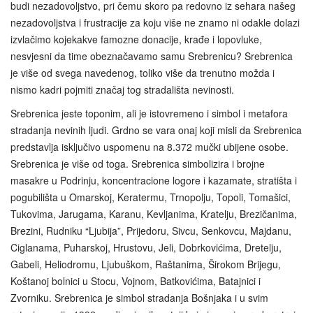
budi nezadovoljstvo, pri čemu skoro pa redovno iz sehara našeg
nezadovoljstva i frustracije za koju više ne znamo ni odakle dolazi
izvlačimo kojekakve famozne donacije, krađe i lopovluke,
nesvjesni da time obeznačavamo samu Srebrenicu? Srebrenica
je više od svega navedenog, toliko više da trenutno možda i
nismo kadri pojmiti značaj tog stradališta nevinosti.
Srebrenica jeste toponim, ali je istovremeno i simbol i metafora
stradanja nevinih ljudi. Grdno se vara onaj koji misli da Srebrenica
predstavlja isključivo uspomenu na 8.372 mučki ubijene osobe.
Srebrenica je više od toga. Srebrenica simbolizira i brojne
masakre u Podrinju, koncentracione logore i kazamate, stratišta i
pogubilišta u Omarskoj, Keratermu, Trnopolju, Topoli, Tomašici,
Tukovima, Jarugama, Karanu, Kevljanima, Kratelju, Brezičanima,
Brezini, Rudniku “Ljubija”, Prijedoru, Sivcu, Senkovcu, Majdanu,
Ciglanama, Puharskoj, Hrustovu, Jeli, Dobrkovićima, Dretelju,
Gabeli, Heliodromu, Ljubuškom, Raštanima, Širokom Brijegu,
Koštanoj bolnici u Stocu, Vojnom, Batkovićima, Batajnici i
Zvorniku. Srebrenica je simbol stradanja Bošnjaka i u svim