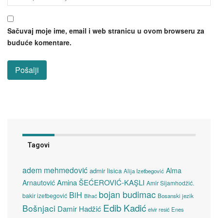
Sačuvaj moje ime, email i web stranicu u ovom browseru za
buduće komentare.
Tagovi
adem mehmedović
Alma
admir lisica
Alija Izetbegović
Amina ŠEĆEROVIĆ-KAŞLI
Arnautović
Amir Sijamhodžić.
bojan budimac
BiH
bakir izetbegović
Bosanski jezik
Bihać
Edib Kadić
Bošnjaci
Damir Hadžić
elvir resić
Enes