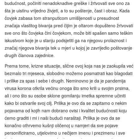
budućnost, počiniti nenadoknadive greške i žrtvovati sve ono za
šta je uistinu vrijedno živjeti, a to su poštenje, čast i obraz. Kada
čovjek zabasa tom stranputicom umišljenosti u presudnost
značaja vlastitog bivanja pred čijim je oltarom dopušteno žrtvovati
sve ono što čovjeka čini čovjekom, može biti spašen samo teškim
iskustvom koje je u stanju podsjetiti ga na njegovu prolaznost i
značaj njegova bivanja tek u mjeri u kojoj je zavrijedio poštovanje
drugih članova zajednice.
Prema tome, krizne situacije, slične ovoj koja nas je zaokupila već
bezmalo tri mjeseca, slobodno možemo posmatrati kao blagodati
i prilike za spas i sebe i drugih. Neminovno je da je pandemija
virusa korona otkrila većinu onoga što smo krili u svojim prsima,
ali i ono što su osobe sklone gomilanju imetka spremne učiniti
kako bi ostvarile svoj cilj. Prilika je ovo da se zapitamo o nekim
pojavama od kojih nam dobrano ovisi i kvalitet budućnosti koju
ćemo graditi i mi i naši budući naraštaji. Prilika je ovo da se
konačno othrvemo kušnji oličenoj u namjeri da sve pojave
personificiramo, utjelovimo u nečijem imenu i prezimenu i sve