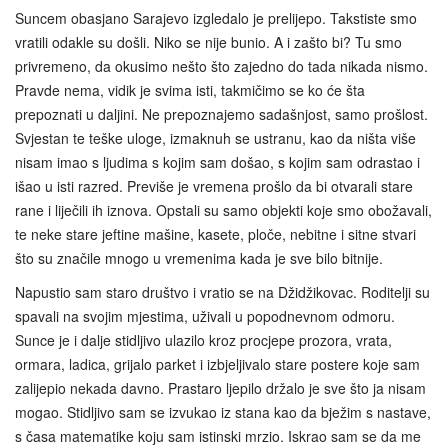
Suncem obasjano Sarajevo izgledalo je prelijepo. Takstiste smo
vratili odakle su došli. Niko se nije bunio. A i zašto bi? Tu smo
privremeno, da okusimo nešto što zajedno do tada nikada nismo.
Pravde nema, vidik je svima isti, takmičimo se ko će šta
prepoznati u daljini. Ne prepoznajemo sadašnjost, samo prošlost.
Svjestan te teške uloge, izmaknuh se ustranu, kao da ništa više
nisam imao s ljudima s kojim sam došao, s kojim sam odrastao i
išao u isti razred. Previše je vremena prošlo da bi otvarali stare
rane i liječili ih iznova. Opstali su samo objekti koje smo obožavali,
te neke stare jeftine mašine, kasete, ploče, nebitne i sitne stvari
što su značile mnogo u vremenima kada je sve bilo bitnije.
Napustio sam staro društvo i vratio se na Džidžikovac. Roditelji su
spavali na svojim mjestima, uživali u popodnevnom odmoru.
Sunce je i dalje stidljivo ulazilo kroz procjepe prozora, vrata,
ormara, ladica, grijalo parket i izbjeljivalo stare postere koje sam
zalijepio nekada davno. Prastaro ljepilo držalo je sve što ja nisam
mogao. Stidljivo sam se izvukao iz stana kao da bježim s nastave,
s časa matematike koju sam istinski mrzio. Iskrao sam se da me