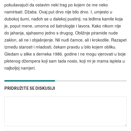
pokušavajući da ostavim neki trag po kojem će me neko
namirisati. Džaba. Ovaj put drvo nije bilo drvo. I, umjesto u
dubokoj šumi, nađoh se u dalekoj pustinji, na leđima kamile koja
je, poput mene, umorna od šatrologije i lavora. Kako nikom nije
do jahanja, sjahasmo jedno s drugog. Obližnje piramide nude
zaklon, ali ne i objašnjenje. Nil nudi čamce, ali i krokodile. Razapet
između starosti i mladosti, čekam pravdu u bilo kojem obliku.
Gledam u slike s derneka 1986. godine i ne mogu vjerovati u boje
pletenog džempera koji sam tada nosio, koji mi je mama isplela u
najboljoj namjeri.
PRIDRUŽITE SE DISKUSIJI