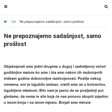
T
T
o
o
g
g
134
Ne prepoznajemo sadašnjost, samo prošlost
g
g
l
l
Ne prepoznajemo sadašnjost, samo
e
e
n
n
prošlost
a
a
v
v
i
i
g
g
Objašnjavali smo jedni drugima u dugoj i zadimljenoj večeri
a
a
godišnjice mature ko smo i šta smo nakon tih mukotrpnih
t
t
trideset godina dobrovoljne razdvojenosti. Poslije nekog
i
i
vremena, sve je izgubilo smisao, vratili smo se u kolotečinu
o
o
izgubljene mladosti. Bilo nam je jasno da se posljednji put
n
n
gledamo, da nema te sile koja će nas ponovo skupiti zajedno
u istom broju i na istom mjestu. Brojali smo minute