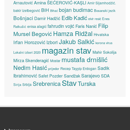
Amina ŠEĆEROVIĆ-KAŞLI
Arnautović
Amir Sijamhodžić.
bojan budimac
BiH
bakir izetbegović
Bosanski jezik
Bihać
Edib Kadić
Bošnjaci
Damir Hadžić
elvir resić
Enes
Filip
fahrudin vojić
Faris Nanić
enisa alagić
Ratkušić
Hamza Ridžal
Mursel Begović
Hrvatska
Jakub Salkić
Irfan Horozović
Izbori
korona virus
magazin stav
Mahir Sokolija
Lokalni izbori 2020
mustafa drnišlić
Mirza Skenderagić
Mostar
Nedim Hasić
Sadik
Recep Tayyip Erdogan
prijedor
Sarajevo
Ibrahimović
Sandžak
SDA
Safet Pozder
Stav
Turska
Srebrenica
Srbija
Sirija