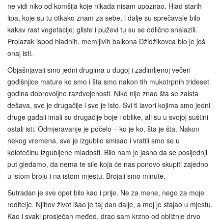
ne vidi niko od komšija koje nikada nisam upoznao. Hlad starih
lipa, koje su tu otkako znam za sebe, i dalje su sprečavale bilo
kakav rast vegetacije; gliste i puževi tu su se odlično snalazili.
Prolazak ispod hladnih, memljivih balkona Džidžikovca bio je još
onaj isti.
Objašnjavali smo jedni drugima u dugoj i zadimljenoj večeri
godišnjice mature ko smo i šta smo nakon tih mukotrpnih trideset
godina dobrovoljne razdvojenosti. Niko nije znao šta se zaista
dešava, sve je drugačije i sve je isto. Svi ti lavori kojima smo jedni
druge gađali imali su drugačije boje i oblike, ali su u svojoj suštini
ostali isti. Odmjeravanje je počelo – ko je ko, šta je šta. Nakon
nekog vremena, sve je izgubilo smisao i vratili smo se u
kolotečinu izgubljene mladosti. Bilo nam je jasno da se posljednji
put gledamo, da nema te sile koja će nas ponovo skupiti zajedno
u istom broju i na istom mjestu. Brojali smo minute.
Sutradan je sve opet bilo kao i prije. Ne za mene, nego za moje
roditelje. Njihov život išao je taj dan dalje, a moj je stajao u mjestu.
Kao i svaki prosječan međed, drao sam krzno od obližnje drvo