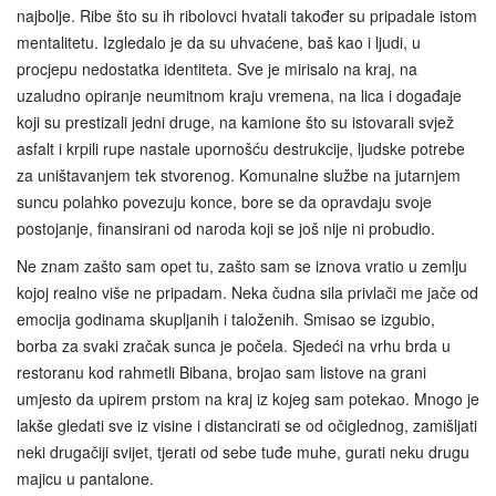
najbolje. Ribe što su ih ribolovci hvatali također su pripadale istom
mentalitetu. Izgledalo je da su uhvaćene, baš kao i ljudi, u
procjepu nedostatka identiteta. Sve je mirisalo na kraj, na
uzaludno opiranje neumitnom kraju vremena, na lica i događaje
koji su prestizali jedni druge, na kamione što su istovarali svjež
asfalt i krpili rupe nastale upornošću destrukcije, ljudske potrebe
za uništavanjem tek stvorenog. Komunalne službe na jutarnjem
suncu polahko povezuju konce, bore se da opravdaju svoje
postojanje, finansirani od naroda koji se još nije ni probudio.
Ne znam zašto sam opet tu, zašto sam se iznova vratio u zemlju
kojoj realno više ne pripadam. Neka čudna sila privlači me jače od
emocija godinama skupljanih i taloženih. Smisao se izgubio,
borba za svaki zračak sunca je počela. Sjedeći na vrhu brda u
restoranu kod rahmetli Bibana, brojao sam listove na grani
umjesto da upirem prstom na kraj iz kojeg sam potekao. Mnogo je
lakše gledati sve iz visine i distancirati se od očiglednog, zamišljati
neki drugačiji svijet, tjerati od sebe tuđe muhe, gurati neku drugu
majicu u pantalone.