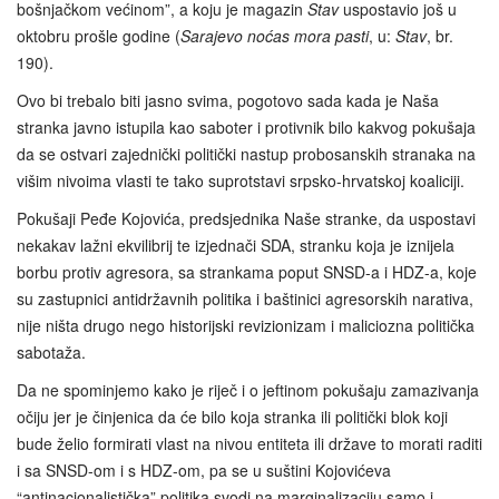
bošnjačkom većinom”, a koju je magazin
Stav
uspostavio još u
oktobru prošle godine (
Sarajevo noćas mora pasti
, u:
Stav
, br.
190).
Ovo bi trebalo biti jasno svima, pogotovo sada kada je Naša
stranka javno istupila kao saboter i protivnik bilo kakvog pokušaja
da se ostvari zajednički politički nastup probosanskih stranaka na
višim nivoima vlasti te tako suprotstavi srpsko-hrvatskoj koaliciji.
Pokušaji Peđe Kojovića, predsjednika Naše stranke, da uspostavi
nekakav lažni ekvilibrij te izjednači SDA, stranku koja je iznijela
borbu protiv agresora, sa strankama poput SNSD-a i HDZ-a, koje
su zastupnici antidržavnih politika i baštinici agresorskih narativa,
nije ništa drugo nego historijski revizionizam i maliciozna politička
sabotaža.
Da ne spominjemo kako je riječ i o jeftinom pokušaju zamazivanja
očiju jer je činjenica da će bilo koja stranka ili politički blok koji
bude želio formirati vlast na nivou entiteta ili države to morati raditi
i sa SNSD-om i s HDZ-om, pa se u suštini Kojovićeva
“antinacionalistička” politika svodi na marginalizaciju samo i