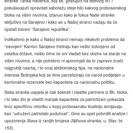
stranke Tarika Haverića, koji se, gostujući na televiziji N1 i
pokušavajući opravdati sabotažu ideje bilo kakvog probosanskog
bloka na višim nivoima, izlanuo kako je fokus Naše stranke
isključivo na Sarajevo i kako se u Našoj stranci nadaju da će
opstati barem “Sarajevo republika”.
Indikativno je kako u Našoj stranci nemaju nikakvih problema da
“osvojeni” Kanton Sarajevo tretiraju kao nešto izdvojeno od
ostatka države, nešto čime će oni vladati bez obzira na stanje na
višim nivoima, a nije potrebno ni spominjati da to zapravo znači
najgrublji nasrtaj, i to onaj abdićevskog tipa, na nacionalne
interese Bošnjaka koji se time parceliziraju na narod podijeljen u
kantonalne rezervate bez kapaciteta za nacionalnu politiku.
Naša stranka uspjela je čak šokirati i vlastite partnere iz Bh. bloka,
i to tako što je vlastiti manjak kapaciteta za patriotizam pokazala
kroz specifičnu retoriku u kojoj probosansku koaliciju ismijavaju
kao “udruženi patriotski poduhvat”, čime su opet potvrdili analize i
upozorenja
Stava
iz ranijih brojeva (
Njihova stranka
, u:
Stav
, br.
153).