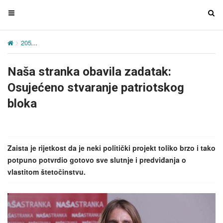
T
T
o
o
g
g
205
Naša stranka obavila zadatak: Osujećeno stvaranje patriotskog
g
g
l
l
Naša stranka obavila zadatak:
e
e
n
n
Osujećeno stvaranje patriotskog
a
a
bloka
v
v
i
i
g
g
a
a
Zaista je rijetkost da je neki politički projekt toliko brzo i tako
t
t
potpuno potvrdio gotovo sve slutnje i predviđanja o
i
i
vlastitom štetočinstvu.
o
o
n
n