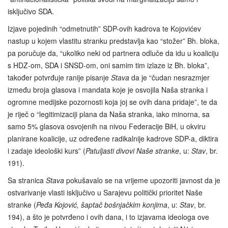
isključivo SDA.
Izjave pojedinih “odmetnutih” SDP-ovih kadrova te Kojovićev
nastup u kojem vlastitu stranku predstavlja kao “stožer” Bh. bloka,
pa poručuje da, “ukoliko neki od partnera odluče da idu u koaliciju
s HDZ‑om, SDA i SNSD-om, oni samim tim izlaze iz Bh. bloka”,
također potvrđuje ranije pisanje
Stava
da je “čudan nesrazmjer
između broja glasova i mandata koje je osvojila Naša stranka i
ogromne medijske pozornosti koja joj se ovih dana pridaje”, te da
je riječ o “legitimizaciji plana da Naša stranka, iako minorna, sa
samo 5% glasova osvojenih na nivou Federacije BiH, u okviru
planirane koalicije, uz određene radikalnije kadrove SDP-a, diktira
i zadaje ideološki kurs” (
Patuljasti divovi Naše stranke
, u:
Stav
, br.
191).
Sa stranica
Stava
pokušavalo se na vrijeme upozoriti javnost da je
ostvarivanje vlasti isključivo u Sarajevu politički prioritet Naše
stranke (
Peđa Kojović, šaptač bošnjačkim konjima
, u:
Stav
, br.
194), a što je potvrđeno i ovih dana, i to izjavama ideologa ove