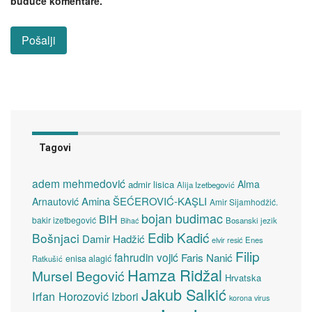
buduće komentare.
Tagovi
adem mehmedović
Alma
admir lisica
Alija Izetbegović
Amina ŠEĆEROVIĆ-KAŞLI
Arnautović
Amir Sijamhodžić.
bojan budimac
BiH
bakir izetbegović
Bosanski jezik
Bihać
Edib Kadić
Bošnjaci
Damir Hadžić
elvir resić
Enes
Filip
fahrudin vojić
Faris Nanić
enisa alagić
Ratkušić
Hamza Ridžal
Mursel Begović
Hrvatska
Jakub Salkić
Irfan Horozović
Izbori
korona virus