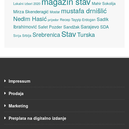
magazin stav
Mahir Sokolija
Lokalni izbori 2020
mustafa drnišlić
Mirza Skenderagić
Mostar
Nedim Hasić
Sadik
Recep Tayyip Erdogan
prijedor
Sarajevo
Ibrahimović
Sandžak
SDA
Safet Pozder
Stav
Turska
Srebrenica
Srbija
Sirija
Impressum
Prodaja
Marketing
Pretplata na digitalno izdanje