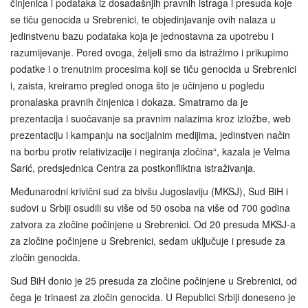
činjenica i podataka iz dosadašnjih pravnih istraga i presuda koje
se tiču genocida u Srebrenici, te objedinjavanje ovih nalaza u
jedinstvenu bazu podataka koja je jednostavna za upotrebu i
razumijevanje. Pored ovoga, željeli smo da istražimo i prikupimo
podatke i o trenutnim procesima koji se tiču genocida u Srebrenici
i, zaista, kreiramo pregled onoga što je učinjeno u pogledu
pronalaska pravnih činjenica i dokaza. Smatramo da je
prezentacija i suočavanje sa pravnim nalazima kroz izložbe, web
prezentaciju i kampanju na socijalnim medijima, jedinstven način
na borbu protiv relativizacije i negiranja zločina“, kazala je Velma
Šarić, predsjednica Centra za postkonfliktna istraživanja.
Međunarodni krivični sud za bivšu Jugoslaviju (MKSJ), Sud BiH i
sudovi u Srbiji osudili su više od 50 osoba na više od 700 godina
zatvora za zločine počinjene u Srebrenici. Od 20 presuda MKSJ-a
za zločine počinjene u Srebrenici, sedam uključuje i presude za
zločin genocida.
Sud BiH donio je 25 presuda za zločine počinjene u Srebrenici, od
čega je trinaest za zločin genocida. U Republici Srbiji doneseno je