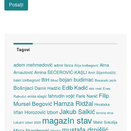
Tagovi
adem mehmedović
Alma
admir lisica
Alija Izetbegović
Amina ŠEĆEROVIĆ-KAŞLI
Arnautović
Amir Sijamhodžić.
bojan budimac
BiH
bakir izetbegović
Bosanski jezik
Bihać
Edib Kadić
Bošnjaci
Damir Hadžić
elvir resić
Enes
Filip
fahrudin vojić
Faris Nanić
enisa alagić
Ratkušić
Hamza Ridžal
Mursel Begović
Hrvatska
Jakub Salkić
Irfan Horozović
Izbori
korona virus
magazin stav
Mahir Sokolija
Lokalni izbori 2020
mustafa drnišlić
Mirza Skenderagić
Mostar