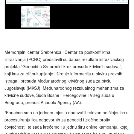
Memorijalni centar Srebrenica i Centar za postkonfliktna
istraživanja (PCRC) predstavili su danas rezultate istraživačkog
projekta “Genocid u Srebrenici kroz presude krivičnih sudova“,
koji ima za cilj prikupljanje i širenje informacija u okviru pravnih
istraga i presuda Međunarodnog krivičnog suda za bivšu
Jugoslaviju (MKSJ), Međunarodnog rezidualnog mehanizma za
krivične sudove, Suda Bosne i Hercegovine i Višeg suda u
Beogradu, prenosi Anadolu Agency (AA).
“Konačno smo na jednom mjestu obuhvatili relevantne činjenice o
procesuiranju lica odgovornih za genocid i zločine protiv
čovječnosti, te sada krećemo i u jednu širu online kampanju, kojoj