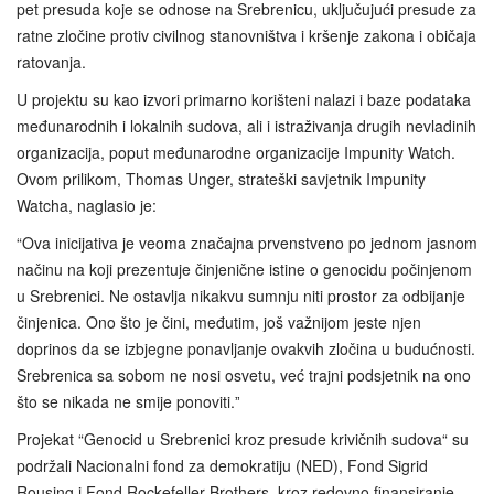
pet presuda koje se odnose na Srebrenicu, uključujući presude za
ratne zločine protiv civilnog stanovništva i kršenje zakona i običaja
ratovanja.
U projektu su kao izvori primarno korišteni nalazi i baze podataka
međunarodnih i lokalnih sudova, ali i istraživanja drugih nevladinih
organizacija, poput međunarodne organizacije Impunity Watch.
Ovom prilikom, Thomas Unger, strateški savjetnik Impunity
Watcha, naglasio je:
“Ova inicijativa je veoma značajna prvenstveno po jednom jasnom
načinu na koji prezentuje činjenične istine o genocidu počinjenom
u Srebrenici. Ne ostavlja nikakvu sumnju niti prostor za odbijanje
činjenica. Ono što je čini, međutim, još važnijom jeste njen
doprinos da se izbjegne ponavljanje ovakvih zločina u budućnosti.
Srebrenica sa sobom ne nosi osvetu, već trajni podsjetnik na ono
što se nikada ne smije ponoviti.ˮ
Projekat “Genocid u Srebrenici kroz presude krivičnih sudova“ su
podržali Nacionalni fond za demokratiju (NED), Fond Sigrid
Rousing i Fond Rockefeller Brothers, kroz redovno finansiranje