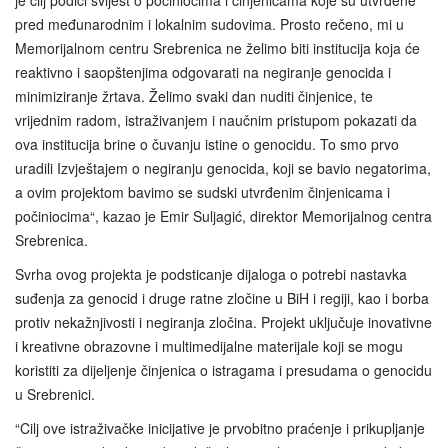
je cilj podići svijest o počiniocima i činjenicama koje su utvrđene
pred međunarodnim i lokalnim sudovima. Prosto rečeno, mi u
Memorijalnom centru Srebrenica ne želimo biti institucija koja će
reaktivno i saopštenjima odgovarati na negiranje genocida i
minimiziranje žrtava. Želimo svaki dan nuditi činjenice, te
vrijednim radom, istraživanjem i naučnim pristupom pokazati da
ova institucija brine o čuvanju istine o genocidu. To smo prvo
uradili Izvještajem o negiranju genocida, koji se bavio negatorima,
a ovim projektom bavimo se sudski utvrđenim činjenicama i
počiniocima“, kazao je Emir Suljagić, direktor Memorijalnog centra
Srebrenica.
Svrha ovog projekta je podsticanje dijaloga o potrebi nastavka
suđenja za genocid i druge ratne zločine u BiH i regiji, kao i borba
protiv nekažnjivosti i negiranja zločina. Projekt uključuje inovativne
i kreativne obrazovne i multimedijalne materijale koji se mogu
koristiti za dijeljenje činjenica o istragama i presudama o genocidu
u Srebrenici.
“Cilj ove istraživačke inicijative je prvobitno praćenje i prikupljanje