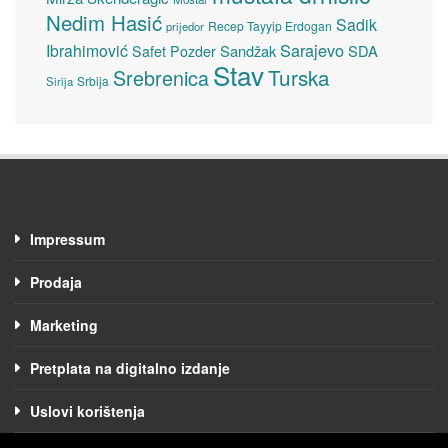
Nedim Hasić
Sadik
Recep Tayyip Erdogan
prijedor
Sarajevo
Ibrahimović
Sandžak
SDA
Safet Pozder
Stav
Turska
Srebrenica
Srbija
Sirija
Impressum
Prodaja
Marketing
Pretplata na digitalno izdanje
Uslovi korištenja