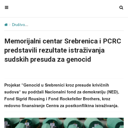
T
T
o
o
g
g
Društvo
Memorijalni centar Srebrenica i PCRC predstavili rezultate 
g
g
l
l
Memorijalni centar Srebrenica i PCRC
e
e
n
n
predstavili rezultate istraživanja
a
a
sudskih presuda za genocid
v
v
i
i
g
g
a
a
Projekat “Genocid u Srebrenici kroz presude krivičnih
t
t
sudova“ su podržali Nacionalni fond za demokratiju (NED),
i
i
Fond Sigrid Rousing i Fond Rockefeller Brothers, kroz
o
o
redovno finansiranje Centra za postkonfliktna istraživanja.
n
n