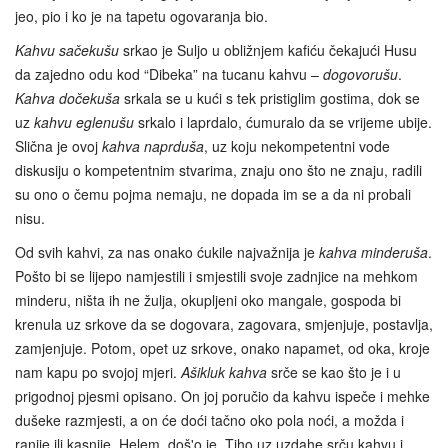
jeo, pio i ko je na tapetu ogovaranja bio.
Kahvu sačekušu
srkao je Suljo u obližnjem kafiću čekajući Husu
da zajedno odu kod “Dibeka” na tucanu kahvu –
dogovorušu
.
Kahva dočekuša
srkala se u kući s tek pristiglim gostima, dok se
uz
kahvu eglenušu
srkalo i laprdalo, ćumuralo da se vrijeme ubije.
Slična je ovoj
kahva naprduša
, uz koju nekompetentni vode
diskusiju o kompetentnim stvarima, znaju ono što ne znaju, radili
su ono o čemu pojma nemaju, ne dopada im se a da ni probali
nisu.
Od svih kahvi, za nas onako ćukile najvažnija je
kahva
minderuša
.
Pošto bi se lijepo namjestili i smjestili svoje zadnjice na mehkom
minderu, ništa ih ne žulja, okupljeni oko mangale, gospoda bi
krenula uz srkove da se dogovara, zagovara, smjenjuje, postavlja,
zamjenjuje. Potom, opet uz srkove, onako napamet, od oka, kroje
nam kapu po svojoj mjeri.
Ašikluk kahva
srče se kao što je i u
prigodnoj pjesmi opisano. On joj poručio da kahvu ispeče i mehke
dušeke razmjesti, a on će doći tačno oko pola noći, a možda i
ranije ili kasnije. Helem, doš'o je. Tiho uz uzdahe srču kahvu i