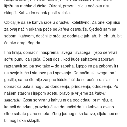
liježu na mehke dušeke. Okreni, prevrni, cijelu noć oka nisu
sklopili. Kahva im sanak pusti razbila.
Običaj je da se kahva srče u društvu, kolektivno. Za one koji nisu
za ovaj način srkanja peče se
kahva osamuša
. Sjedeći sam sa
sobom i kahvom, dotični je srče uz dodatak: jah, ah, ih, eh, uh, bit
će ako dragi Bog da…
I na kraju, domaćini naspremali svega i svačega, lijepo servirali
sofru punu ića i pića. Gosti došli, kod kuće sahatove zaboravili,
razrahatili se, pa sve tako – do sabaha. Lijepo im pa zaboravili i
na svoje kuće i stanove pa i spavanje. Domaćin, sit svega, pa i
gostiju, samo što nije zaspao iščekujući da se počnu razilaziti, a
domaćica pala s nogu od donošenja, prinošenja, odnošenja. Po
našem starom i lijepom adetu, pravo je vrijeme za
kahvu
sikterušu
. Gosti serviranu kahvu ni da pogledaju, primirišu, a
kamoli da srknu, pravdajući se domaćici da im kahva u ovako
sitne sahate plaho smeta. Zbog jednog srka kahve, cijelu noć ne
bi mogli oka sklopiti.