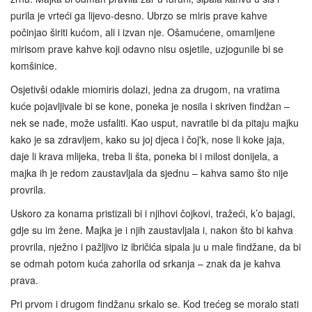
purila je vrteći ga lijevo-desno. Ubrzo se miris prave kahve
počinjao širiti kućom, ali i izvan nje. Ošamućene, omamljene
mirisom prave kahve koji odavno nisu osjetile, uzjogunile bi se
komšinice.
Osjetivši odakle miomiris dolazi, jedna za drugom, na vratima
kuće pojavljivale bi se kone, poneka je nosila i skriven findžan –
nek se nađe, može usfaliti. Kao usput, navratile bi da pitaju majku
kako je sa zdravljem, kako su joj djeca i čoj'k, nose li koke jaja,
daje li krava mlijeka, treba li šta, poneka bi i milost donijela, a
majka ih je redom zaustavljala da sjednu – kahva samo što nije
provrila.
Uskoro za konama pristizali bi i njihovi čojkovi, tražeći, k’o bajagi,
gdje su im žene. Majka je i njih zaustavljala i, nakon što bi kahva
provrila, nježno i pažljivo iz ibričića sipala ju u male findžane, da bi
se odmah potom kuća zahorila od srkanja – znak da je kahva
prava.
Pri prvom i drugom findžanu srkalo se. Kod trećeg se moralo stati