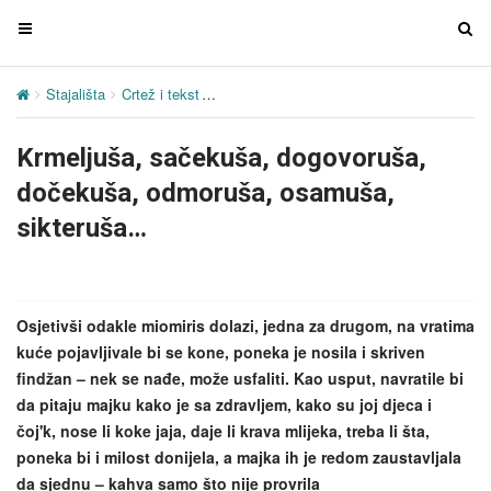
T
T
o
o
g
g
Stajališta
Crtež i tekst
Krmeljuša, sačekuša, dogovoruša, dočeku
g
g
l
l
Krmeljuša, sačekuša, dogovoruša,
e
e
n
n
dočekuša, odmoruša, osamuša,
a
a
sikteruša…
v
v
i
i
g
g
a
a
Osjetivši odakle miomiris dolazi, jedna za drugom, na vratima
t
t
kuće pojavljivale bi se kone, poneka je nosila i skriven
i
i
findžan – nek se nađe, može usfaliti. Kao usput, navratile bi
o
o
da pitaju majku kako je sa zdravljem, kako su joj djeca i
n
n
čoj'k, nose li koke jaja, daje li krava mlijeka, treba li šta,
poneka bi i milost donijela, a majka ih je redom zaustavljala
da sjednu – kahva samo što nije provrila