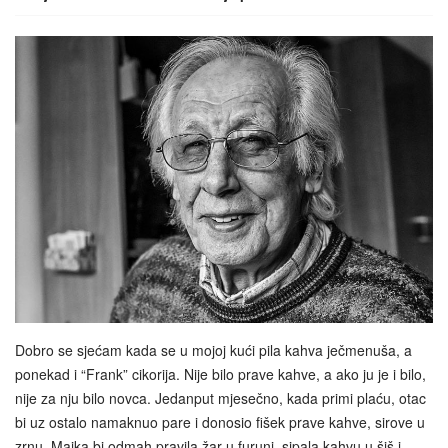
Dobro se sjećam kada se u mojoj kući pila kahva ječmenuša, a
ponekad i “Frank” cikorija. Nije bilo prave kahve, a ako ju je i bilo,
nije za nju bilo novca. Jedanput mjesečno, kada primi plaću, otac
bi uz ostalo namaknuo pare i donosio fišek prave kahve, sirove u
zrnu. Majka bi odmah pravila žar u furuni, sipala kahvu u šiš i