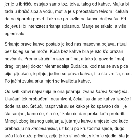
jer je u ibričiću ostajao samo toz, telva, talog od kahve. Majka bi
tada u ibričić sipala vodu, mutila je s preostalom telvom i čekala
da na šporetu provri. Tako se prelazilo na kahvu doljevušu. Pri
doljevuši bi intenzitet srkanja splasnuo. Manje se srkalo, a više
eglenisalo.
Srkanje prave kahve postalo je kod nas masovna pojava, ritual
bez kojeg se ne može. Kuća bez kahve bila je isto k’o prazan
novčanik. Prema stručnim saznanjima, a tako je govorio i moj
dragi prijatelj doktor Mehmedalija Budalica, kod nas se sva pića
piju, pijuckaju, ispijaju, jedino se prava kahva, i to što vrelija, srče.
Po jačini zvuka srka mjeri se kvaliteta kahve.
Od svih kahvi najvažnija je ona jutarnja, zvana
kahva krmeljuša
.
Ukućani tek probuđeni, neumiveni, čekali su da se kahva ispeče i
dođe na sto. Srčući, raspitivali su se kako je ko spavao i da li je
šta sanjao, kamo će, šta će, i kako će dan preko leđa preturiti.
Mnogi, zbog kasnog ustajanja, jutarnju kahvu umjesto kod kuće
prebacuju na
kancelarijsku
, uz koju po kružocima sjede, dugo
srču i još duže pričaju, gdje je ko sinoć bio, s kim je sjedio, šta je