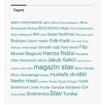
Tagovi
adem mehmedović
Alma
admir lisica
Alija Izetbegović
Amina ŠEĆEROVIĆ-KAŞLI
Arnautović
Amir Sijamhodžić.
bojan budimac
BiH
bakir izetbegović
Bosanski jezik
Bihać
Edib Kadić
Bošnjaci
Damir Hadžić
elvir resić
Enes
Filip
fahrudin vojić
Faris Nanić
enisa alagić
Ratkušić
Hamza Ridžal
Mursel Begović
Hrvatska
Jakub Salkić
Irfan Horozović
Izbori
korona virus
magazin stav
Mahir Sokolija
Lokalni izbori 2020
mustafa drnišlić
Mirza Skenderagić
Mostar
Nedim Hasić
Sadik
Recep Tayyip Erdogan
prijedor
Sarajevo
Ibrahimović
Sandžak
SDA
Safet Pozder
Stav
Turska
Srebrenica
Srbija
Sirija