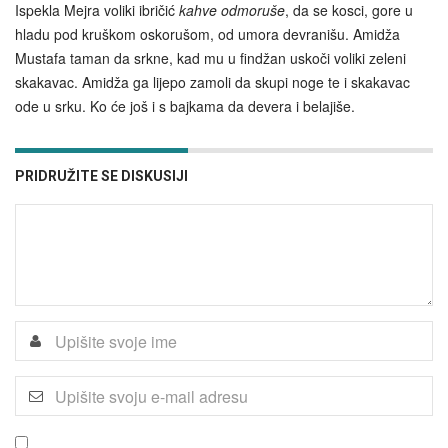
Ispekla Mejra voliki ibričić
kahve
odmoruše
, da se kosci, gore u
hladu pod kruškom oskorušom, od umora devranišu. Amidža
Mustafa taman da srkne, kad mu u findžan uskoči voliki zeleni
skakavac. Amidža ga lijepo zamoli da skupi noge te i skakavac
ode u srku. Ko će još i s bajkama da devera i belajiše.
PRIDRUŽITE SE DISKUSIJI