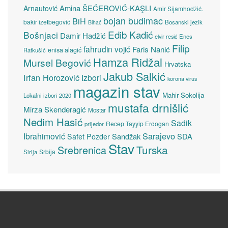
Amina ŠEĆEROVIĆ-KAŞLI
Arnautović
Amir Sijamhodžić.
bojan budimac
BiH
bakir izetbegović
Bosanski jezik
Bihać
Edib Kadić
Bošnjaci
Damir Hadžić
elvir resić
Enes
Filip
fahrudin vojić
Faris Nanić
enisa alagić
Ratkušić
Hamza Ridžal
Mursel Begović
Hrvatska
Jakub Salkić
Irfan Horozović
Izbori
korona virus
magazin stav
Mahir Sokolija
Lokalni izbori 2020
mustafa drnišlić
Mirza Skenderagić
Mostar
Nedim Hasić
Sadik
Recep Tayyip Erdogan
prijedor
Sarajevo
Ibrahimović
Sandžak
SDA
Safet Pozder
Stav
Turska
Srebrenica
Srbija
Sirija