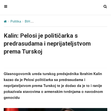
T
T
o
o
g
g
Politika
BiH
Kalin: Pelosi je političarka s predrasudama i neprijat
g
g
l
l
Kalin: Pelosi je političarka s
e
e
n
n
predrasudama i neprijateljstvom
a
a
prema Turskoj
v
v
i
i
g
g
a
a
Glasnogovornik ureda turskog predsjednika Ibrahim Kalin
t
t
kazao da je Pelosi političarka sa predrasudama i
i
i
neprijateljstvom prema Turskoj te je dodao da je to i ranije
o
o
pokazivala stavovima o armenskim tvrdnjama o navodnom
n
n
genocidu