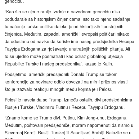
genocidu.
“Kao što se njene ranije tvrdnje o navodnom genocidu nisu
podudarale sa historijskim činjenicama, isto tako njeno sadašnje
tumačenje turske politike daleko je od historijskih i postojećih
činjenica. Međutim, zapadni, američki i evropski političari nikako
da odustanu od navike da koriste ime našeg predsjednika Recepa
Tayyipa Erdogana za rješavanje unutrašnjih političkih pitanja. Ali
to se ujedno može posmatrati i kao odraz globalnog utjecaja
Republike Turske i našeg predsjednika”, kazao je Kalin.
Podsjetimo, američki predsjednik Donald Trump se tokom
konferencije za novinare odbio obvezati na mirni prijenos vlasti
što je izazvalo reakciju mnogih među kojima je i Pelosi.
Pelosi je navela da se Trump, između ostalih, divi predsjednicima
Rusije i Turske, Vladimiru Putinu i Recepu Tayyipu Erdoganu.
“Znamo kome se Trump divi. Putinu, Kim Jong-unu, Erdoganu.
Međutim, poštovani predsjedniče, moram napomenuti da nismo u
Sjevernoj Koreji, Rusiji, Turskoj ili Saudijskoj Arabiji. Nalazite se u