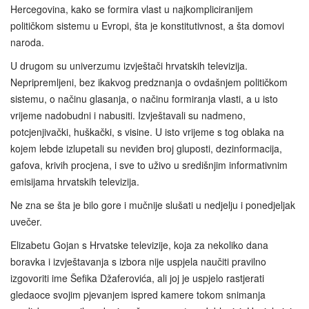
Hercegovina, kako se formira vlast u najkompliciranijem
političkom sistemu u Evropi, šta je konstitutivnost, a šta domovi
naroda.
U drugom su univerzumu izvještači hrvatskih televizija.
Nepripremljeni, bez ikakvog predznanja o ovdašnjem političkom
sistemu, o načinu glasanja, o načinu formiranja vlasti, a u isto
vrijeme nadobudni i nabusiti. Izvještavali su nadmeno,
potcjenjivački, huškački, s visine. U isto vrijeme s tog oblaka na
kojem lebde izlupetali su neviđen broj gluposti, dezinformacija,
gafova, krivih procjena, i sve to uživo u središnjim informativnim
emisijama hrvatskih televizija.
Ne zna se šta je bilo gore i mučnije slušati u nedjelju i ponedjeljak
uvečer.
Elizabetu Gojan s Hrvatske televizije, koja za nekoliko dana
boravka i izvještavanja s izbora nije uspjela naučiti pravilno
izgovoriti ime Šefika Džaferovića, ali joj je uspjelo rastjerati
gledaoce svojim pjevanjem ispred kamere tokom snimanja