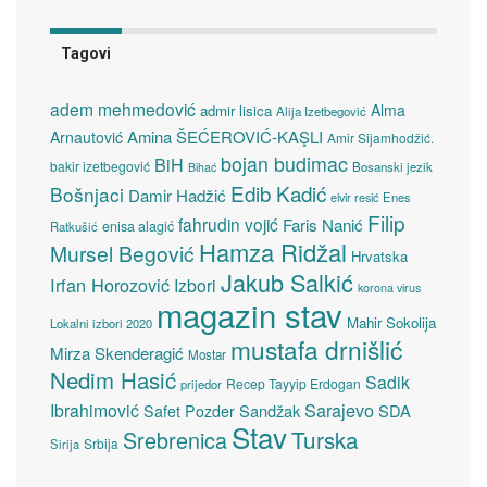
Tagovi
adem mehmedović
Alma
admir lisica
Alija Izetbegović
Amina ŠEĆEROVIĆ-KAŞLI
Arnautović
Amir Sijamhodžić.
bojan budimac
BiH
bakir izetbegović
Bosanski jezik
Bihać
Edib Kadić
Bošnjaci
Damir Hadžić
elvir resić
Enes
Filip
fahrudin vojić
Faris Nanić
enisa alagić
Ratkušić
Hamza Ridžal
Mursel Begović
Hrvatska
Jakub Salkić
Irfan Horozović
Izbori
korona virus
magazin stav
Mahir Sokolija
Lokalni izbori 2020
mustafa drnišlić
Mirza Skenderagić
Mostar
Nedim Hasić
Sadik
Recep Tayyip Erdogan
prijedor
Sarajevo
Ibrahimović
Sandžak
SDA
Safet Pozder
Stav
Turska
Srebrenica
Srbija
Sirija