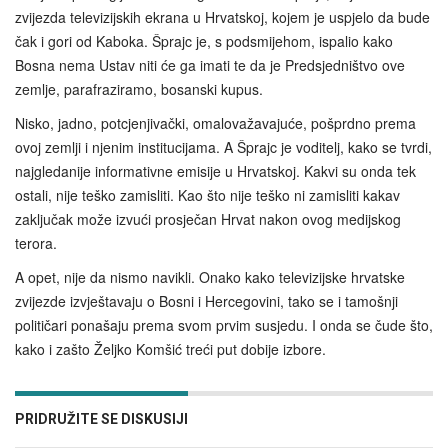
zvijezda televizijskih ekrana u Hrvatskoj, kojem je uspjelo da bude
čak i gori od Kaboka. Šprajc je, s podsmijehom, ispalio kako
Bosna nema Ustav niti će ga imati te da je Predsjedništvo ove
zemlje, parafraziramo, bosanski kupus.
Nisko, jadno, potcjenjivački, omalovažavajuće, pošprdno prema
ovoj zemlji i njenim institucijama. A Šprajc je voditelj, kako se tvrdi,
najgledanije informativne emisije u Hrvatskoj. Kakvi su onda tek
ostali, nije teško zamisliti. Kao što nije teško ni zamisliti kakav
zaključak može izvući prosječan Hrvat nakon ovog medijskog
terora.
A opet, nije da nismo navikli. Onako kako televizijske hrvatske
zvijezde izvještavaju o Bosni i Hercegovini, tako se i tamošnji
političari ponašaju prema svom prvim susjedu. I onda se čude što,
kako i zašto Željko Komšić treći put dobije izbore.
PRIDRUŽITE SE DISKUSIJI