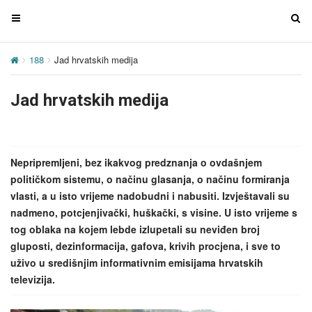
T
T
o
o
g
g
188
Jad hrvatskih medija
g
g
l
l
Jad hrvatskih medija
e
e
n
n
a
a
v
v
Nepripremljeni, bez ikakvog predznanja o ovdašnjem
i
i
političkom sistemu, o načinu glasanja, o načinu formiranja
g
g
vlasti, a u isto vrijeme nadobudni i nabusiti. Izvještavali su
a
a
nadmeno, potcjenjivački, huškački, s visine. U isto vrijeme s
t
t
tog oblaka na kojem lebde izlupetali su neviđen broj
i
i
gluposti, dezinformacija, gafova, krivih procjena, i sve to
o
o
uživo u središnjim informativnim emisijama hrvatskih
n
n
televizija.