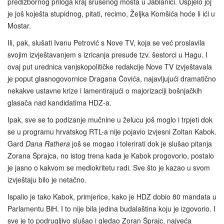
predizbornog priloga kraj srušenog mosta u Jablanici. Uspjelo joj
je još koješta stupidnog, pitati, recimo, Željka Komšića hoće li ići u
Mostar.
Ili, pak, slušati Ivanu Petrović s Nove TV, koja se već proslavila
svojim izvještavanjem s izricanja presude tzv. šestorci u Hagu. I
ovaj put urednica vanjskopolitičke redakcije Nove TV izvještavala
je poput glasnogovornice Dragana Čovića, najavljujući dramatično
nekakve ustavne krize i lamentirajući o majorizaciji bošnjačkih
glasača nad kandidatima HDZ-a.
Ipak, sve se to podizanje mučnine u želucu još moglo i trpjeti dok
se u programu hrvatskog RTL-a nije pojavio izvjesni Zoltan Kabok.
Gard
Dana Rathera
još se mogao i tolerirati dok je slušao pitanja
Zorana Šprajca, no istog trena kada je Kabok progovorio, postalo
je jasno o kakvom se mediokritetu radi. Sve što je kazao u svom
izvještaju bilo je netačno.
Ispalio je tako Kabok, primjerice, kako je HDZ dobio 80 mandata u
Parlamentu BiH. I to nije bila jedina budalaština koju je izgovorio. I
sve je to podrugljivo slušao i gledao Zoran Šprajc, najveća