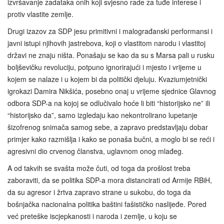
izvršavanje zadataka onih koji svjesno rade za tuđe interese i
protiv vlastite zemlje.
Drugi izazov za SDP jesu primitivni i malograđanski performansi i
javni istupi njihovih jastrebova, koji o vlastitom narodu i vlastitoj
državi ne znaju ništa. Ponašaju se kao da su s Marsa pali u rusku
boljševičku revoluciju, potpuno ignorirajući i mjesto i vrijeme u
kojem se nalaze i u kojem bi da politički djeluju. Kvaziumjetnički
igrokazi Damira Nikšića, posebno onaj u vrijeme sjednice Glavnog
odbora SDP-a na kojoj se odlučivalo hoće li biti “historijsko ne” ili
“historijsko da”, samo izgledaju kao nekontrolirano lupetanje
šizofrenog snimača samog sebe, a zapravo predstavljaju dobar
primjer kako razmišlja i kako se ponaša bučni, a moglo bi se reći i
agresivni dio crvenog članstva, uglavnom onog mlađeg.
A od takvih se svašta može čuti, od toga da prošlost treba
zaboraviti, da se politika SDP-a mora distancirati od Armije RBiH,
da su agresor i žrtva zapravo strane u sukobu, do toga da
bošnjačka nacionalna politika baštini fašističko naslijeđe. Pored
već preteške iscjepkanosti i naroda i zemlje, u koju se