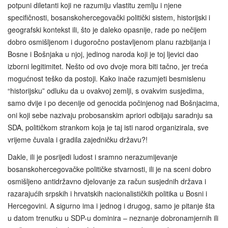
potpuni diletanti koji ne razumiju vlastitu zemlju i njene
specifičnosti, bosanskohercegovački politički sistem, historijski i
geografski kontekst ili, što je daleko opasnije, rade po nečijem
dobro osmišljenom i dugoročno postavljenom planu razbijanja i
Bosne i Bošnjaka u njoj, jedinog naroda koji je toj ljevici dao
izborni legitimitet. Nešto od ovo dvoje mora biti tačno, jer treća
mogućnost teško da postoji. Kako inače razumjeti besmislenu
“historijsku” odluku da u ovakvoj zemlji, s ovakvim susjedima,
samo dvije i po decenije od genocida počinjenog nad Bošnjacima,
oni koji sebe nazivaju probosanskim apriori odbijaju saradnju sa
SDA, političkom strankom koja je taj isti narod organizirala, sve
vrijeme čuvala i gradila zajedničku državu?!
Dakle, ili je posrijedi ludost i sramno nerazumijevanje
bosanskohercegovačke političke stvarnosti, ili je na sceni dobro
osmišljeno antidržavno djelovanje za račun susjednih država i
razarajućih srpskih i hrvatskih nacionalističkih politika u Bosni i
Hercegovini. A sigurno ima i jednog i drugog, samo je pitanje šta
u datom trenutku u SDP-u dominira – neznanje dobronamjernih ili