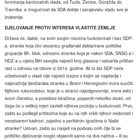
formiranja kantonalnih vlada, od Tuzle, Zenice, Goražda do
Travnika, a mogućnost da SDA dobije i sarajevsku vladu sve je
izvjesnija.
DJELOVANJE PROTIV INTERESA VLASTITE ZEMLJE
Država će, dakle, na svim svojim nivoima funkcionirati i bez SDP-
a, stranke koja čini okosnicu građanski deklarirane političke
grupacije Bh. blok, odnosno stranke koja je nakon SDA, SNSD‑a i
HDZ-a u cijeloj BiH osvojila najveći broj glasova i ostvarila priličan
rast u odnosu na izbore iz 2014. godine. Ali to što SDP neće
učestvovati u vlasti nije najveći izazov s kojim se najstarija i
najsnažnija ljevičarska stranka u Bosni i Hercegovini mora suočiti.
Njihovo rukovodstvo, koje je u stranci najodgovornije, mora sebi i
svom članstvu, a posebice biračima, pojasniti nekoliko stvari, od
čega će u velikoj mjeri zavisiti njihova pozicija u budućnosti. Prvo,
zašto su podlegli pritiscima koje su na njih vršili njihovi nedorasli i
neostvareni kadrovi, zajedno s perfidnim igračima iz Naše
stranke? Ustvari, zašto su nasjeli na podvalu onih čije bi se
političko djelovanje moglo objasniti samo na dva načina – ili su