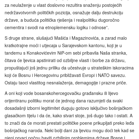
za neulaženje u vlast doslovno rezultira snaženju postojećih
nedržavotvornih političkih pozicija, osnažuje dalju destrukciju
države, a buduća politička rješenja i realpolitiku dugoročno
cementira i svodi na etnoplemensku logiku i odnose”.
S druge strane, slušajući Mašića i Magazinovića, a zarad malo
kratkotrajne moći i utjecaja u Sarajevskom kantonu, koji je u
tandemu s Konakovićevim NiP-om sebi pribavila Naša stranka,
čitava će ljevica apstinirati od ozbiljne vlasti i borbe za državu,
propuštajući još jednu priliku da učestvuje u strateškim iskoracima
koji će Bosnu i Hercegovinu približavati Evropi i NATO savezu.
Ostaju taoci vlastitog nesnalaženja, demagogije i prazne priče.
A oni koji vode bosanskohercegovačku građansku ili lijevo
orijentiranu politiku morat će jednog dana razumjeti da svaki
dosadašnji izborni legitimitet duguju gotovo isključivo bošnjačkom
glasačkom tijelu i da će, kako stvari stoje, još dugo tako i ostati. A
to znači da će morati prestati političke poene prikupljati preko leđa
bošnjačkog naroda. Neki bolji dani za ljevicu mogu doći tek kad se
njeni prvaci počnu baviti ozbiljnim problemima države Bosne i