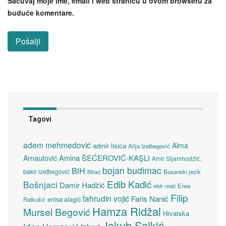
Sačuvaj moje ime, email i web stranicu u ovom browseru za
buduće komentare.
Tagovi
adem mehmedović
Alma
admir lisica
Alija Izetbegović
Amina ŠEĆEROVIĆ-KAŞLI
Arnautović
Amir Sijamhodžić.
bojan budimac
BiH
bakir izetbegović
Bosanski jezik
Bihać
Edib Kadić
Bošnjaci
Damir Hadžić
elvir resić
Enes
Filip
fahrudin vojić
Faris Nanić
enisa alagić
Ratkušić
Hamza Ridžal
Mursel Begović
Hrvatska
Jakub Salkić