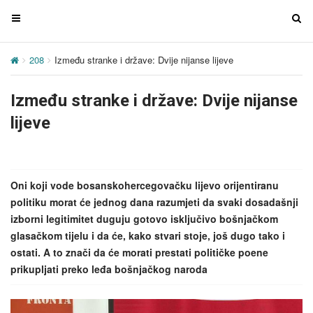
T
T
o
o
g
g
208
Između stranke i države: Dvije nijanse lijeve
g
g
l
l
Između stranke i države: Dvije nijanse
e
e
n
n
lijeve
a
a
v
v
i
i
g
g
Oni koji vode bosanskohercegovačku lijevo orijentiranu
a
a
politiku morat će jednog dana razumjeti da svaki dosadašnji
t
t
izborni legitimitet duguju gotovo isključivo bošnjačkom
i
i
glasačkom tijelu i da će, kako stvari stoje, još dugo tako i
o
o
ostati. A to znači da će morati prestati političke poene
n
n
prikupljati preko leđa bošnjačkog naroda