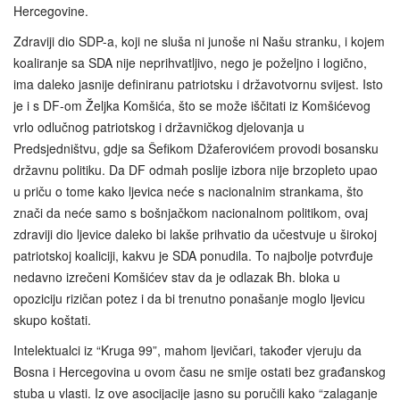
Hercegovine.
Zdraviji dio SDP-a, koji ne sluša ni junoše ni Našu stranku, i kojem
koaliranje sa SDA nije neprihvatljivo, nego je poželjno i logično,
ima daleko jasnije definiranu patriotsku i državotvornu svijest. Isto
je i s DF-om Željka Komšića, što se može iščitati iz Komšićevog
vrlo odlučnog patriotskog i državničkog djelovanja u
Predsjedništvu, gdje sa Šefikom Džaferovićem provodi bosansku
državnu politiku. Da DF odmah poslije izbora nije brzopleto upao
u priču o tome kako ljevica neće s nacionalnim strankama, što
znači da neće samo s bošnjačkom nacionalnom politikom, ovaj
zdraviji dio ljevice daleko bi lakše prihvatio da učestvuje u širokoj
patriotskoj koaliciji, kakvu je SDA ponudila. To najbolje potvrđuje
nedavno izrečeni Komšićev stav da je odlazak Bh. bloka u
opoziciju rizičan potez i da bi trenutno ponašanje moglo ljevicu
skupo koštati.
Intelektualci iz “Kruga 99”, mahom ljevičari, također vjeruju da
Bosna i Hercegovina u ovom času ne smije ostati bez građanskog
stuba u vlasti. Iz ove asocijacije jasno su poručili kako “zalaganje