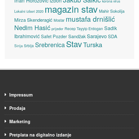
Irfan Horozović
Izbori
korona virus
magazin stav
Mahir Sokolija
Lokalni izbori 2020
mustafa drnišlić
Mirza Skenderagić
Mostar
Nedim Hasić
Sadik
Recep Tayyip Erdogan
prijedor
Sarajevo
Ibrahimović
Sandžak
SDA
Safet Pozder
Stav
Turska
Srebrenica
Srbija
Sirija
Impressum
Prodaja
Marketing
Pretplata na digitalno izdanje