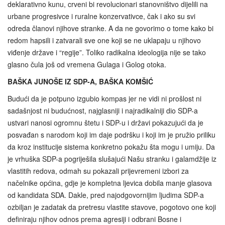
deklarativno kunu, crveni bi revolucionari stanovništvo dijelili na
urbane progresivce i ruralne konzervativce, čak i ako su svi
odreda članovi njihove stranke. A da ne govorimo o tome kako bi
redom hapsili i zatvarali sve one koji se ne uklapaju u njihovo
viđenje države i “regije”. Toliko radikalna ideologija nije se tako
glasno čula još od vremena Gulaga i Golog otoka.
BAŠKA JUNOŠE IZ SDP-A, BAŠKA KOMŠIĆ
Budući da je potpuno izgubio kompas jer ne vidi ni prošlost ni
sadašnjost ni budućnost, najglasniji i najradikalniji dio SDP-a
ustvari nanosi ogromnu štetu i SDP-u i državi pokazujući da je
posvađan s narodom koji im daje podršku i koji im je pružio priliku
da kroz institucije sistema konkretno pokažu šta mogu i umiju. Da
je vrhuška SDP-a pogriješila slušajući Našu stranku i galamdžije iz
vlastitih redova, odmah su pokazali prijevremeni izbori za
načelnike općina, gdje je kompletna ljevica dobila manje glasova
od kandidata SDA. Dakle, pred najodgovornijim ljudima SDP-a
ozbiljan je zadatak da pretresu vlastite stavove, pogotovo one koji
definiraju njihov odnos prema agresiji i odbrani Bosne i