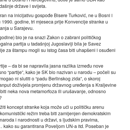
dašnje države i svijeta.
ran na inicijativu gospođe Bisere Turković, ne u Bosni i
 1990. godine, tri mjeseca prije Konvencije stranke u
vanja u Sarajevu.
odine) bio je na snazi Zakon o zabrani političkog
alna partija u tadašnjoj Jugoslaviji bila je Savez
cije za štampu mogli su istog časa biti uhapšeni i osuđeni
rtije – da bi se napravila jasna razlika između nove
osno “partije”, kako je SK bio nazivan u narodu – počeli su
ogao ni slutiti o “padu Berlinskog zida”, o skoroj
anput doživjela promjenu državnog uređenja s Kraljevine
biti neka nova metamorfoza ili urušavanje, odnosno
?
ažiti koncept stranke koja može ući u političku arenu
i komunistički režim treba biti zamijenjen demokratskim
naroda i narodnosti u državi, s ljudskim pravima,
a… kako su garantirana Poveljom UN-a itd. Poseban je