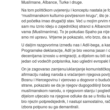
Muslimane, Albance, Turke i druge.
Na tom političkom uvjerenju i konceptu nastala je f
“muslimanskom kulturno-povijesnom krugu”, što je za
od početka imao drugačiji stav. Već u mojim prvim 
sam mu iznio ideju o zajedničkoj stranci s Albancima
vama (Muslimanima). To je pokušao Spaho pa nije 
smo mi upravu. Vrijeme je pokazalo, vrlo brzo, da s
U daljim razgovorima između nas i Adil-bega, a kasn
Programske deklaracije, Adil je bio veoma jasan i 
decenijama iznosio u emigraciji, a dijelom su bili sa
jedan od vodećih potpisnika, kao ugledni evropski l
On je zagovarao zamjenu/uklanjanje komunističko
afirmaciju našeg naroda s vraćanjem njegova povi
Bosnu i Hercegovinu i vjerovao u dogovor o buduć
strane, pokazalo se da je njegov dugogodišnji bor
muslimanskom narodu, o njegovom stanju i pogledima,
dijelom utjecalo na njegove odluke da se u finišu 
bio njezin potpredsjednik, i nastupi samostalno, ra
izbora potpuno su ga demantirali.