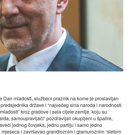
je Dan mladosti, službeni praznik na kome je proslavljan
predsjednika države i “najvećeg sina naroda i narodnosti
ladosti” kroz gradove i sela cijele zemlje, koju su
garda, samoupravljači” pozdravljali okupljeni u špalire,
slaveći jednog čovjeka, jednu partiju i samo jedno
dva mjeseca i završavao grandioznim i glamuroznim “sletom