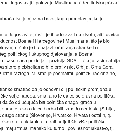
ema Jugoslaviji i položaju Muslimana (identitetska prava i
obraća, ko je njezina baza, koga predstavlja, ko je
e Jugoslavije, rušiti je ili održavati na životu, ali još više
dućnost Bosne i Hercegovine i Muslimana, što je bio
ovanja. Zato je i u najavi formiranja stranke i u
šeg političkog i ukupnog djelovanja, a Bosna i
om času naša pozicija – pozicija SDA – bila je racionalnija
 skoro plebiscitarno bile protiv nje, Srbija, Crna Gora,
azličitih razloga. Mi smo je posmatrali politički racionalno,
stranke smatrao da je osnovni cilj političkih promjena u
tičke volje naroda, smatrano je da će se glavna politička
i da će odlučujuća biti politička snaga igrača u
onda je jasno da će borba biti između centrista (Srbija,
 druge strane (Slovenije, Hrvatske, Hrvata i ostalih, tj.
ismo u tu utakmicu trebali unijeti što više političke
oji imaju “muslimansko kulturno i povijesno” iskustvo, tj.