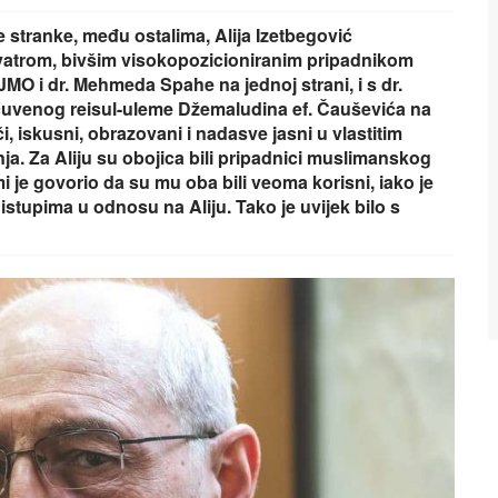
 stranke, među ostalima, Alija Izetbegović
rivatrom, bivšim visokopozicioniranim pripadnikom
JMO i dr. Mehmeda Spahe na jednoj strani, i s dr.
uvenog reisul-uleme Džemaludina ef. Čauševića na
i, iskusni, obrazovani i nadasve jasni u vlastitim
enja. Za Aliju su obojica bili pripadnici muslimanskog
 mi je govorio da su mu oba bili veoma korisni, iako je
istupima u odnosu na Aliju. Tako je uvijek bilo s