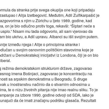
ormula da stranka prije svega okuplja one koji pripadaju
stupao i Alija Izetbegović. Međutim, Adil Zulfikarpašić je
razgovorima s njim u Zürichu u ljeto 1989. godine, kad
, on je bio odlučno protiv toga, rekavši: “Šiptari neće s
uspio.” Nisam mu tada odgovorio, ali sam vjerovao da
am bio ukrivu, a Adil upravu. Albanci su išli svojim putem.
ije između njega i Alije o principima stranke i
odlučan u svojim osnovnim političkim stavovima koje je
držani u Demokratskoj inicijativi iz Londona, čiji je on bio
iberal.
g režima demokratskom strukturom države, zagovarao
jesnog imena Bošnjaci, zagovarao je koncentraciju na
nosti sa srpskim demokratima u Beogradu. S druge
avak u inostranstvu načinio da o stvarnim odnosima u
 te o nizu životnih pitanja nije imao realnu sliku. To je
kampanje za izbore 1990. godine odvoji od SDA, iako je
čunajući da će imati značajnu podršku glasača. Rezultati