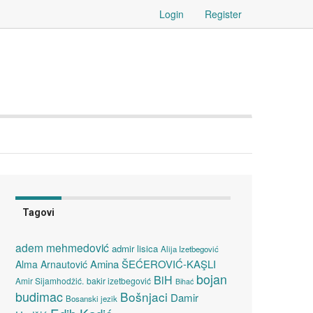
Login
Register
Tagovi
adem mehmedović
admir lisica
Alija Izetbegović
Amina ŠEĆEROVIĆ-KAŞLI
Alma Arnautović
bojan
BiH
Amir Sijamhodžić.
bakir izetbegović
Bihać
budimac
Bošnjaci
Damir
Bosanski jezik