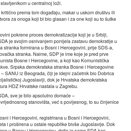
slavljenikom u centralnoj loži.
o kritično prema tom događaju, makar u uskom društvu ili
vora za onoga koji bi bio glasan i za one koji su to šutke
ini pokrene proces demokratizacije koji je u Srbiji,
SDA je svojim osnivanjem ponijela zastavu demokratije u
a stranka formirana u Bosni i Hercegovini, prije SDS-a,
vačka stranka. Naime, SDP je ime koje je pred prve
nista Bosne i Hercegovine, a koji kao Komunistička
Moskve. Srpska demokratska stranka Bosne i Hercegovine
– SANU iz Beograda, čiji je idejni začetnik bio Dobrica
jalističkoj Jugoslaviji, dok je Hrvatska demokratska
tura HDZ Hrvatske nastala u Zagrebu.
ovi SDA, sve je bilo apsolutno domaće –
rijednosnog stanovišta, već s povijesnog, to su činjenice
ni i Hercegovini, registrirana u Bosni i Hercegovini,
eta i proširena u ostale republike bivše Jugoslavije. Dok
vane u Bosnu i Hercegovinu, dotle je samo SDA kao