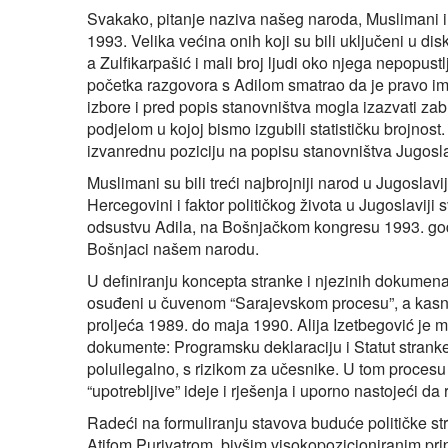
Svakako, pitanje naziva našeg naroda, Muslimani ili
1993. Velika većina onih koji su bili uključeni u di
a Zulfikarpašić i mali broj ljudi oko njega nepopustl
početka razgovora s Adilom smatrao da je pravo im
izbore i pred popis stanovništva mogla izazvati zab
podjelom u kojoj bismo izgubili statističku brojnos
izvanrednu poziciju na popisu stanovništva Jugosl
Muslimani su bili treći najbrojniji narod u Jugoslavij
Hercegovini i faktor političkog života u Jugoslaviji
odsustvu Adila, na Bošnjačkom kongresu 1993. god
Bošnjaci našem narodu.
U definiranju koncepta stranke i njezinih dokumenat
osuđeni u čuvenom “Sarajevskom procesu”, a kasnij
proljeća 1989. do maja 1990. Alija Izetbegović je m
dokumente: Programsku deklaraciju i Statut stranke. 
poluilegalno, s rizikom za učesnike. U tom procesu A
“upotrebljive” ideje i rješenja i uporno nastojeći 
Radeći na formuliranju stavova buduće političke str
Atifom Purivatrom, bivšim visokopozicioniranim pr