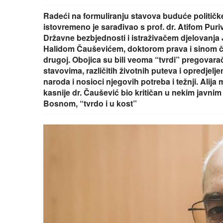
Radeći na formuliranju stavova buduće političke
istovremeno je sarađivao s prof. dr. Atifom Pu
Državne bezbjednosti i istraživačem djelovanja 
Halidom Čauševićem, doktorom prava i sinom č
drugoj. Obojica su bili veoma “tvrdi” pregovarač
stavovima, različitih životnih puteva i opredjelj
naroda i nosioci njegovih potreba i težnji. Alija
kasnije dr. Čaušević bio kritičan u nekim javnim 
Bosnom, “tvrdo i u kost”