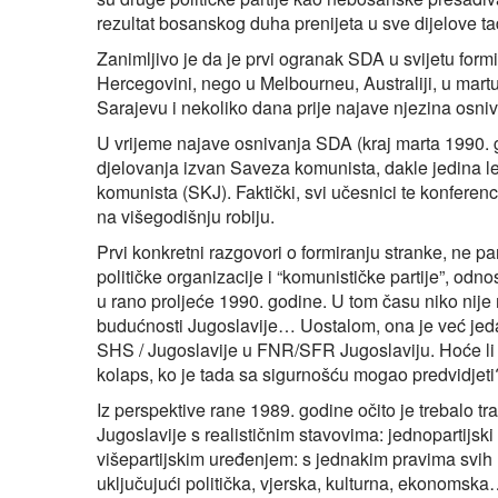
rezultat bosanskog duha prenijeta u sve dijelove ta
Zanimljivo je da je prvi ogranak SDA u svijetu formi
Hercegovini, nego u Melbourneu, Australiji, u martu
Sarajevu i nekoliko dana prije najave njezina osni
U vrijeme najave osnivanja SDA (kraj marta 1990. g
djelovanja izvan Saveza komunista, dakle jedina leg
komunista (SKJ). Faktički, svi učesnici te konferen
na višegodišnju robiju.
Prvi konkretni razgovori o formiranju stranke, ne pa
političke organizacije i “komunističke partije”, odn
u rano proljeće 1990. godine. U tom času niko nije m
budućnosti Jugoslavije… Uostalom, ona je već jed
SHS / Jugoslavije u FNR/SFR Jugoslaviju. Hoće li 
kolaps, ko je tada sa sigurnošću mogao predvidjeti
Iz perspektive rane 1989. godine očito je trebalo tr
Jugoslavije s realističnim stavovima: jednopartijsk
višepartijskim uređenjem: s jednakim pravima svih 
uključujući politička, vjerska, kulturna, ekonomsk