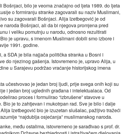
 Bošnjaci, bilo je veoma značajno od ljeta 1989. do ljeta
skusije o formiranju stranke zagovarali su naziv Muslimani,
jivo su zagovarali Bošnjaci. Alija Izetbegović je od
e naroda Bošnjaci, ali da bi njegova promjena pred
unu i veliku pomutnju u narodu, odnosno rezultirati
t. Bio je upravu, s imenom Muslimani dobili smo izbore i
avije 1991. godine.
i, a SDA je bila najjača politička stranka u Bosni i
 sve do njezinog gašenja. Istovremeno je, upravo Alija, u
ine u Sarajevu podržao vraćanje historijskog imena
a učestvovao je jedan broj ljudi, prije svega onih koji su
e i jedan broj uglednih građana i intelektualaca. Od
odelirao proces i formulirao “izbrušene” stavove u
Bio je to zahtjevan i mukotrpan rad. Sve je bilo i dalje
lija Izetbegović bio je izuzetan slušalac, pažljivo tražeći
da razumije “najdublja osjećanja” muslimanskog naroda.
anke, među ostalima, istovremeno je sarađivao s prof. dr.
ipadnikom Državne bezbjednosti i istraživačem djelovanja