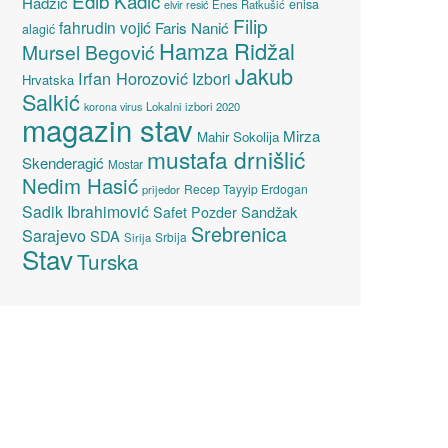
Edib Kadić
Hadžić
enisa
elvir resić
Enes Ratkušić
Filip
fahrudin vojić
Faris Nanić
alagić
Hamza Ridžal
Mursel Begović
Jakub
Irfan Horozović
Izbori
Hrvatska
Salkić
Lokalni izbori 2020
korona virus
magazin stav
Mirza
Mahir Sokolija
mustafa drnišlić
Skenderagić
Mostar
Nedim Hasić
Recep Tayyip Erdogan
prijedor
Sadik Ibrahimović
Sandžak
Safet Pozder
Srebrenica
Sarajevo
SDA
Srbija
Sirija
Stav
Turska