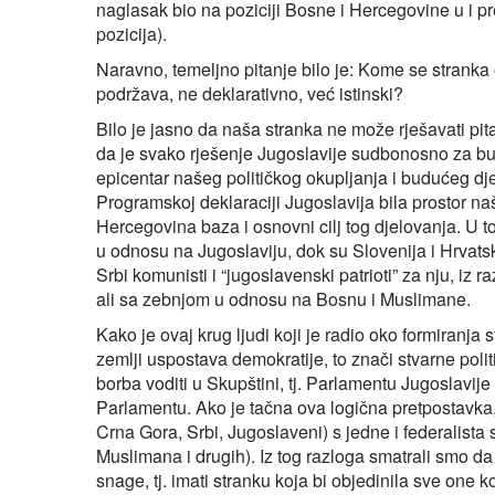
naglasak bio na poziciji Bosne i Hercegovine u i pr
pozicija).
Naravno, temeljno pitanje bilo je: Kome se stranka 
podržava, ne deklarativno, već istinski?
Bilo je jasno da naša stranka ne može rješavati pitanj
da je svako rješenje Jugoslavije sudbonosno za bu
epicentar našeg političkog okupljanja i budućeg djel
Programskoj deklaraciji Jugoslavija bila prostor na
Hercegovina baza i osnovni cilj tog djelovanja. U t
u odnosu na Jugoslaviju, dok su Slovenija i Hrvatska
Srbi komunisti i “jugoslavenski patrioti” za nju, iz r
ali sa zebnjom u odnosu na Bosnu i Muslimane.
Kako je ovaj krug ljudi koji je radio oko formiranja 
zemlji uspostava demokratije, to znači stvarne poli
borba voditi u Skupštini, tj. Parlamentu Jugoslavije 
Parlamentu. Ako je tačna ova logična pretpostavka, 
Crna Gora, Srbi, Jugoslaveni) s jedne i federalista s
Muslimana i drugih). Iz tog razloga smatrali smo da b
snage, tj. imati stranku koja bi objedinila sve one k