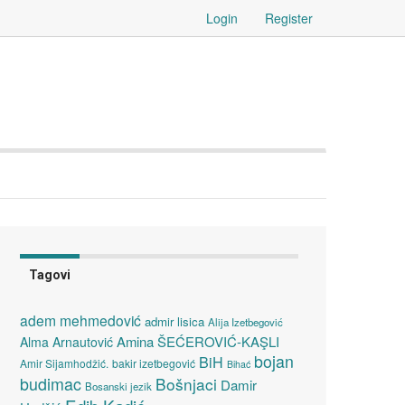
Login
Register
Tagovi
adem mehmedović
admir lisica
Alija Izetbegović
Amina ŠEĆEROVIĆ-KAŞLI
Alma Arnautović
bojan
BiH
Amir Sijamhodžić.
bakir izetbegović
Bihać
budimac
Bošnjaci
Damir
Bosanski jezik