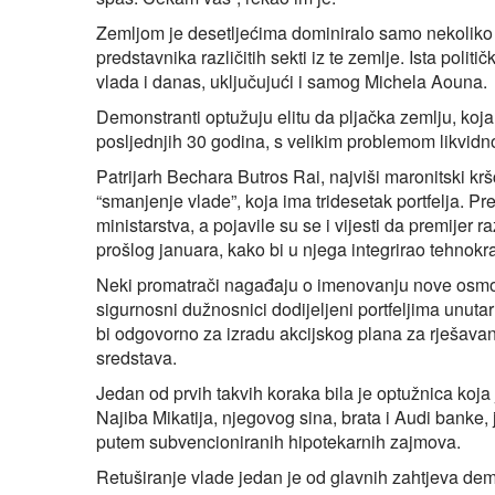
Zemljom je desetljećima dominiralo samo nekoliko d
predstavnika različitih sekti iz te zemlje. Ista pol
vlada i danas, uključujući i samog Michela Aouna.
Demonstranti optužuju elitu da pljačka zemlju, koja 
posljednjih 30 godina, s velikim problemom likvidn
Patrijarh Bechara Butros Rai, najviši maronitski kršć
“smanjenje vlade”, koja ima tridesetak portfelja. Pr
ministarstva, a pojavile su se i vijesti da premijer 
prošlog januara, kako bi u njega integrirao tehnokra
Neki promatrači nagađaju o imenovanju nove osmočl
sigurnosni dužnosnici dodijeljeni portfeljima unuta
bi odgovorno za izradu akcijskog plana za rješavan
sredstava.
Jedan od prvih takvih koraka bila je optužnica koja
Najiba Mikatija, njegovog sina, brata i Audi banke,
putem subvencioniranih hipotekarnih zajmova.
Retuširanje vlade jedan je od glavnih zahtjeva de