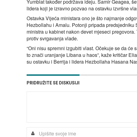
Yumblat također podržava ideju. Samir Geagea, šef 
lidera koji je izravno pozvao na ostavku izvršne vlast
Ostavka Vijeća ministara ono je što najmanje odg
Hezbollahu i Amalu. Potonji pripada predsjedniku 
ministra u kabinet nakon devet mjeseci pregovora. 
protiv svrgavanja vlade.
“Oni nisu spremni izgubiti vlast. Očekuje se da će 
to znači uranjanje Libana u haos”, kaže kritičar Elia
su ostavku i Berrija i lidera Hezbollaha Hasana Nas
PRIDRUŽITE SE DISKUSIJI