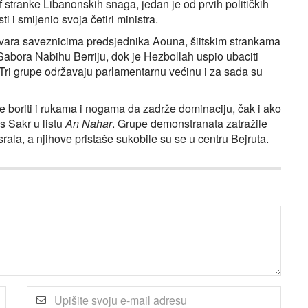
stranke Libanonskih snaga, jedan je od prvih političkih
i i smijenio svoja četiri ministra.
ovara saveznicima predsjednika Aouna, šiitskim strankama
Sabora Nabihu Berriju, dok je Hezbollah uspio ubaciti
Tri grupe održavaju parlamentarnu većinu i za sada su
se boriti i rukama i nogama da zadrže dominaciju, čak i ako
s Sakr u listu
An
Nahar
. Grupe demonstranata zatražile
rala, a njihove pristaše sukobile su se u centru Bejruta.