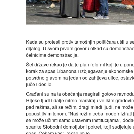
Kada su protesti protiv tamošnjih političara ušli u
dijalog. U svom prvom govoru otkad su demonstraci
čelnicima demonstracija.
Šef države rekao je da je plan reformi koji je u pon
korak za spas Libanona i izbjegavanje ekonomske kri
potvrdno glavom na jedan od zahtjeva ulice, ostavku
juče i desilo.
Građani su na ta obećanja reagirali gotovo ravnodu
Rijeke ljudi i dalje mirno marširaju velikim gradov
pad režima, ali se režim, dragi mladi ljudi, ne mož
popustljivim tonom. “Naš režim treba modernizirati j
se može učiniti samo ustavnim institucijama”, doda
stranke Slobodni domoljubni pokret, koji sudjeluje u
spas. Čekam vas”, rekao im je.