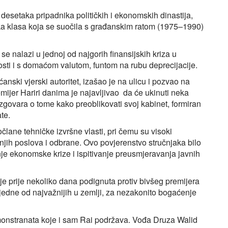
esetaka pripadnika političkih i ekonomskih dinastija,
itička klasa koja se suočila s građanskim ratom (1975–1990)
se nalazi u jednoj od najgorih finansijskih kriza u
osti i s domaćom valutom, funtom na rubu deprecijacije.
anski vjerski autoritet, izašao je na ulicu i pozvao na
emijer Hariri danima je najavljivao da će ukinuti neka
razgovara o tome kako preoblikovati svoj kabinet, formiran
te.
ane tehničke izvršne vlasti, pri čemu su visoki
rnjih poslova i odbrane. Ovo povjerenstvo stručnjaka bilo
je ekonomske krize i ispitivanje preusmjeravanja javnih
 je prije nekoliko dana podignuta protiv bivšeg premijera
 jedne od najvažnijih u zemlji, za nezakonito bogaćenje
monstranata koje i sam Rai podržava. Vođa Druza Walid