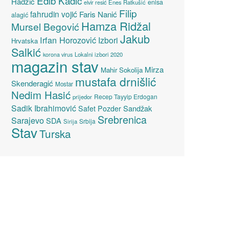
Edib Kadić
Hadžić
enisa
elvir resić
Enes Ratkušić
Filip
fahrudin vojić
Faris Nanić
alagić
Hamza Ridžal
Mursel Begović
Jakub
Irfan Horozović
Izbori
Hrvatska
Salkić
Lokalni izbori 2020
korona virus
magazin stav
Mirza
Mahir Sokolija
mustafa drnišlić
Skenderagić
Mostar
Nedim Hasić
Recep Tayyip Erdogan
prijedor
Sadik Ibrahimović
Sandžak
Safet Pozder
Srebrenica
Sarajevo
SDA
Srbija
Sirija
Stav
Turska