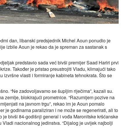
 sedmi dan, libanski predsjednik Michel Aoun ponudio je
je izbile Aoun je rekao da je spreman za sastanak s
edjeljak predstavio sada već bivši premijer Saad Hariri prvi
ze. Također je pristao preustrojiti Vladu, klimajući tako
 izvršne vlasti i formiranje kabineta tehnokrata. Što se
šno. “Ne zadovoljavamo se šupljim riječima”, kazali su.
ima zemlje, blokirajući prometnice. “Razumijem pozive na
e mijenjati na javnom trgu”, rekao im je Aoun pomalo
er je godinama paraliziran i ne može se regenerirati, ali to
o je bivši 84-godišnji general i vođa Maronitske kršćanske
 Vladi nacionalnog jedinstva. “Dijalog je uvijek najbolji