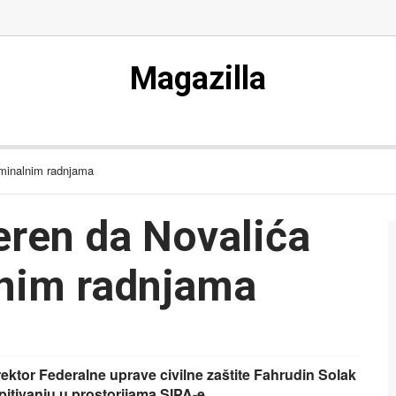
Magazilla
minalnim radnjama
ren da Novalića
lnim radnjama
rektor Federalne uprave civilne zaštite Fahrudin Solak
spitivanju u prostorijama SIPA-e.