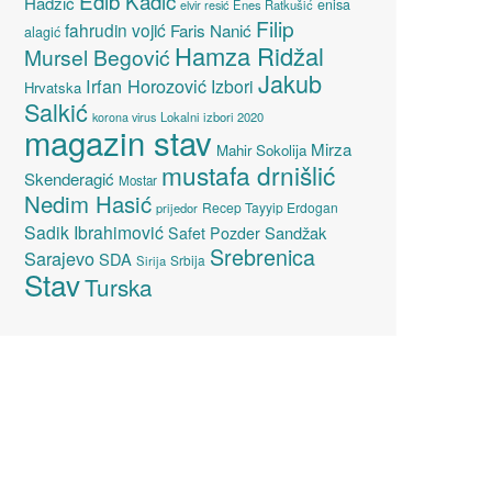
Edib Kadić
Hadžić
enisa
elvir resić
Enes Ratkušić
Filip
fahrudin vojić
Faris Nanić
alagić
Hamza Ridžal
Mursel Begović
Jakub
Irfan Horozović
Izbori
Hrvatska
Salkić
Lokalni izbori 2020
korona virus
magazin stav
Mirza
Mahir Sokolija
mustafa drnišlić
Skenderagić
Mostar
Nedim Hasić
Recep Tayyip Erdogan
prijedor
Sadik Ibrahimović
Sandžak
Safet Pozder
Srebrenica
Sarajevo
SDA
Srbija
Sirija
Stav
Turska