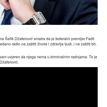
 Šefik Džaferović smatra da je federalni premijer Fadil
ano radio na zaštiti života i zdravlja ljudi, i na zaštiti bh.
 sam uvjeren da njega nema u kriminalnim radnjama. To je
Džaferović.