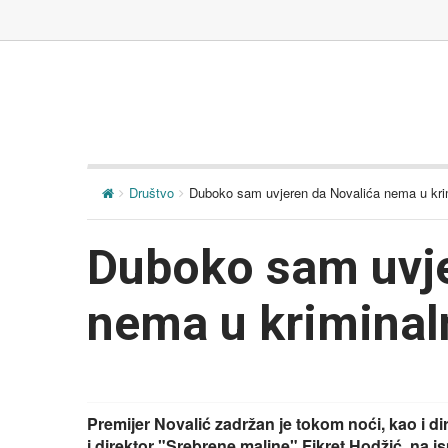
Društvo
Duboko sam uvjeren da Novalića nema u kri
Duboko sam uvje
nema u krimina
Premijer Novalić zadržan je tokom noći, kao i di
i direktor "Srebrene maline" Fikret Hodžić, na i