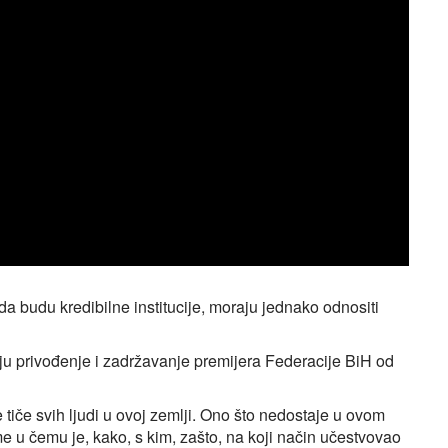
da budu kredibilne institucije, moraju jednako odnositi
anju privođenje i zadržavanje premijera Federacije BiH od
 tiče svih ljudi u ovoj zemlji. Ono što nedostaje u ovom
me u čemu je, kako, s kim, zašto, na koji način učestvovao