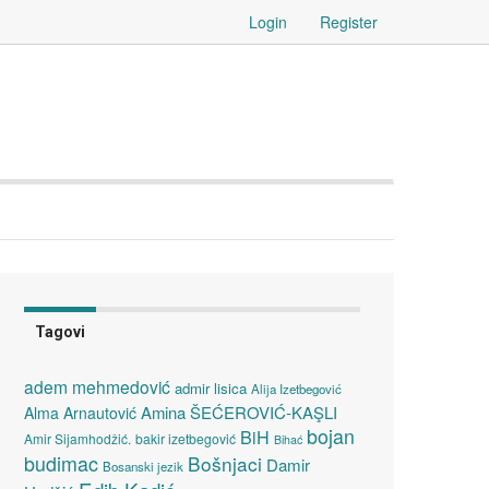
Login
Register
Tagovi
adem mehmedović
admir lisica
Alija Izetbegović
Amina ŠEĆEROVIĆ-KAŞLI
Alma Arnautović
bojan
BiH
Amir Sijamhodžić.
bakir izetbegović
Bihać
budimac
Bošnjaci
Damir
Bosanski jezik