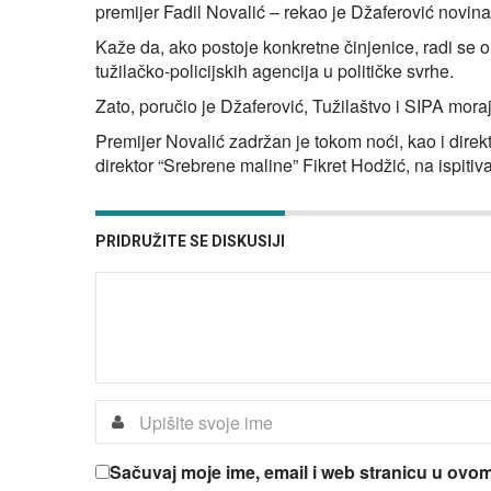
premijer Fadil Novalić – rekao je Džaferović novin
Kaže da, ako postoje konkretne činjenice, radi se o
tužilačko-policijskih agencija u političke svrhe.
Zato, poručio je Džaferović, Tužilaštvo i SIPA mor
Premijer Novalić zadržan je tokom noći, kao i direk
direktor “Srebrene maline” Fikret Hodžić, na ispiti
PRIDRUŽITE SE DISKUSIJI
Sačuvaj moje ime, email i web stranicu u ov