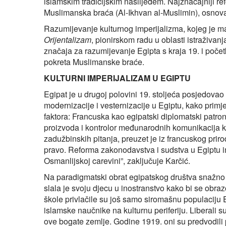
islamskim tradicijskim naslijeđem. Najznačajniji ref
Muslimanska braća (Al-Ikhvan al-Muslimin), osnov
Razumijevanje kulturnog imperijalizma, kojeg je ma
Orijentalizam
, pionirskom radu u oblasti istraživa
značaja za razumijevanje Egipta s kraja 19. i početk
pokreta Muslimanske braće.
KULTURNI IMPERIJALIZAM U EGIPTU
Egipat je u drugoj polovini 19. stoljeća posjedova
modernizacije i vesternizacije u Egiptu, kako primj
faktora: Francuska kao egipatski diplomatski patron
proizvoda i kontrolor međunarodnih komunikacija kr
zadužbinskih pitanja, preuzet je iz francuskog priro
pravo. Reforma zakonodavstva i sudstva u Egiptu im
Osmanlijskoj carevini”, zaključuje Karčić.
Na paradigmatski obrat egipatskog društva snažno j
slala je svoju djecu u inostranstvo kako bi se obr
škole privlačile su još samo siromašnu populaciju E
islamske naučnike na kulturnu periferiju. Liberali 
ove bogate zemlje. Godine 1919. oni su predvodili p