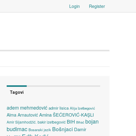
Login
Register
Tagovi
adem mehmedović
admir lisica
Alija Izetbegović
Amina ŠEĆEROVIĆ-KAŞLI
Alma Arnautović
bojan
BiH
Amir Sijamhodžić.
bakir izetbegović
Bihać
budimac
Bošnjaci
Damir
Bosanski jezik