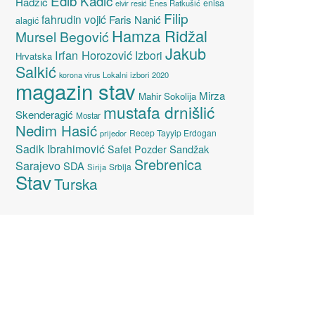
Edib Kadić
Hadžić
enisa
elvir resić
Enes Ratkušić
Filip
fahrudin vojić
Faris Nanić
alagić
Hamza Ridžal
Mursel Begović
Jakub
Irfan Horozović
Izbori
Hrvatska
Salkić
Lokalni izbori 2020
korona virus
magazin stav
Mirza
Mahir Sokolija
mustafa drnišlić
Skenderagić
Mostar
Nedim Hasić
Recep Tayyip Erdogan
prijedor
Sadik Ibrahimović
Sandžak
Safet Pozder
Srebrenica
Sarajevo
SDA
Srbija
Sirija
Stav
Turska