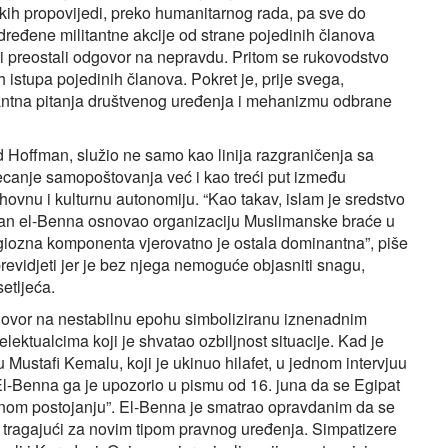
skih propovijedi, preko humanitarnog rada, pa sve do
dređene militantne akcije od strane pojedinih članova
ini preostali odgovor na nepravdu. Pritom se rukovodstvo
ih istupa pojedinih članova. Pokret je, prije svega,
antna pitanja društvenog uređenja i mehanizmu odbrane
 Hoffman, služio ne samo kao linija razgraničenja sa
ecanje samopoštovanja već i kao treći put između
uhovnu i kulturnu autonomiju. “Kao takav, islam je sredstvo
Hasan el-Benna osnovao organizaciju Muslimanske braće u
ligiozna komponenta vjerovatno je ostala dominantna”, piše
previdjeti jer je bez njega nemoguće objasniti snagu,
setljeća.
govor na nestabilnu epohu simboliziranu iznenadnim
elektualcima koji je shvatao ozbiljnost situacije. Kad je
 Mustafi Kemalu, koji je ukinuo hilafet, u jednom intervjuu
 El-Benna ga je upozorio u pismu od 16. juna da se Egipat
upnom postojanju”. El-Benna je smatrao opravdanim da se
 tragajući za novim tipom pravnog uređenja. Simpatizere