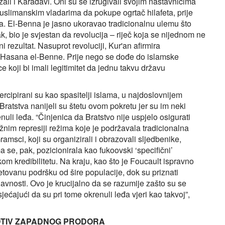
ali i Karadavi. Oni su se izrugivali svojim nastavnicima
muslimanskim vladarima da pokupe ogrtač hilafeta, prije
ma. El-Benna je jasno ukoravao tradicionalnu ulemu što
k, bio je svjestan da revolucija – riječ koja se nijednom ne
i rezultat. Nasuprot revoluciji, Kur'an afirmira
m Hasana el-Benne. Prije nego se dođe do islamske
e koji bi imali legitimitet da jednu takvu državu
rcipirani su kao spasitelji islama, u najdoslovnijem
Bratstva nanijeli su štetu ovom pokretu jer su im neki
uli leđa. “Činjenica da Bratstvo nije uspjelo osigurati
nim represiji režima koje je podržavala tradicionalna
ramsci, koji su organizirali i obrazovali sljedbenike,
ma se, pak, pozicionirala kao fukoovski ‘specifični’
kom kredibilitetu. Na kraju, kao što je Foucault ispravno
vjetovanu podršku od šire populacije, dok su priznati
 javnosti. Ovo je krucijalno da se razumije zašto su se
ećajući da su pri tome okrenuli leđa vjeri kao takvoj”,
OTIV ZAPADNOG PRODORA