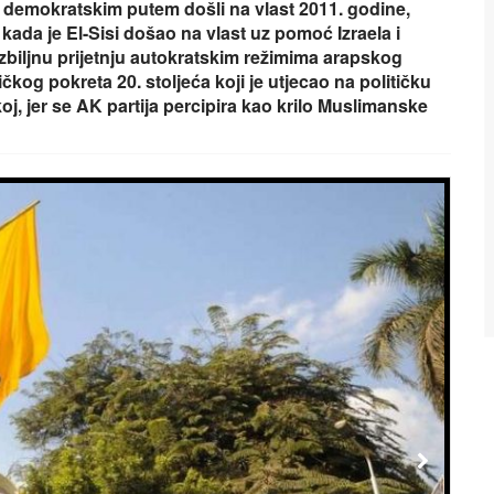
 demokratskim putem došli na vlast 2011. godine,
kada je El-Sisi došao na vlast uz pomoć Izraela i
u ozbiljnu prijetnju autokratskim režimima arapskog
čkog pokreta 20. stoljeća koji je utjecao na političku
oj, jer se AK partija percipira kao krilo Muslimanske