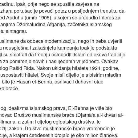
zadinu. Ipak, prije nego se spustila zavjesa na
Azhara pokušao je povući potez u posljednjem trenutku da
ed Abduhu (umro 1905), u kojem se probudio interes za
davanjima Džemaludina Afganija, začetnika islamskog
tu sintagmu.
uslimane da odbace modernizaciju, nego ih treba uvjeriti
va neuspješna i zakašnjela kampanja ipak je podstakla
 su smatrali da trebaju osloboditi islam od okova tradicije
 za pomirenje novih i naslijeđenih vrijednosti. Ovakav
teolog Rašid Rida. Nakon ukidanja hilafeta 1924. godine,
postaviti hilafet. Svoje misli dijelio je s bistrim mladim
 bilo je Hasan el-Benna, osnivač i duhovni otac
ke braće.
alnog idealizma islamskog prava, El-Benna je više bio
snovao Društvo muslimanske braće (Djama'a al-ikhvan al-
slimana, a zatim i cijelog egipatskog društva, te
Božiji zakon. Društvo muslimanske braće vremenom je
ije, a krajem četrdesetih brojalo je oko milion članova.