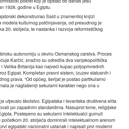
ormistički pokret koji je opstao do danas jesu
an 1928. godine u Egiptu.
jstorski dekonstruirao Said u znamenitoj knjizi
nja modela kulturnog potčinjavanja, od presudnog je
a 20. stoljeća, te nastanka i razvoja reformističkog
o široku autonomiju u okviru Osmanskog carstva. Proces
ećuje Karčić, snažno su odredila dva vanjskopolitička
 i Velika Britanija kao najveći kupac poljoprivrednih
oz Egipat. Kompletan pravni sistem, izuzev statusnih i
dnog prava. “Od općeg, šerijat je postao partikularno
ala je naglašeniji sekularni karakter nego ona u
e utjecalo školstvo. Egipatska i levantska društvena elita
azovali po zapadnim standardima. Nasuprot tome, religijske
gipta. Postepeno su sekularni intelektualci gurnuli
su početkom 20. stoljeća dominirali intelektualnom arenom
rvi egipatski nacionalni ustanak i napisali prvi moderni