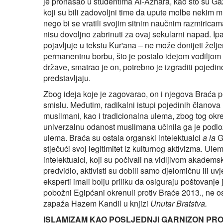
je pronašao u studentima Al-Azhara, kao što su Gaz
koji su bili zadovoljni time da upute molbe nekim 
nego bi se vratili svojim sitnim naučnim razmirica
nisu dovoljno zabrinuti za ovaj sekularni napad. Ipa
pojavljuje u tekstu Kur'ana – ne može donijeti željen
permanentnu borbu, što je postalo idejom vodiljo
države, smatrao je on, potrebno je izgraditi pojedinc
predstavljaju.
Zbog ideja koje je zagovarao, on i njegova Braća pe
smislu. Međutim, radikalni istupi pojedinih članova 
muslimani, kao i tradicionalna ulema, zbog tog okren
univerzalnu odanost muslimana učinila ga je podlož
ulema. Braća su ostala organski intelektualci
a la
G
stječući svoj legitimitet iz kulturnog aktivizma. Ule
intelektualci, koji su počivali na vidljivom akadems
predvidio, aktivisti su dobili samo djelomičnu ili u
eksperti imali bolju priliku da osiguraju poštovanje
pobožni Egipćani okrenuli protiv Braće 2013., ne osj
zapaža Hazem Kandil u knjizi
Unutar Bratstva.
ISLAMIZAM KAO POSLJEDNJI GARNIZON PR