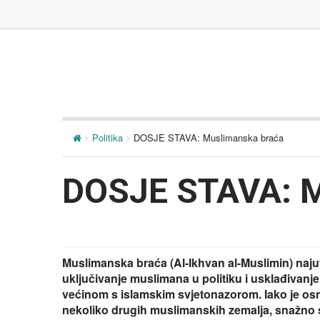
Politika
DOSJE STAVA: Muslimanska braća
DOSJE STAVA: M
Muslimanska braća (Al-Ikhvan al-Muslimin) najutj
uključivanje muslimana u politiku i usklađiva
većinom s islamskim svjetonazorom. Iako je os
nekoliko drugih muslimanskih zemalja, snažno se 