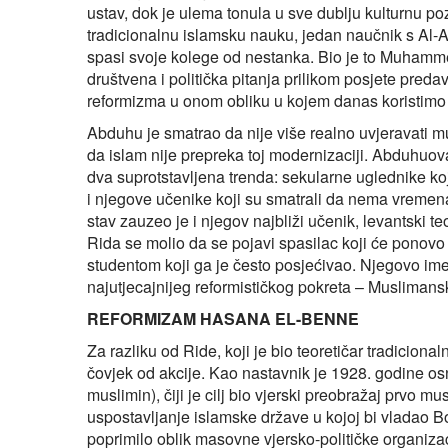
ustav, dok je ulema tonula u sve dublju kulturnu po
tradicionalnu islamsku nauku, jedan naučnik s Al-
spasi svoje kolege od nestanka. Bio je to Muhamm
društvena i politička pitanja prilikom posjete pre
reformizma u onom obliku u kojem danas koristimo 
Abduhu je smatrao da nije više realno uvjeravati m
da islam nije prepreka toj modernizaciji. Abduhuo
dva suprotstavljena trenda: sekularne uglednike koji
i njegove učenike koji su smatrali da nema vremena
stav zauzeo je i njegov najbliži učenik, levantski 
Rida se molio da se pojavi spasilac koji će ponovo us
studentom koji ga je često posjećivao. Njegovo ime
najutjecajnijeg reformističkog pokreta – Muslimans
REFORMIZAM HASANA EL-BENNE
Za razliku od Ride, koji je bio teoretičar tradicion
čovjek od akcije. Kao nastavnik je 1928. godine o
muslimin), čiji je cilj bio vjerski preobražaj prvo mu
uspostavljanje islamske države u kojoj bi vladao 
poprimilo oblik masovne vjersko-političke organizac