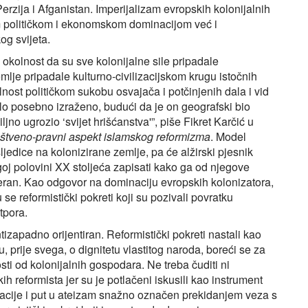
zija i Afganistan. Imperijalizam evropskih kolonijalnih
m političkom i ekonomskom dominacijom već i
og svijeta.
 okolnost da su sve kolonijalne sile pripadale
lje pripadale kulturno‑civilizacijskom krugu istočnih
olnost političkom sukobu osvajača i potčinjenih dala i vid
bilo posebno izraženo, budući da je on geografski bio
iljno ugrozio ‘svijet hrišćanstva'”, piše Fikret Karčić u
štveno-pravni aspekt islamskog reformizma
. Model
jedice na kolonizirane zemlje, pa će alžirski pjesnik
oj polovini XX stoljeća zapisati kako ga od njegove
eran. Kao odgovor na dominaciju evropskih kolonizatora,
 se reformistički pokreti koji su pozivali povratku
tpora.
tizapadno orijentiran. Reformistički pokreti nastali kao
 prije svega, o dignitetu vlastitog naroda, boreći se za
sti od kolonijalnih gospodara. Ne treba čuditi ni
 reformista jer su je potlačeni iskusili kao instrument
izacije i put u ateizam snažno označen prekidanjem veza s