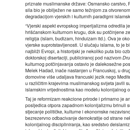
priznate muslimanske države: Osmansko carstvo, Per
sila bio je obilježen ne samo težnjom za otvoreno
degradacijom vjerskih i kulturnih paradigmi islamsk
“Vjerski aspekt evropskog imperijalizma odredila je
hrišćanskom kulturnom krugu, dok su potčinjene zem
religija (islam, budizam, hinduizam itd.). Ova je ok
vjerske suprotstavljenosti. U slučaju islama, to je 
najbliži Evropi, a historijski je nekoliko puta bio ozb
doktorskoj disertaciji, publiciranoj pod nazivom
Dru
kulturnog potčinjavanja ostavio je dalekosežne posl
Melek Hadad, inače nastanjen u Francuskoj, u drug
domovine više udaljava francuski jezik nego Medit
u različitim krajevima muslimanskog svijeta javili su
islamskim vrijednostima kao modelu kolonijalnog o
Taj je reformizam reakcione prirode i primarno je an
posljedica otpora zapadnom kolonijalizmu brinuli su,
stjecanje političke, kulturne i ekonomske nezavisno
bezrezervno odbacivanje demokratije od strane nekih
kolonijalnog discipliniranja, kao sredstvo deislam