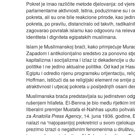
Pokret je imao različite metode djelovanja: od vjer
parlamentarne aktivnosti. Istina, poduzimane su i o
pokreta, ali su one bile reakcione prirode, kao jed
pokreta, po pravilu, distanciralo od takvih, radikaln
zagovarao povratak islamu kao odgovoru na relev
identiteta i digniteta egipatskih muslimana.
Islam je Muslimanskoj braći, kako primjećuje Murad
Zapadom i antikolonijalno sredstvo za ponovno stj
kapitalizma i socijalizma i izlaz iz dekadencije u d
politike i ne jedino aktualne politike. Od kad je 
Egiptu i odredio njenu programsku orijentaciju, re
Hoffman, ističući da se religijski element ne smije 
atraktivnost i utjecaj pokreta u posljednjih osam de
Muslimanska braća predstavljala su jedinstven od
rušenjem hilafeta. El-Benna je bio među rijetkim int
liberalni premijer Mustafa el-Nahhas uputio pohvalu
za
Anatolia Press Agency
, 14. juna 1936. godine,
nalazi na “najopasnijoj prekretnici u svom cjelok
prezirno izrazi o negativnim fenomenima u društvu,