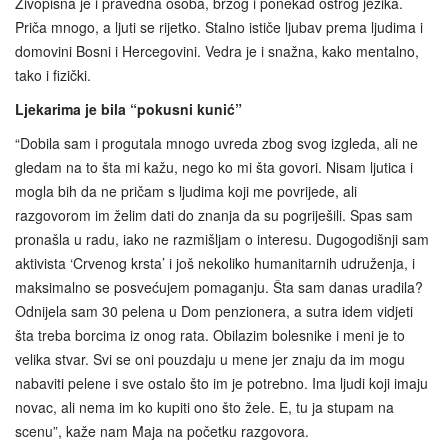
Živopisna je i pravedna osoba, brzog i ponekad oštrog jezika.
Priča mnogo, a ljuti se rijetko. Stalno ističe ljubav prema ljudima i
domovini Bosni i Hercegovini. Vedra je i snažna, kako mentalno,
tako i fizički.
Ljekarima je bila “pokusni kunić”
“Dobila sam i progutala mnogo uvreda zbog svog izgleda, ali ne
gledam na to šta mi kažu, nego ko mi šta govori. Nisam ljutica i
mogla bih da ne pričam s ljudima koji me povrijede, ali
razgovorom im želim dati do znanja da su pogriješili. Spas sam
pronašla u radu, iako ne razmišljam o interesu. Dugogodišnji sam
aktivista ‘Crvenog krsta’ i još nekoliko humanitarnih udruženja, i
maksimalno se posvećujem pomaganju. Šta sam danas uradila?
Odnijela sam 30 pelena u Dom penzionera, a sutra idem vidjeti
šta treba borcima iz onog rata. Obilazim bolesnike i meni je to
velika stvar. Svi se oni pouzdaju u mene jer znaju da im mogu
nabaviti pelene i sve ostalo što im je potrebno. Ima ljudi koji imaju
novac, ali nema im ko kupiti ono što žele. E, tu ja stupam na
scenu”, kaže nam Maja na početku razgovora.