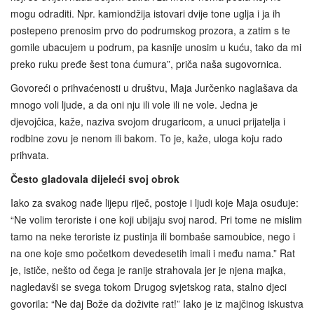
mogu odraditi. Npr. kamiondžija istovari dvije tone uglja i ja ih
postepeno prenosim prvo do podrumskog prozora, a zatim s te
gomile ubacujem u podrum, pa kasnije unosim u kuću, tako da mi
preko ruku pređe šest tona ćumura”, priča naša sugovornica.
Govoreći o prihvaćenosti u društvu, Maja Jurčenko naglašava da
mnogo voli ljude, a da oni nju ili vole ili ne vole. Jedna je
djevojčica, kaže, naziva svojom drugaricom, a unuci prijatelja i
rodbine zovu je nenom ili bakom. To je, kaže, uloga koju rado
prihvata.
Često gladovala dijeleći svoj obrok
Iako za svakog nađe lijepu riječ, postoje i ljudi koje Maja osuđuje:
“Ne volim teroriste i one koji ubijaju svoj narod. Pri tome ne mislim
tamo na neke teroriste iz pustinja ili bombaše samoubice, nego i
na one koje smo početkom devedesetih imali i među nama.” Rat
je, ističe, nešto od čega je ranije strahovala jer je njena majka,
nagledavši se svega tokom Drugog svjetskog rata, stalno djeci
govorila: “Ne daj Bože da doživite rat!” Iako je iz majčinog iskustva