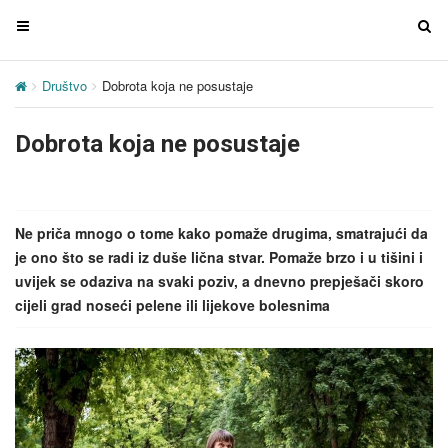
T
T
o
o
g
g
Društvo
Dobrota koja ne posustaje
g
g
l
l
Dobrota koja ne posustaje
e
e
n
n
a
a
v
v
Ne priča mnogo o tome kako pomaže drugima, smatrajući da
i
i
je ono što se radi iz duše lična stvar. Pomaže brzo i u tišini i
g
g
uvijek se odaziva na svaki poziv, a dnevno prepješači skoro
a
a
cijeli grad noseći pelene ili lijekove bolesnima
t
t
i
i
o
o
n
n