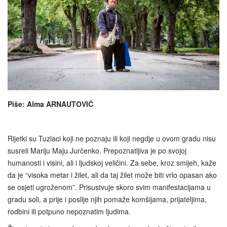
Piše: Alma ARNAUTOVIĆ
Rijetki su Tuzlaci koji ne poznaju ili koji negdje u ovom gradu nisu
susreli Mariju Maju Jurčenko. Prepoznatljiva je po svojoj
humanosti i visini, ali i ljudskoj veličini. Za sebe, kroz smijeh, kaže
da je “visoka metar i žilet, ali da taj žilet može biti vrlo opasan ako
se osjeti ugroženom”. Prisustvuje skoro svim manifestacijama u
gradu soli, a prije i poslije njih pomaže komšijama, prijateljima,
rodbini ili potpuno nepoznatim ljudima.