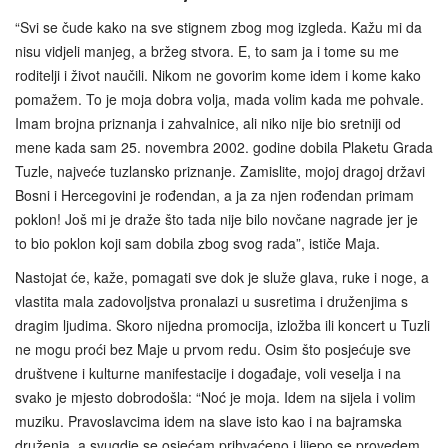
“Svi se čude kako na sve stignem zbog mog izgleda. Kažu mi da
nisu vidjeli manjeg, a bržeg stvora. E, to sam ja i tome su me
roditelji i život naučili. Nikom ne govorim kome idem i kome kako
pomažem. To je moja dobra volja, mada volim kada me pohvale.
Imam brojna priznanja i zahvalnice, ali niko nije bio sretniji od
mene kada sam 25. novembra 2002. godine dobila Plaketu Grada
Tuzle, najveće tuzlansko priznanje. Zamislite, mojoj dragoj državi
Bosni i Hercegovini je rođendan, a ja za njen rođendan primam
poklon! Još mi je draže što tada nije bilo novčane nagrade jer je
to bio poklon koji sam dobila zbog svog rada”, ističe Maja.
Nastojat će, kaže, pomagati sve dok je služe glava, ruke i noge, a
vlastita mala zadovoljstva pronalazi u susretima i druženjima s
dragim ljudima. Skoro nijedna promocija, izložba ili koncert u Tuzli
ne mogu proći bez Maje u prvom redu. Osim što posjećuje sve
društvene i kulturne manifestacije i događaje, voli veselja i na
svako je mjesto dobrodošla: “Noć je moja. Idem na sijela i volim
muziku. Pravoslavcima idem na slave isto kao i na bajramska
druženja, a svugdje se osjećam prihvaćeno i lijepo se provedem.