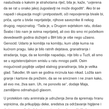
naslućivala o kakvim je strahotama riječ, bila je, kaže, “uvjerena
da se rat u onako jakoj Jugoslaviji ne može dogoditi”. Ako bi se
napadi i okupacija mogli i pretpostaviti, oči nepovjerenja bivale bi,
priča, uprte u bivše neprijatelje, njihove saveznike ili nekog
drugog, nepoznatog. “Tada je, u Drugom svjetskom ratu, došao
Švabo i bio nam je svima neprijatelj, ali ovo što smo mi početkom
devedesetih godina doživjeli u BiH bilo je više nego užasno.
Genocid. Udario je komšija na komšiju, kum ubije kuma na
kućnom pragu. Iako je bilo ratnih dejstava, granatiranja i
stradanja, toga, da se komšije napadaju, nije bilo u Tuzli, ali smo
se u egzistencijalnom smislu u ratu mnogo patili. Osim
mogućnosti pogibije uslijed stalnog granatiranja, bila je velika
glad. Također, tih sam se godina mrznula kao nikad. Ložila sam
granje i kartone da preživim, da se ne smrznem i ne znam kako,
ali evo me, živa sam. Uh, ne ponovilo se”, dodaje Maja,
zamišljeno odmahujući glavom.
U proteklom ratu animirala je udruženja žena da spremaju hranu
vojnicima, da prikupljaju deke, sredstva za održavanje higijene i