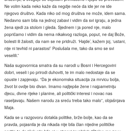
Ne volim kada neko kaže da negdje neće da ide jer ne ide
njegovo društvo. Kada niko od mog društva ne može, idem sama.
Nedavno sam bila na jednoj zabavi i vidim da svi igraju, a jedna
žena sjedi za stolom i gleda. Sjednem i ja pored nje, malo
popričamo i vidim da nema nikakvog razloga, poput, ne daj Bože,
bolesti ili žalosti, da nam se ne pridruži. ‘Hajde’, kažem joj, ‘ustani,
nije ni tevhid ni parastos!’ Poslušala me, tako da smo se svi
veselili.”
Naša sugovornica smatra da su narodi u Bosni i Hercegovini
dobri, veseli i po prirodi duhoviti, te im malo nedostaje da se
opuste i zapjevaju. “Da je ekonomska situacija za mrvicu bolja,
život bi ovdje bio divan. Imamo najljepše žene i najpametniju
djecu, divne rijeke i planine, ali politički interesi i novac nas
raseljavaju. Našem narodu za sreću treba tako malo”, objašnjava
Maja.
Kada se u razgovoru dotakla politike, brže-bolje, kao da se
pravda, pojasnila je da nikada nije bila član nijedne političke