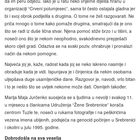
da im peru odjeću. Iako je u ratu neko vrijeme dijelila hranu u
organizaciji “Crveni polumjesec”, sama bi često ostajala gladna jer
bi i svoj obrok podijelila s drugima. O tome ne želi razgovarati. Ne
priča mnogo o tome kako pomaže drugima, smatrajući da je ono
što se radi iz duše lična stvar. Njena pomoć stiže brzo i u tišini, a
noseći ono što je nekom neophodno, svakodnevno prepješači
skoro cijeli grad. Odaziva se na svaki poziv, ohrabruje i pronalazi
način da nekom pomogne.
Najveća joj je, kaže, radost kada joj se neko iskreno nasmije i
obraduje kada je vidi. Ispunjava je i činjenica da nekim osobama
uljepšava duge usamljeničke dane. Razgovor je, navodi, vrlo bitan
i to je nešto što se uvijek nekome može dati. Osmijeh također.
Marija Maja Jurčenko suosjeća se s ljudima u nevolji i svakog 11.
u mjesecu s članicama Udruženja “Žene Srebrenice” korača
centrom Tuzle te, noseći u rukama fotografije i na peškirićima
vezena imena ubijenih, podsjeća na genocid počinjen u Srebrenici
i okolini u julu 1995. godine.
Dobrodošla na sva veselja