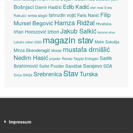
Edib Kadić
Bošnjaci
Damir Hadžić
elvir resić
Enes
Filip
fahrudin vojić
Faris Nanić
enisa alagić
Ratkušić
Hamza Ridžal
Mursel Begović
Hrvatska
Jakub Salkić
Irfan Horozović
Izbori
korona virus
magazin stav
Mahir Sokolija
Lokalni izbori 2020
mustafa drnišlić
Mirza Skenderagić
Mostar
Nedim Hasić
Sadik
Recep Tayyip Erdogan
prijedor
Sarajevo
Ibrahimović
Sandžak
SDA
Safet Pozder
Stav
Turska
Srebrenica
Srbija
Sirija
Impressum