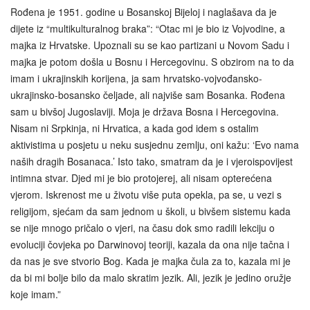
Rođena je 1951. godine u Bosanskoj Bijeloj i naglašava da je
dijete iz “multikulturalnog braka”: “Otac mi je bio iz Vojvodine, a
majka iz Hrvatske. Upoznali su se kao partizani u Novom Sadu i
majka je potom došla u Bosnu i Hercegovinu. S obzirom na to da
imam i ukrajinskih korijena, ja sam hrvatsko-vojvođansko-
ukrajinsko-bosansko čeljade, ali najviše sam Bosanka. Rođena
sam u bivšoj Jugoslaviji. Moja je država Bosna i Hercegovina.
Nisam ni Srpkinja, ni Hrvatica, a kada god idem s ostalim
aktivistima u posjetu u neku susjednu zemlju, oni kažu: ‘Evo nama
naših dragih Bosanaca.’ Isto tako, smatram da je i vjeroispovijest
intimna stvar. Djed mi je bio protojerej, ali nisam opterećena
vjerom. Iskrenost me u životu više puta opekla, pa se, u vezi s
religijom, sjećam da sam jednom u školi, u bivšem sistemu kada
se nije mnogo pričalo o vjeri, na času dok smo radili lekciju o
evoluciji čovjeka po Darwinovoj teoriji, kazala da ona nije tačna i
da nas je sve stvorio Bog. Kada je majka čula za to, kazala mi je
da bi mi bolje bilo da malo skratim jezik. Ali, jezik je jedino oružje
koje imam.”