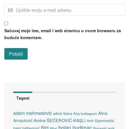
Sačuvaj moje ime, email i web stranicu u ovom browseru za
buduće komentare.
Tagovi
adem mehmedović
Alma
admir lisica
Alija Izetbegović
Amina ŠEĆEROVIĆ-KAŞLI
Arnautović
Amir Sijamhodžić.
bojan budimac
BiH
bakir izetbegović
Bosanski jezik
Bihać