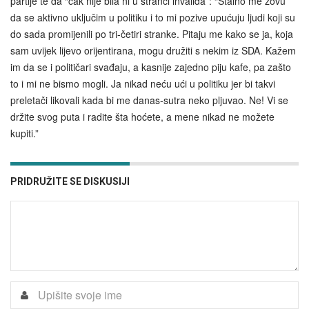
partije te da “čak nije bila ni u stranci invalida”: “Stalno me zovu
da se aktivno uključim u politiku i to mi pozive upućuju ljudi koji su
do sada promijenili po tri-četiri stranke. Pitaju me kako se ja, koja
sam uvijek lijevo orijentirana, mogu družiti s nekim iz SDA. Kažem
im da se i političari svađaju, a kasnije zajedno piju kafe, pa zašto
to i mi ne bismo mogli. Ja nikad neću ući u politiku jer bi takvi
preletači likovali kada bi me danas-sutra neko pljuvao. Ne! Vi se
držite svog puta i radite šta hoćete, a mene nikad ne možete
kupiti.”
PRIDRUŽITE SE DISKUSIJI