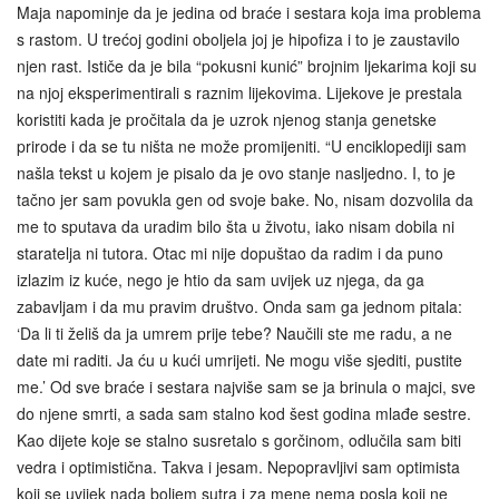
Maja napominje da je jedina od braće i sestara koja ima problema
s rastom. U trećoj godini oboljela joj je hipofiza i to je zaustavilo
njen rast. Ističe da je bila “pokusni kunić” brojnim ljekarima koji su
na njoj eksperimentirali s raznim lijekovima. Lijekove je prestala
koristiti kada je pročitala da je uzrok njenog stanja genetske
prirode i da se tu ništa ne može promijeniti. “U enciklopediji sam
našla tekst u kojem je pisalo da je ovo stanje nasljedno. I, to je
tačno jer sam povukla gen od svoje bake. No, nisam dozvolila da
me to sputava da uradim bilo šta u životu, iako nisam dobila ni
staratelja ni tutora. Otac mi nije dopuštao da radim i da puno
izlazim iz kuće, nego je htio da sam uvijek uz njega, da ga
zabavljam i da mu pravim društvo. Onda sam ga jednom pitala:
‘Da li ti želiš da ja umrem prije tebe? Naučili ste me radu, a ne
date mi raditi. Ja ću u kući umrijeti. Ne mogu više sjediti, pustite
me.’ Od sve braće i sestara najviše sam se ja brinula o majci, sve
do njene smrti, a sada sam stalno kod šest godina mlađe sestre.
Kao dijete koje se stalno susretalo s gorčinom, odlučila sam biti
vedra i optimistična. Takva i jesam. Nepopravljivi sam optimista
koji se uvijek nada boljem sutra i za mene nema posla koji ne