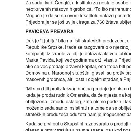
Za sada, tvrdi Čengić, u Institutu za nestale osobe 
neotkrivenih masovnih grobnica. “To što mi trenut
Moguće je da se na ovom lokalitetu nalaze posmrtni 
Prijedora jer se još uvijek traga za 760 žrtava ubij
PAVIĆEVA PREVARA
Dok je “Ljubija” bila na listi strateških preduzeća,
Republike Srpske. I tada se razgovaralo o njezinoj p
kompaniji iz Izraela za čiji je dolazak aktivno lo
Marka Pavića, koji već godinama drži vlast u Prijedor
ako se već prodaje državni kapital, ona treba biti p
Domovina u Narodnoj skupštini glasali su protiv pro
masovnih grobnica, ali i ostali objekti stradanja Pr
“Mi smo bili protiv takvog načina prodaje jer nismo 
kada je prodat rudnik Omarska, da će mjesta na ko
obilježena. Između ostalog, zato nismo podržali ta
možemo sada samo insistirati na tome da se obilježi
strateških preduzeća oduzeta nam je mogućnost da 
Kada se prvi put u Skupštini razgovaralo o prodaji 
glasanje protiv tražili su na sve strane, pa i kod po