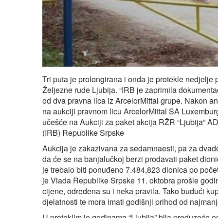
Tri puta je prolongirana i onda je protekle nedjelj
Željezne rude Ljubija. “IRB je zaprimila dokumentac
od dva pravna lica iz ArcelorMittal grupe. Nakon a
na aukciji pravnom licu ArcelorMittal SA Luxemburg,
učešće na Aukciji za paket akcija RŽR “Ljubija” AD
(IRB) Republike Srpske
Aukcija je zakazivana za sedamnaesti, pa za dvades
da će se na banjalučkoj berzi prodavati paket dioni
je trebalo biti ponuđeno 7.484,823 dionica po poče
je Vlada Republike Srpske 11. oktobra prošle godine
cijene, određena su i neka pravila. Tako budući kup
djelatnosti te mora imati godišnji prihod od najman
U proteklim je godinama “Ljubija” bila preduzeće od