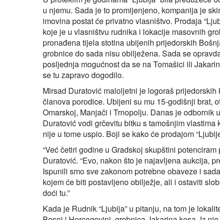
u njemu. Sada je to promijenjeno, kompanija je skinu
imovina postat će privatno vlasništvo. Prodaja “Ljub
koje je u vlasništvu rudnika i lokacije masovnih gr
pronađena tijela stotina ubijenih prijedorskih Boš
grobnice do sada nisu obilježena. Sada se opravdan
posljednja mogućnost da se na Tomašici ili Jakarino
se tu zapravo dogodilo.
Mirsad Duratović maloljetni je logoraš prijedorskih
članova porodice. Ubijeni su mu 15-godišnji brat, 
Omarskoj, Manjači i Trnopolju. Danas je odbornik u
Duratović vodi grčevitu bitku s tamošnjim vlastima 
nije u tome uspio. Boji se kako će prodajom “Ljubij
“Već četiri godine u Gradskoj skupštini potenciram
Duratović. “Evo, nakon što je najavljena aukcija, p
Ispunili smo sve zakonom potrebne obaveze i sada o
kojem će biti postavljeno obilježje, ali i ostaviti sl
doći tu.”
Kada je Rudnik “Ljubija” u pitanju, na tom je loka
Bosni i Hercegovini, grobnica Jakarina kosa. Iz n