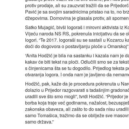
protiv prodaje, ali su zauzvrat tražili da se Prijed
Pavić je sa svojim saradnicima pristao na to, no br
džepovima. Domovina je glasala protiv, ali spomen-
Satko Mujagić, bivši logoraš i mirovni aktivista iz
Vijeću naroda NS RS, pokrenula inicijativu da se o
logori. “Te 2017. logoraši su se sastali u Kozarcu 
doći do dogovora o postavljanju ploče u Omarskoj”,
“Anita Hodžić je bila na sastanku i kazala nam je da 
kakav će biti tekst na ploči. Odlučili smo se za tek
s činjenicama šta se tu dogodilo. Prijedlog teksta po
otvaranja logora. I onda nam je javljeno da nemamo d
Hodžić, pak, kaže da je procedura pokrenuta u Nar
dolazio u Prijedor razgovarati s tadašnjim gradona
uradili sve što smo mogli”, tvrdi Hodžić. “Prijedor je
borba koja traje već godinama, nažalost, bezuspješno
zakonska obaveza, ali zašto to do sada nisu uradili, 
samo Tomašica, tražimo da se obilježe sve masovne
samo država.”