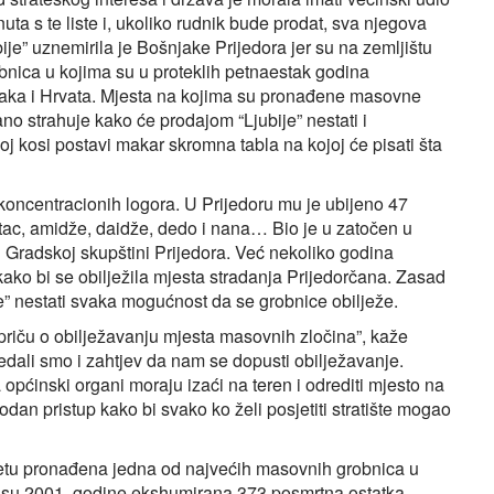
ta s te liste i, ukoliko rudnik bude prodat, sva njegova
ije” uznemirila je Bošnjake Prijedora jer su na zemljištu
obnica u kojima su u proteklih petnaestak godina
njaka i Hrvata. Mjesta na kojima su pronađene masovne
o strahuje kako će prodajom “Ljubije” nestati i
j kosi postavi makar skromna tabla na kojoj će pisati šta
 koncentracionih logora. U Prijedoru mu je ubijeno 47
otac, amidže, daidže, dedo i nana… Bio je u zatočen u
 Gradskoj skupštini Prijedora. Već nekoliko godina
kako bi se obilježila mjesta stradanja Prijedorčana. Zasad
e” nestati svaka mogućnost da se grobnice obilježe.
 priču o obilježavanju mjesta masovnih zločina”, kaže
redali smo i zahtjev da nam se dopusti obilježavanje.
pćinski organi moraju izaći na teren i odrediti mjesto na
obodan pristup kako bi svako ko želi posjetiti stratište mogao
litetu pronađena jedna od najvećih masovnih grobnica u
je su 2001. godine ekshumirana 373 posmrtna ostatka