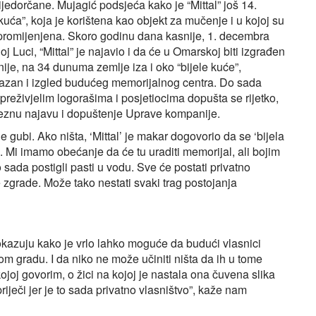
jedorčane. Mujagić podsjeća kako je “Mittal” još 14.
uća”, koja je korištena kao objekt za mučenje i u kojoj su
nepromijenjena. Skoro godinu dana kasnije, 1. decembra
 Luci, “Mittal” je najavio i da će u Omarskoj biti izgrađen
ije, na 34 dunuma zemlje iza i oko “bijele kuće”,
ikazan i izgled budućeg memorijalnog centra. Do sada
preživjelim logorašima i posjetiocima dopušta se rijetko,
aveznu najavu i dopuštenje Uprave kompanije.
 gubi. Ako ništa, ‘Mittal’ je makar dogovorio da se ‘bijela
. Mi imamo obećanje da će tu uraditi memorijal, ali bojim
 sada postigli pasti u vodu. Sve će postati privatno
 zgrade. Može tako nestati svaki trag postojanja
okazuju kako je vrlo lahko moguće da budući vlasnici
om gradu. I da niko ne može učiniti ništa da ih u tome
kojoj govorim, o žici na kojoj je nastala ona čuvena slika
priječi jer je to sada privatno vlasništvo”, kaže nam