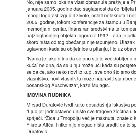
No, nije samo lokalna vlast obmanula preživjele Pri
januara 2005. godine dao saglasnost da će “bijela k
mnogi logoraši izgubili živote, ostati netaknuta i 
2005. godine, tokom konferencije za štampu u Banjoj
memorijalni centar, finansiran sredstvima te kompan
najzloglasnijeg objekta logora iz 1992. Tada je pr
skoro ništa od tog obećanja nije ispunjeno. Ulazak 
uglavnom kada su obljetnice u pitanju, i to uz ob
“Nama je jako bitno da se ono što je već dobijeno ne
kuća’ ne dira, da se u nju može ući kada su posjete
se da će, ako neko novi to kupi, sve ono što smo do
vlasništvo, novi vlasnik tu može napraviti stambene
bosanskog Auschwitza”, kaže Mujagić.
IMOVINA RUDNIKA
Mirsad Duratović tvrdi kako dosadašnja iskustva p
“Ljubije” jednostavno unište sve tragove zločina u t
spriječi. “Žica u Trnopolju već je maknuta, znate o 
Fikreta Alića, i niko nije mogao ništa uraditi da to s
Duratović.