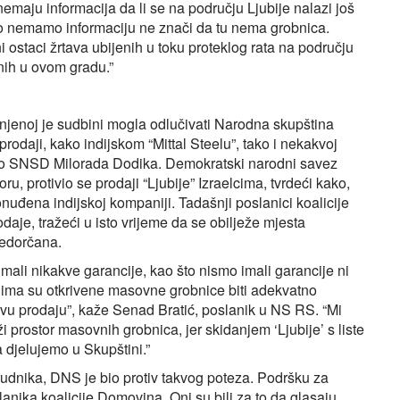
nemaju informacija da li se na području Ljubije nalazi još
no nemamo informaciju ne znači da tu nema grobnica.
ostaci žrtava ubijenih u toku proteklog rata na području
enih u ovom gradu.”
 o njenoj je sudbini mogla odlučivati Narodna skupština
rodaji, kako indijskom “Mittal Steelu”, tako i nekakvoj
birao SNSD Milorada Dodika. Demokratski narodni savez
u, protivio se prodaji “Ljubije” Izraelcima, tvrdeći kako,
onuđena indijskoj kompaniji. Tadašnji poslanici koalicije
daje, tražeći u isto vrijeme da se obilježe mjesta
ijedorčana.
imali nikakve garancije, kao što nismo imali garancije ni
jima su otkrivene masovne grobnice biti adekvatno
kvu prodaju”, kaže Senad Bratić, poslanik u NS RS. “Mi
 prostor masovnih grobnica, jer skidanjem ‘Ljubije’ s liste
djelujemo u Skupštini.”
rudnika, DNS je bio protiv takvog poteza. Podršku za
slanika koalicije Domovina. Oni su bili za to da glasaju