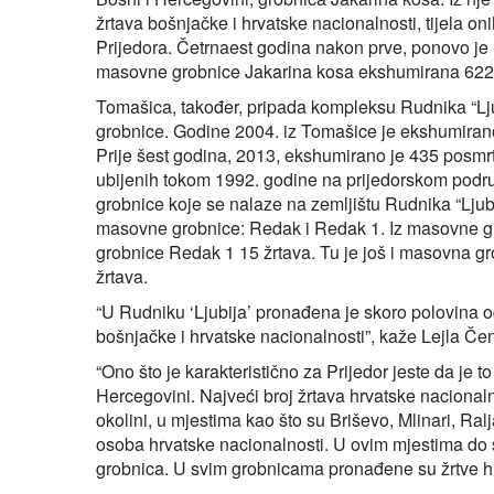
žrtava bošnjačke i hrvatske nacionalnosti, tijela o
Prijedora. Četrnaest godina nakon prve, ponovo je i
masovne grobnice Jakarina kosa ekshumirana 622 dij
Tomašica, također, pripada kompleksu Rudnika “Ljub
grobnice. Godine 2004. iz Tomašice je ekshumirano 
Prije šest godina, 2013, ekshumirano je 435 posmrt
ubijenih tokom 1992. godine na prijedorskom podr
grobnice koje se nalaze na zemljištu Rudnika “Lju
masovne grobnice: Redak i Redak 1. Iz masovne g
grobnice Redak 1 15 žrtava. Tu je još i masovna gr
žrtava.
“U Rudniku ‘Ljubija’ pronađena je skoro polovina 
bošnjačke i hrvatske nacionalnosti”, kaže Lejla Čen
“Ono što je karakteristično za Prijedor jeste da je
Hercegovini. Najveći broj žrtava hrvatske nacionalno
okolini, u mjestima kao što su Briševo, Mlinari, R
osoba hrvatske nacionalnosti. U ovim mjestima do
grobnica. U svim grobnicama pronađene su žrtve hr