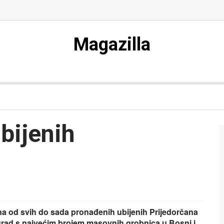
Magazilla
ubijenih
na od svih do sada pronađenih ubijenih Prijedorčana
 grad s najvećim brojem masovnih grobnica u Bosni i