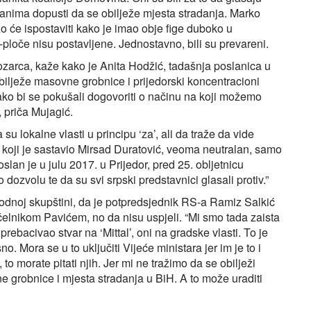
orčanima dopusti da se obilježe mjesta stradanja. Marko
zo će ispostaviti kako je imao obje fige duboko u
ploče nisu postavljene. Jednostavno, bili su prevareni.
 Kozarca, kaže kako je Anita Hodžić, tadašnja poslanica u
bilježe masovne grobnice i prijedorski koncentracioni
kako bi se pokušali dogovoriti o načinu na koji možemo
 priča Mujagić.
su lokalne vlasti u principu ‘za’, ali da traže da vide
st koji je sastavio Mirsad Duratović, veoma neutralan, samo
slan je u julu 2017. u Prijedor, pred 25. obljetnicu
ozvolu te da su svi srpski predstavnici glasali protiv.”
odnoj skupštini, da je potpredsjednik RS-a Ramiz Salkić
čelnikom Pavićem, no da nisu uspjeli. “Mi smo tada zaista
 prebacivao stvar na ‘Mittal’, oni na gradske vlasti. To je
. Mora se u to uključiti Vijeće ministara jer im je to i
to morate pitati njih. Jer mi ne tražimo da se obilježi
 grobnice i mjesta stradanja u BiH. A to može uraditi