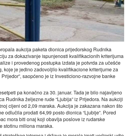
e propala aukcija paketa dionica prijedorskog Rudnika
iju za dokazivanje ispunjenosti kvalifikacionih kriterijuma
nalize i provedenog postupka izdata je potvrda za učešće
 koje je jedino zadovoljilo kvalifikacione kriterijume za
 Prijedor”, saopćeno je iz Investiciono-razvojne banke
etpeti pa konačno za 30. januar. Tada je bilo najavljeno
ca Rudnika željezne rude “Ljubija” iz Prijedora. Na aukciji
tnoj cijeni od 2,09 maraka. Aukcija je zakazana nakon što
 odlučila prodati 64,99 posto dionica “Ljubije”. Pored
ac mora biti onaj koji obavlja poslove iz rudarske
je stotinu miliona maraka.
 strateškog interesa i država je morala imati većinski udio