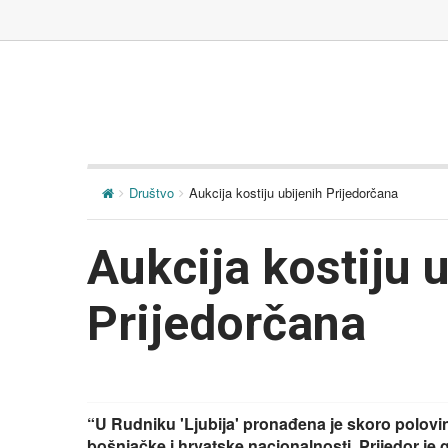
Društvo
Aukcija kostiju ubijenih Prijedorčana
Aukcija kostiju 
Prijedorčana
“U Rudniku 'Ljubija' pronađena je skoro polovi
bošnjačke i hrvatske nacionalnosti. Prijedor je