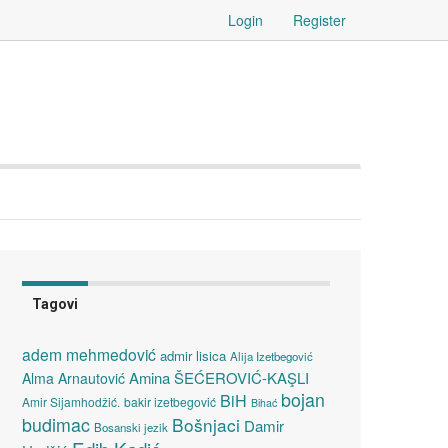
Login
Register
Tagovi
adem mehmedović
admir lisica
Alija Izetbegović
Amina ŠEĆEROVIĆ-KAŞLI
Alma Arnautović
bojan
BiH
Amir Sijamhodžić.
bakir izetbegović
Bihać
budimac
Bošnjaci
Damir
Bosanski jezik