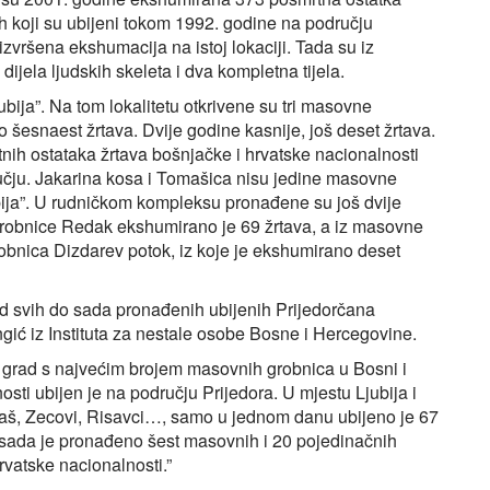
nih koji su ubijeni tokom 1992. godine na području
zvršena ekshumacija na istoj lokaciji. Tada su iz
ela ljudskih skeleta i dva kompletna tijela.
ija”. Na tom lokalitetu otkrivene su tri masovne
šesnaest žrtava. Dvije godine kasnije, još deset žrtava.
nih ostataka žrtava bošnjačke i hrvatske nacionalnosti
učju. Jakarina kosa i Tomašica nisu jedine masovne
bija”. U rudničkom kompleksu pronađene su još dvije
robnice Redak ekshumirano je 69 žrtava, a iz masovne
obnica Dizdarev potok, iz koje je ekshumirano deset
od svih do sada pronađenih ubijenih Prijedorčana
gić iz Instituta za nestale osobe Bosne i Hercegovine.
 to grad s najvećim brojem masovnih grobnica u Bosni i
sti ubijen je na području Prijedora. U mjestu Ljubija i
aljaš, Zecovi, Risavci…, samo u jednom danu ubijeno je 67
 sada je pronađeno šest masovnih i 20 pojedinačnih
vatske nacionalnosti.”