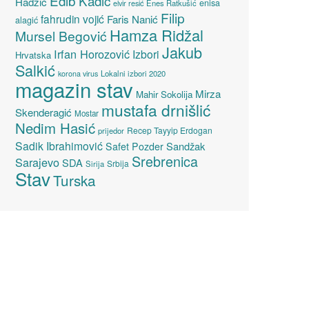
Edib Kadić
Hadžić
enisa
elvir resić
Enes Ratkušić
Filip
fahrudin vojić
Faris Nanić
alagić
Hamza Ridžal
Mursel Begović
Jakub
Irfan Horozović
Izbori
Hrvatska
Salkić
Lokalni izbori 2020
korona virus
magazin stav
Mirza
Mahir Sokolija
mustafa drnišlić
Skenderagić
Mostar
Nedim Hasić
Recep Tayyip Erdogan
prijedor
Sadik Ibrahimović
Sandžak
Safet Pozder
Srebrenica
Sarajevo
SDA
Srbija
Sirija
Stav
Turska