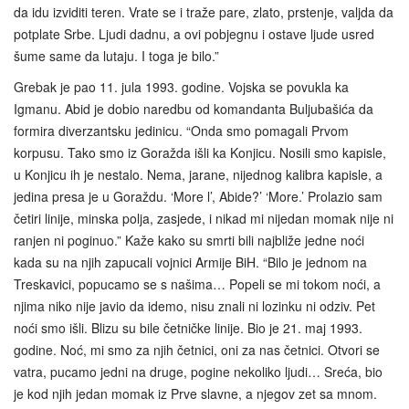
da idu izviditi teren. Vrate se i traže pare, zlato, prstenje, valjda da
potplate Srbe. Ljudi dadnu, a ovi pobjegnu i ostave ljude usred
šume same da lutaju. I toga je bilo.”
Grebak je pao 11. jula 1993. godine. Vojska se povukla ka
Igmanu. Abid je dobio naredbu od komandanta Buljubašića da
formira diverzantsku jedinicu. “Onda smo pomagali Prvom
korpusu. Tako smo iz Goražda išli ka Konjicu. Nosili smo kapisle,
u Konjicu ih je nestalo. Nema, jarane, nijednog kalibra kapisle, a
jedina presa je u Goraždu. ‘More l’, Abide?’ ‘More.’ Prolazio sam
četiri linije, minska polja, zasjede, i nikad mi nijedan momak nije ni
ranjen ni poginuo.” Kaže kako su smrti bili najbliže jedne noći
kada su na njih zapucali vojnici Armije BiH. “Bilo je jednom na
Treskavici, popucamo se s našima… Popeli se mi tokom noći, a
njima niko nije javio da idemo, nisu znali ni lozinku ni odziv. Pet
noći smo išli. Blizu su bile četničke linije. Bio je 21. maj 1993.
godine. Noć, mi smo za njih četnici, oni za nas četnici. Otvori se
vatra, pucamo jedni na druge, pogine nekoliko ljudi… Sreća, bio
je kod njih jedan momak iz Prve slavne, a njegov zet sa mnom.