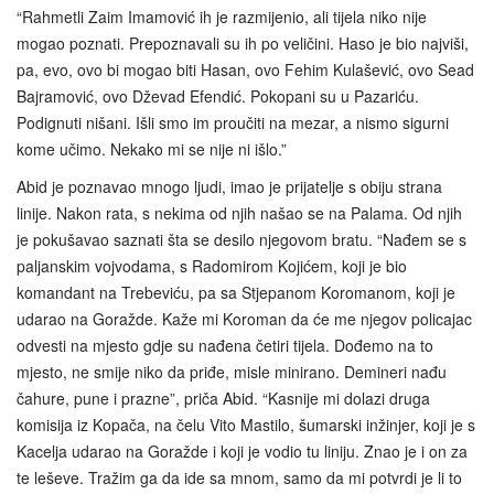
“Rahmetli Zaim Imamović ih je razmijenio, ali tijela niko nije
mogao poznati. Prepoznavali su ih po veličini. Haso je bio najviši,
pa, evo, ovo bi mogao biti Hasan, ovo Fehim Kulašević, ovo Sead
Bajramović, ovo Dževad Efendić. Pokopani su u Pazariću.
Podignuti nišani. Išli smo im proučiti na mezar, a nismo sigurni
kome učimo. Nekako mi se nije ni išlo.”
Abid je poznavao mnogo ljudi, imao je prijatelje s obiju strana
linije. Nakon rata, s nekima od njih našao se na Palama. Od njih
je pokušavao saznati šta se desilo njegovom bratu. “Nađem se s
paljanskim vojvodama, s Radomirom Kojićem, koji je bio
komandant na Trebeviću, pa sa Stjepanom Koromanom, koji je
udarao na Goražde. Kaže mi Koroman da će me njegov policajac
odvesti na mjesto gdje su nađena četiri tijela. Dođemo na to
mjesto, ne smije niko da priđe, misle minirano. Demineri nađu
čahure, pune i prazne”, priča Abid. “Kasnije mi dolazi druga
komisija iz Kopača, na čelu Vito Mastilo, šumarski inžinjer, koji je s
Kacelja udarao na Goražde i koji je vodio tu liniju. Znao je i on za
te leševe. Tražim ga da ide sa mnom, samo da mi potvrdi je li to