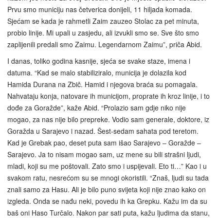
Prvu smo municiju nas četverica donijeli, 11 hiljada komada.
Sjećam se kada je rahmetli Zaim zauzeo Stolac za pet minuta,
probio linije. Mi upali u zasjedu, ali izvukli smo se. Sve što smo
zaplijenili predali smo Zaimu. Legendarnom Zaimu”, priča Abid.
I danas, toliko godina kasnije, sjeća se svake staze, imena i
datuma. “Kad se malo stabiliziralo, municija je dolazila kod
Hamida Durana na Zbič. Hamid i njegova braća su pomagala.
Nahvataju konja, natovare ih municijom, proprate ih kroz linije, i to
dođe za Goražde”, kaže Abid. “Prolazio sam gdje niko nije
mogao, za nas nije bilo prepreke. Vodio sam generale, doktore, iz
Goražda u Sarajevo i nazad. Šest-sedam sahata pod teretom.
Kad je Grebak pao, deset puta sam išao Sarajevo – Goražde –
Sarajevo. Ja to nisam mogao sam, uz mene su bili strašni ljudi,
mladi, koji su me poštovali. Zato smo i uspijevali. Eto ti…” Kao i u
svakom ratu, nesrećom su se mnogi okoristili. “Znaš, ljudi su tada
znali samo za Hasu. Ali je bilo puno svijeta koji nije znao kako on
izgleda. Onda se nađu neki, povedu ih ka Grepku. Kažu im da su
baš oni Haso Turčalo. Nakon par sati puta, kažu ljudima da stanu,