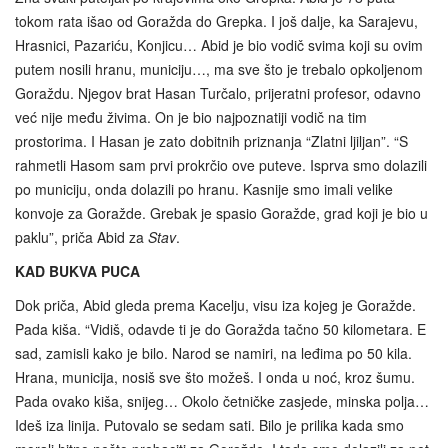
tokom rata išao od Goražda do Grepka. I još dalje, ka Sarajevu,
Hrasnici, Pazariću, Konjicu… Abid je bio vodič svima koji su ovim
putem nosili hranu, municiju…, ma sve što je trebalo opkoljenom
Goraždu. Njegov brat Hasan Turčalo, prijeratni profesor, odavno
već nije među živima. On je bio najpoznatiji vodič na tim
prostorima. I Hasan je zato dobitnih priznanja “Zlatni ljiljan”. “S
rahmetli Hasom sam prvi prokrčio ove puteve. Isprva smo dolazili
po municiju, onda dolazili po hranu. Kasnije smo imali velike
konvoje za Goražde. Grebak je spasio Goražde, grad koji je bio u
paklu”, priča Abid za
Stav
.
KAD BUKVA PUCA
Dok priča, Abid gleda prema Kacelju, visu iza kojeg je Goražde.
Pada kiša. “Vidiš, odavde ti je do Goražda tačno 50 kilometara. E
sad, zamisli kako je bilo. Narod se namiri, na leđima po 50 kila.
Hrana, municija, nosiš sve što možeš. I onda u noć, kroz šumu.
Pada ovako kiša, snijeg… Okolo četničke zasjede, minska polja…
Ideš iza linija. Putovalo se sedam sati. Bilo je prilika kada smo