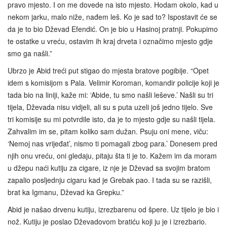
pravo mjesto. I on me dovede na isto mjesto. Hodam okolo, kad u
nekom jarku, malo niže, nađem leš. Ko je sad to? Ispostavit će se
da je to bio Dževad Efendić. On je bio u Hasinoj pratnji. Pokupimo
te ostatke u vreću, ostavim ih kraj drveta i označimo mjesto gdje
smo ga našli.”
Ubrzo je Abid treći put stigao do mjesta bratove pogibije. “Opet
idem s komisijom s Pala. Velimir Koroman, komandir policije koji je
tada bio na liniji, kaže mi: ‘Abide, tu smo našli leševe.’ Našli su tri
tijela, Dževada nisu vidjeli, ali su s puta uzeli još jedno tijelo. Sve
tri komisije su mi potvrdile isto, da je to mjesto gdje su našli tijela.
Zahvalim im se, pitam koliko sam dužan. Psuju oni mene, viču:
‘Nemoj nas vrijeđat’, nismo ti pomagali zbog para.’ Donesem pred
njih onu vreću, oni gledaju, pitaju šta ti je to. Kažem im da moram
u džepu naći kutiju za cigare, iz nje je Dževad sa svojim bratom
zapalio posljednju cigaru kad je Grebak pao. I tada su se razišli,
brat ka Igmanu, Dževad ka Grepku.”
Abid je našao drvenu kutiju, izrezbarenu od špere. Uz tijelo je bio i
nož. Kutiju je poslao Dževadovom bratiću koji ju je i izrezbario.