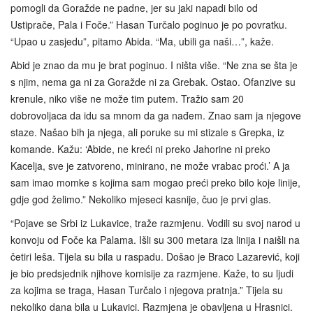
pomogli da Goražde ne padne, jer su jaki napadi bilo od
Ustiprače, Pala i Foče.” Hasan Turčalo poginuo je po povratku.
“Upao u zasjedu”, pitamo Abida. “Ma, ubili ga naši…”, kaže.
Abid je znao da mu je brat poginuo. I ništa više. “Ne zna se šta je
s njim, nema ga ni za Goražde ni za Grebak. Ostao. Ofanzive su
krenule, niko više ne može tim putem. Tražio sam 20
dobrovoljaca da idu sa mnom da ga nađem. Znao sam ja njegove
staze. Našao bih ja njega, ali poruke su mi stizale s Grepka, iz
komande. Kažu: ‘Abide, ne kreći ni preko Jahorine ni preko
Kacelja, sve je zatvoreno, minirano, ne može vrabac proći.’ A ja
sam imao momke s kojima sam mogao preći preko bilo koje linije,
gdje god želimo.” Nekoliko mjeseci kasnije, čuo je prvi glas.
“Pojave se Srbi iz Lukavice, traže razmjenu. Vodili su svoj narod u
konvoju od Foče ka Palama. Išli su 300 metara iza linija i naišli na
četiri leša. Tijela su bila u raspadu. Došao je Braco Lazarević, koji
je bio predsjednik njihove komisije za razmjene. Kaže, to su ljudi
za kojima se traga, Hasan Turčalo i njegova pratnja.” Tijela su
nekoliko dana bila u Lukavici. Razmjena je obavljena u Hrasnici.