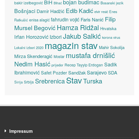
bojan budimac
BiH
bakir izetbegović
Bosanski jezik
Bihać
Edib Kadić
Bošnjaci
Damir Hadžić
elvir resić
Enes
Filip
fahrudin vojić
Faris Nanić
enisa alagić
Ratkušić
Hamza Ridžal
Mursel Begović
Hrvatska
Jakub Salkić
Irfan Horozović
Izbori
korona virus
magazin stav
Mahir Sokolija
Lokalni izbori 2020
mustafa drnišlić
Mirza Skenderagić
Mostar
Nedim Hasić
Sadik
Recep Tayyip Erdogan
prijedor
Sarajevo
Ibrahimović
Sandžak
SDA
Safet Pozder
Stav
Turska
Srebrenica
Srbija
Sirija
Impressum