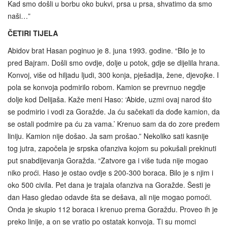
Kad smo došli u borbu oko bukvi, prsa u prsa, shvatimo da smo
naši…”
ČETIRI TIJELA
Abidov brat Hasan poginuo je 8. juna 1993. godine. “Bilo je to
pred Bajram. Došli smo ovdje, dolje u potok, gdje se dijelila hrana.
Konvoj, više od hiljadu ljudi, 300 konja, pješadija, žene, djevojke. I
pola se konvoja podmirilo robom. Kamion se prevrnuo negdje
dolje kod Delijaša. Kaže meni Haso: ‘Abide, uzmi ovaj narod što
se podmirio i vodi za Goražde. Ja ću sačekati da dođe kamion, da
se ostali podmire pa ću za vama.’ Krenuo sam da do zore pređem
liniju. Kamion nije došao. Ja sam prošao.” Nekoliko sati kasnije
tog jutra, započela je srpska ofanziva kojom su pokušali prekinuti
put snabdijevanja Goražda. “Zatvore ga i više tuda nije mogao
niko proći. Haso je ostao ovdje s 200-300 boraca. Bilo je s njim i
oko 500 civila. Pet dana je trajala ofanziva na Goražde. Šesti je
dan Haso gledao odavde šta se dešava, ali nije mogao pomoći.
Onda je skupio 112 boraca i krenuo prema Goraždu. Proveo ih je
preko linije, a on se vratio po ostatak konvoja. Ti su momci