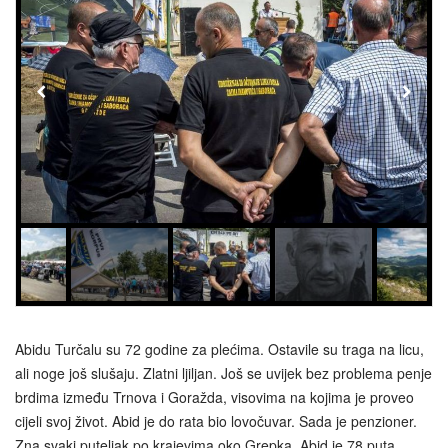
Abidu Turčalu su 72 godine za plećima. Ostavile su traga na licu,
ali noge još slušaju. Zlatni ljiljan. Još se uvijek bez problema penje
brdima između Trnova i Goražda, visovima na kojima je proveo
cijeli svoj život. Abid je do rata bio lovočuvar. Sada je penzioner.
Zna svaki puteljak po krajevima oko Grepka. Abid je 78 puta