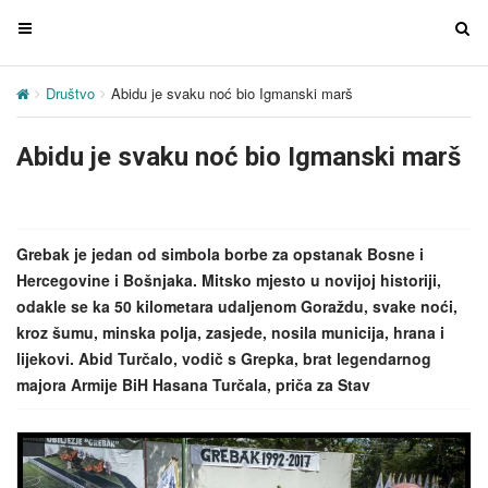
T
T
o
o
g
g
Društvo
Abidu je svaku noć bio Igmanski marš
g
g
l
l
Abidu je svaku noć bio Igmanski marš
e
e
n
n
a
a
v
v
Grebak je jedan od simbola borbe za opstanak Bosne i
i
i
Hercegovine i Bošnjaka. Mitsko mjesto u novijoj historiji,
g
g
odakle se ka 50 kilometara udaljenom Goraždu, svake noći,
a
a
kroz šumu, minska polja, zasjede, nosila municija, hrana i
t
t
lijekovi. Abid Turčalo, vodič s Grepka, brat legendarnog
i
i
majora Armije BiH Hasana Turčala, priča za Stav
o
o
n
n