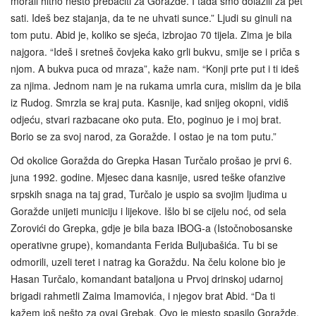
morali hitno nešto prebaciti za Goražde. I tada smo dolazili za pet
sati. Ideš bez stajanja, da te ne uhvati sunce.” Ljudi su ginuli na
tom putu. Abid je, koliko se sjeća, izbrojao 70 tijela. Zima je bila
najgora. “Ideš i sretneš čovjeka kako grli bukvu, smije se i priča s
njom. A bukva puca od mraza”, kaže nam. “Konji prte put i ti ideš
za njima. Jednom nam je na rukama umrla cura, mislim da je bila
iz Rudog. Smrzla se kraj puta. Kasnije, kad snijeg okopni, vidiš
odjeću, stvari razbacane oko puta. Eto, poginuo je i moj brat.
Borio se za svoj narod, za Goražde. I ostao je na tom putu.”
Od okolice Goražda do Grepka Hasan Turčalo prošao je prvi 6.
juna 1992. godine. Mjesec dana kasnije, usred teške ofanzive
srpskih snaga na taj grad, Turčalo je uspio sa svojim ljudima u
Goražde unijeti municiju i lijekove. Išlo bi se cijelu noć, od sela
Zorovići do Grepka, gdje je bila baza IBOG-a (Istočnobosanske
operativne grupe), komandanta Ferida Buljubašića. Tu bi se
odmorili, uzeli teret i natrag ka Goraždu. Na čelu kolone bio je
Hasan Turčalo, komandant bataljona u Prvoj drinskoj udarnoj
brigadi rahmetli Zaima Imamovića, i njegov brat Abid. “Da ti
kažem još nešto za ovaj Grebak. Ovo je mjesto spasilo Goražde.