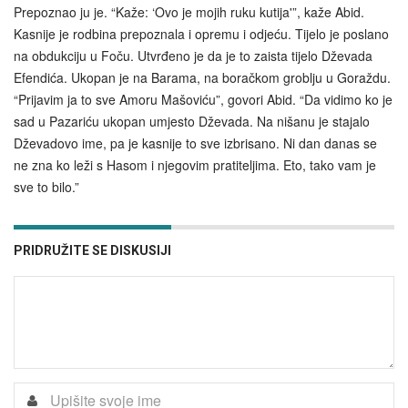
Prepoznao ju je. “Kaže: ‘Ovo je mojih ruku kutija'”, kaže Abid.
Kasnije je rodbina prepoznala i opremu i odjeću. Tijelo je poslano
na obdukciju u Foču. Utvrđeno je da je to zaista tijelo Dževada
Efendića. Ukopan je na Barama, na boračkom groblju u Goraždu.
“Prijavim ja to sve Amoru Mašoviću”, govori Abid. “Da vidimo ko je
sad u Pazariću ukopan umjesto Dževada. Na nišanu je stajalo
Dževadovo ime, pa je kasnije to sve izbrisano. Ni dan danas se
ne zna ko leži s Hasom i njegovim pratiteljima. Eto, tako vam je
sve to bilo.”
PRIDRUŽITE SE DISKUSIJI