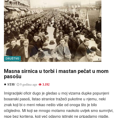
DRUŠTVO
Masna sirnica u torbi i mastan pečat u mom
pasošu
STAV
9 godina ago
3.192
Imigracijski oficir dugo je gledao u moj vizama dupke popunjeni
bosanski pasoš, listao stranice tražeći pukotine u njemu, neki
znak koji bi o meni rekao nešto više od onoga što je bilo
očigledno. Mi koji se mnogo motamo naokolo uvijek smo sumnjivi,
repe bez korijena, koji već odavno istinski ne pripadamo nigdje.