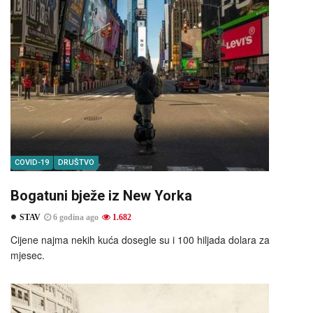
COVID-19
DRUŠTVO
Bogatuni bježe iz New Yorka
STAV
6 godina ago
1.682
Cijene najma nekih kuća dosegle su i 100 hiljada dolara za
mjesec.