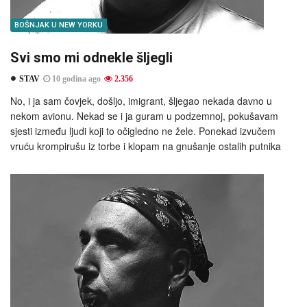
BOŠNJAK U NEW YORKU
Svi smo mi odnekle šljegli
STAV
10 godina ago
2.356
No, i ja sam čovjek, došljo, imigrant, šljegao nekada davno u
nekom avionu. Nekad se i ja guram u podzemnoj, pokušavam
sjesti između ljudi koji to očigledno ne žele. Ponekad izvučem
vruću krompirušu iz torbe i klopam na gnušanje ostalih putnika