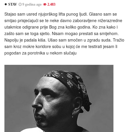
STAV
9 godina ago
2.483
Stajao sam usred njujorškog lifta punog ljudi. Glasno sam se
smijao prisjećajući se te neke davno zaboravljene nižerazredne
utakmice odigrane prije Bog zna koliko godina. Ko zna kako i
zašto sam se toga sjetio. Nisam mogao prestati sa smijehom.
Napolju je padala kiša. Ušao sam smočen u zgradu suda. Tražio
sam kroz mokre koridore sobu u kojoj će me testirati jesam li
pogodan za porotnika u nekom slučaju