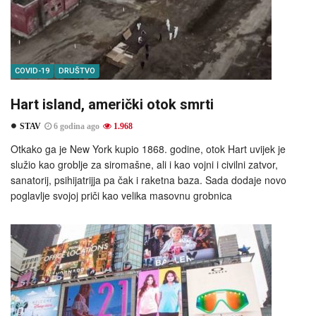
COVID-19
DRUŠTVO
Hart island, američki otok smrti
STAV
6 godina ago
1.968
Otkako ga je New York kupio 1868. godine, otok Hart uvijek je
služio kao groblje za siromašne, ali i kao vojni i civilni zatvor,
sanatorij, psihijatrijja pa čak i raketna baza. Sada dodaje novo
poglavlje svojoj priči kao velika masovnu grobnica