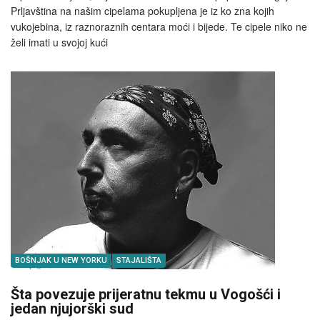
Prljavština na našim cipelama pokupljena je iz ko zna kojih
vukojebina, iz raznoraznih centara moći i bijede. Te cipele niko ne
želi imati u svojoj kući
BOŠNJAK U NEW YORKU
STAJALIŠTA
Šta povezuje prijeratnu tekmu u Vogošći i
jedan njujorški sud