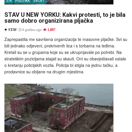
274
POLITIKA
SVIJET
STAV U NEW YORKU: Kakvi protesti, to je bila
samo dobro organizirana pljačka
STAV
6 godina ago
1.897
Zaprepastila me savršena organizacija te masovne pljačke. Svi su
bili jednako odjeveni, prekrivenih lica i s torbama na leđima.
Kretali su se u grupama koje su se ukrupnjavale po potrebi. Na
strateškim pozicijama stajali su skauti. Oni su obavještavali ostale
o kretanju policijskih vozila. Policija bi stigla na jednu tačku, a
prodavnice su obijane na drugim mjestima