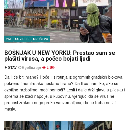
264
COVID-19
DRUŠTVO
BOŠNJAK U NEW YORKU: Prestao sam se
plašiti virusa, a počeo bojati ljudi
STAV
6 godina ago
2.199
Da li će biti hrane? Hoće li sirotinja iz ogromnih gradskih blokova
pokrenuti nemire ako nestane hrane? Da li će nam iko, ako se
ozbiljno razbolimo, moći pomoći? Lesli i dalje drži glavu u pijesku i
sprema se izaći napolje, u kupovinu, vjerujući da se virus ne
prenosi zrakom nego preko vanzemaljaca, da ne treba nositi
masku