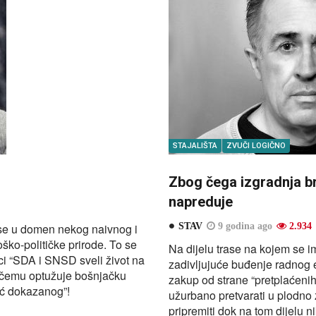
STAJALIŠTA
ZVUČI LOGIČNO
Zbog čega izgradnja b
napreduje
 se u domen nekog naivnog i
STAV
9 godina ago
2.934
ško-političke prirode. To se
Na dijelu trase na kojem se ima
ici “SDA i SNSD sveli život na
zadivljujuće buđenje radnog e
ri čemu optužuje bošnjačku
zakup od strane “pretplaćenih
eć dokazanog”!
užurbano pretvarati u plodno z
pripremiti dok na tom dijelu n