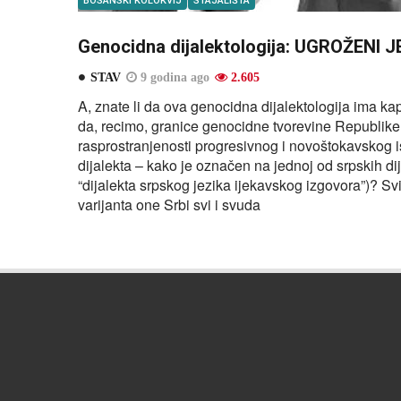
BOSANSKI KOLOKVIJ
STAJALIŠTA
Genocidna dijalektologija: UGROŽENI J
STAV
9 godina ago
2.605
A, znate li da ova genocidna dijalektologija ima ka
da, recimo, granice genocidne tvorevine Republike
rasprostranjenosti progresivnog i novoštokavskog
dijalekta – kako je označen na jednoj od srpskih dij
“dijalekta srpskog jezika ijekavskog izgovora”)? Sv
varijanta one Srbi svi i svuda