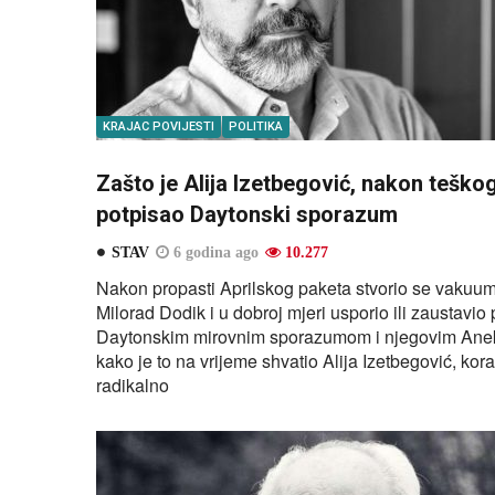
KRAJAC POVIJESTI
POLITIKA
Zašto je Alija Izetbegović, nakon teško
potpisao Daytonski sporazum
STAV
6 godina ago
10.277
Nakon propasti Aprilskog paketa stvorio se vakuum u
Milorad Dodik i u dobroj mjeri usporio ili zaustavi
Daytonskim mirovnim sporazumom i njegovim Anekso
kako je to na vrijeme shvatio Alija Izetbegović, kor
radikalno