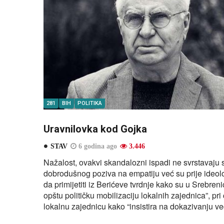
281
BIH
POLITIKA
Uravnilovka kod Gojka
STAV
6 godina ago
3.446
Nažalost, ovakvi skandalozni ispadi ne svrstavaju
dobrodušnog poziva na empatiju već su prije ideolo
da primijetiti iz Berićeve tvrdnje kako su u Srebren
opštu političku mobilizaciju lokalnih zajednica”, p
lokalnu zajednicu kako “insistira na dokazivanju v