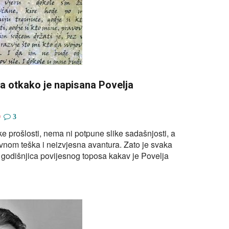
a otkako je napisana Povelja
0
3
ke prošlosti, nema ni potpune slike sadašnjosti, a
vnom teška i neizvjesna avantura. Zato je svaka
 godišnjica povijesnog toposa kakav je Povelja