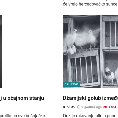
će vrelo hercegovačko sunce o
DRUŠTVO
j u očajnom stanju
Džamijski golub između
STAV
9 godina ago
3.861
e prelila na sve bošnjačke
Dok je rukovanje bilo u punom