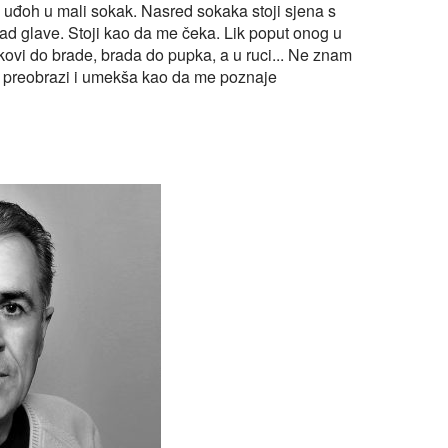
 uđoh u mali sokak. Nasred sokaka stoji sjena s
d glave. Stoji kao da me čeka. Lik poput onog u
kovi do brade, brada do pupka, a u ruci... Ne znam
m preobrazi i umekša kao da me poznaje