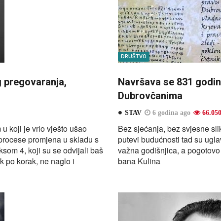
DRUŠTVO
g pregovaranja,
Navršava se 831 godin
Dubrovčanima
STAV
6 godina ago
66.05
 koji je vrlo vješto ušao
Bez sjećanja, bez svjesne sli
o procese promjena u skladu s
putevi budućnosti tad su ugla
m 4, koji su se odvijali baš
važna godišnjica, a pogotovo
ak po korak, ne naglo i
bana Kulina