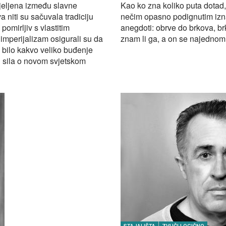
dijeljena između slavne
Kao ko zna koliko puta dotad,
 niti su sačuvala tradiciju
nečim opasno podignutim izna
pomirljiv s vlastitim
anegdoti: obrve do brkova, br
 imperijalizam osigurali su da
znam li ga, a on se najedno
 bilo kakvo veliko buđenje
ih sila o novom svjetskom