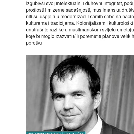
Izgubivši svoj intelektualni i duhovni integritet, po
prošlosti i mizerne sadašnjosti, muslimanska društva
niti su uspjela u modernizaciji samih sebe na način 
kulturama i tradicijama. Kolonijalizam i kulturološki
unutrašnje razlike u muslimanskom svijetu ometaju
koje bi moglo izazvati i/ili poremetiti planove velik
poretku