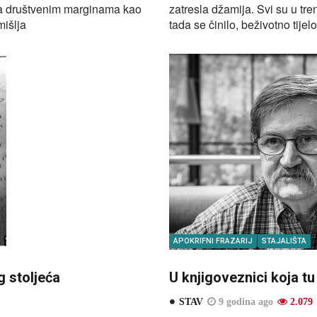
 na društvenim marginama kao
zatresla džamija. Svi su u tre
mišlja
tada se činilo, beživotno tij
APOKRIFNI FRAZARIJ
STAJALIŠTA
g stoljeća
U knjigoveznici koja t
STAV
9 godina ago
2.079