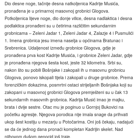
Dio desne noge, tačnije desna natkoljenica Kadrije Musića,
pronađena je u primarnoj masovnoj grobnici Glogova.
Potkoljenica lijeve noge, dio donje vilice, desna nadlaktica i desna
podlaktica pronađeni su u četirima različitim sekundarnim
grobnicama – Zeleni Jadar 1, Zeleni Jadar 4, Zalazje 4 i Pusmulići
1. Imena grobnica jesu imena naselja u općinama Bratunac i
Srebrenica. Udaljenost između grobnice Glogova, gdje je
pronađena prva kost Kadrije Musića, i grobnice Zeleni Jadar, gdje
je pronađena njegova šesta kost, jeste 32 kilometra. Srbi su,
nakon što su pobili Bošnjake i zakopali ih u masovnu grobnicu
Glogova, ponovo iskopali tijela i zakopali u druge grobnice. Prema
forenzičkim dokazima, posmrtni ostaci strijeljanih Bošnjaka koji su
zakopani u masovnoj grobnici Glogova premješteni su u čak 13
sekundarnih masovnih grobnica. Kadrija Musić imao je majku,
brata i dvije sestre. Otac mu je poginuo u Gornjoj Bukovici na
početku agresije. Njegova porodica nije imala snage da prihvati
ukop šest kostiju u mezarju u Potočarima. Oni još čekaju, nadajući
se da će jednog dana pronaći kompletan Kadrijin skelet. Nad
njihovom dušom genocid još traje.