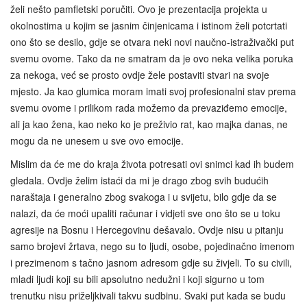
želi nešto pamfletski poručiti. Ovo je prezentacija projekta u
okolnostima u kojim se jasnim činjenicama i istinom želi potcrtati
ono što se desilo, gdje se otvara neki novi naučno-istraživački put
svemu ovome. Tako da ne smatram da je ovo neka velika poruka
za nekoga, već se prosto ovdje žele postaviti stvari na svoje
mjesto. Ja kao glumica moram imati svoj profesionalni stav prema
svemu ovome i prilikom rada možemo da prevaziđemo emocije,
ali ja kao žena, kao neko ko je preživio rat, kao majka danas, ne
mogu da ne unesem u sve ovo emocije.
Mislim da će me do kraja života potresati ovi snimci kad ih budem
gledala. Ovdje želim istaći da mi je drago zbog svih budućih
naraštaja i generalno zbog svakoga i u svijetu, bilo gdje da se
nalazi, da će moći upaliti računar i vidjeti sve ono što se u toku
agresije na Bosnu i Hercegovinu dešavalo. Ovdje nisu u pitanju
samo brojevi žrtava, nego su to ljudi, osobe, pojedinačno imenom
i prezimenom s tačno jasnom adresom gdje su živjeli. To su civili,
mladi ljudi koji su bili apsolutno nedužni i koji sigurno u tom
trenutku nisu priželjkivali takvu sudbinu. Svaki put kada se budu