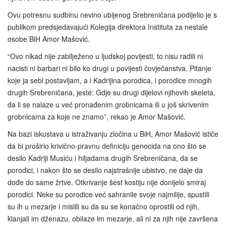
Ovu potresnu sudbinu nevino ubijenog Srebreničana podijelio je s
publikom predsjedavajući Kolegija direktora Instituta za nestale
osobe BiH Amor Mašović.
“Ovo nikad nije zabilježeno u ljudskoj povijesti, to nisu radili ni
nacisti ni barbari ni bilo ko drugi u povijesti čovječanstva. Pitanje
koje ja sebi postavljam, a i Kadrijina porodica, i porodice mnogih
drugih Srebreničana, jeste: Gdje su drugi dijelovi njihovih skeleta,
da li se nalaze u već pronađenim grobnicama ili u još skrivenim
grobnicama za koje ne znamo”, rekao je Amor Mašović.
Na bazi iskustava u istraživanju zločina u BiH, Amor Mašović ističe
da bi proširio krivično‑pravnu definiciju genocida na ono što se
desilo Kadriji Musiću i hiljadama drugih Srebreničana, da se
porodici, i nakon što se desilo najstrašnije ubistvo, ne daje da
dođe do same žrtve. Otkrivanje šest kostiju nije donijelo smiraj
porodici. Neke su porodice već sahranile svoje najmilije, spustili
su ih u mezarje i mislili su da su se konačno oprostili od njih,
klanjali im dženazu, obilaze im mezarje, ali ni za njih nije završena