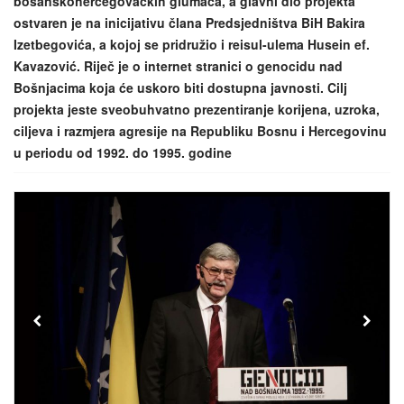
bosanskohercegovačkih glumaca, a glavni dio projekta
ostvaren je na inicijativu člana Predsjedništva BiH Bakira
Izetbegovića, a kojoj se pridružio i reisul-ulema Husein ef.
Kavazović. Riječ je o internet stranici o genocidu nad
Bošnjacima koja će uskoro biti dostupna javnosti. Cilj
projekta jeste sveobuhvatno prezentiranje korijena, uzroka,
ciljeva i razmjera agresije na Republiku Bosnu i Hercegovinu
u periodu od 1992. do 1995. godine