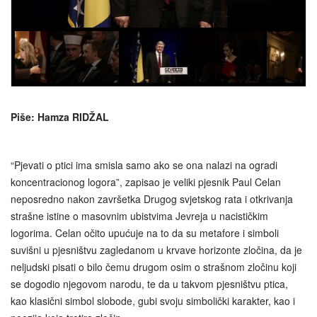
Piše: Hamza RIDŽAL
“Pjevati o ptici ima smisla samo ako se ona nalazi na ogradi
koncentracionog logora”, zapisao je veliki pjesnik Paul Celan
neposredno nakon završetka Drugog svjetskog rata i otkrivanja
strašne istine o masovnim ubistvima Jevreja u nacističkim
logorima. Celan očito upućuje na to da su metafore i simboli
suvišni u pjesništvu zagledanom u krvave horizonte zločina, da je
neljudski pisati o bilo čemu drugom osim o strašnom zločinu koji
se dogodio njegovom narodu, te da u takvom pjesništvu ptica,
kao klasični simbol slobode, gubi svoju simbolički karakter, kao i