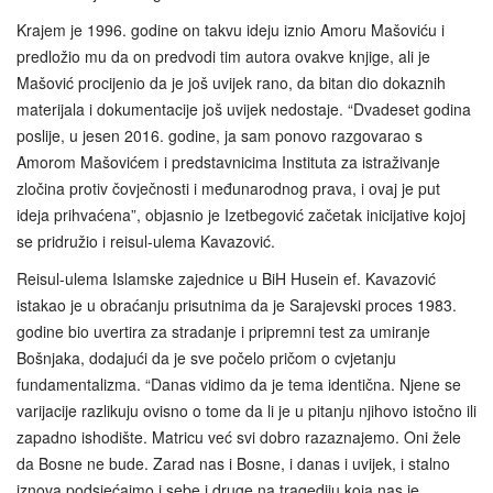
Krajem je 1996. godine on takvu ideju iznio Amoru Mašoviću i
predložio mu da on predvodi tim autora ovakve knjige, ali je
Mašović procijenio da je još uvijek rano, da bitan dio dokaznih
materijala i dokumentacije još uvijek nedostaje. “Dvadeset godina
poslije, u jesen 2016. godine, ja sam ponovo razgovarao s
Amorom Mašovićem i predstavnicima Instituta za istraživanje
zločina protiv čovječnosti i međunarodnog prava, i ovaj je put
ideja prihvaćena”, objasnio je Izetbegović začetak inicijative kojoj
se pridružio i reisul-ulema Kavazović.
Reisul-ulema Islamske zajednice u BiH Husein ef. Kavazović
istakao je u obraćanju prisutnima da je Sarajevski proces 1983.
godine bio uvertira za stradanje i pripremni test za umiranje
Bošnjaka, dodajući da je sve počelo pričom o cvjetanju
fundamentalizma. “Danas vidimo da je tema identična. Njene se
varijacije razlikuju ovisno o tome da li je u pitanju njihovo istočno ili
zapadno ishodište. Matricu već svi dobro razaznajemo. Oni žele
da Bosne ne bude. Zarad nas i Bosne, i danas i uvijek, i stalno
iznova podsjećajmo i sebe i druge na tragediju koja nas je