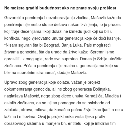
Ne možete graditi budućnost ako ne znate svoju prošlost
Govoreći o pomirenju i nezaboravljanju zločina, Mašović kaže da
pomirenje nije nešto što se dešava nakon izvinjenja, to je proces
koji traje decenijama i koji dolazi ne između ljudi koji su bili u
konfliktu, nego vjerovatno unutar generacija koje će doći kasnije.
“Nisam siguran šta bi Beograd, Banja Luka, Pale mogli reći
žrtvama genocida, šta da urade da žrtve kažu: ‘Spremni smo
oprostiti.’ Iz mog ugla, rade sve suprotno. Danas je Srbija utočište
zločinaca. Priča o pomirenju nije realna u generacijama koje su
bile na suprotnim stranama”, dodaje Mašović.
Upravo zbog generacija koje dolaze, važan je projekt
dokumentiranja genocida, ali ne zbog generacija Bošnjaka,
naglašava Mašović, nego zbog djece unuka Karadžića, Mladića i
ostalih zločinaca, da se njima pomogne da se oslobode od
zabluda, otrova, mitova, da konačno počnu živjeti kao ljudi, a ne u
lažima i mitovima. Ovaj je projekt neka vrsta lijeka protiv
obrazovnog sistema u manjem bh. entitetu, koji je inficiran tim