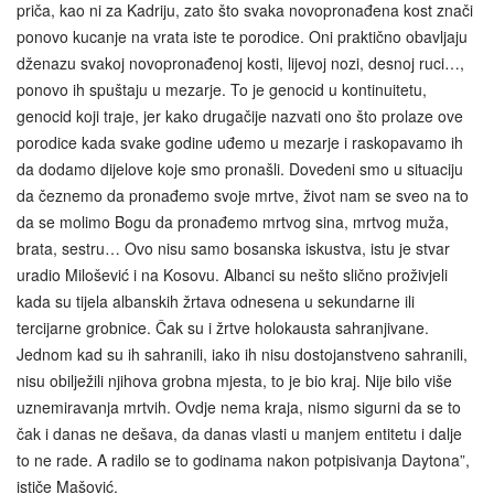
priča, kao ni za Kadriju, zato što svaka novopronađena kost znači
ponovo kucanje na vrata iste te porodice. Oni praktično obavljaju
dženazu svakoj novopronađenoj kosti, lijevoj nozi, desnoj ruci…,
ponovo ih spuštaju u mezarje. To je genocid u kontinuitetu,
genocid koji traje, jer kako drugačije nazvati ono što prolaze ove
porodice kada svake godine uđemo u mezarje i raskopavamo ih
da dodamo dijelove koje smo pronašli. Dovedeni smo u situaciju
da čeznemo da pronađemo svoje mrtve, život nam se sveo na to
da se molimo Bogu da pronađemo mrtvog sina, mrtvog muža,
brata, sestru… Ovo nisu samo bosanska iskustva, istu je stvar
uradio Milošević i na Kosovu. Albanci su nešto slično proživjeli
kada su tijela albanskih žrtava odnesena u sekundarne ili
tercijarne grobnice. Čak su i žrtve holokausta sahranjivane.
Jednom kad su ih sahranili, iako ih nisu dostojanstveno sahranili,
nisu obilježili njihova grobna mjesta, to je bio kraj. Nije bilo više
uznemiravanja mrtvih. Ovdje nema kraja, nismo sigurni da se to
čak i danas ne dešava, da danas vlasti u manjem entitetu i dalje
to ne rade. A radilo se to godinama nakon potpisivanja Daytona”,
ističe Mašović.