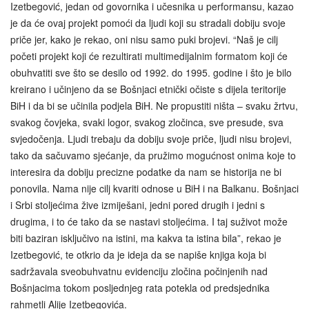
Izetbegović, jedan od govornika i učesnika u performansu, kazao
je da će ovaj projekt pomoći da ljudi koji su stradali dobiju svoje
priče jer, kako je rekao, oni nisu samo puki brojevi. “Naš je cilj
početi projekt koji će rezultirati multimedijalnim formatom koji će
obuhvatiti sve što se desilo od 1992. do 1995. godine i što je bilo
kreirano i učinjeno da se Bošnjaci etnički očiste s dijela teritorije
BiH i da bi se učinila podjela BiH. Ne propustiti ništa – svaku žrtvu,
svakog čovjeka, svaki logor, svakog zločinca, sve presude, sva
svjedočenja. Ljudi trebaju da dobiju svoje priče, ljudi nisu brojevi,
tako da sačuvamo sjećanje, da pružimo mogućnost onima koje to
interesira da dobiju precizne podatke da nam se historija ne bi
ponovila. Nama nije cilj kvariti odnose u BiH i na Balkanu. Bošnjaci
i Srbi stoljećima žive izmiješani, jedni pored drugih i jedni s
drugima, i to će tako da se nastavi stoljećima. I taj suživot može
biti baziran isključivo na istini, ma kakva ta istina bila”, rekao je
Izetbegović, te otkrio da je ideja da se napiše knjiga koja bi
sadržavala sveobuhvatnu evidenciju zločina počinjenih nad
Bošnjacima tokom posljednjeg rata potekla od predsjednika
rahmetli Alije Izetbegovića.