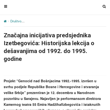
T
T
o
o
g
g
Društvo
Značajna inicijativa predsjednika Izetbegovića: Historijska
g
g
l
l
Značajna inicijativa predsjednika
e
e
n
n
Izetbegovića: Historijska lekcija o
a
a
dešavanjima od 1992. do 1995.
v
v
godine
i
i
g
g
a
a
t
t
Projekt “Genocid nad Bošnjacima 1992.-1995. izvršen u
i
i
svrhu podjele Republike Bosne i Hercegovine i stvaranja
o
o
velike Srbije” prezentiran je 12. decembra u Narodnom
n
n
pozorištu u Sarajevu. Najavljen je performansom direktora
Kamernog teatra 55 Emira Hadžihafizbegovića i istaknutih