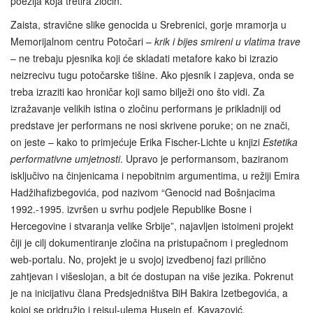
poezija koja tretira zločin.
Zaista, stravične slike genocida u Srebrenici, gorje mramorja u
Memorijalnom centru Potočari –
krik i bijes smireni u vlatima trave
– ne trebaju pjesnika koji će skladati metafore kako bi izrazio
neizrecivu tugu potočarske tišine. Ako pjesnik i zapjeva, onda se
treba izraziti kao hroničar koji samo bilježi ono što vidi. Za
izražavanje velikih istina o zločinu performans je prikladniji od
predstave jer performans ne nosi skrivene poruke; on ne znači,
on jeste – kako to primjećuje Erika Fischer-Lichte u knjizi
Estetika
performativne umjetnosti
. Upravo je performansom, baziranom
isključivo na činjenicama i nepobitnim argumentima, u režiji Emira
Hadžihafizbegovića, pod nazivom “Genocid nad Bošnjacima
1992.-1995. izvršen u svrhu podjele Republike Bosne i
Hercegovine i stvaranja velike Srbije”, najavljen istoimeni projekt
čiji je cilj dokumentiranje zločina na pristupačnom i preglednom
web‑portalu. No, projekt je u svojoj izvedbenoj fazi prilično
zahtjevan i višeslojan, a bit će dostupan na više jezika. Pokrenut
je na inicijativu člana Predsjedništva BiH Bakira Izetbegovića, a
kojoj se pridružio i reisul‑ulema Husein ef. Kavazović.