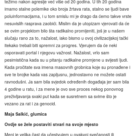
težimo nakon agresije već više od 20 godina. U tih 20 godina
imamo stalne polemike oko broja žrtava rata, stalno se ljudi bave
poluinformacijama, i u tom smislu mi je drago da ćemo takve vrste
nesuvislih rasprava zaobići. Mislim da je utopizam vjerovati da će
se ovim projektom bilo šta radikalno promijeniti, još je u našem
slučaju rano za to, nažalost, iako bismo u ovoj civilizacijskoj tački
itekako trebali biti spremni za progres. Vjerujem da će neki
osporavati portal i njegovu važnost. Nažalost, vrlo sam
pesimistična kada su u pitanju radikalne promjene u svijesti ljudi.
Kada pročitate sva imena masovnih grobnica koje su pronađene i
sve te brojke kada vas zapljusnu, jednostavno ne možete ostati
ravnodušni. Ja sam bila svjedok određenih događaja jer sam bila
4 godine u ratu, i za mene je ovo sve proces nekog ponovnog
preživljavanja svaki put kada se susretnem sa svime što je
vezano za rat i za genocid.
Maja Salkić, glumica
Ovdje se žele postaviti stvari na svoje mjesto
Meni je velika čast da učestvujem u ovakvoj svečanosti ili