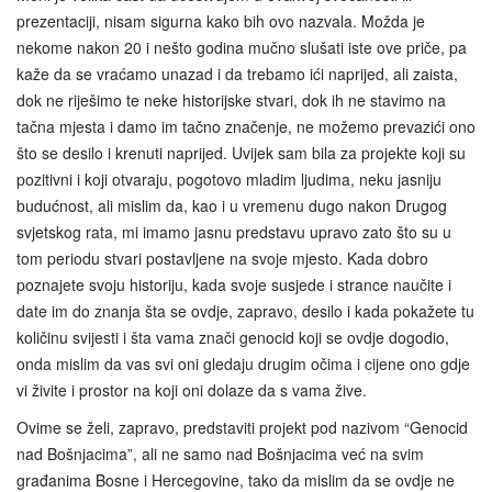
prezentaciji, nisam sigurna kako bih ovo nazvala. Možda je
nekome nakon 20 i nešto godina mučno slušati iste ove priče, pa
kaže da se vraćamo unazad i da trebamo ići naprijed, ali zaista,
dok ne riješimo te neke historijske stvari, dok ih ne stavimo na
tačna mjesta i damo im tačno značenje, ne možemo prevazići ono
što se desilo i krenuti naprijed. Uvijek sam bila za projekte koji su
pozitivni i koji otvaraju, pogotovo mladim ljudima, neku jasniju
budućnost, ali mislim da, kao i u vremenu dugo nakon Drugog
svjetskog rata, mi imamo jasnu predstavu upravo zato što su u
tom periodu stvari postavljene na svoje mjesto. Kada dobro
poznajete svoju historiju, kada svoje susjede i strance naučite i
date im do znanja šta se ovdje, zapravo, desilo i kada pokažete tu
količinu svijesti i šta vama znači genocid koji se ovdje dogodio,
onda mislim da vas svi oni gledaju drugim očima i cijene ono gdje
vi živite i prostor na koji oni dolaze da s vama žive.
Ovime se želi, zapravo, predstaviti projekt pod nazivom “Genocid
nad Bošnjacima”, ali ne samo nad Bošnjacima već na svim
građanima Bosne i Hercegovine, tako da mislim da se ovdje ne