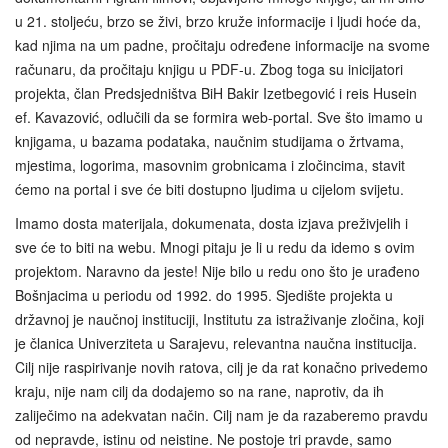
u 21. stoljeću, brzo se živi, brzo kruže informacije i ljudi hoće da,
kad njima na um padne, pročitaju određene informacije na svome
računaru, da pročitaju knjigu u PDF-u. Zbog toga su inicijatori
projekta, član Predsjedništva BiH Bakir Izetbegović i reis Husein
ef. Kavazović, odlučili da se formira web-portal. Sve što imamo u
knjigama, u bazama podataka, naučnim studijama o žrtvama,
mjestima, logorima, masovnim grobnicama i zločincima, stavit
ćemo na portal i sve će biti dostupno ljudima u cijelom svijetu.
Imamo dosta materijala, dokumenata, dosta izjava preživjelih i
sve će to biti na webu. Mnogi pitaju je li u redu da idemo s ovim
projektom. Naravno da jeste! Nije bilo u redu ono što je urađeno
Bošnjacima u periodu od 1992. do 1995. Sjedište projekta u
državnoj je naučnoj instituciji, Institutu za istraživanje zločina, koji
je članica Univerziteta u Sarajevu, relevantna naučna institucija.
Cilj nije raspirivanje novih ratova, cilj je da rat konačno privedemo
kraju, nije nam cilj da dodajemo so na rane, naprotiv, da ih
zaliječimo na adekvatan način. Cilj nam je da razaberemo pravdu
od nepravde, istinu od neistine. Ne postoje tri pravde, samo