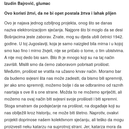
Izudin Bajrović, glumac
Ovo koristi žrtvi, da ne bi opet postala žrtva i lahak plijen
Ovo je najava jednog ozbiljnog projekta, onog što se danas
naziva elektronizacijom sjećanja. Najgore što bi moglo da se desi
Bošnjacima jeste zaborav. Znate, mog su djeda ubili četnici 1942.
godine. U toj Jugoslaviji, koja je samo naizgled bila mirna i u kojoj
smo kao fino i mirno živjeli, nije se pričalo o tome, o tim ubistvima.
A nije moj dedo bio sam. Bilo ih je mnogo koji su na taj način
završili. Mislili smo da ćemo zaboravom pobrisati prošlost.
Međutim, prošlost se vratila na užasno krvav način. Moramo bar
da budemo svjesni šta nas može zadesiti, da bismo bili spremniji,
jer ako smo spremniji, možemo bolje i da se odbranimo od raznih
nasrtaja s ove ili s one strane. Možda to ne možemo spriječiti, ali
možemo na ovaj način biti svjesni svoje prošlosti i biti spremni.
Stoga smatram da podsjećanje na prošlost, na događaje koji su
nas obilježili kroz historiju, ne može biti štetno. Naprotiv, ovakvi
projekti doprinose našem kolektivnom sjećanju, ali teško da mogu
proizvesti neku katarzu na suprotnoj strani. Jer, katarza mora da