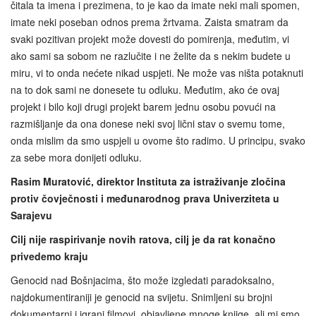
čitala ta imena i prezimena, to je kao da imate neki mali spomen,
imate neki poseban odnos prema žrtvama. Zaista smatram da
svaki pozitivan projekt može dovesti do pomirenja, međutim, vi
ako sami sa sobom ne razlučite i ne želite da s nekim budete u
miru, vi to onda nećete nikad uspjeti. Ne može vas ništa potaknuti
na to dok sami ne donesete tu odluku. Međutim, ako će ovaj
projekt i bilo koji drugi projekt barem jednu osobu povući na
razmišljanje da ona donese neki svoj lični stav o svemu tome,
onda mislim da smo uspjeli u ovome što radimo. U principu, svako
za sebe mora donijeti odluku.
Rasim Muratović, direktor Instituta za istraživanje zločina
protiv čovječnosti i međunarodnog prava Univerziteta u
Sarajevu
Cilj nije raspirivanje novih ratova, cilj je da rat konačno
privedemo kraju
Genocid nad Bošnjacima, što može izgledati paradoksalno,
najdokumentiraniji je genocid na svijetu. Snimljeni su brojni
dokumentarni i igrani filmovi, objavljene mnoge knjige, ali mi smo