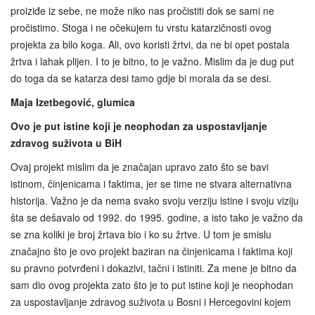
proiziđe iz sebe, ne može niko nas pročistiti dok se sami ne
pročistimo. Stoga i ne očekujem tu vrstu katarzičnosti ovog
projekta za bilo koga. Ali, ovo koristi žrtvi, da ne bi opet postala
žrtva i lahak plijen. I to je bitno, to je važno. Mislim da je dug put
do toga da se katarza desi tamo gdje bi morala da se desi.
Maja Izetbegović, glumica
Ovo je put istine koji je neophodan za uspostavljanje
zdravog suživota u BiH
Ovaj projekt mislim da je značajan upravo zato što se bavi
istinom, činjenicama i faktima, jer se time ne stvara alternativna
historija. Važno je da nema svako svoju verziju istine i svoju viziju
šta se dešavalo od 1992. do 1995. godine, a isto tako je važno da
se zna koliki je broj žrtava bio i ko su žrtve. U tom je smislu
značajno što je ovo projekt baziran na činjenicama i faktima koji
su pravno potvrđeni i dokazivi, tačni i istiniti. Za mene je bitno da
sam dio ovog projekta zato što je to put istine koji je neophodan
za uspostavljanje zdravog suživota u Bosni i Hercegovini kojem