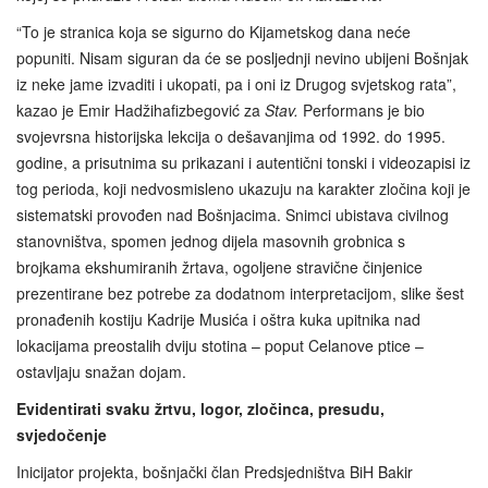
“To je stranica koja se sigurno do Kijametskog dana neće
popuniti. Nisam siguran da će se posljednji nevino ubijeni Bošnjak
iz neke jame izvaditi i ukopati, pa i oni iz Drugog svjetskog rata”,
kazao je Emir Hadžihafizbegović za
Stav.
Performans je bio
svojevrsna historijska lekcija o dešavanjima od 1992. do 1995.
godine, a prisutnima su prikazani i autentični tonski i videozapisi iz
tog perioda, koji nedvosmisleno ukazuju na karakter zločina koji je
sistematski provođen nad Bošnjacima. Snimci ubistava civilnog
stanovništva, spomen jednog dijela masovnih grobnica s
brojkama ekshumiranih žrtava, ogoljene stravične činjenice
prezentirane bez potrebe za dodatnom interpretacijom, slike šest
pronađenih kostiju Kadrije Musića i oštra kuka upitnika nad
lokacijama preostalih dviju stotina – poput Celanove ptice –
ostavljaju snažan dojam.
Evidentirati svaku žrtvu, logor, zločinca, presudu,
svjedočenje
Inicijator projekta, bošnjački član Predsjedništva BiH Bakir