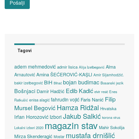
Tagovi
adem mehmedović
Alma
admir lisica
Alija Izetbegović
Amina ŠEĆEROVIĆ-KAŞLI
Arnautović
Amir Sijamhodžić.
bojan budimac
BiH
bakir izetbegović
Bosanski jezik
Bihać
Edib Kadić
Bošnjaci
Damir Hadžić
elvir resić
Enes
Filip
fahrudin vojić
Faris Nanić
enisa alagić
Ratkušić
Hamza Ridžal
Mursel Begović
Hrvatska
Jakub Salkić
Irfan Horozović
Izbori
korona virus
magazin stav
Mahir Sokolija
Lokalni izbori 2020
mustafa drnišlić
Mirza Skenderagić
Mostar