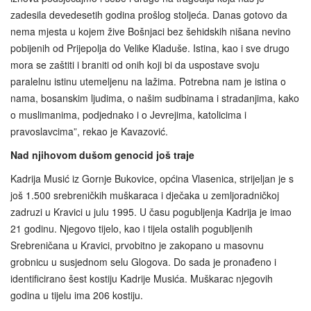
zadesila devedesetih godina prošlog stoljeća. Danas gotovo da
nema mjesta u kojem žive Bošnjaci bez šehidskih nišana nevino
pobijenih od Prijepolja do Velike Kladuše. Istina, kao i sve drugo
mora se zaštiti i braniti od onih koji bi da uspostave svoju
paralelnu istinu utemeljenu na lažima. Potrebna nam je istina o
nama, bosanskim ljudima, o našim sudbinama i stradanjima, kako
o muslimanima, podjednako i o Jevrejima, katolicima i
pravoslavcima”, rekao je Kavazović.
Nad njihovom dušom genocid još traje
Kadrija Musić iz Gornje Bukovice, općina Vlasenica, strijeljan je s
još 1.500 srebreničkih muškaraca i dječaka u zemljoradničkoj
zadruzi u Kravici u julu 1995. U času pogubljenja Kadrija je imao
21 godinu. Njegovo tijelo, kao i tijela ostalih pogubljenih
Srebreničana u Kravici, prvobitno je zakopano u masovnu
grobnicu u susjednom selu Glogova. Do sada je pronađeno i
identificirano šest kostiju Kadrije Musića. Muškarac njegovih
godina u tijelu ima 206 kostiju.