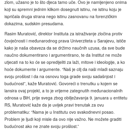
zlom, užasno je to što djeca tamo uče. Ovo je namijenjeno onima
koji su spremni jednim klikom dosegnuti istinu, ne istinu koju je
ispričala druga strana nego istinu zasnovanu na forenzičkim
dokazima, sudskim presudama.
Rasim Muratović, direktor Instituta za istraživanje zločina protiv
čovječnosti i međunarodnog prava Univerziteta u Sarajevu, ističe
kako je naša obaveza da se držimo naučnih uzusa, da sve bude
naučno dokumentirano i argumentirano, te da Institut ne može
utjecati na to ko će se opredijeliti za laži, mitove i ideologije, a ko
hoće dokumente i argumente. “Naš je cilj da naši mladi saznaju
svoju prošlost i da na osnovu toga grade svoju sadašnjost i
budućnost”, kaže Muratović. Govoreći o trenutku u kojem se
lansira ovaj projekt, a to je vrijeme zategnutih međunacionalnih
odnosa u BiH, prije svega zbog obilježavanja 9. januara u entitetu
RS, Muratović kaže da je uvijek pravi trenutak za ovu
problematiku: “Nama je u Institutu ovo svakodnevni posao.
Problem je ljudi koji misle da ovo nije važno. Ne možete graditi
budućnost ako ne znate svoju prošlost.”