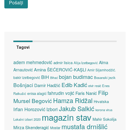
Tagovi
adem mehmedović
Alma
admir lisica
Alija Izetbegović
Amina ŠEĆEROVIĆ-KAŞLI
Arnautović
Amir Sijamhodžić.
bojan budimac
BiH
bakir izetbegović
Bosanski jezik
Bihać
Edib Kadić
Bošnjaci
Damir Hadžić
elvir resić
Enes
Filip
fahrudin vojić
Faris Nanić
enisa alagić
Ratkušić
Hamza Ridžal
Mursel Begović
Hrvatska
Jakub Salkić
Irfan Horozović
Izbori
korona virus
magazin stav
Mahir Sokolija
Lokalni izbori 2020
mustafa drnišlić
Mirza Skenderagić
Mostar