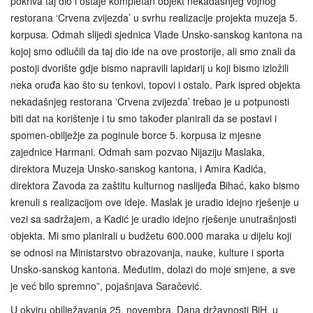
pokriva taj dio i ostaje kompletan objekt nekadašnjeg vojnog
restorana ‘Crvena zvijezda’ u svrhu realizacije projekta muzeja 5.
korpusa. Odmah slijedi sjednica Vlade Unsko-sanskog kantona na
kojoj smo odlučili da taj dio ide na ove prostorije, ali smo znali da
postoji dvorište gdje bismo napravili lapidarij u koji bismo izložili
neka oruđa kao što su tenkovi, topovi i ostalo. Park ispred objekta
nekadašnjeg restorana ‘Crvena zvijezda’ trebao je u potpunosti
biti dat na korištenje i tu smo također planirali da se postavi i
spomen-obilježje za poginule borce 5. korpusa iz mjesne
zajednice Harmani. Odmah sam pozvao Nijaziju Maslaka,
direktora Muzeja Unsko‑sanskog kantona, i Amira Kadića,
direktora Zavoda za zaštitu kulturnog naslijeđa Bihać, kako bismo
krenuli s realizacijom ove ideje. Maslak je uradio idejno rješenje u
vezi sa sadržajem, a Kadić je uradio idejno rješenje unutrašnjosti
objekta. Mi smo planirali u budžetu 600.000 maraka u dijelu koji
se odnosi na Ministarstvo obrazovanja, nauke, kulture i sporta
Unsko-sanskog kantona. Međutim, dolazi do moje smjene, a sve
je već bilo spremno”, pojašnjava Saračević.
U okviru obilježavanja 25. novembra, Dana državnosti BiH, u