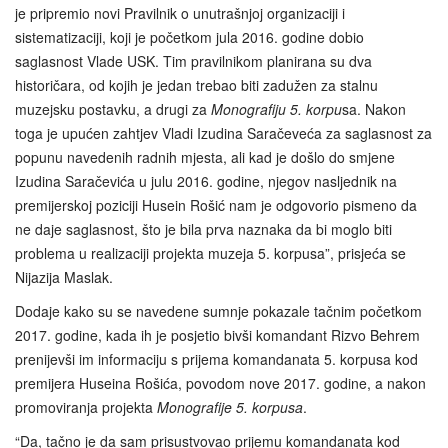
je pripremio novi Pravilnik o unutrašnjoj organizaciji i
sistematizaciji, koji je početkom jula 2016. godine dobio
saglasnost Vlade USK. Tim pravilnikom planirana su dva
historičara, od kojih je jedan trebao biti zadužen za stalnu
muzejsku postavku, a drugi za
Monografiju 5. korpu
sa. Nakon
toga je upućen zahtjev Vladi Izudina Saračeveća za saglasnost za
popunu navedenih radnih mjesta, ali kad je došlo do smjene
Izudina Saračevića u julu 2016. godine, njegov nasljednik na
premijerskoj poziciji Husein Rošić nam je odgovorio pismeno da
ne daje saglasnost, što je bila prva naznaka da bi moglo biti
problema u realizaciji projekta muzeja 5. korpusa”, prisjeća se
Nijazija Maslak.
Dodaje kako su se navedene sumnje pokazale tačnim početkom
2017. godine, kada ih je posjetio bivši komandant Rizvo Behrem
prenijevši im informaciju s prijema komandanata 5. korpusa kod
premijera Huseina Rošića, povodom nove 2017. godine, a nakon
promoviranja projekta
Monografije 5. korpusa
.
“Da, tačno je da sam prisustvovao prijemu komandanata kod