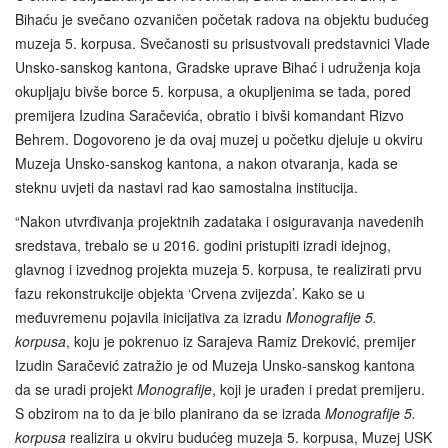
Bihaću je svečano ozvaničen početak radova na objektu budućeg
muzeja 5. korpusa. Svečanosti su prisustvovali predstavnici Vlade
Unsko-sanskog kantona, Gradske uprave Bihać i udruženja koja
okupljaju bivše borce 5. korpusa, a okupljenima se tada, pored
premijera Izudina Saračevića, obratio i bivši komandant Rizvo
Behrem. Dogovoreno je da ovaj muzej u početku djeluje u okviru
Muzeja Unsko-sanskog kantona, a nakon otvaranja, kada se
steknu uvjeti da nastavi rad kao samostalna institucija.
“Nakon utvrđivanja projektnih zadataka i osiguravanja navedenih
sredstava, trebalo se u 2016. godini pristupiti izradi idejnog,
glavnog i izvednog projekta muzeja 5. korpusa, te realizirati prvu
fazu rekonstrukcije objekta ‘Crvena zvijezda’. Kako se u
međuvremenu pojavila inicijativa za izradu
Monografije 5.
korpusa
, koju je pokrenuo iz Sarajeva Ramiz Dreković, premijer
Izudin Saračević zatražio je od Muzeja Unsko-sanskog kantona
da se uradi projekt
Monografije
, koji je urađen i predat premijeru.
S obzirom na to da je bilo planirano da se izrada
Monografije
5.
korpusa
realizira u okviru budućeg muzeja 5. korpusa, Muzej USK