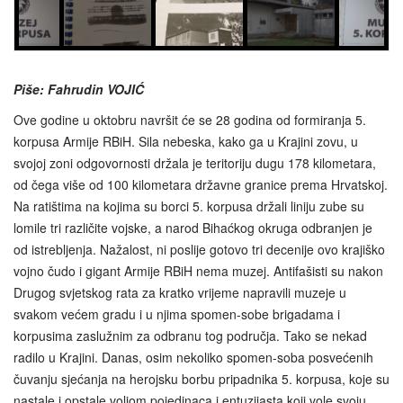
Piše: Fahrudin VOJIĆ
Ove godine u oktobru navršit će se 28 godina od formiranja 5.
korpusa Armije RBiH. Sila nebeska, kako ga u Krajini zovu, u
svojoj zoni odgovornosti držala je teritoriju dugu 178 kilometara,
od čega više od 100 kilometara državne granice prema Hrvatskoj.
Na ratištima na kojima su borci 5. korpusa držali liniju zube su
lomile tri različite vojske, a narod Bihaćkog okruga odbranjen je
od istrebljenja. Nažalost, ni poslije gotovo tri decenije ovo krajiško
vojno čudo i gigant Armije RBiH nema muzej. Antifašisti su nakon
Drugog svjetskog rata za kratko vrijeme napravili muzeje u
svakom većem gradu i u njima spomen-sobe brigadama i
korpusima zaslužnim za odbranu tog područja. Tako se nekad
radilo u Krajini. Danas, osim nekoliko spomen-soba posvećenih
čuvanju sjećanja na herojsku borbu pripadnika 5. korpusa, koje su
nastale i opstale voljom pojedinaca i entuzijasta koji vole svoju