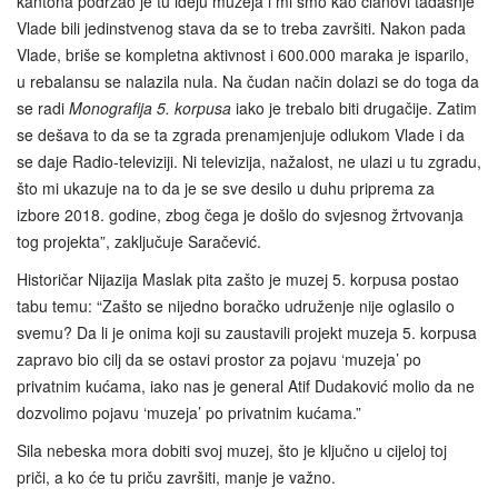
kantona podržao je tu ideju muzeja i mi smo kao članovi tadašnje
Vlade bili jedinstvenog stava da se to treba završiti. Nakon pada
Vlade, briše se kompletna aktivnost i 600.000 maraka je isparilo,
u rebalansu se nalazila nula. Na čudan način dolazi se do toga da
se radi
Monografija 5. korpusa
iako je trebalo biti drugačije. Zatim
se dešava to da se ta zgrada prenamjenjuje odlukom Vlade i da
se daje Radio-televiziji. Ni televizija, nažalost, ne ulazi u tu zgradu,
što mi ukazuje na to da je se sve desilo u duhu priprema za
izbore 2018. godine, zbog čega je došlo do svjesnog žrtvovanja
tog projekta”, zaključuje Saračević.
Historičar Nijazija Maslak pita zašto je muzej 5. korpusa postao
tabu temu: “Zašto se nijedno boračko udruženje nije oglasilo o
svemu? Da li je onima koji su zaustavili projekt muzeja 5. korpusa
zapravo bio cilj da se ostavi prostor za pojavu ‘muzeja’ po
privatnim kućama, iako nas je general Atif Dudaković molio da ne
dozvolimo pojavu ‘muzeja’ po privatnim kućama.”
Sila nebeska mora dobiti svoj muzej, što je ključno u cijeloj toj
priči, a ko će tu priču završiti, manje je važno.