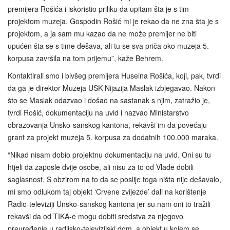
premijera Rošića i iskoristio priliku da upitam šta je s tim
projektom muzeja. Gospodin Rošić mi je rekao da ne zna šta je s
projektom, a ja sam mu kazao da ne može premijer ne biti
upućen šta se s time dešava, ali tu se sva priča oko muzeja 5.
korpusa završila na tom prijemu”, kaže Behrem.
Kontaktirali smo i bivšeg premijera Huseina Rošića, koji, pak, tvrdi
da ga je direktor Muzeja USK Nijazija Maslak izbjegavao. Nakon
što se Maslak odazvao i došao na sastanak s njim, zatražio je,
tvrdi Rošić, dokumentaciju na uvid i nazvao Ministarstvo
obrazovanja Unsko‑sanskog kantona, rekavši im da povećaju
grant za projekt muzeja 5. korpusa za dodatnih 100.000 maraka.
“Nikad nisam dobio projektnu dokumentaciju na uvid. Oni su tu
htjeli da zaposle dvije osobe, ali nisu za to od Vlade dobili
saglasnost. S obzirom na to da se poslije toga ništa nije dešavalo,
mi smo odlukom taj objekt ‘Crvene zvijezde’ dali na korištenje
Radio-televiziji Unsko-sanskog kantona jer su nam oni to tražili
rekavši da od TIKA-e mogu dobiti sredstva za njegovo
preuređenje u radijsko-televizijski dom, a objekt u kojem se