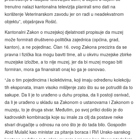
trenutno nalazi kantonalna televizija planirali smo dati na
korištenje Veterinarskom zavodu jer on radi u neadekvatnom
objektu”, objašnjava Rošić.
Kantonalni Zakon o muzejskoj djelatnosti propisuje da muzej
može formirati društveno‑politička zajednica (općina, grad,
kanton), a ne pojedinac. Član 16. ovog Zakona precizira da se
pravna i fizička lica mogu baviti time, ali u okviru muzejske zbirke
muzejske izložbe, a to nije muzej, jer da bi muzej mogao biti
formiran, mora ga finansirati onaj ko ga je osnovao.
“Ja o tim pojedincima i kolektivima, koji imaju određenu kolekciju
tih eksponata, imam visoko mišljenje zato što su se potrudili da to
sakupe. Da li je to urađeno u duhu propisa, da li postoji osnivač,
da li je urađeno u skladu sa Zakonom o ustanovama i Zakonom o
muzeju, to je druga stvar. Međutim, po svoj prilici došlo je do
kadrovskih kombinacija koje su imale za cilj da postave neke
stvari drugačije u odnosu na ono što je do tada bilo. Gospodin
Abid Mulalić kao ministar za pitanja boraca i RVI Unsko-sanskog