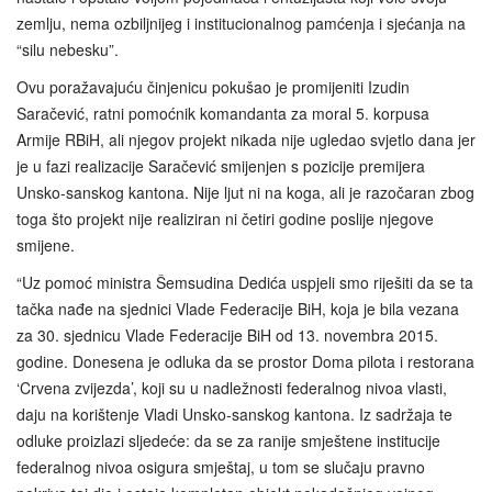
zemlju, nema ozbiljnijeg i institucionalnog pamćenja i sjećanja na
“silu nebesku”.
Ovu poražavajuću činjenicu pokušao je promijeniti Izudin
Saračević, ratni pomoćnik komandanta za moral 5. korpusa
Armije RBiH, ali njegov projekt nikada nije ugledao svjetlo dana jer
je u fazi realizacije Saračević smijenjen s pozicije premijera
Unsko-sanskog kantona. Nije ljut ni na koga, ali je razočaran zbog
toga što projekt nije realiziran ni četiri godine poslije njegove
smijene.
“Uz pomoć ministra Šemsudina Dedića uspjeli smo riješiti da se ta
tačka nađe na sjednici Vlade Federacije BiH, koja je bila vezana
za 30. sjednicu Vlade Federacije BiH od 13. novembra 2015.
godine. Donesena je odluka da se prostor Doma pilota i restorana
‘Crvena zvijezda’, koji su u nadležnosti federalnog nivoa vlasti,
daju na korištenje Vladi Unsko‑sanskog kantona. Iz sadržaja te
odluke proizlazi sljedeće: da se za ranije smještene institucije
federalnog nivoa osigura smještaj, u tom se slučaju pravno