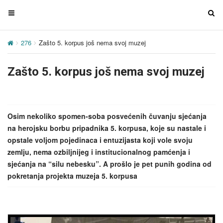
T
T
o
o
g
g
276
Zašto 5. korpus još nema svoj muzej
g
g
l
l
Zašto 5. korpus još nema svoj muzej
e
e
n
n
a
a
v
v
Osim nekoliko spomen-soba posvećenih čuvanju sjećanja
i
i
na herojsku borbu pripadnika 5. korpusa, koje su nastale i
g
g
opstale voljom pojedinaca i entuzijasta koji vole svoju
a
a
zemlju, nema ozbiljnijeg i institucionalnog pamćenja i
t
t
sjećanja na “silu nebesku”. A prošlo je pet punih godina od
i
i
pokretanja projekta muzeja 5. korpusa
o
o
n
n