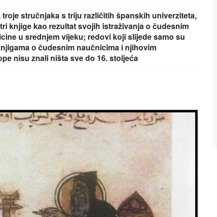
oje stručnjaka s triju različitih španskih univerziteta,
tri knjige kao rezultat svojih istraživanja o čudesnim
e u srednjem vijeku; redovi koji slijede samo su
 knjigama o čudesnim naučnicima i njihovim
 nisu znali ništa sve do 16. stoljeća