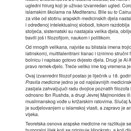
ugledni hirurg koji je uživao izvanredan ugled. Co
islamskim školama na Mediteranu. Bile su to Cairu
za više od stotinu arapskih medicinskih djela nasta
i određenoj intelektualnoj slobodi, tokom razdoblj
stoljeća, sistematski su nastajala velika djela, obi
bavili još i filozofijom, naukom i politikom.
Od mnogih velikana, najviše su blistala imena troj
latinskom), multitalentirani Iranac i iznimno stručn
bolnicu i napisao gotovo dvjesto djela. Drugi je Al-M
pravo remek-djelo. Treće veliko ime tog vremena j
Ovaj izvanredni filozof postao je liječnik u 18. god
Pravila medicine
jedno je od najslavnijih medicins
zasijala zahvaljujući radu dvojice poznatih filozofa 
odnosno Ibn Rushda, a drugi Jevrej Majmonides ili 
muslimanskog vođe u križarskim ratovima. Slučaj M
je sudjelovanjem u islamskoj vlasti, a zapravo je ar
vijeka.
Teoretska osnova arapske medicine ne razlikuje se 
humoralni lijek koji se pripisuje Hipokratu, a koji di