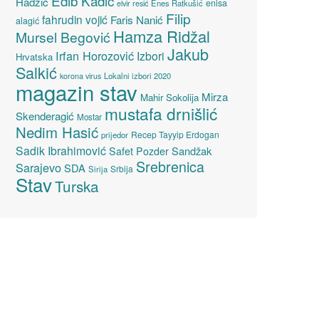
Edib Kadić
Hadžić
enisa
elvir resić
Enes Ratkušić
Filip
fahrudin vojić
Faris Nanić
alagić
Hamza Ridžal
Mursel Begović
Jakub
Irfan Horozović
Izbori
Hrvatska
Salkić
Lokalni izbori 2020
korona virus
magazin stav
Mirza
Mahir Sokolija
mustafa drnišlić
Skenderagić
Mostar
Nedim Hasić
Recep Tayyip Erdogan
prijedor
Sadik Ibrahimović
Sandžak
Safet Pozder
Srebrenica
Sarajevo
SDA
Srbija
Sirija
Stav
Turska