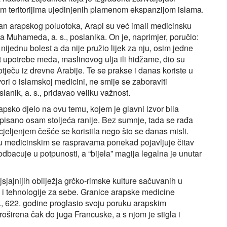
nim teritorijima ujedinjenih plamenom ekspanzijom islama.
an arapskog poluotoka, Arapi su već imali medicinsku
 Muhameda, a. s., poslanika. On je, naprimjer, poručio:
 nijednu bolest a da nije pružio lijek za nju, osim jedne
ut upotrebe meda, maslinovog ulja ili hidžame, dio su
 potječu iz drevne Arabije. Te se prakse i danas koriste u
i o islamskoj medicini, ne smije se zaboraviti
lanik, a. s., pridavao veliku važnost.
rapsko djelo na ovu temu, kojem je glavni izvor bila
pisano osam stoljeća ranije. Bez sumnje, tada se rađa
eljenjem češće se koristila nego što se danas misli.
i, u medicinskim se raspravama ponekad pojavljuje čitav
e odbacuje u potpunosti, a “bijela” magija legalna je unutar
sjajnijih obilježja grčko-rimske kulture sačuvanih u
je i tehnologije za sebe. Granice arapske medicine
., 622. godine proglasio svoju poruku arapskim
oširena čak do juga Francuske, a s njom je stigla i