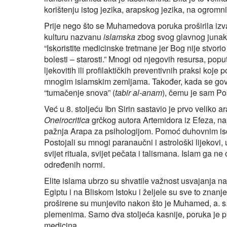
korištenju istog jezika, arapskog jezika, na ogrom
Prije nego što se Muhamedova poruka proširila izv
kulturu nazvanu
islamska
zbog svog glavnog junaka
“Iskoristite medicinske tretmane jer Bog nije stvorio
bolesti – starosti.” Mnogi od njegovih resursa, pop
ljekovitih ili profilaktičkih preventivnih praksi koje
mnogim islamskim zemljama. Također, kada se govor
“tumačenje snova” (
tabir al-anam
), čemu je sam Pos
Već u 8. stoljeću Ibn Sirin sastavio je prvo veliko a
Oneirocritica
grčkog autora Artemidora iz Efeza, na
pažnja Arapa za psihologijom. Pomoć duhovnim iscj
Postojali su mnogi paranaučni i astrološki lijekov
svijet rituala, svijet pečata i talismana. Islam ga n
određenih normi.
Elite islama ubrzo su shvatile važnost usvajanja naj
Egiptu i na Bliskom Istoku i željele su sve to znan
proširene su munjevito nakon što je Muhamed, a. s
plemenima. Samo dva stoljeća kasnije, poruka je pr
medicina.