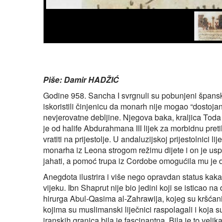
Piše: Damir HADŽIĆ
Godine 958. Sancha I svrgnuli su pobunjeni špansk
iskoristili činjenicu da monarh nije mogao “dostoja
nevjerovatne debljine. Njegova baka, kraljica Toda 
je od halife Abdurahmana III lijek za morbidnu pret
vratiti na prijestolje. U andaluzijskoj prijestolnici 
monarha iz Leona strogom režimu dijete i on je usp
jahati, a pomoć trupa iz Cordobe omogućila mu je d
Anegdota ilustrira i više nego opravdan status kakav
vijeku. Ibn Shaprut nije bio jedini koji se isticao 
hirurga Abul-Qasima al-Zahrawija, kojeg su kršćan
kojima su muslimanski liječnici raspolagali i koja su
iranskih granica bila je fascinantna. Bila je to vel