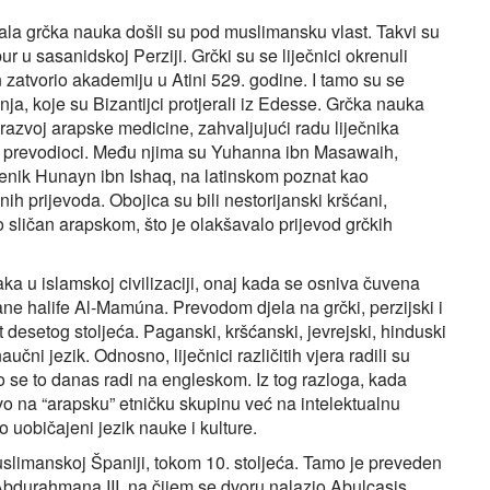
jala grčka nauka došli su pod muslimansku vlast. Takvi su
pur u sasanidskoj Perziji. Grčki su se liječnici okrenuli
 zatvorio akademiju u Atini 529. godine. I tamo su se
anja, koje su Bizantijci protjerali iz Edesse. Grčka nauka
razvoj arapske medicine, zahvaljujući radu liječnika
elji i prevodioci. Među njima su Yuhanna ibn Masawaih,
enik Hunayn ibn Ishaq, na latinskom poznat kao
h prijevoda. Obojica su bili nestorijanski kršćani,
rlo sličan arapskom, što je olakšavalo prijevod grčkih
ka u islamskoj civilizaciji, onaj kada se osniva čuvena
ne halife Al-Mamúna. Prevodom djela na grčki, perzijski i
 desetog stoljeća. Paganski, kršćanski, jevrejski, hinduski
učni jezik. Odnosno, liječnici različitih vjera radili su
to se to danas radi na engleskom. Iz tog razloga, kada
vo na “arapsku” etničku skupinu već na intelektualnu
ao uobičajeni jezik nauke i kulture.
slimanskoj Španiji, tokom 10. stoljeća. Tamo je preveden
 Abdurahmana III, na čijem se dvoru nalazio Abulcasis,