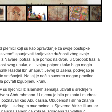
i plemići koji su kao opravdanje za svoje postupke
nstveno” ispunjavati kraljevske dužnosti zbog svoje
iz Navare, potražila je pomoć na dvoru u Cordobi: tražila
ilost svog unuka, ali i vojnu potporu kako bi ga mogla
liječnik Hasdai ibn Shaprut, Jevrej iz Jaéna, podvrgao je
io smršavjeti. Na taj je način suveren mogao pravilno
a povrati izgubljenu krunu.
 su liječnici iz islamskih zemalja uživali u srednjem
na dvoru Abdurahmana. U njemu je bila priznata i mudrost
i poznavali kao Abulcasisa. Obučenost i širina znanja
 dijelili s drugim mudracima iz Sjeverne Afrike ili unutar
ika naučna zajednica koja je izgrađena zahvaljujući