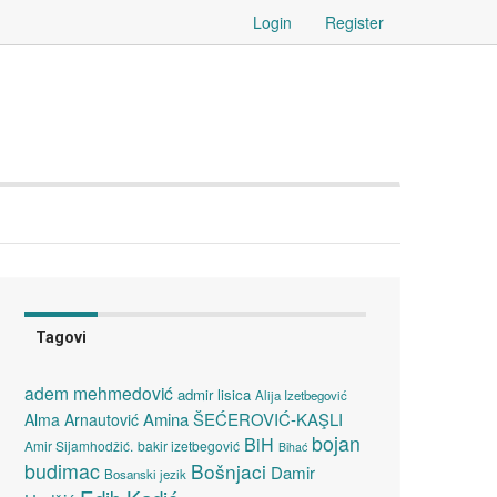
Login
Register
Tagovi
adem mehmedović
admir lisica
Alija Izetbegović
Amina ŠEĆEROVIĆ-KAŞLI
Alma Arnautović
bojan
BiH
Amir Sijamhodžić.
bakir izetbegović
Bihać
budimac
Bošnjaci
Damir
Bosanski jezik