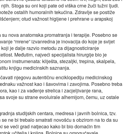
njih. Stoga su oni koji pate od viška crne žuči tužni ljudi.
noteže ostalih humoralnih tekućina. Zdravlje se postiže
išćenjem; otud važnost higijene i prehrane u arapskoj
na su nova anatomska promatranja i terapije. Posebno se
savanje “mrene” izvanredna je inovacija do koje je svijet
koji je dalje razvio metodu za dijagnosticiranje
tlost. Međutim, najveći specijalista hirurgije bio je
onom instrumenata: kliješta, stezaljki, trepina, skalpela,
stitu knjigu medicinskih saznanja.
oučavati njegovu autentičnu enciklopediju medicinskog
 jednaku važnost kao i šavovima i zavojima. Posebno treba
ora, kao i za vađenje strelica i zacjeljivanje rana,
a sa svoje su strane evoluirale alhemijom, čemu, uz ostale
gradnja studijskih centara, medresa i javnih bolnica, tzv.
 se ne bi trebalo smatrati novošću s obzirom na to da su
ki se veći grad natjecao kako bi bio domaćin tim
protok učitelja i knjiga. Bolnice su omogućavale