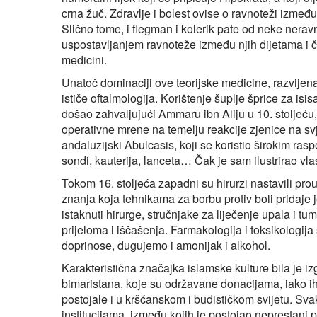
crna žuč. Zdravlje i bolest ovise o ravnoteži između 
Slično tome, i flegman i kolerik pate od neke nerav
uspostavljanjem ravnoteže između njih dijetama i č
medicini.
Unatoč dominaciji ove teorijske medicine, razvije
ističe oftalmologija. Korištenje šuplje šprice za isi
došao zahvaljujući Ammaru ibn Aliju u 10. stoljeću, 
operativne mrene na temelju reakcije zjenice na svje
andaluzijski Abulcasis, koji se koristio širokim rasp
sondi, kauterija, lanceta… Čak je sam ilustrirao vla
Tokom 16. stoljeća zapadni su hirurzi nastavili pr
znanja koja tehnikama za borbu protiv boli pridaje
istaknuti hirurge, stručnjake za liječenje upala i tum
prijeloma i iščašenja. Farmakologija i toksikologij
doprinose, dugujemo i amonijak i alkohol.
Karakteristična značajka islamske kulture bila je iz
bimaristana, koje su održavane donacijama, iako ih
postojale i u kršćanskom i budističkom svijetu. Sva
institucijama, između kojih je postojao neprestani 