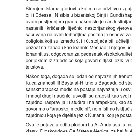
Širenjem islama gradovi u kojima se brižljivo uzga
bili i Edessa i Nisibis u bizantskoj Siriji i Gundisha
ovom posljednjem gradu nakon što je car Justinijan
nastanili i kršćanski liječnici nestorijanskog vjerov
sačuvana na ovim teritorijima postala je osnova za 
poliglota koji su između 9. i 10. stoljeća bili učit
poznat na zapadu kao Ioannis Mesuae, i njegov uč
Iohannitius, odgovoran za pedesetak visokokvalitetni
porijeklom iz zajednice koja govori sirijski jezik, v
tekstova.
Nakon toga, događa se jedan od najvažnijih trenuta
Kuća znanosti ili Bayta al-Hikme u Bagdadu od stra
sanskrt arapska medicina postaje najvažnija u osvit
i mnogi drugi naučnici usvojili su arapski kao svoj na
zajedno, raspravljali i studirali na arapskom, kao š
govorimo o “arapskoj medicini”, ne mislimo isključi
zajednicu koja je dijelila jezik Kur'ana, koji je post
Ova je pojava urodila plodom i u Al-Andalusu, u mu
klasik, Dioskoridova
De Materia Medica
, za halifu