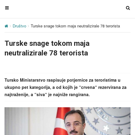
T
T
o
o
g
g
Društvo
Turske snage tokom maja neutralizirale 78 terorista
g
g
l
l
Turske snage tokom maja
e
e
n
n
neutralizirale 78 terorista
a
a
v
v
i
i
g
g
Tursko Ministarstvo raspisuje potjernice za teroristima u
a
a
ukupno pet kategorija, a od kojih je “crvena“ rezervirana za
t
t
najtraženije, a “siva“ je najniže rangirana.
i
i
o
o
n
n