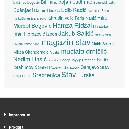
bojan budimac
BiH
bakir izetbegović
Bosanski jezik
Bihać
Edib Kadić
Bošnjaci
Damir Hadžić
elvir resić
Enes
Filip
fahrudin vojić
Faris Nanić
enisa alagić
Ratkušić
Hamza Ridžal
Mursel Begović
Hrvatska
Jakub Salkić
Irfan Horozović
Izbori
korona virus
magazin stav
Mahir Sokolija
Lokalni izbori 2020
mustafa drnišlić
Mirza Skenderagić
Mostar
Nedim Hasić
Sadik
Recep Tayyip Erdogan
prijedor
Sarajevo
Ibrahimović
Sandžak
SDA
Safet Pozder
Stav
Turska
Srebrenica
Srbija
Sirija
Impressum
Prodaja