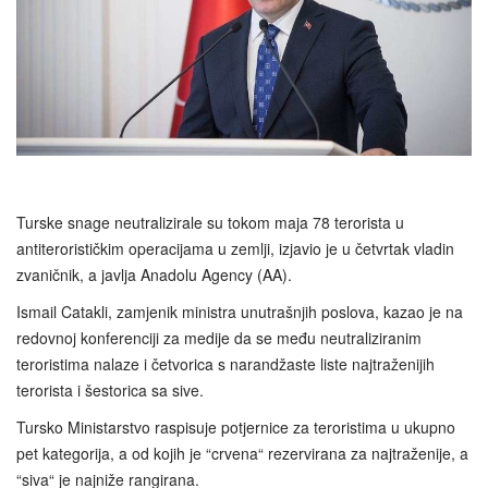
Turske snage neutralizirale su tokom maja 78 terorista u
antiterorističkim operacijama u zemlji, izjavio je u četvrtak vladin
zvaničnik, a javlja Anadolu Agency (AA).
Ismail Catakli, zamjenik ministra unutrašnjih poslova, kazao je na
redovnoj konferenciji za medije da se među neutraliziranim
teroristima nalaze i četvorica s narandžaste liste najtraženijih
terorista i šestorica sa sive.
Tursko Ministarstvo raspisuje potjernice za teroristima u ukupno
pet kategorija, a od kojih je “crvena“ rezervirana za najtraženije, a
“siva“ je najniže rangirana.