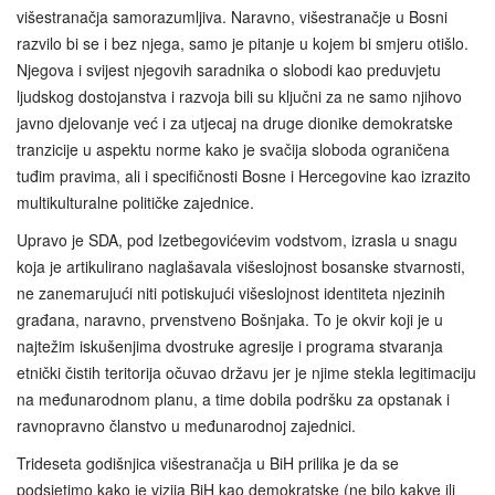
višestranačja samorazumljiva. Naravno, višestranačje u Bosni
razvilo bi se i bez njega, samo je pitanje u kojem bi smjeru otišlo.
Njegova i svijest njegovih saradnika o slobodi kao preduvjetu
ljudskog dostojanstva i razvoja bili su ključni za ne samo njihovo
javno djelovanje već i za utjecaj na druge dionike demokratske
tranzicije u aspektu norme kako je svačija sloboda ograničena
tuđim pravima, ali i specifičnosti Bosne i Hercegovine kao izrazito
multikulturalne političke zajednice.
Upravo je SDA, pod Izetbegovićevim vodstvom, izrasla u snagu
koja je artikulirano naglašavala višeslojnost bosanske stvarnosti,
ne zanemarujući niti potiskujući višeslojnost identiteta njezinih
građana, naravno, prvenstveno Bošnjaka. To je okvir koji je u
najtežim iskušenjima dvostruke agresije i programa stvaranja
etnički čistih teritorija očuvao državu jer je njime stekla legitimaciju
na međunarodnom planu, a time dobila podršku za opstanak i
ravnopravno članstvo u međunarodnoj zajednici.
Trideseta godišnjica višestranačja u BiH prilika je da se
podsjetimo kako je vizija BiH kao demokratske (ne bilo kakve ili