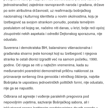
jednostranačke) zajednice ravnopravnih naroda i građana, države
po svim atributima državnosti, uz reafirmaciju bošnjačkog
nacionalnog i kulturnog identiteta u novim okolnostima, koju je
Izetbegović sa svojom strankom ponudio, postala temeljnim
postulatom od kojeg se, načelno niti danas, u krizi, bolje reći općoj
zloupotrebi nekih aspekata i odredbi Dejtonskog sporazuma, nije
odustalo.
Suverena i demokratska BiH, balansirano višenacionalna i
građanska stvarno jeste koncept koji su Izetbegović i njegova
stranka te ostali dionici izgradili već na samom početku, 1990.
godine. Od njega se niti u najtežim vremenima, kada su
međunarodni posrednici demonstrirali priličnu naklonost za
priznavanje svršenog čina genocida i etničkog čišćenja, najviše
Bošnjaka te uspostavu jednoetničkih političkih formi, nije odustalo,
nije ga se napustilo.
Odbrana od agresije i vođenje paralelnih pregovora pod
nepovoljnim uvjetima, sazivanje Bošnjačkog sabora, ali i
inkluzivnost prema legitimnim predstavnicima drugih naroda u