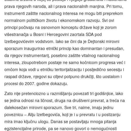
prava njegovih naroda, ali i prava nacionalnih manjina. Pri tomu,
instrumenti zaštite nacionalnog interesa ne mogu biti preprekom
normalnom političkom životu i ekonomskom razvoju. Svi ovi
principi počivaju na osnovnom konceptu države koji je zorom
višestranačja u Bosni i Hercegovini zacrtala SDA pod
Izetbegovićevim vodstvom. Iako se čini da je Dejtonski mirovni
sporazum inaugurirao etnički princip kao dominantan i presudan,
da njegov instrumentarij, posebno zaštite vitalnog nacionalnog
interesa, zloupotrebom postaje ne samo kočnicom progresa već i
omčom koja vodi u etničku teritorijalizaciju i posljedično secesiju i
raspad države, njegovi su ciljevi potpuno drukčiji, što uostalom i
procesi do 2007. godine dokazuju.
Zato nije pretenciozno u razmišljanju povezati tri godišnjice, iako
se jedna odnosi na ličnost, druga na društveni prevrat, a treća na
dalekosežan mirovni sporazum. Sve tri, naime, imaju jednu
poveznicu – Aliju Izetbegovića, koji je i u prevratu i u postizanju
mira imao ključnu ulogu. Danas se postavljaju mnoga pitanja
egzistencijalne prirode, pa se nanovo govori o nemogućnosti