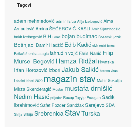
Tagovi
adem mehmedović
Alma
admir lisica
Alija Izetbegović
Amina ŠEĆEROVIĆ-KAŞLI
Arnautović
Amir Sijamhodžić.
bojan budimac
BiH
bakir izetbegović
Bosanski jezik
Bihać
Edib Kadić
Bošnjaci
Damir Hadžić
elvir resić
Enes
Filip
fahrudin vojić
Faris Nanić
enisa alagić
Ratkušić
Hamza Ridžal
Mursel Begović
Hrvatska
Jakub Salkić
Irfan Horozović
Izbori
korona virus
magazin stav
Mahir Sokolija
Lokalni izbori 2020
mustafa drnišlić
Mirza Skenderagić
Mostar
Nedim Hasić
Sadik
Recep Tayyip Erdogan
prijedor
Sarajevo
Ibrahimović
Sandžak
SDA
Safet Pozder
Stav
Turska
Srebrenica
Srbija
Sirija