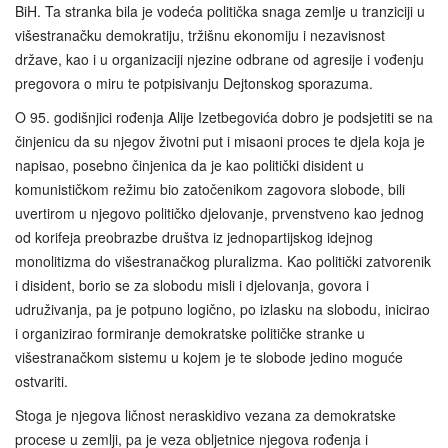
BiH. Ta stranka bila je vodeća politička snaga zemlje u tranziciji u
višestranačku demokratiju, tržišnu ekonomiju i nezavisnost
države, kao i u organizaciji njezine odbrane od agresije i vođenju
pregovora o miru te potpisivanju Dejtonskog sporazuma.
O 95. godišnjici rođenja Alije Izetbegovića dobro je podsjetiti se na
činjenicu da su njegov životni put i misaoni proces te djela koja je
napisao, posebno činjenica da je kao politički disident u
komunističkom režimu bio zatočenikom zagovora slobode, bili
uvertirom u njegovo političko djelovanje, prvenstveno kao jednog
od korifeja preobrazbe društva iz jednopartijskog idejnog
monolitizma do višestranačkog pluralizma. Kao politički zatvorenik
i disident, borio se za slobodu misli i djelovanja, govora i
udruživanja, pa je potpuno logično, po izlasku na slobodu, inicirao
i organizirao formiranje demokratske političke stranke u
višestranačkom sistemu u kojem je te slobode jedino moguće
ostvariti.
Stoga je njegova ličnost neraskidivo vezana za demokratske
procese u zemlji, pa je veza obljetnice njegova rođenja i