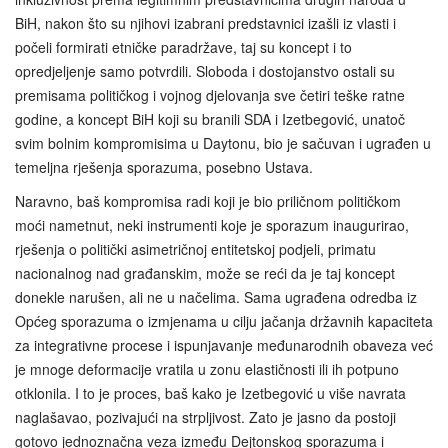
BiH, nakon što su njihovi izabrani predstavnici izašli iz vlasti i
počeli formirati etničke paradržave, taj su koncept i to
opredjeljenje samo potvrdili. Sloboda i dostojanstvo ostali su
premisama političkog i vojnog djelovanja sve četiri teške ratne
godine, a koncept BiH koji su branili SDA i Izetbegović, unatoč
svim bolnim kompromisima u Daytonu, bio je sačuvan i ugrađen u
temeljna rješenja sporazuma, posebno Ustava.
Naravno, baš kompromisa radi koji je bio priličnom političkom
moći nametnut, neki instrumenti koje je sporazum inaugurirao,
rješenja o politički asimetričnoj entitetskoj podjeli, primatu
nacionalnog nad građanskim, može se reći da je taj koncept
donekle narušen, ali ne u načelima. Sama ugrađena odredba iz
Općeg sporazuma o izmjenama u cilju jačanja državnih kapaciteta
za integrativne procese i ispunjavanje međunarodnih obaveza već
je mnoge deformacije vratila u zonu elastičnosti ili ih potpuno
otklonila. I to je proces, baš kako je Izetbegović u više navrata
naglašavao, pozivajući na strpljivost. Zato je jasno da postoji
gotovo jednoznačna veza između Dejtonskog sporazuma i