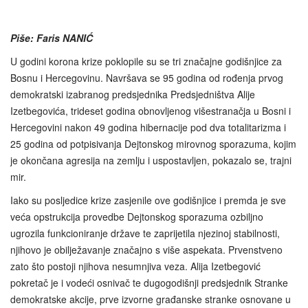
Piše: Faris NANIĆ
U godini korona krize poklopile su se tri značajne godišnjice za
Bosnu i Hercegovinu. Navršava se 95 godina od rođenja prvog
demokratski izabranog predsjednika Predsjedništva Alije
Izetbegovića, trideset godina obnovljenog višestranačja u Bosni i
Hercegovini nakon 49 godina hibernacije pod dva totalitarizma i
25 godina od potpisivanja Dejtonskog mirovnog sporazuma, kojim
je okončana agresija na zemlju i uspostavljen, pokazalo se, trajni
mir.
Iako su posljedice krize zasjenile ove godišnjice i premda je sve
veća opstrukcija provedbe Dejtonskog sporazuma ozbiljno
ugrozila funkcioniranje države te zaprijetila njezinoj stabilnosti,
njihovo je obilježavanje značajno s više aspekata. Prvenstveno
zato što postoji njihova nesumnjiva veza. Alija Izetbegović
pokretač je i vodeći osnivač te dugogodišnji predsjednik Stranke
demokratske akcije, prve izvorne građanske stranke osnovane u