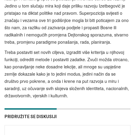
Jedino u tom slučaju mira koji daje priliku razvoju Izetbegović je
pristajao na diktat politike nad pravom. Superpozicija svijesti o
značaju i vezama ove tri godišnjice mogla bi biti poticajem za ono
što nam, za razliku od zazivanja podjele i propasti Bosne ili
radikalnih i nemogućih promjena Dejtonskog sporazuma, stvarno
treba, promjenu paradigme ponašanja, rada, planiranja.
Treba postaviti set novih ciljeva, izgraditi više kriterija u njihovoj
funkciji, odrediti metode i postaviti zadatke. Zvuči možda otrcano,
kao ponavljanje neke dosadne lekcije, ali mnoge su uspješne
zemlje dokazale kako je to jedini modus, jedini način da se
društvo prvo pokrene, a onda i krene na put razvoja u miru i
saradnji, uz očuvanje svih slojeva složenih identiteta, nacionalnih,
državotvornih, vjerskih i kulturnih.
PRIDRUŽITE SE DISKUSIJI