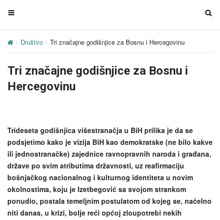
T
T
o
o
g
g
Društvo
Tri značajne godišnjice za Bosnu i Hercegovinu
g
g
l
l
Tri značajne godišnjice za Bosnu i
e
e
n
n
Hercegovinu
a
a
v
v
i
i
g
g
Trideseta godišnjica višestranačja u BiH prilika je da se
a
a
podsjetimo kako je vizija BiH kao demokratske (ne bilo kakve
t
t
ili jednostranačke) zajednice ravnopravnih naroda i građana,
i
i
države po svim atributima državnosti, uz reafirmaciju
o
o
bošnjačkog nacionalnog i kulturnog identiteta u novim
n
n
okolnostima, koju je Izetbegović sa svojom strankom
ponudio, postala temeljnim postulatom od kojeg se, načelno
niti danas, u krizi, bolje reći općoj zloupotrebi nekih