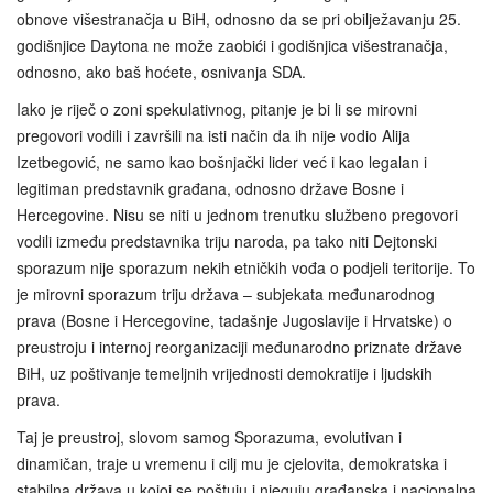
obnove višestranačja u BiH, odnosno da se pri obilježavanju 25.
godišnjice Daytona ne može zaobići i godišnjica višestranačja,
odnosno, ako baš hoćete, osnivanja SDA.
Iako je riječ o zoni spekulativnog, pitanje je bi li se mirovni
pregovori vodili i završili na isti način da ih nije vodio Alija
Izetbegović, ne samo kao bošnjački lider već i kao legalan i
legitiman predstavnik građana, odnosno države Bosne i
Hercegovine. Nisu se niti u jednom trenutku službeno pregovori
vodili između predstavnika triju naroda, pa tako niti Dejtonski
sporazum nije sporazum nekih etničkih vođa o podjeli teritorije. To
je mirovni sporazum triju država – subjekata međunarodnog
prava (Bosne i Hercegovine, tadašnje Jugoslavije i Hrvatske) o
preustroju i internoj reorganizaciji međunarodno priznate države
BiH, uz poštivanje temeljnih vrijednosti demokratije i ljudskih
prava.
Taj je preustroj, slovom samog Sporazuma, evolutivan i
dinamičan, traje u vremenu i cilj mu je cjelovita, demokratska i
stabilna država u kojoj se poštuju i njeguju građanska i nacionalna