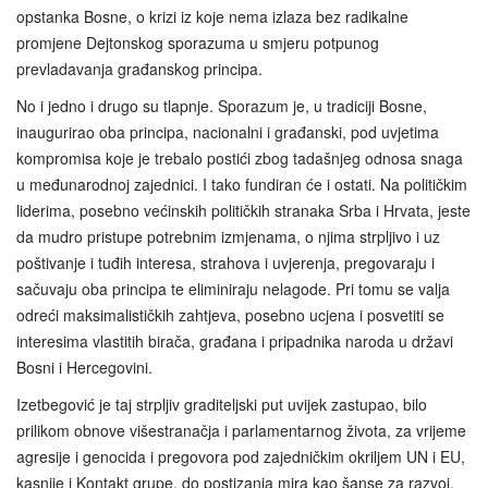
opstanka Bosne, o krizi iz koje nema izlaza bez radikalne
promjene Dejtonskog sporazuma u smjeru potpunog
prevladavanja građanskog principa.
No i jedno i drugo su tlapnje. Sporazum je, u tradiciji Bosne,
inaugurirao oba principa, nacionalni i građanski, pod uvjetima
kompromisa koje je trebalo postići zbog tadašnjeg odnosa snaga
u međunarodnoj zajednici. I tako fundiran će i ostati. Na političkim
liderima, posebno većinskih političkih stranaka Srba i Hrvata, jeste
da mudro pristupe potrebnim izmjenama, o njima strpljivo i uz
poštivanje i tuđih interesa, strahova i uvjerenja, pregovaraju i
sačuvaju oba principa te eliminiraju nelagode. Pri tomu se valja
odreći maksimalističkih zahtjeva, posebno ucjena i posvetiti se
interesima vlastitih birača, građana i pripadnika naroda u državi
Bosni i Hercegovini.
Izetbegović je taj strpljiv graditeljski put uvijek zastupao, bilo
prilikom obnove višestranačja i parlamentarnog života, za vrijeme
agresije i genocida i pregovora pod zajedničkim okriljem UN i EU,
kasnije i Kontakt grupe, do postizanja mira kao šanse za razvoj.