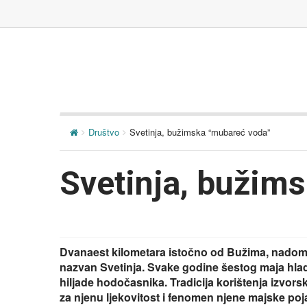
Društvo
Svetinja, bužimska “mubareć voda”
Svetinja, bužim
Dvanaest kilometara istočno od Bužima, nadoma
nazvan Svetinja. Svake godine šestog maja hla
hiljade hodočasnika. Tradicija korištenja izvors
za njenu ljekovitost i fenomen njene majske poja