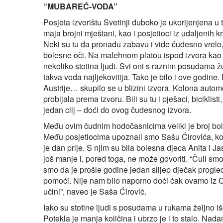
“MUBAREĆ‑VODA”
Posjeta izvorištu Svetinji duboko je ukorijenjena u
maja brojni mještani, kao i posjetioci iz udaljenih 
Neki su tu da pronađu zabavu i vide čudesno vrelo, 
bolesne oči. Na malehnom platou ispod izvora kao 
nekoliko stotina ljudi. Svi oni s raznim posudama ž
takva voda najljekovitija. Tako je bilo i ove godine. 
Austrije… skupilo se u blizini izvora. Kolona autom
probijala prema izvoru. Bili su tu i pješaci, biciklist
jedan cilj – doći do ovog čudesnog izvora.
Među ovim čudnim hodočasnicima veliki je broj boles
Među posjetiocima upoznali smo Sašu Ćirovića, ko
je dan prije. S njim su bila bolesna djeca Anita i Ja
još manje i, pored toga, ne može govoriti. “Čuli smo 
smo da je prošle godine jedan slijep dječak progl
pomoći. Nije nam bilo naporno doći čak ovamo iz Cr
učini”, naveo je Saša Ćirović.
Iako su stotine ljudi s posudama u rukama željno iš
Potekla je manja količina i ubrzo je i to stalo. Nad