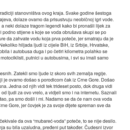
 tradiciji stanovništva ovog kraja. Svake godine šestoga
krajeva, dolaze ovamo da prisustvuju neobičnoj igri vode.
a neki dolaze tragom legendi kako bi pronašli lijek za
i podno stijene s koje se voda obrušava skupi se po
ure da zahvate vodu koja prva poteče, jer smatraju da je
Nekoliko hiljada ljudi iz cijele BiH, iz Srbije, Hrvatske,
obila i autobusa duga i po četiri kilometra polahko se
i, motociklisti, putnici u autobusima, i svi su imali samo
nih. Zatekli smo ljude iz skoro svih zemalja regije.
ji je ovamo došao s porodicom čak iz Crne Gore. Došao
sna. Jedna od njih vidi tek trideset posto, dok druga vidi
od ljudi za ovo vrelo, a vidjeli smo i na internetu. Saznali
edao, pa smo došli i mi. Nadamo se da će nam ova voda
ne Gore, jer čovjek je za svoje dijete spreman sve da
čekivale da ova “mubareć‑voda” poteče, to se nije desilo.
anja su bila uzaludna, pređeni put također. Čudesni izvor