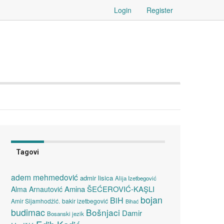
Login
Register
Tagovi
adem mehmedović
admir lisica
Alija Izetbegović
Amina ŠEĆEROVIĆ-KAŞLI
Alma Arnautović
bojan
BiH
Amir Sijamhodžić.
bakir izetbegović
Bihać
budimac
Bošnjaci
Damir
Bosanski jezik