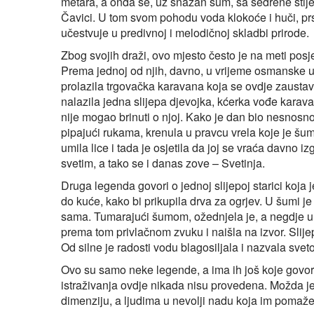
metara, a onda se, uz snažan šum, sa sedrene sti
Čavici. U tom svom pohodu voda klokoće i huči, prs
učestvuje u predivnoj i melodičnoj skladbi prirode.
Zbog svojih draži, ovo mjesto često je na meti posj
Prema jednoj od njih, davno, u vrijeme osmanske up
prolazila trgovačka karavana koja se ovdje zaustavil
nalazila jedna slijepa djevojka, kćerka vođe karava
nije mogao brinuti o njoj. Kako je dan bio nesnosno 
pipajući rukama, krenula u pravcu vrela koje je šumi
umila lice i tada je osjetila da joj se vraća davno 
svetim, a tako se i danas zove – Svetinja.
Druga legenda govori o jednoj slijepoj starici koj
do kuće, kako bi prikupila drva za ogrjev. U šumi je
sama. Tumarajući šumom, ožednjela je, a negdje u 
prema tom privlačnom zvuku i naišla na izvor. Slijep
Od silne je radosti vodu blagosiljala i nazvala svet
Ovo su samo neke legende, a ima ih još koje govore o
istraživanja ovdje nikada nisu provedena. Možda je ta
dimenziju, a ljudima u nevolji nadu koja im pomaž