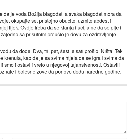
je da je voda Božija blagodat, a svaka blagodat mora da
vdje, okupajte se, pristojno obucite, uzmite abdest i
joj lijek. Ovdje treba da se klanja i uči, a ne da se pije i
 zajedno sa prisutnim proučio je dovu za ozdravljenje
odu da dođe. Dva, tri, pet, šest je sati prošlo. Ništa! Tek
je krenula, kao da je sa svima htjela da se igra i svima da
uli smo i ostavili vrelo u njegovoj tajanstvenosti. Ostavili
oznale i bolesne zove da ponovo dođu naredne godine.