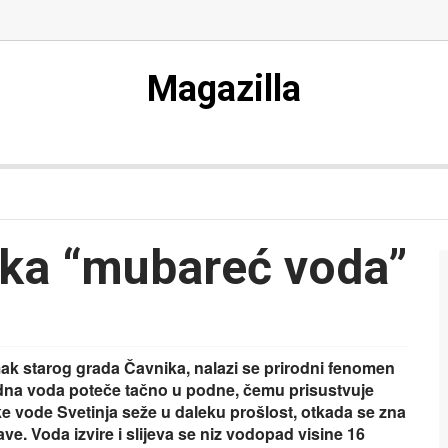
Magazilla
ska “mubareć voda”
k starog grada Čavnika, nalazi se prirodni fenomen
dna voda poteče tačno u podne, čemu prisustvuje
ke vode Svetinja seže u daleku prošlost, otkada se zna
ve. Voda izvire i slijeva se niz vodopad visine 16