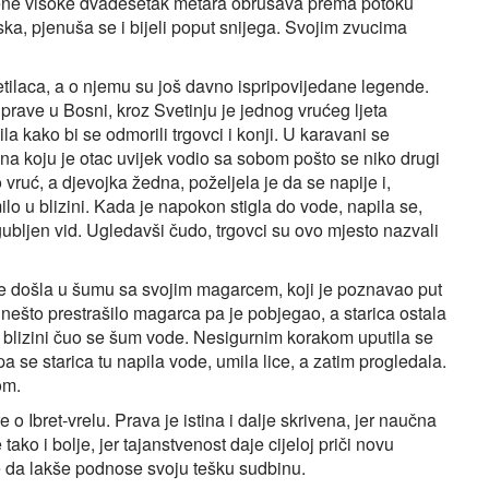
jene visoke dvadesetak metara obrušava prema potoku
ka, pjenuša se i bijeli poput snijega. Svojim zvucima
etilaca, a o njemu su još davno ispripovijedane legende.
rave u Bosni, kroz Svetinju je jednog vrućeg ljeta
a kako bi se odmorili trgovci i konji. U karavani se
na koju je otac uvijek vodio sa sobom pošto se niko drugi
vruć, a djevojka žedna, poželjela je da se napije i,
lo u blizini. Kada je napokon stigla do vode, napila se,
izgubljen vid. Ugledavši čudo, trgovci su ovo mjesto nazvali
a je došla u šumu sa svojim magarcem, koji je poznavao put
 nešto prestrašilo magarca pa je pobjegao, a starica ostala
blizini čuo se šum vode. Nesigurnim korakom uputila se
a se starica tu napila vode, umila lice, a zatim progledala.
om.
 Ibret‑vrelu. Prava je istina i dalje skrivena, jer naučna
ko i bolje, jer tajanstvenost daje cijeloj priči novu
e da lakše podnose svoju tešku sudbinu.