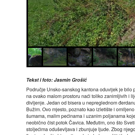
Tekst i foto: Jasmin Grošić
Područje Unsko-sanskog kantona oduvijek je bilo poz
na ovako malom prostoru naći toliko zanimljivih i l
divljenje. Jedan od bisera u nepreglednom đerdanu p
Bužim. Ovo mjesto, poznato kao izletište i omiljeno
šumama, malim pećinama i uzanim poljanama koje
neobično čist potok Čavica. Međutim, ono što Svetin
stoljećima oduševljava i zbunjuje ljude. Zbog njeg