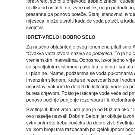
Ibret‑vrelo, što bi u prijevodu trebalo značiti “čudes
razliku od ostalih, ne izvire uvijek, nego periodič
presahne pa ponovo poteče. Stariji stanovnici tvr
mjeseca, može utvrditi kada će voda poteći, a kada 
svojstva.
IBRET-VRELO I DOBRO SELO
Za naučno objašnjenje ovog fenomena pitali smo A
“Ovakva vrsta izvora naziva se
potajnica
. To je tip
vremenskim intervalima. Odnosno, izvor jedno vrij
se specijalnim sistemom pukotina, prslina i kanala 
ili planine. Naime, podzemna se voda pukotinama s
inverznim sifonom. Kada se rezervoar ispuni vodo
uspostavi vakuum te dolazi do isticanja vode po prin
bureta crijevom. Pošto je isticanje vode veće od pri
ponovo počinje punjenje rezervoara i funkcioniranje
Svetinja ili Ibret‑vrelo udaljeno je od Bužima oko 
ovo naselje nazvali Dobrim Selom jer obiluje izvo
svim onim što treba čovjeku da dobro živi. Svetinja 
velikom broju ima razbacanih po cjelokupnom podru