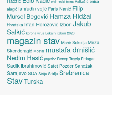
Edib Kadić
Hadžić
enisa
elvir resić
Enes Ratkušić
Filip
fahrudin vojić
Faris Nanić
alagić
Hamza Ridžal
Mursel Begović
Jakub
Irfan Horozović
Izbori
Hrvatska
Salkić
Lokalni izbori 2020
korona virus
magazin stav
Mirza
Mahir Sokolija
mustafa drnišlić
Skenderagić
Mostar
Nedim Hasić
Recep Tayyip Erdogan
prijedor
Sadik Ibrahimović
Sandžak
Safet Pozder
Srebrenica
Sarajevo
SDA
Srbija
Sirija
Stav
Turska