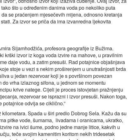
ni izvor”, odnosno izvor koji izaziva čuđenje. Ovaj izvor, za
no, tako što u određenim danima voda po nekoliko puta
de da se praćenjem mjesečevih mijena, odnosno kretanja
stati. Za izvor se priča da ima izvanredna ljekovita
mira Sijamhodžića, profesora geografije iz Bužima.
ički krški izvor iz koga voda izvire na mahove, u pravilnim
eme daje vodu, a zatim presuši. Rad potajnice objašnjava
koje stoje u vezi s nekim proširenjem u unutrašnjosti brda
liva u jedan rezervoar koji je s površinom povezan
m do vrha izlaznog sifona, u jednom se momentu
cipu krive natege. Cijeli je proces istovjetan pražnjenju
tjecanja, rezervoar se isprazni i izvor presuši. Nakon toga,
 potajnice odvija se ciklično.”
12 kilometara. Spada u širi predio Dobrog Sela. Kažu da su
rima pitke vode, šumama, livadama i oranicama, ukratko,
izvire na ivici šume, podno jedne manje litice, kakvih u
čju, teče svojim kamenitim koritom nekih tridesetak