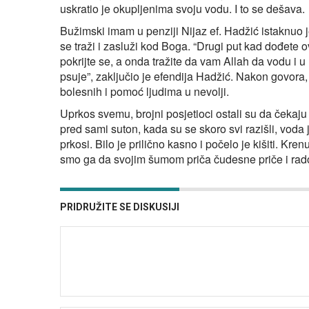
uskratio je okupljenima svoju vodu. I to se dešava.
Bužimski imam u penziji Nijaz ef. Hadžić istaknuo 
se traži i zasluži kod Boga. “Drugi put kad dođete o
pokrijte se, a onda tražite da vam Allah da vodu i u n
psuje”, zaključio je efendija Hadžić. Nakon govora,
bolesnih i pomoć ljudima u nevolji.
Uprkos svemu, brojni posjetioci ostali su da čekaju v
pred sami suton, kada su se skoro svi razišli, voda 
prkosi. Bilo je prilično kasno i počelo je kišiti. Kren
smo ga da svojim šumom priča čudesne priče i rad
PRIDRUŽITE SE DISKUSIJI