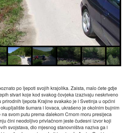
nato po ljepoti svojih krajolika. Zaista, malo ćete gdje
ijepih stvari koje kod svakog čovjeka izazivaju neskriveno
rirodnih ljepota Krajine svakako je i Svetinja u općini
 okupljalište šumara i lovaca, ukrašeno je okolnim bujnim
 na svom putu prema dalekom Crnom moru presijeca
ju čini neodoljivo privlačnom jeste čudesni izvor koji
ovih svojstava, dio mjesnog stanovništva naziva ga i